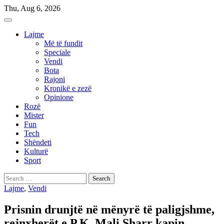
Skip
Thu, Aug 6, 2026
to
content
Lajme
Më të fundit
Speciale
Vendi
Bota
Rajoni
Kronikë e zezë
Opinione
Rozë
Mister
Fun
Tech
Shëndeti
Kulturë
Sport
Search
for:
Lajme
,
Vendi
Prisnin drunjtë në mënyrë të paligjshme,
rejnxherët e P.K. Mali Sharr kapin