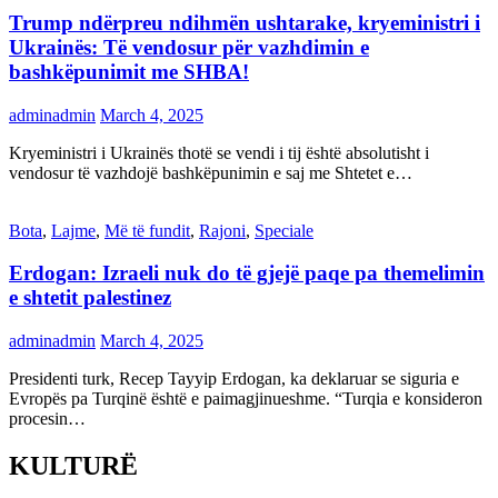
Trump ndërpreu ndihmën ushtarake, kryeministri i
Ukrainës: Të vendosur për vazhdimin e
bashkëpunimit me SHBA!
adminadmin
March 4, 2025
Kryeministri i Ukrainës thotë se vendi i tij është absolutisht i
vendosur të vazhdojë bashkëpunimin e saj me Shtetet e…
Bota
,
Lajme
,
Më të fundit
,
Rajoni
,
Speciale
Erdogan: Izraeli nuk do të gjejë paqe pa themelimin
e shtetit palestinez
adminadmin
March 4, 2025
Presidenti turk, Recep Tayyip Erdogan, ka deklaruar se siguria e
Evropës pa Turqinë është e paimagjinueshme. “Turqia e konsideron
procesin…
KULTURË