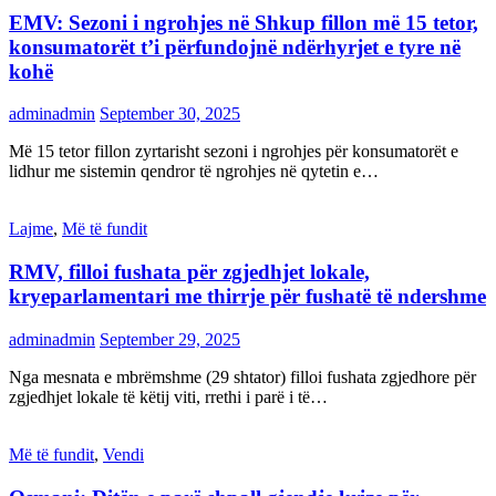
EMV: Sezoni i ngrohjes në Shkup fillon më 15 tetor,
konsumatorët t’i përfundojnë ndërhyrjet e tyre në
kohë
adminadmin
September 30, 2025
Më 15 tetor fillon zyrtarisht sezoni i ngrohjes për konsumatorët e
lidhur me sistemin qendror të ngrohjes në qytetin e…
Lajme
,
Më të fundit
RMV, filloi fushata për zgjedhjet lokale,
kryeparlamentari me thirrje për fushatë të ndershme
adminadmin
September 29, 2025
Nga mesnata e mbrëmshme (29 shtator) filloi fushata zgjedhore për
zgjedhjet lokale të këtij viti, rrethi i parë i të…
Më të fundit
,
Vendi