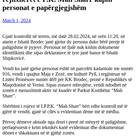
personat e papërgjegjshëm
March 1, 2024
Gjatë kontrollit në terren, më datë 28.02.2024, në orën 11:20, në
atarin e fshatit Brodec janë gjetur dy persona duke bërë prerje të
paligjshme të pyjeve. Personat në fjalë nuk kishin dokumente
identifikimi dhe sipas deklaratave të tyre janë banor të fshatit
Shipkovicë.
Vendi ku janë gjetur personat është në parcelën kadastrale me numër
916, vendi i quajtur Maja e Zezë, me kulturë Pyll, i regjistruar në
Listën Pronësore numër 469 për KK Brodec, pronë e Republikës së
Maqedonisë së Veriut. Sipas zonave mbrojtëse, vendi ndodhet në
zonën e menaxhimit aktiv në kuadër të Parkut Kombëtar “Mali
Sharr”.
Shërbimi i rojeve të I.P.P.K. “Mali Sharr” bëri edhe kontroll më të
gjërë të vendit, gjatë së cilës u evidentuan dëme më të mëdha.
Përveç dëmeve aktuale nga druri i prerë në mënyrë të paligjshme,
përfaqësuesit e krim teknikës kanë evidentuar dhe dokumentuar
dëmet e shkaktuara në të gjithë zonën.