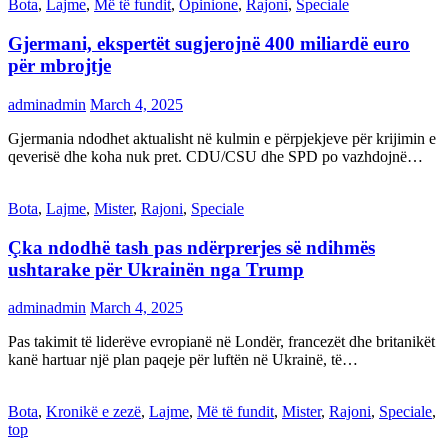
Bota
,
Lajme
,
Më të fundit
,
Opinione
,
Rajoni
,
Speciale
Gjermani, ekspertët sugjerojnë 400 miliardë euro
për mbrojtje
adminadmin
March 4, 2025
Gjermania ndodhet aktualisht në kulmin e përpjekjeve për krijimin e
qeverisë dhe koha nuk pret. CDU/CSU dhe SPD po vazhdojnë…
Bota
,
Lajme
,
Mister
,
Rajoni
,
Speciale
Çka ndodhë tash pas ndërprerjes së ndihmës
ushtarake për Ukrainën nga Trump
adminadmin
March 4, 2025
Pas takimit të liderëve evropianë në Londër, francezët dhe britanikët
kanë hartuar një plan paqeje për luftën në Ukrainë, të…
Bota
,
Kronikë e zezë
,
Lajme
,
Më të fundit
,
Mister
,
Rajoni
,
Speciale
,
top