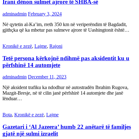
Irani dënon sulmet ajrore të SHBA-së
adminadmin
February 3, 2024
Në qytetin al-Ka’im, rreth 350 km në veriperëndim të Bagdadit,
gjithçka që ka mbetur pas sulmeve ajrore të Uashingtonit është…
Kronikë e zezë
,
Lajme
,
Rajoni
Tetë persona kërkojnë ndihmë pas aksidentit ku u
përfshinë 14 automjete
adminadmin
December 11, 2023
Një aksident trafiku ka ndodhur në autostradën Ibrahim Rugova,
Mazgit-Bresje, në të cilin janë përfshirë 14 automjete dhe janë
lënduar…
Bota
,
Kronikë e zezë
,
Lajme
Gazetari i ‘Al Jazeera’ humb 22 anëtarë të familjes
gjatë një sulmi izraelit