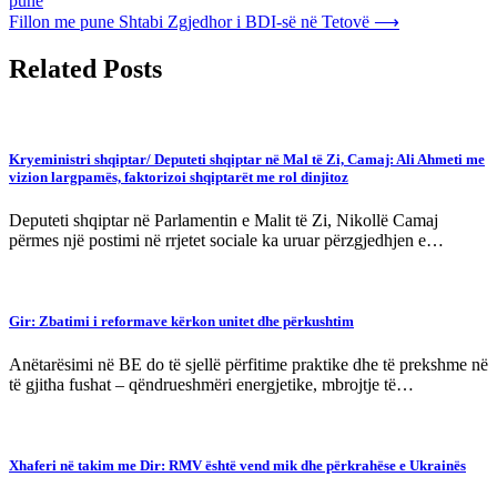
pune
navigation
Fillon me pune Shtabi Zgjedhor i BDI-së në Tetovë
⟶
Related Posts
Kryeministri shqiptar/ Deputeti shqiptar në Mal të Zi, Camaj: Ali Ahmeti me
vizion largpamës, faktorizoi shqiptarët me rol dinjitoz
Deputeti shqiptar në Parlamentin e Malit të Zi, Nikollë Camaj
përmes një postimi në rrjetet sociale ka uruar përzgjedhjen e…
Gir: Zbatimi i reformave kërkon unitet dhe përkushtim
Anëtarësimi në BE do të sjellë përfitime praktike dhe të prekshme në
të gjitha fushat – qëndrueshmëri energjetike, mbrojtje të…
Xhaferi në takim me Dir: RMV është vend mik dhe përkrahëse e Ukrainës