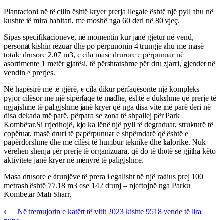
Plantacioni në të cilin është kryer prerja ilegale është një pyll ahu në
kushte të mira habitati, me moshë nga 60 deri në 80 vjeç.
Sipas specifikacioneve, në momentin kur janë gjetur në vend,
personat kishin rëzuar dhe po përpunonin 4 trungje ahu me masë
totale drusore 2.07 m3, e cila masë drurore e përpunuar në
asortimente 1 metër gjatësi, të përshtatshme për dru zjarri, gjendet në
vendin e prerjes.
Në hapësirë më të gjërë, e cila dikur përfaqësonte një kompleks
pyjor cilësor me një sipërfaqe të madhe, është e dukshme që prerje të
ngjajshme të paligjshme janë kryer që nga disa vite më parë deri në
disa dekada më parë, përpara se zona të shpallej për Park
Kombëtar.Si rrjedhojë, kjo ka lënë një pyll të degraduar, strukturë të
copëtuar, masë druri të papërpunuar e shpërndarë që është e
papërdorshme dhe me cilësi të humbur teknike dhe kalorike. Nuk
vërehen shenja për prerje të organizuara, që do të thotë se gjitha këto
aktivitete janë kryer në mënyrë të paligjshme.
Masa drusore e drunjëve të prera ilegalisht në një radius prej 100
metrash është 77.18 m3 ose 142 drunj – njoftojnë nga Parku
Kombëtar Mali Sharr.
Post
⟵
Në tremujorin e katërt të vitit 2023 kishte 9518 vende të lira