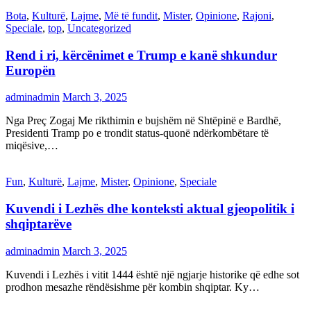
Bota
,
Kulturë
,
Lajme
,
Më të fundit
,
Mister
,
Opinione
,
Rajoni
,
Speciale
,
top
,
Uncategorized
Rend i ri, kërcënimet e Trump e kanë shkundur
Europën
adminadmin
March 3, 2025
Nga Preç Zogaj Me rikthimin e bujshëm në Shtëpinë e Bardhë,
Presidenti Tramp po e trondit status-quonë ndërkombëtare të
miqësive,…
Fun
,
Kulturë
,
Lajme
,
Mister
,
Opinione
,
Speciale
Kuvendi i Lezhës dhe konteksti aktual gjeopolitik i
shqiptarëve
adminadmin
March 3, 2025
Kuvendi i Lezhës i vitit 1444 është një ngjarje historike që edhe sot
prodhon mesazhe rëndësishme për kombin shqiptar. Ky…