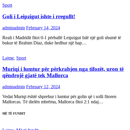
Sport
Goli i Leipzigut ishte i rregullt!
adminadmin
February 14, 2024
Reali i Madridit fitoi 0-1 përballë Leipzigut falë një goli shumë të
bukur të Brahim Diaz, duke hedhur një hap…
Lajme
,
Sport
Muriqi i lumtur për përkrahjen nga tifozët, uron të
qëndrojë gjatë tek Mallorca
adminadmin
February 12, 2024
Vedat Muriqi është shprehur i lumtur për golin që i solli fitoren
Mallorcas. Të dielën mbrëma, Mallorca fitoi 2:1 ndaj…
MË TË FUNDIT