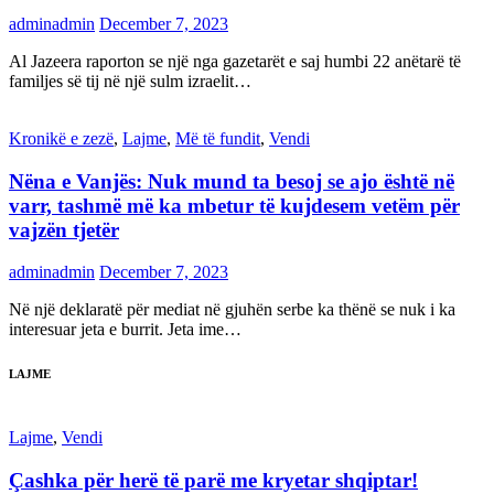
adminadmin
December 7, 2023
Al Jazeera raporton se një nga gazetarët e saj humbi 22 anëtarë të
familjes së tij në një sulm izraelit…
Kronikë e zezë
,
Lajme
,
Më të fundit
,
Vendi
Nëna e Vanjës: Nuk mund ta besoj se ajo është në
varr, tashmë më ka mbetur të kujdesem vetëm për
vajzën tjetër
adminadmin
December 7, 2023
Në një deklaratë për mediat në gjuhën serbe ka thënë se nuk i ka
interesuar jeta e burrit. Jeta ime…
LAJME
Lajme
,
Vendi
Çashka për herë të parë me kryetar shqiptar!