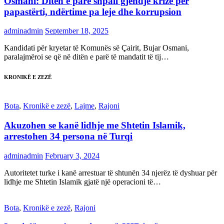
Osmani: Ditën e parë shpall gjendje krize për
papastërti, ndërtime pa leje dhe korrupsion
adminadmin
September 18, 2025
Kandidati për kryetar të Komunës së Çairit, Bujar Osmani,
paralajmëroi se që në ditën e parë të mandatit të tij…
KRONIKË E ZEZË
Bota
,
Kronikë e zezë
,
Lajme
,
Rajoni
Akuzohen se kanë lidhje me Shtetin Islamik,
arrestohen 34 persona në Turqi
adminadmin
February 3, 2024
Autoritetet turke i kanë arrestuar të shtunën 34 njerëz të dyshuar për
lidhje me Shtetin Islamik gjatë një operacioni të…
Bota
,
Kronikë e zezë
,
Rajoni