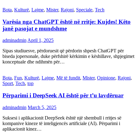
Bota
,
Kulturë
,
Lajme
,
Mister
,
Rajoni
,
Speciale
,
Tech
Varësia nga ChatGPT është në rritje: Kujdes! Këto
janë pasojat e mundshme
adminadmin
April 1, 2025
Sipas studiuesve, përdoruesit që përdorin shpesh ChatGPT për
biseda jopersonale, duke përfshirë kërkimin e këshillave, shpjegimet
konceptuale dhe ndihmën për…
Bota
,
Fun
,
Kulturë
,
Lajme
,
Më të fundit
,
Mister
,
Opinione
,
Rajoni
,
Sport
,
Tech
,
top
Përparimi i DeepSeek AI është për t’u lavdëruar
adminadmin
March 5, 2025
Suksesi i aplikacionit DeepSeek është një shembull i rritjes së
kompanive kineze të inteligjencës artificiale (AI). Përparimi i
aplikacionit kinez…