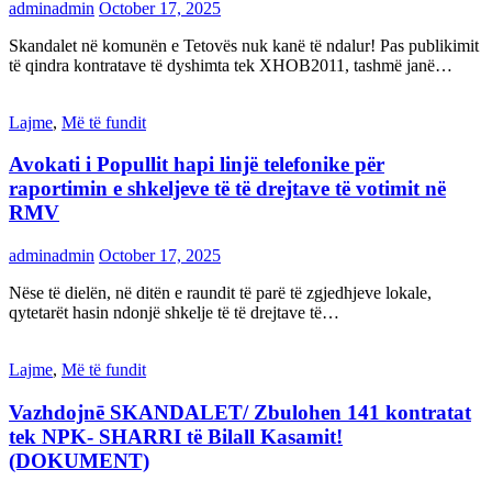
adminadmin
October 17, 2025
Skandalet në komunën e Tetovës nuk kanë të ndalur! Pas publikimit
të qindra kontratave të dyshimta tek XHOB2011, tashmë janë…
Lajme
,
Më të fundit
Avokati i Popullit hapi linjë telefonike për
raportimin e shkeljeve të të drejtave të votimit në
RMV
adminadmin
October 17, 2025
Nëse të dielën, në ditën e raundit të parë të zgjedhjeve lokale,
qytetarët hasin ndonjë shkelje të të drejtave të…
Lajme
,
Më të fundit
Vazhdojnē SKANDALET/ Zbulohen 141 kontratat
tek NPK- SHARRI të Bilall Kasamit!
(DOKUMENT)