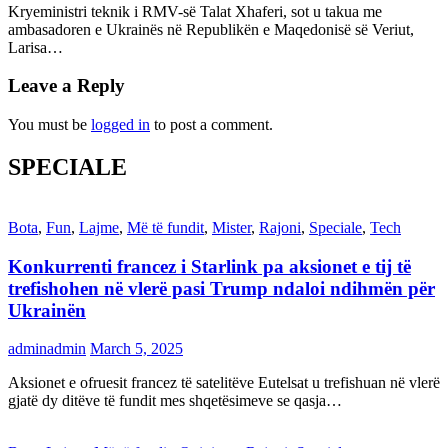
Kryeministri teknik i RMV-së Talat Xhaferi, sot u takua me
ambasadoren e Ukrainës në Republikën e Maqedonisë së Veriut,
Larisa…
Leave a Reply
You must be
logged in
to post a comment.
SPECIALE
Bota
,
Fun
,
Lajme
,
Më të fundit
,
Mister
,
Rajoni
,
Speciale
,
Tech
Konkurrenti francez i Starlink pa aksionet e tij të
trefishohen në vlerë pasi Trump ndaloi ndihmën për
Ukrainën
adminadmin
March 5, 2025
Aksionet e ofruesit francez të satelitëve Eutelsat u trefishuan në vlerë
gjatë dy ditëve të fundit mes shqetësimeve se qasja…