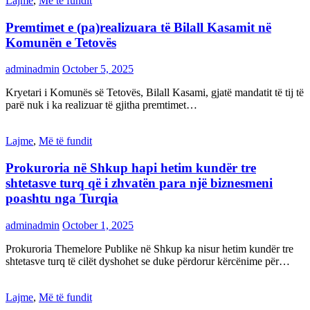
Lajme
,
Më të fundit
Premtimet e (pa)realizuara të Bilall Kasamit në
Komunën e Tetovës
adminadmin
October 5, 2025
Kryetari i Komunës së Tetovës, Bilall Kasami, gjatë mandatit të tij të
parë nuk i ka realizuar të gjitha premtimet…
Lajme
,
Më të fundit
Prokuroria në Shkup hapi hetim kundër tre
shtetasve turq që i zhvatën para një biznesmeni
poashtu nga Turqia
adminadmin
October 1, 2025
Prokuroria Themelore Publike në Shkup ka nisur hetim kundër tre
shtetasve turq të cilët dyshohet se duke përdorur kërcënime për…
Lajme
,
Më të fundit