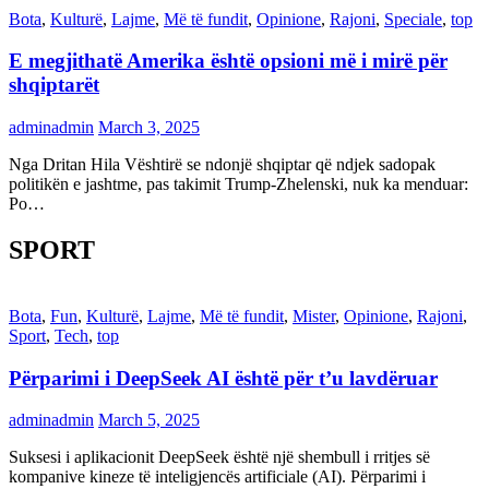
Bota
,
Kulturë
,
Lajme
,
Më të fundit
,
Opinione
,
Rajoni
,
Speciale
,
top
E megjithatë Amerika është opsioni më i mirë për
shqiptarët
adminadmin
March 3, 2025
Nga Dritan Hila Vështirë se ndonjë shqiptar që ndjek sadopak
politikën e jashtme, pas takimit Trump-Zhelenski, nuk ka menduar:
Po…
SPORT
Bota
,
Fun
,
Kulturë
,
Lajme
,
Më të fundit
,
Mister
,
Opinione
,
Rajoni
,
Sport
,
Tech
,
top
Përparimi i DeepSeek AI është për t’u lavdëruar
adminadmin
March 5, 2025
Suksesi i aplikacionit DeepSeek është një shembull i rritjes së
kompanive kineze të inteligjencës artificiale (AI). Përparimi i