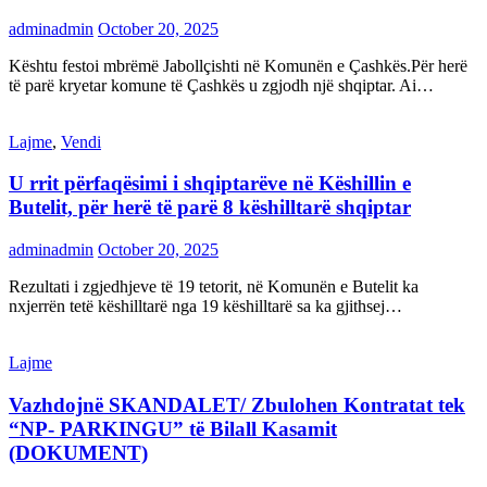
adminadmin
October 20, 2025
Kështu festoi mbrëmë Jabollçishti në Komunën e Çashkës.Për herë
të parë kryetar komune të Çashkës u zgjodh një shqiptar. Ai…
Lajme
,
Vendi
U rrit përfaqësimi i shqiptarëve në Këshillin e
Butelit, për herë të parë 8 këshilltarë shqiptar
adminadmin
October 20, 2025
Rezultati i zgjedhjeve të 19 tetorit, në Komunën e Butelit ka
nxjerrën tetë këshilltarë nga 19 këshilltarë sa ka gjithsej…
Lajme
Vazhdojnë SKANDALET/ Zbulohen Kontratat tek
“NP- PARKINGU” të Bilall Kasamit
(DOKUMENT)