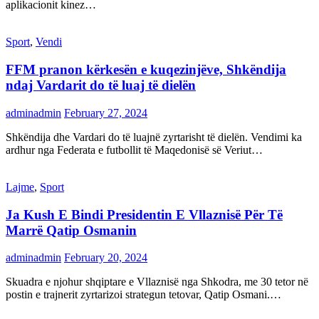
aplikacionit kinez…
Sport
,
Vendi
FFM pranon kërkesën e kuqezinjëve, Shkëndija
ndaj Vardarit do të luaj të dielën
adminadmin
February 27, 2024
Shkëndija dhe Vardari do të luajnë zyrtarisht të dielën. Vendimi ka
ardhur nga Federata e futbollit të Maqedonisë së Veriut…
Lajme
,
Sport
Ja Kush E Bindi Presidentin E Vllaznisë Për Të
Marrë Qatip Osmanin
adminadmin
February 20, 2024
Skuadra e njohur shqiptare e Vllaznisë nga Shkodra, me 30 tetor në
postin e trajnerit zyrtarizoi strategun tetovar, Qatip Osmani.…