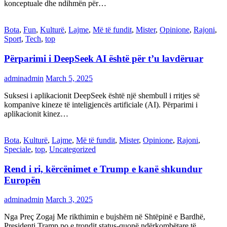
konceptuale dhe ndihmën për…
Bota
,
Fun
,
Kulturë
,
Lajme
,
Më të fundit
,
Mister
,
Opinione
,
Rajoni
,
Sport
,
Tech
,
top
Përparimi i DeepSeek AI është për t’u lavdëruar
adminadmin
March 5, 2025
Suksesi i aplikacionit DeepSeek është një shembull i rritjes së
kompanive kineze të inteligjencës artificiale (AI). Përparimi i
aplikacionit kinez…
Bota
,
Kulturë
,
Lajme
,
Më të fundit
,
Mister
,
Opinione
,
Rajoni
,
Speciale
,
top
,
Uncategorized
Rend i ri, kërcënimet e Trump e kanë shkundur
Europën
adminadmin
March 3, 2025
Nga Preç Zogaj Me rikthimin e bujshëm në Shtëpinë e Bardhë,
Presidenti Tramp po e trondit status-quonë ndërkombëtare të