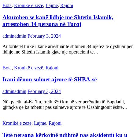
Bota
,
Kronikë e zezë
,
Lajme
,
Rajoni
Akuzohen se kanë lidhje me Shtetin Islamik,
arrestohen 34 persona në Turqi
adminadmin
February 3, 2024
Autoritetet turke i kanë arrestuar të shtunën 34 njerëz të dyshuar për
lidhje me Shtetin Islamik gjatë një operacioni të…
Bota
,
Kronikë e zezë
,
Rajoni
Irani dënon sulmet ajrore të SHBA-së
adminadmin
February 3, 2024
Në qytetin al-Ka’im, rreth 350 km në veriperëndim të Bagdadit,
gjithçka që ka mbetur pas sulmeve ajrore të Uashingtonit është…
Kronikë e zezë
,
Lajme
,
Rajoni
Tetë persona kërkojnë ndihmë pas aksidentit ku u