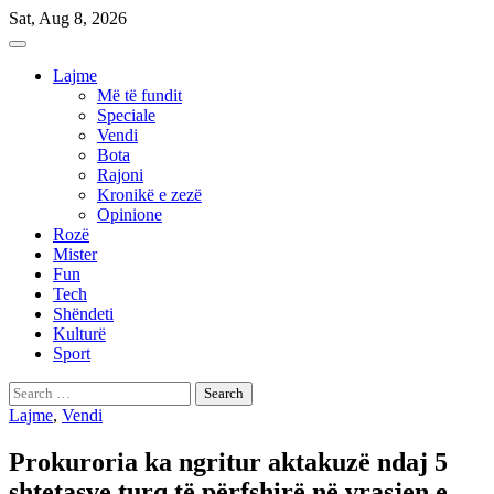
Skip
Sat, Aug 8, 2026
to
content
Lajme
Më të fundit
Speciale
Vendi
Bota
Rajoni
Kronikë e zezë
Opinione
Rozë
Mister
Fun
Tech
Shëndeti
Kulturë
Sport
Search
for:
Lajme
,
Vendi
Prokuroria ka ngritur aktakuzë ndaj 5
shtetasve turq të përfshirë në vrasjen e