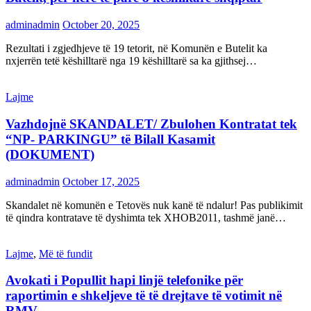
adminadmin
October 20, 2025
Rezultati i zgjedhjeve të 19 tetorit, në Komunën e Butelit ka
nxjerrën tetë këshilltarë nga 19 këshilltarë sa ka gjithsej…
Lajme
Vazhdojnë SKANDALET/ Zbulohen Kontratat tek
“NP- PARKINGU” të Bilall Kasamit
(DOKUMENT)
adminadmin
October 17, 2025
Skandalet në komunën e Tetovës nuk kanë të ndalur! Pas publikimit
të qindra kontratave të dyshimta tek XHOB2011, tashmë janë…
Lajme
,
Më të fundit
Avokati i Popullit hapi linjë telefonike për
raportimin e shkeljeve të të drejtave të votimit në
RMV