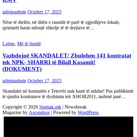
adminadmin
October 17, 2025
Nëse të dielën, në ditën e raundit të parë të zgjedhjeve lokale,
qytetarët hasin ndonjë shkelje të të drejtave të…
Lajme
,
Më të fundit
Vazhdojnē SKANDALET/ Zbulohen 141 kontratat
tek NPK- SHARRI të Bilall Kasamit!
(DOKUMENT)
adminadmin
October 17, 2025
Skandalet në komunën e Tetovës nuk kanë të ndalur! Pas publikimit
të qindra kontratave të dyshimta tek XHOB2011, tashmë janë…
Copyright © 2026
Sigmak.mk
| Newsbreak
Magazine by
Ascendoor
| Powered by
WordPress
.