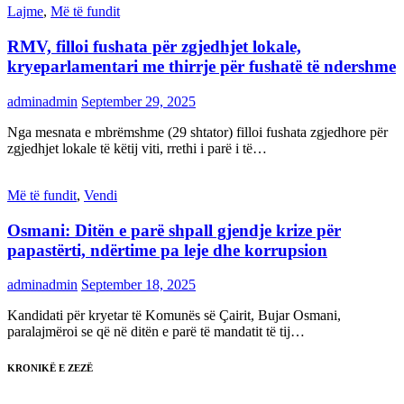
Lajme
,
Më të fundit
RMV, filloi fushata për zgjedhjet lokale,
kryeparlamentari me thirrje për fushatë të ndershme
adminadmin
September 29, 2025
Nga mesnata e mbrëmshme (29 shtator) filloi fushata zgjedhore për
zgjedhjet lokale të këtij viti, rrethi i parë i të…
Më të fundit
,
Vendi
Osmani: Ditën e parë shpall gjendje krize për
papastërti, ndërtime pa leje dhe korrupsion
adminadmin
September 18, 2025
Kandidati për kryetar të Komunës së Çairit, Bujar Osmani,
paralajmëroi se që në ditën e parë të mandatit të tij…
KRONIKË E ZEZË