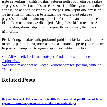
ishte në kërkim – kishte ndaluar veturën rreth 300 metra para pikës
së pagesës, duke i mundësuar të akuzuarit të dilte nga makina dhe të
arratisej në anë të autostradës, ku më pas ishte kapur dhe arrestuar.
Të tjerët kishin vazhduar të lëviznin me veturë drejt pikes së
pagesës, por ishin ndalur nga policia, të cilët filluan kontroll dhe
identifikim të personave dhe mjetit. Megjithëse kishin tentuar të
arratiseshin, shumë shpejt ishin kapur dhe arrestuar”, thuhet më tej
në njoftim.
Për katër nga të akuzuarit, prokurori publik ka kërkuar vazhdimin e
masës së paraburgimit, ndërsa për të akuzuarën e pestë janë ende në
fuqi masat paraprake të sigurisë që i janë caktuar më herët.
Post
⟵
Ali Ahmeti: 19 Tetori, votë për të ndalur poshtërimin e
shqiptarëve!
navigation
Sot sërish marshohet në Koçan, kërkohet drejtësi për tragjedinë në
“Pulse”
⟶
Related Posts
Bajram Rexhepi: Çdo vendim i Këshillit Komunal do të publikohet në faqen
zyrtare të komunës, jo më vonë se 24 orë pas mbledhjes