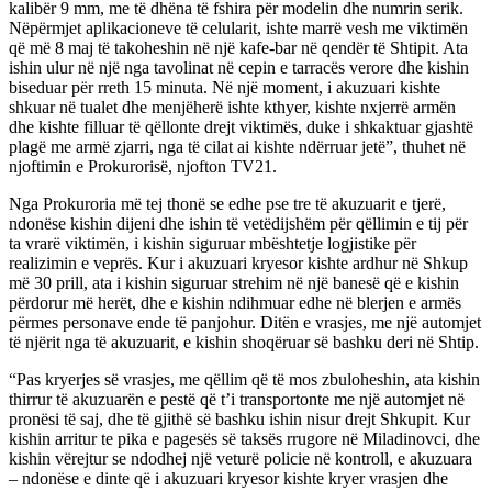
kalibër 9 mm, me të dhëna të fshira për modelin dhe numrin serik.
Nëpërmjet aplikacioneve të celularit, ishte marrë vesh me viktimën
që më 8 maj të takoheshin në një kafe-bar në qendër të Shtipit. Ata
ishin ulur në një nga tavolinat në cepin e tarracës verore dhe kishin
biseduar për rreth 15 minuta. Në një moment, i akuzuari kishte
shkuar në tualet dhe menjëherë ishte kthyer, kishte nxjerrë armën
dhe kishte filluar të qëllonte drejt viktimës, duke i shkaktuar gjashtë
plagë me armë zjarri, nga të cilat ai kishte ndërruar jetë”, thuhet në
njoftimin e Prokurorisë, njofton TV21.
Nga Prokuroria më tej thonë se edhe pse tre të akuzuarit e tjerë,
ndonëse kishin dijeni dhe ishin të vetëdijshëm për qëllimin e tij për
ta vrarë viktimën, i kishin siguruar mbështetje logjistike për
realizimin e veprës. Kur i akuzuari kryesor kishte ardhur në Shkup
më 30 prill, ata i kishin siguruar strehim në një banesë që e kishin
përdorur më herët, dhe e kishin ndihmuar edhe në blerjen e armës
përmes personave ende të panjohur. Ditën e vrasjes, me një automjet
të njërit nga të akuzuarit, e kishin shoqëruar së bashku deri në Shtip.
“Pas kryerjes së vrasjes, me qëllim që të mos zbuloheshin, ata kishin
thirrur të akuzuarën e pestë që t’i transportonte me një automjet në
pronësi të saj, dhe të gjithë së bashku ishin nisur drejt Shkupit. Kur
kishin arritur te pika e pagesës së taksës rrugore në Miladinovci, dhe
kishin vërejtur se ndodhej një veturë policie në kontroll, e akuzuara
– ndonëse e dinte që i akuzuari kryesor kishte kryer vrasjen dhe