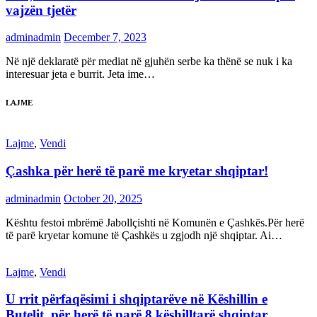
vajzën tjetër
adminadmin
December 7, 2023
Në një deklaratë për mediat në gjuhën serbe ka thënë se nuk i ka
interesuar jeta e burrit. Jeta ime…
LAJME
Lajme
,
Vendi
Çashka për herë të parë me kryetar shqiptar!
adminadmin
October 20, 2025
Kështu festoi mbrëmë Jabollçishti në Komunën e Çashkës.Për herë
të parë kryetar komune të Çashkës u zgjodh një shqiptar. Ai…
Lajme
,
Vendi
U rrit përfaqësimi i shqiptarëve në Këshillin e
Butelit, për herë të parë 8 këshilltarë shqiptar