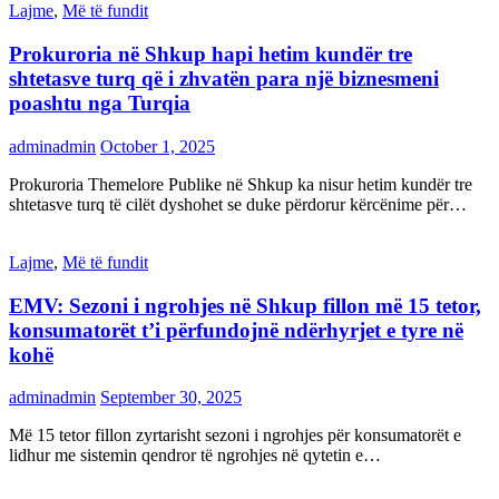
Lajme
,
Më të fundit
Prokuroria në Shkup hapi hetim kundër tre
shtetasve turq që i zhvatën para një biznesmeni
poashtu nga Turqia
adminadmin
October 1, 2025
Prokuroria Themelore Publike në Shkup ka nisur hetim kundër tre
shtetasve turq të cilët dyshohet se duke përdorur kërcënime për…
Lajme
,
Më të fundit
EMV: Sezoni i ngrohjes në Shkup fillon më 15 tetor,
konsumatorët t’i përfundojnë ndërhyrjet e tyre në
kohë
adminadmin
September 30, 2025
Më 15 tetor fillon zyrtarisht sezoni i ngrohjes për konsumatorët e
lidhur me sistemin qendror të ngrohjes në qytetin e…