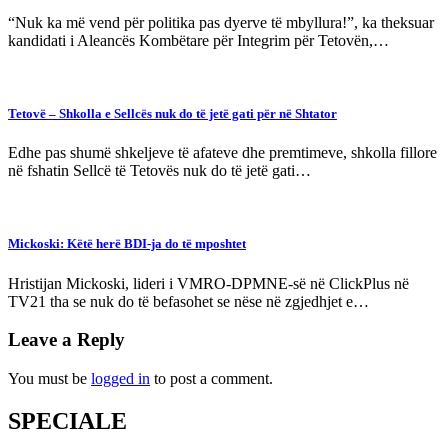
“Nuk ka më vend për politika pas dyerve të mbyllura!”, ka theksuar
kandidati i Aleancës Kombëtare për Integrim për Tetovën,…
Tetovë – Shkolla e Sellcës nuk do të jetë gati për në Shtator
Edhe pas shumë shkeljeve të afateve dhe premtimeve, shkolla fillore
në fshatin Sellcë të Tetovës nuk do të jetë gati…
Mickoski: Këtë herë BDI-ja do të mposhtet
Hristijan Mickoski, lideri i VMRO-DPMNE-së në ClickPlus në
TV21 tha se nuk do të befasohet se nëse në zgjedhjet e…
Leave a Reply
You must be
logged in
to post a comment.
SPECIALE