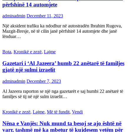
përfshinë 14 automjete
adminadmin
December 11, 2023
Një aksident trafiku ka ndodhur në autostradën Ibrahim Rugova,
Mazgit-Bresje, në të cilin janë përfshirë 14 automjete dhe janë
lënduar…
Bota
,
Kronikë e zezë
,
Lajme
Gazetari i ‘Al Jazeera’ humb 22 anëtarë të familjes
gjatë një sulmi izraelit
adminadmin
December 7, 2023
Al Jazeera raporton se një nga gazetarët e saj humbi 22 anëtarë të
familjes së tij në një sulm izraelit…
Kronikë e zezë
,
Lajme
,
Më të fundit
,
Vendi
Nëna e Vanjës: Nuk mund ta besoj se ajo është në
varr, tashmë më ka mbetur të kujdesem vetëm për