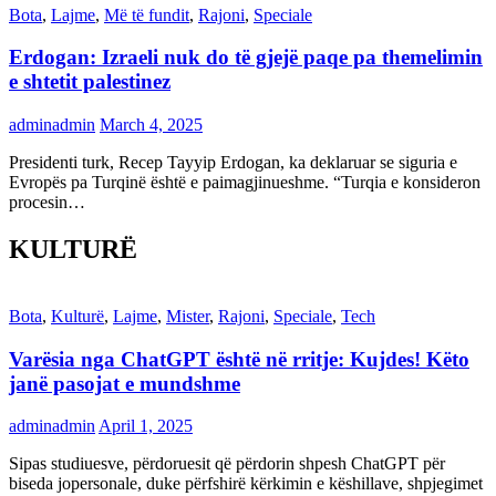
Bota
,
Lajme
,
Më të fundit
,
Rajoni
,
Speciale
Erdogan: Izraeli nuk do të gjejë paqe pa themelimin
e shtetit palestinez
adminadmin
March 4, 2025
Presidenti turk, Recep Tayyip Erdogan, ka deklaruar se siguria e
Evropës pa Turqinë është e paimagjinueshme. “Turqia e konsideron
procesin…
KULTURË
Bota
,
Kulturë
,
Lajme
,
Mister
,
Rajoni
,
Speciale
,
Tech
Varësia nga ChatGPT është në rritje: Kujdes! Këto
janë pasojat e mundshme
adminadmin
April 1, 2025
Sipas studiuesve, përdoruesit që përdorin shpesh ChatGPT për
biseda jopersonale, duke përfshirë kërkimin e këshillave, shpjegimet