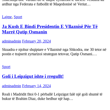
ardhur nga Federata e futbollit të Maqedonisë së Veriut…
Lajme
,
Sport
Ja Kush E Bindi Presidentin E Vllaznisë Për Të
Marrë Qatip Osmanin
adminadmin
February 20, 2024
Skuadra e njohur shqiptare e Vllaznisë nga Shkodra, me 30 tetor në
postin e trajnerit zyrtarizoi strategun tetovar, Qatip Osmani.…
Sport
Goli i Leipzigut ishte i rregullt!
adminadmin
February 14, 2024
Reali i Madridit fitoi 0-1 përballë Leipzigut falë një goli shumë të
bukur të Brahim Diaz, duke hedhur një hap…