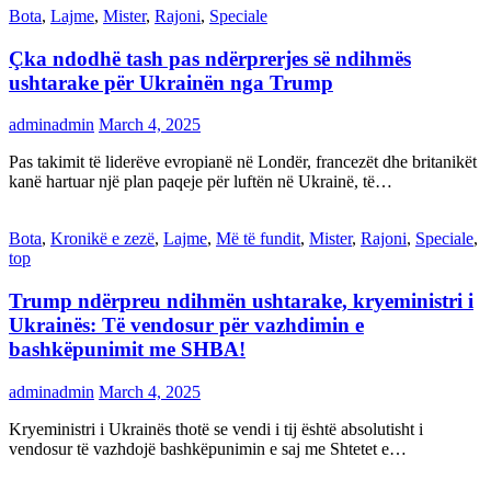
Bota
,
Lajme
,
Mister
,
Rajoni
,
Speciale
Çka ndodhë tash pas ndërprerjes së ndihmës
ushtarake për Ukrainën nga Trump
adminadmin
March 4, 2025
Pas takimit të liderëve evropianë në Londër, francezët dhe britanikët
kanë hartuar një plan paqeje për luftën në Ukrainë, të…
Bota
,
Kronikë e zezë
,
Lajme
,
Më të fundit
,
Mister
,
Rajoni
,
Speciale
,
top
Trump ndërpreu ndihmën ushtarake, kryeministri i
Ukrainës: Të vendosur për vazhdimin e
bashkëpunimit me SHBA!
adminadmin
March 4, 2025
Kryeministri i Ukrainës thotë se vendi i tij është absolutisht i
vendosur të vazhdojë bashkëpunimin e saj me Shtetet e…