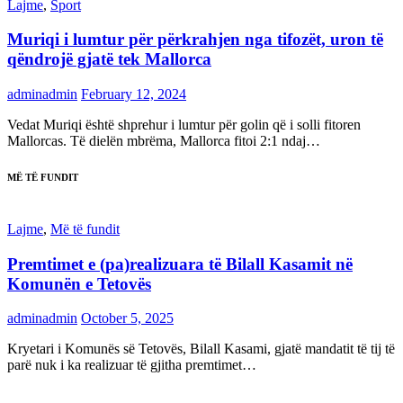
Lajme
,
Sport
Muriqi i lumtur për përkrahjen nga tifozët, uron të
qëndrojë gjatë tek Mallorca
adminadmin
February 12, 2024
Vedat Muriqi është shprehur i lumtur për golin që i solli fitoren
Mallorcas. Të dielën mbrëma, Mallorca fitoi 2:1 ndaj…
MË TË FUNDIT
Lajme
,
Më të fundit
Premtimet e (pa)realizuara të Bilall Kasamit në
Komunën e Tetovës
adminadmin
October 5, 2025
Kryetari i Komunës së Tetovës, Bilall Kasami, gjatë mandatit të tij të
parë nuk i ka realizuar të gjitha premtimet…