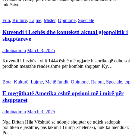
miqësive,…
Fun
,
Kulturë
,
Lajme
,
Mister
,
Opinione
,
Speciale
Kuvendi i Lezhës dhe konteksti aktual gjeopolitik i
shqiptarëve
adminadmin
March 3, 2025
Kuvendi i Lezhës i vitit 1444 është një ngjarje historike që edhe sot
prodhon mesazhe rëndësishme për kombin shqiptar. Ky…
Bota
,
Kulturë
,
Lajme
,
Më të fundit
,
Opinione
,
Rajoni
,
Speciale
,
top
E megjithatë Amerika është opsioni më i mirë për
shqiptarët
adminadmin
March 3, 2025
Nga Dritan Hila Vështirë se ndonjë shqiptar që ndjek sadopak
politikën e jashtme, pas takimit Trump-Zhelenski, nuk ka menduar:
Po…