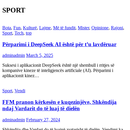
SPORT
Bota
,
Fun
,
Kulturë
,
Lajme
,
Më të fundit
,
Mister
,
Opinione
,
Rajoni
,
Sport
,
Tech
,
top
Përparimi i DeepSeek AI është për t’u lavdëruar
adminadmin
March 5, 2025
Suksesi i aplikacionit DeepSeek është një shembull i rritjes së
kompanive kineze të inteligjencës artificiale (AI). Përparimi i
aplikacionit kinez…
Sport
,
Vendi
FFM pranon kërkesën e kuqezinjëve, Shkëndija
ndaj Vardarit do të luaj të dielën
adminadmin
February 27, 2024
Shkëndija dhe Vardari do të luajnë zyrtarisht të dielën. Vendimi ka