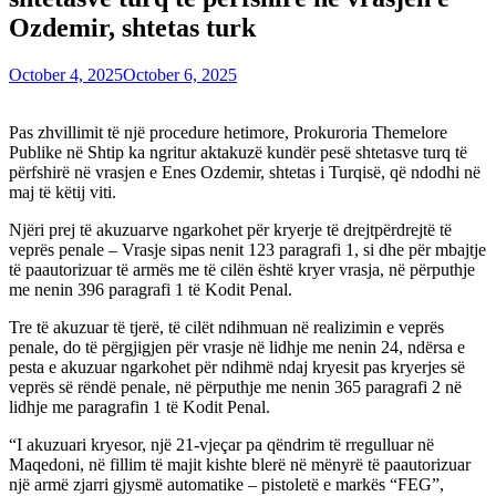
Ozdemir, shtetas turk
October 4, 2025
October 6, 2025
Pas zhvillimit të një procedure hetimore, Prokuroria Themelore
Publike në Shtip ka ngritur aktakuzë kundër pesë shtetasve turq të
përfshirë në vrasjen e Enes Ozdemir, shtetas i Turqisë, që ndodhi në
maj të këtij viti.
Njëri prej të akuzuarve ngarkohet për kryerje të drejtpërdrejtë të
veprës penale – Vrasje sipas nenit 123 paragrafi 1, si dhe për mbajtje
të paautorizuar të armës me të cilën është kryer vrasja, në përputhje
me nenin 396 paragrafi 1 të Kodit Penal.
Tre të akuzuar të tjerë, të cilët ndihmuan në realizimin e veprës
penale, do të përgjigjen për vrasje në lidhje me nenin 24, ndërsa e
pesta e akuzuar ngarkohet për ndihmë ndaj kryesit pas kryerjes së
veprës së rëndë penale, në përputhje me nenin 365 paragrafi 2 në
lidhje me paragrafin 1 të Kodit Penal.
“I akuzuari kryesor, një 21-vjeçar pa qëndrim të rregulluar në
Maqedoni, në fillim të majit kishte blerë në mënyrë të paautorizuar
një armë zjarri gjysmë automatike – pistoletë e markës “FEG”,