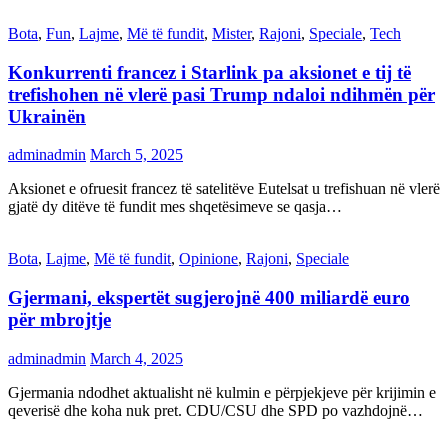
Bota
,
Fun
,
Lajme
,
Më të fundit
,
Mister
,
Rajoni
,
Speciale
,
Tech
Konkurrenti francez i Starlink pa aksionet e tij të
trefishohen në vlerë pasi Trump ndaloi ndihmën për
Ukrainën
adminadmin
March 5, 2025
Aksionet e ofruesit francez të satelitëve Eutelsat u trefishuan në vlerë
gjatë dy ditëve të fundit mes shqetësimeve se qasja…
Bota
,
Lajme
,
Më të fundit
,
Opinione
,
Rajoni
,
Speciale
Gjermani, ekspertët sugjerojnë 400 miliardë euro
për mbrojtje
adminadmin
March 4, 2025
Gjermania ndodhet aktualisht në kulmin e përpjekjeve për krijimin e
qeverisë dhe koha nuk pret. CDU/CSU dhe SPD po vazhdojnë…