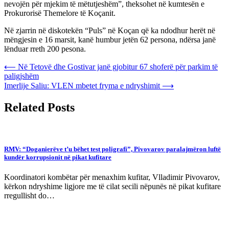
nevojën për mjekim të mëtutjeshëm”, theksohet në kumtesën e
Prokurorisë Themelore të Koçanit.
Në zjarrin në diskotekën “Puls” në Koçan që ka ndodhur herët në
mëngjesin e 16 marsit, kanë humbur jetën 62 persona, ndërsa janë
lënduar rreth 200 pesona.
Post
⟵
Në Tetovë dhe Gostivar janë gjobitur 67 shoferë për parkim të
paligjshëm
navigation
Imerlije Saliu: VLEN mbetet fryma e ndryshimit
⟶
Related Posts
RMV: “Doganierëve t’u bëhet test poligrafi”, Pivovarov paralajmëron luftë
kundër korrupsionit në pikat kufitare
Koordinatori kombëtar për menaxhim kufitar, Vlladimir Pivovarov,
kërkon ndryshime ligjore me të cilat secili nëpunës në pikat kufitare
rregullisht do…