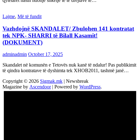
qytetarët hasin ndonjë shkelje të të drejtave të…
Lajme
,
Më të fundit
Vazhdojnē SKANDALET/ Zbulohen 141 kontratat
tek NPK- SHARRI të Bilall Kasamit!
(DOKUMENT)
adminadmin
October 17, 2025
Skandalet në komunën e Tetovës nuk kanë të ndalur! Pas publikimit
të qindra kontratave të dyshimta tek XHOB2011, tashmë janë…
Copyright © 2026
Sigmak.mk
| Newsbreak
Magazine by
Ascendoor
| Powered by
WordPress
.