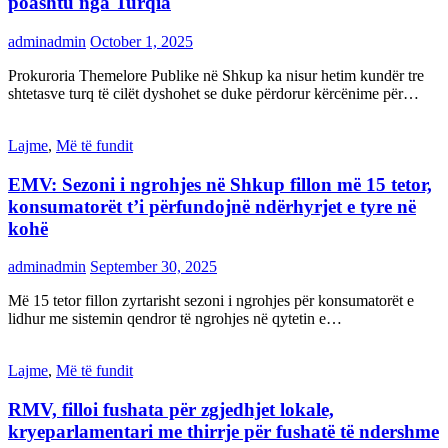
poashtu nga Turqia
adminadmin
October 1, 2025
Prokuroria Themelore Publike në Shkup ka nisur hetim kundër tre
shtetasve turq të cilët dyshohet se duke përdorur kërcënime për…
Lajme
,
Më të fundit
EMV: Sezoni i ngrohjes në Shkup fillon më 15 tetor,
konsumatorët t’i përfundojnë ndërhyrjet e tyre në
kohë
adminadmin
September 30, 2025
Më 15 tetor fillon zyrtarisht sezoni i ngrohjes për konsumatorët e
lidhur me sistemin qendror të ngrohjes në qytetin e…
Lajme
,
Më të fundit
RMV, filloi fushata për zgjedhjet lokale,
kryeparlamentari me thirrje për fushatë të ndershme