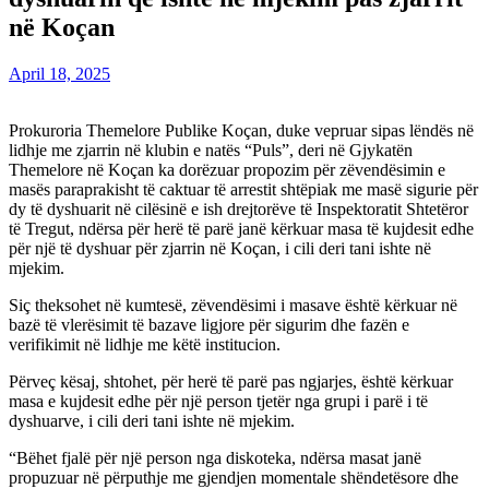
në Koçan
April 18, 2025
Prokuroria Themelore Publike Koçan, duke vepruar sipas lëndës në
lidhje me zjarrin në klubin e natës “Puls”, deri në Gjykatën
Themelore në Koçan ka dorëzuar propozim për zëvendësimin e
masës paraprakisht të caktuar të arrestit shtëpiak me masë sigurie për
dy të dyshuarit në cilësinë e ish drejtorëve të Inspektoratit Shtetëror
të Tregut, ndërsa për herë të parë janë kërkuar masa të kujdesit edhe
për një të dyshuar për zjarrin në Koçan, i cili deri tani ishte në
mjekim.
Siç theksohet në kumtesë, zëvendësimi i masave është kërkuar në
bazë të vlerësimit të bazave ligjore për sigurim dhe fazën e
verifikimit në lidhje me këtë institucion.
Përveç kësaj, shtohet, për herë të parë pas ngjarjes, është kërkuar
masa e kujdesit edhe për një person tjetër nga grupi i parë i të
dyshuarve, i cili deri tani ishte në mjekim.
“Bëhet fjalë për një person nga diskoteka, ndërsa masat janë
propuzuar në përputhje me gjendjen momentale shëndetësore dhe