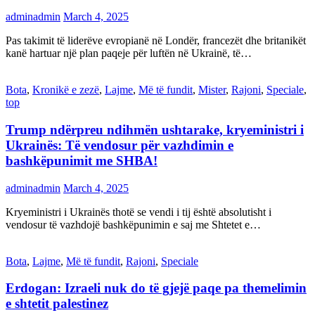
adminadmin
March 4, 2025
Pas takimit të liderëve evropianë në Londër, francezët dhe britanikët
kanë hartuar një plan paqeje për luftën në Ukrainë, të…
Bota
,
Kronikë e zezë
,
Lajme
,
Më të fundit
,
Mister
,
Rajoni
,
Speciale
,
top
Trump ndërpreu ndihmën ushtarake, kryeministri i
Ukrainës: Të vendosur për vazhdimin e
bashkëpunimit me SHBA!
adminadmin
March 4, 2025
Kryeministri i Ukrainës thotë se vendi i tij është absolutisht i
vendosur të vazhdojë bashkëpunimin e saj me Shtetet e…
Bota
,
Lajme
,
Më të fundit
,
Rajoni
,
Speciale
Erdogan: Izraeli nuk do të gjejë paqe pa themelimin
e shtetit palestinez