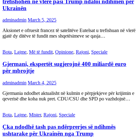
trefishohen në vlerë pasi Trump ndaloi ndihmën për
Ukrainën
adminadmin
March 5, 2025
Aksionet e ofruesit francez të satelitëve Eutelsat u trefishuan në vlerë
gjatë dy ditëve të fundit mes shqetësimeve se qasja…
Bota
,
Lajme
,
Më të fundit
,
Opinione
,
Rajoni
,
Speciale
Gjermani, ekspertët sugjerojnë 400 miliardë euro
për mbrojtje
adminadmin
March 4, 2025
Gjermania ndodhet aktualisht në kulmin e përpjekjeve për krijimin e
qeverisë dhe koha nuk pret. CDU/CSU dhe SPD po vazhdojnë…
Bota
,
Lajme
,
Mister
,
Rajoni
,
Speciale
Çka ndodhë tash pas ndërprerjes së ndihmës
ushtarake për Ukrainën nga Trump