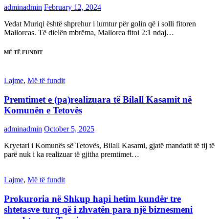
adminadmin
February 12, 2024
Vedat Muriqi është shprehur i lumtur për golin që i solli fitoren
Mallorcas. Të dielën mbrëma, Mallorca fitoi 2:1 ndaj…
MË TË FUNDIT
Lajme
,
Më të fundit
Premtimet e (pa)realizuara të Bilall Kasamit në
Komunën e Tetovës
adminadmin
October 5, 2025
Kryetari i Komunës së Tetovës, Bilall Kasami, gjatë mandatit të tij të
parë nuk i ka realizuar të gjitha premtimet…
Lajme
,
Më të fundit
Prokuroria në Shkup hapi hetim kundër tre
shtetasve turq që i zhvatën para një biznesmeni