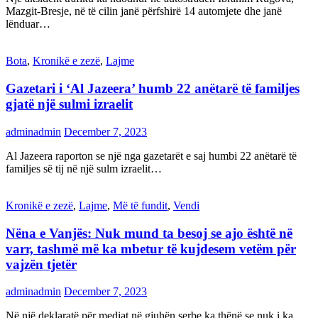
Mazgit-Bresje, në të cilin janë përfshirë 14 automjete dhe janë
lënduar…
Bota
,
Kronikë e zezë
,
Lajme
Gazetari i ‘Al Jazeera’ humb 22 anëtarë të familjes
gjatë një sulmi izraelit
adminadmin
December 7, 2023
Al Jazeera raporton se një nga gazetarët e saj humbi 22 anëtarë të
familjes së tij në një sulm izraelit…
Kronikë e zezë
,
Lajme
,
Më të fundit
,
Vendi
Nëna e Vanjës: Nuk mund ta besoj se ajo është në
varr, tashmë më ka mbetur të kujdesem vetëm për
vajzën tjetër
adminadmin
December 7, 2023
Në një deklaratë për mediat në gjuhën serbe ka thënë se nuk i ka