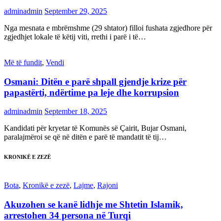
adminadmin
September 29, 2025
Nga mesnata e mbrëmshme (29 shtator) filloi fushata zgjedhore për
zgjedhjet lokale të këtij viti, rrethi i parë i të…
Më të fundit
,
Vendi
Osmani: Ditën e parë shpall gjendje krize për
papastërti, ndërtime pa leje dhe korrupsion
adminadmin
September 18, 2025
Kandidati për kryetar të Komunës së Çairit, Bujar Osmani,
paralajmëroi se që në ditën e parë të mandatit të tij…
KRONIKË E ZEZË
Bota
,
Kronikë e zezë
,
Lajme
,
Rajoni
Akuzohen se kanë lidhje me Shtetin Islamik,
arrestohen 34 persona në Turqi