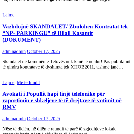
Lajme
Vazhdojnë SKANDALET/ Zbulohen Kontratat tek
“NP- PARKINGU” të Bilall Kasamit
(DOKUMENT)
adminadmin
October 17, 2025
Skandalet në komunën e Tetovës nuk kanë të ndalur! Pas publikimit
të qindra kontratave të dyshimta tek XHOB2011, tashmë janë…
Lajme
,
Më të fundit
Avokati i Popullit hapi linjë telefonike për
raportimin e shkeljeve të të drejtave të votimit në
RMV
adminadmin
October 17, 2025
Nëse të dielën, në ditën e raundit të parë të zgjedhjeve lokale,