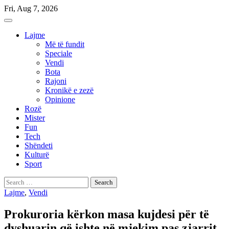
Skip
Fri, Aug 7, 2026
to
content
Lajme
Më të fundit
Speciale
Vendi
Bota
Rajoni
Kronikë e zezë
Opinione
Rozë
Mister
Fun
Tech
Shëndeti
Kulturë
Sport
Search
for:
Lajme
,
Vendi
Prokuroria kërkon masa kujdesi për të
dyshuarin që ishte në mjekim pas zjarrit