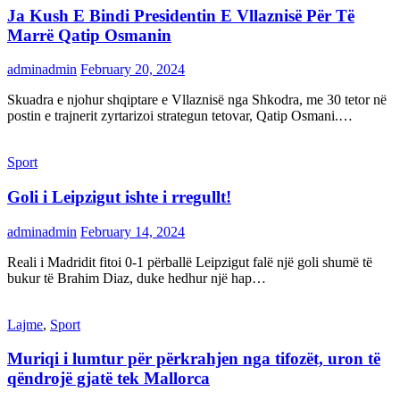
Ja Kush E Bindi Presidentin E Vllaznisë Për Të
Marrë Qatip Osmanin
adminadmin
February 20, 2024
Skuadra e njohur shqiptare e Vllaznisë nga Shkodra, me 30 tetor në
postin e trajnerit zyrtarizoi strategun tetovar, Qatip Osmani.…
Sport
Goli i Leipzigut ishte i rregullt!
adminadmin
February 14, 2024
Reali i Madridit fitoi 0-1 përballë Leipzigut falë një goli shumë të
bukur të Brahim Diaz, duke hedhur një hap…
Lajme
,
Sport
Muriqi i lumtur për përkrahjen nga tifozët, uron të
qëndrojë gjatë tek Mallorca