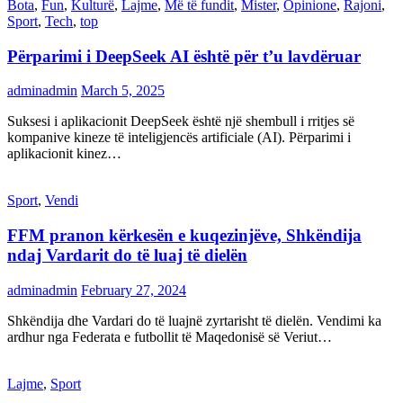
Bota
,
Fun
,
Kulturë
,
Lajme
,
Më të fundit
,
Mister
,
Opinione
,
Rajoni
,
Sport
,
Tech
,
top
Përparimi i DeepSeek AI është për t’u lavdëruar
adminadmin
March 5, 2025
Suksesi i aplikacionit DeepSeek është një shembull i rritjes së
kompanive kineze të inteligjencës artificiale (AI). Përparimi i
aplikacionit kinez…
Sport
,
Vendi
FFM pranon kërkesën e kuqezinjëve, Shkëndija
ndaj Vardarit do të luaj të dielën
adminadmin
February 27, 2024
Shkëndija dhe Vardari do të luajnë zyrtarisht të dielën. Vendimi ka
ardhur nga Federata e futbollit të Maqedonisë së Veriut…
Lajme
,
Sport