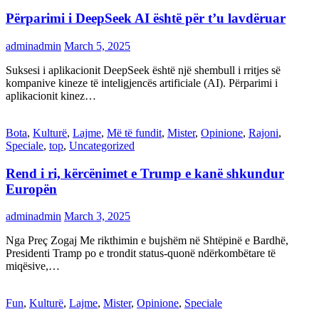
Përparimi i DeepSeek AI është për t’u lavdëruar
adminadmin
March 5, 2025
Suksesi i aplikacionit DeepSeek është një shembull i rritjes së
kompanive kineze të inteligjencës artificiale (AI). Përparimi i
aplikacionit kinez…
Bota
,
Kulturë
,
Lajme
,
Më të fundit
,
Mister
,
Opinione
,
Rajoni
,
Speciale
,
top
,
Uncategorized
Rend i ri, kërcënimet e Trump e kanë shkundur
Europën
adminadmin
March 3, 2025
Nga Preç Zogaj Me rikthimin e bujshëm në Shtëpinë e Bardhë,
Presidenti Tramp po e trondit status-quonë ndërkombëtare të
miqësive,…
Fun
,
Kulturë
,
Lajme
,
Mister
,
Opinione
,
Speciale