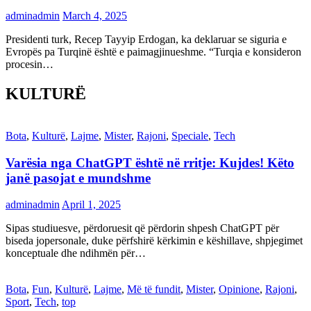
adminadmin
March 4, 2025
Presidenti turk, Recep Tayyip Erdogan, ka deklaruar se siguria e
Evropës pa Turqinë është e paimagjinueshme. “Turqia e konsideron
procesin…
KULTURË
Bota
,
Kulturë
,
Lajme
,
Mister
,
Rajoni
,
Speciale
,
Tech
Varësia nga ChatGPT është në rritje: Kujdes! Këto
janë pasojat e mundshme
adminadmin
April 1, 2025
Sipas studiuesve, përdoruesit që përdorin shpesh ChatGPT për
biseda jopersonale, duke përfshirë kërkimin e këshillave, shpjegimet
konceptuale dhe ndihmën për…
Bota
,
Fun
,
Kulturë
,
Lajme
,
Më të fundit
,
Mister
,
Opinione
,
Rajoni
,
Sport
,
Tech
,
top