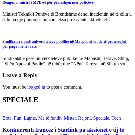
Reagon ministri i MPB-së për përleshjen mes policëve
Ministri Teknik i Punëve të Brendshme dënoi incidentin në të cilin u
sulmua një punonjës policie teksa po kryente aktivitetet…
Sindikatat e pesë universiteteve publike në Maqedoni sot do të protestojnë
për paga më të larta
Sindikatat e pesë universiteteve publike në Manastir, Tetovë, Shtip,
“Shën Apostol Pavlle” në Ohër dhe “Nënë Tereza” në Shkup sot…
Leave a Reply
You must be
logged in
to post a comment.
SPECIALE
Bota
,
Fun
,
Lajme
,
Më të fundit
,
Mister
,
Rajoni
,
Speciale
,
Tech
Konkurrenti francez i Starlink pa aksionet e tij të