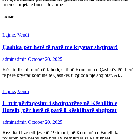
interesuar jeta e burrit. Jeta ime…
LAJME
Lajme
,
Vendi
Çashka për herë të parë me kryetar shqiptar!
adminadmin
October 20, 2025
Kështu festoi mbrëmë Jabollçishti në Komunën e Çashkës.Për herë
të parë kryetar komune të Çashkës u zgjodh një shqiptar. Ai…
Lajme
,
Vendi
U rrit përfaqësimi i shqiptarëve në Këshillin e
Butelit, për herë të parë 8 këshilltarë shqiptar
adminadmin
October 20, 2025
Rezultati i zgjedhjeve të 19 tetorit, në Komunën e Butelit ka
nxjerrën tetë këshilltarë nga 19 këshilltarë sa ka gjithsej…