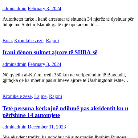
adminadmin
February 3, 2024
Autoritetet turke i kanë arrestuar të shtunën 34 njerëz të dyshuar për
lidhje me Shtetin Islamik gjatë një operacioni të…
Bota
,
Kronikë e zezë
,
Rajoni
Irani dënon sulmet ajrore të SHBA-së
adminadmin
February 3, 2024
Në qytetin al-Ka’im, rreth 350 km në veriperëndim të Bagdadit,
gjithçka që ka mbetur pas sulmeve ajrore të Uashingtonit është…
Kronikë e zezë
,
Lajme
,
Rajoni
Tetë persona kërkojnë ndihmë pas aksidentit ku u
përfshinë 14 automjete
adminadmin
December 11, 2023
Një aksident trafiku ka ndodhur në autostradën Ibrahim Rugova,