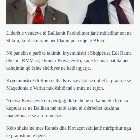
Liderët e vendeve të Ballkanit Perëndimor janë mbledhur sot në
Shkup, ku diskutojnë për Planin për rritje të BE-së.
Në panelin e parë të takimit, kryeministri i Shqipërisë Edi Rama
dhe ai i RMV-së, Dimitar Kovaçevski, kanë lëshuar batuta për
ushqimin që është shërbyer në këtë ngjarje.
Kryeministri Edi Rama i tha Kovaçevskit se duhet ta pranojë se
Maqedonia e Veriut nuk është më e mira në rajon.
Ndërsa Kovaçevski iu përgjigj duke thënë se kabineti i tij e ka
kuptuar se në Ballkan më mirë është të shërbehet kuzhina
maqedonase se ajo franceze.
Këto shaka në mes Ramës dhe Kovaçevskit janë mirëpritur nga
të pranishmit e tjerë.