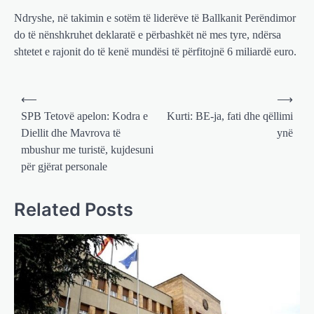
Ndryshe, në takimin e sotëm të liderëve të Ballkanit Perëndimor
do të nënshkruhet deklaratë e përbashkët në mes tyre, ndërsa
shtetet e rajonit do të kenë mundësi të përfitojnë 6 miliardë euro.
Post
⟵
⟶
navigation
SPB Tetovë apelon: Kodra e
Kurti: BE-ja, fati dhe qëllimi
Diellit dhe Mavrova të
ynë
mbushur me turistë, kujdesuni
BOTA
LAJME
MË TË FUNDIT
OPINIONE
,
,
,
,
për gjërat personale
RAJONI
SPECIALE
,
Gjermani, ekspertët sugjerojnë
400 miliardë euro për mbrojtje
Related Posts
adminadmin
March 4, 2025
Gjermania ndodhet aktualisht në kulmin e
përpjekjeve për krijimin e qeverisë dhe koha
nuk pret. CDU/CSU dhe SPD po vazhdojnë…
BOTA
LAJME
MISTER
RAJONI
SPECIALE
,
,
,
,