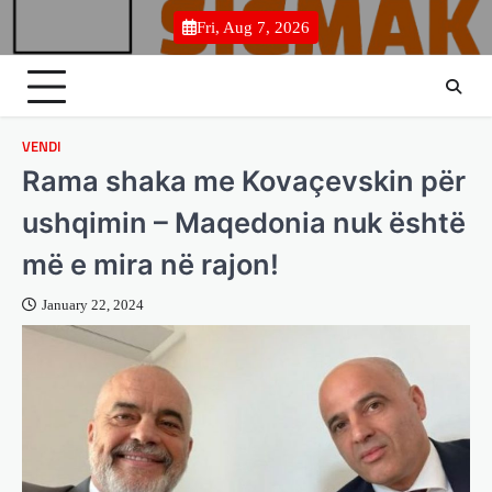
Skip
Fri, Aug 7, 2026
to
content
VENDI
Rama shaka me Kovaçevskin për
ushqimin – Maqedonia nuk është
më e mira në rajon!
January 22, 2024