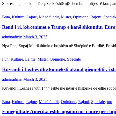
Suksesi i aplikacionit DeepSeek është një shembull i rritjes së kompani
Bota
,
Kulturë
,
Lajme
,
Më të fundit
,
Mister
,
Opinione
,
Rajoni
,
Special
Rend i ri, kërcënimet e Trump e kanë shkundur Eur
adminadmin
March 3, 2025
Nga Preç Zogaj Me rikthimin e bujshëm në Shtëpinë e Bardhë, Presid
Fun
,
Kulturë
,
Lajme
,
Mister
,
Opinione
,
Speciale
Kuvendi i Lezhës dhe konteksti aktual gjeopolitik i s
adminadmin
March 3, 2025
Kuvendi i Lezhës i vitit 1444 është një ngjarje historike që edhe s
Bota
,
Kulturë
,
Lajme
,
Më të fundit
,
Opinione
,
Rajoni
,
Speciale
,
top
E megjithatë Amerika është opsioni më i mirë për shq