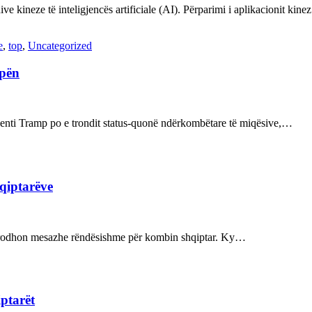
ve kineze të inteligjencës artificiale (AI). Përparimi i aplikacionit kin
e
,
top
,
Uncategorized
opën
enti Tramp po e trondit status-quonë ndërkombëtare të miqësive,…
hqiptarëve
ot prodhon mesazhe rëndësishme për kombin shqiptar. Ky…
iptarët