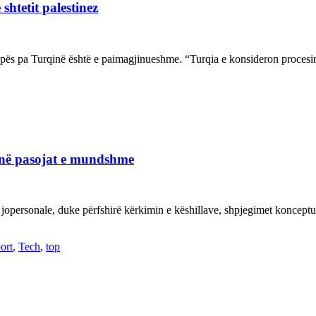
shtetit palestinez
ropës pa Turqinë është e paimagjinueshme. “Turqia e konsideron proce
janë pasojat e mundshme
 jopersonale, duke përfshirë kërkimin e këshillave, shpjegimet konce
ort
,
Tech
,
top