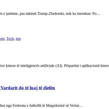
kën e jashtme, pas takimit Trump-Zhelenski, nuk ka menduar: Po…
ort
,
Tech
,
top
ve kineze të inteligjencës artificiale (AI). Përparimi i aplikacionit kin
rdarit do të luaj të dielën
rdhur nga Federata e futbollit të Maqedonisë së Veriut…