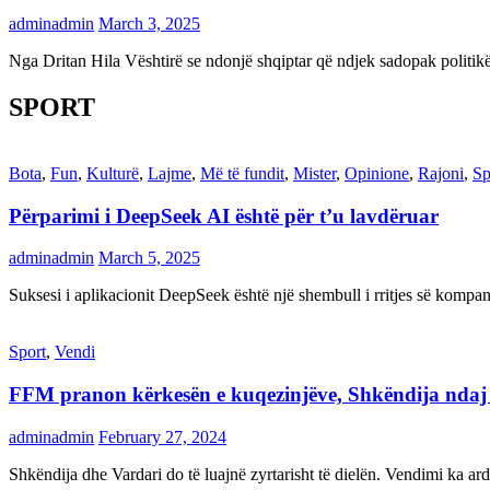
adminadmin
March 3, 2025
Nga Dritan Hila Vështirë se ndonjë shqiptar që ndjek sadopak politi
SPORT
Bota
,
Fun
,
Kulturë
,
Lajme
,
Më të fundit
,
Mister
,
Opinione
,
Rajoni
,
Sp
Përparimi i DeepSeek AI është për t’u lavdëruar
adminadmin
March 5, 2025
Suksesi i aplikacionit DeepSeek është një shembull i rritjes së kompani
Sport
,
Vendi
FFM pranon kërkesën e kuqezinjëve, Shkëndija ndaj Va
adminadmin
February 27, 2024
Shkëndija dhe Vardari do të luajnë zyrtarisht të dielën. Vendimi ka a