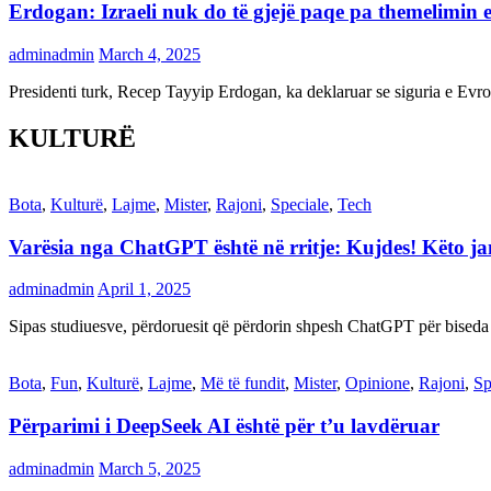
Erdogan: Izraeli nuk do të gjejë paqe pa themelimin e 
adminadmin
March 4, 2025
Presidenti turk, Recep Tayyip Erdogan, ka deklaruar se siguria e Ev
KULTURË
Bota
,
Kulturë
,
Lajme
,
Mister
,
Rajoni
,
Speciale
,
Tech
Varësia nga ChatGPT është në rritje: Kujdes! Këto 
adminadmin
April 1, 2025
Sipas studiuesve, përdoruesit që përdorin shpesh ChatGPT për biseda
Bota
,
Fun
,
Kulturë
,
Lajme
,
Më të fundit
,
Mister
,
Opinione
,
Rajoni
,
Sp
Përparimi i DeepSeek AI është për t’u lavdëruar
adminadmin
March 5, 2025