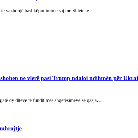
sur të vazhdojë bashkëpunimin e saj me Shtetet e…
refishohen në vlerë pasi Trump ndaloi ndihmën për Ukra
ë gjatë dy ditëve të fundit mes shqetësimeve se qasja…
 mbrojtje