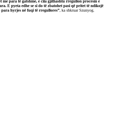
e para të gatshme, e cila gjithashtu rregullon procesin e
uara.
E pyeta edhe se si do të zbatohet pasi që pritet të ndikojë
para hyrjes në fuqi të rregullores”
, ka shkruar Szunyog.