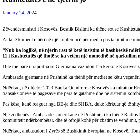
January 24, 2024
Zëvendësministri i Kosovës, Besnik Bislimi ka thënë sot se Kushtetuta
Ai këtë koment e bëri në një konferencë për media pas takimit me mi
“Nuk ka logjikë, në njërin rast të ketë insistim të bashkësisë ndë
11 i Kushtetutës që thotë se ka vetëm një monedhë në qarkullim n
Ditë më parë u raportua se Gjermania vazhdon t’ia kërkojë Kosovës zb
Ambasada gjermane në Prishtinë ka thënë për mediet se këtu veçanëris
Ndërkaq, në dhjetor 2023 Banka Qendrore e Kosovës ka miratuar Rregu
transaksioneve të pagesave me para të gatshme dhe në sistemin kombët
Pas kësaj kanë reaguar nga BE-ja dhe SHBA, duke kërkuar që të shtyh
Një zëdhënës i Ambasadës amerikane në Prishtinë, i ka thënë Radios E
komunitetit ndërkombëtar, dhe të ofrojë kohë për zbatim të vendimit, pë
Ndërkaq, ambasadori i Zyrës së Bashkimit Evropian në Kosovë, To