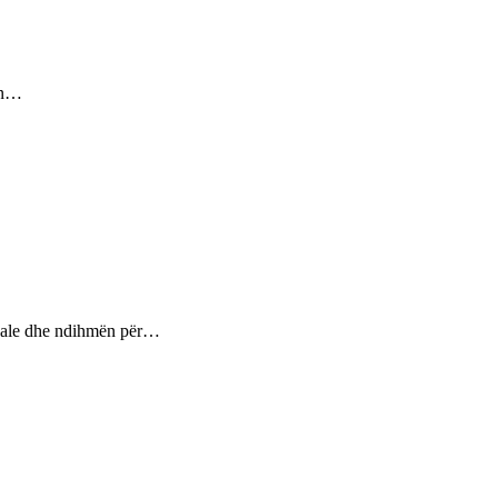
sin…
ptuale dhe ndihmën për…