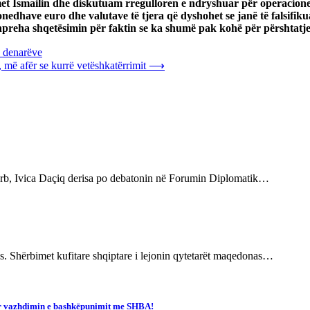
Ismailin dhe diskutuam rregulloren e ndryshuar për operacionet m
edhave euro dhe valutave të tjera që dyshohet se janë të falsifik
hpreha shqetësimin për faktin se ka shumë pak kohë për përshtatje 
00 denarëve
 më afër se kurrë vetëshkatërrimit
⟶
 serb, Ivica Daçiq derisa po debatonin në Forumin Diplomatik…
nës. Shërbimet kufitare shqiptare i lejonin qytetarët maqedonas…
ër vazhdimin e bashkëpunimit me SHBA!