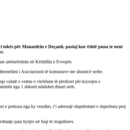
 i tokës për Manastirin e Deçanit, pastaj kur është puna te neni
mi.
ar anëtarësimin në Këshillin e Evropës.
e themelimi i Asociacionit të komunave me shumicë serbe.
a valutë e vetme e vlefshme të përdoret për kryerjen e
misht nga 1 shkurti ndalohet dinari serb.
t e prekura nga ky vendim, t’i adresojë shqetësimet e shprehura prej
tatje para hyrjes në fuqi të rregullores.