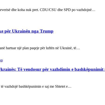
n e qeverisë dhe koha nuk pret. CDU/CSU dhe SPD po vazhdojnë…
ake për Ukrainën nga Trump
kanë hartuar një plan paqeje për luftën në Ukrainë, të…
op
Ukrainës: Të vendosur për vazhdimin e bashkëpunimi
sur të vazhdojë bashkëpunimin e saj me Shtetet e…