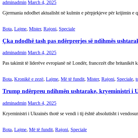
adminadmin
March 4, 2025
Gjermania ndodhet aktualisht në kulmin e përpjekjeve për krijimi
Bota
,
Lajme
,
Mister
,
Rajoni
,
Speciale
Çka ndodhë tash pas ndërprerjes së ndihmës ushtar
adminadmin
March 4, 2025
Pas takimit të liderëve evropianë në Londër, francezët dhe britanikët 
Bota
,
Kronikë e zezë
,
Lajme
,
Më të fundit
,
Mister
,
Rajoni
,
Speciale
,
t
Trump ndërpreu ndihmën ushtarake, kryeministri i 
adminadmin
March 4, 2025
Kryeministri i Ukrainës thotë se vendi i tij është absolutisht i vendo
Bota
,
Lajme
,
Më të fundit
,
Rajoni
,
Speciale