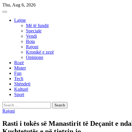
Skip
Thu, Aug 6, 2026
to
content
Lajme
Më të fundit
Speciale
Vendi
Bota
Rajoni
Kronikë e zezë
Opinione
Rozë
Mister
Fun
Tech
Shëndeti
Kulturë
Sport
Search
for:
Rajoni
Rasti i tokës së Manastirit të Deçanit e nda
Kushtetutës e në tjetrin jo