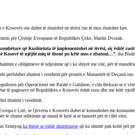
 e Kosovës ose duhet të zbatohet në tërësi ose të mos zbatohet fare.
nistrin për Çështje Evropiane të Republikës Çeke, Martin Dvorak.
rkombëtare që Kushtetuta të implementohet në tërësi, siç është rasti
ë Kosovë të njëjtit miq të thonë po këtë mos e zbatoni…”
, tha Bisli
atimin e obligimeve të ndjeshme që i ka shtyrë me vite, për të mundësu
ht përfshihet zbatimi i vendimit për pronën e Manastirit të Deçanit os
lloren për Operacionet me Paratë e Gatshme, e cila thekson se e vetmj
ar të pagesave në Republikën e Kosovës është euro dhe me këtë rrjedhi
et zbatimi i vendimit.
vropa e Lirë, se Qeveria e Kosovës duhet të konsultohet me komunitete
r të zbutur ndikimin që mund të ketë ai te banorët për të cilët vlen.
mas Szunyog
ka thënë se është shqetësuese
që ka shumë pak kohë për përsh