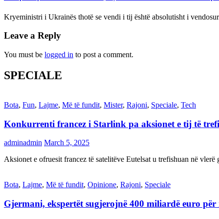
Kryeministri i Ukrainës thotë se vendi i tij është absolutisht i vendo
Leave a Reply
You must be
logged in
to post a comment.
SPECIALE
Bota
,
Fun
,
Lajme
,
Më të fundit
,
Mister
,
Rajoni
,
Speciale
,
Tech
Konkurrenti francez i Starlink pa aksionet e tij të t
adminadmin
March 5, 2025
Aksionet e ofruesit francez të satelitëve Eutelsat u trefishuan në vler
Bota
,
Lajme
,
Më të fundit
,
Opinione
,
Rajoni
,
Speciale
Gjermani, ekspertët sugjerojnë 400 miliardë euro për