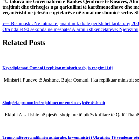
“U takova me Guvernatorin e Bankës Qendrore të Kosovës, Ahmet 
trajtimit dhe tërheqjes nga qarkullimi të kartëmonedhave dhe mon
veçanërisht në jetesën e qytetarëve në zonat me shumicë serbe. S
Post
⟵
Bislimoski: Në faturat e janarit nuk do të përfshihet tarifa prej 2
Ora ndalet 90 sekonda në mesnatë/ Alarmi i shkencëtarëve: Njerëzimi,
navigation
Related Posts
Kryediplomati Osmani i replikon ministrit serb, ja reagimi i tij
Ministri i Punëve të Jashtme, Bujar Osmani, i ka replikuar ministrit
Shqipëria pranon letërnjoftimet me emrin e vjetër të shtetit
“Ekipi i Alsat ishte në pjesën shqiptare të pikës kufitare të Qafë Tha
Trump ndërpreu ndihmën ushtarake, kryeministri i Ukrainës: Të vendosur p