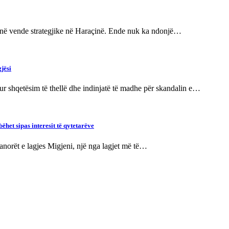
t në vende strategjike në Haraçinë. Ende nuk ka ndonjë…
jësi
 shqetësim të thellë dhe indinjatë të madhe për skandalin e…
het sipas interesit të qytetarëve
anorët e lagjes Migjeni, një nga lagjet më të…