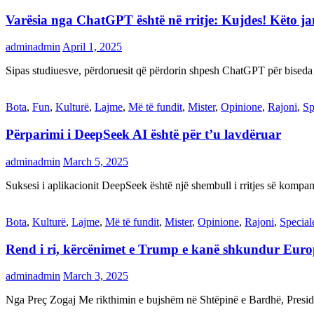
Varësia nga ChatGPT është në rritje: Kujdes! Këto 
adminadmin
April 1, 2025
Sipas studiuesve, përdoruesit që përdorin shpesh ChatGPT për biseda
Bota
,
Fun
,
Kulturë
,
Lajme
,
Më të fundit
,
Mister
,
Opinione
,
Rajoni
,
Sp
Përparimi i DeepSeek AI është për t’u lavdëruar
adminadmin
March 5, 2025
Suksesi i aplikacionit DeepSeek është një shembull i rritjes së kompani
Bota
,
Kulturë
,
Lajme
,
Më të fundit
,
Mister
,
Opinione
,
Rajoni
,
Special
Rend i ri, kërcënimet e Trump e kanë shkundur Eur
adminadmin
March 3, 2025
Nga Preç Zogaj Me rikthimin e bujshëm në Shtëpinë e Bardhë, Presid