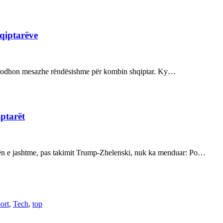
hqiptarëve
ot prodhon mesazhe rëndësishme për kombin shqiptar. Ky…
iptarët
kën e jashtme, pas takimit Trump-Zhelenski, nuk ka menduar: Po…
ort
,
Tech
,
top