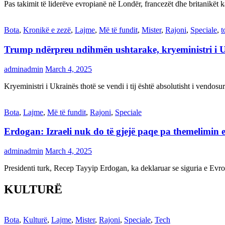
Pas takimit të liderëve evropianë në Londër, francezët dhe britanikët 
Bota
,
Kronikë e zezë
,
Lajme
,
Më të fundit
,
Mister
,
Rajoni
,
Speciale
,
t
Trump ndërpreu ndihmën ushtarake, kryeministri i 
adminadmin
March 4, 2025
Kryeministri i Ukrainës thotë se vendi i tij është absolutisht i vendo
Bota
,
Lajme
,
Më të fundit
,
Rajoni
,
Speciale
Erdogan: Izraeli nuk do të gjejë paqe pa themelimin e 
adminadmin
March 4, 2025
Presidenti turk, Recep Tayyip Erdogan, ka deklaruar se siguria e Ev
KULTURË
Bota
,
Kulturë
,
Lajme
,
Mister
,
Rajoni
,
Speciale
,
Tech