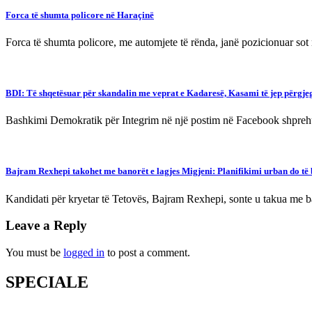
Forca të shumta policore në Haraçinë
Forca të shumta policore, me automjete të rënda, janë pozicionuar so
BDI: Të shqetësuar për skandalin me veprat e Kadaresë, Kasami të jep përgjeg
Bashkimi Demokratik për Integrim në një postim në Facebook shprehur
Bajram Rexhepi takohet me banorët e lagjes Migjeni: Planifikimi urban do të bë
Kandidati për kryetar të Tetovës, Bajram Rexhepi, sonte u takua me b
Leave a Reply
You must be
logged in
to post a comment.
SPECIALE