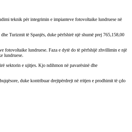
tudimi teknik për integrimin e impianteve fotovoltaike lundruese në
 dhe Turizmit të Spanjës, duke përfshirë një shumë prej 765,158,00
ve fotovoltaike lundruese. Faza e dytë do të përfshijë zhvillimin e një
ike lundruese.
irë sektorin e ujitjes. Kjo ndihmon në pavarësinë dhe
 bujqësore, duke kontribuar drejtpërdrejt në rritjen e prodhimit të çdo