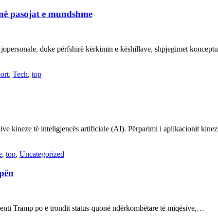
janë pasojat e mundshme
 jopersonale, duke përfshirë kërkimin e këshillave, shpjegimet konce
ort
,
Tech
,
top
ve kineze të inteligjencës artificiale (AI). Përparimi i aplikacionit kin
e
,
top
,
Uncategorized
opën
enti Tramp po e trondit status-quonë ndërkombëtare të miqësive,…