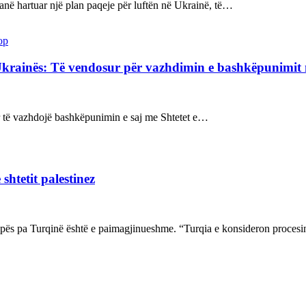
kanë hartuar një plan paqeje për luftën në Ukrainë, të…
op
Ukrainës: Të vendosur për vazhdimin e bashkëpunimi
sur të vazhdojë bashkëpunimin e saj me Shtetet e…
shtetit palestinez
ropës pa Turqinë është e paimagjinueshme. “Turqia e konsideron proce