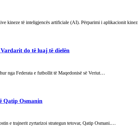
ve kineze të inteligjencës artificiale (AI). Përparimi i aplikacionit kin
rdarit do të luaj të dielën
rdhur nga Federata e futbollit të Maqedonisë së Veriut…
rë Qatip Osmanin
tin e trajnerit zyrtarizoi strategun tetovar, Qatip Osmani.…