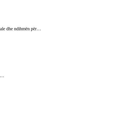
ptuale dhe ndihmën për…
ez…