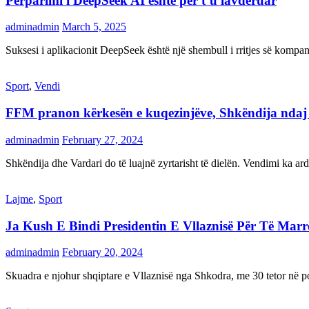
Përparimi i DeepSeek AI është për t’u lavdëruar
adminadmin
March 5, 2025
Suksesi i aplikacionit DeepSeek është një shembull i rritjes së kompani
Sport
,
Vendi
FFM pranon kërkesën e kuqezinjëve, Shkëndija ndaj Va
adminadmin
February 27, 2024
Shkëndija dhe Vardari do të luajnë zyrtarisht të dielën. Vendimi ka a
Lajme
,
Sport
Ja Kush E Bindi Presidentin E Vllaznisë Për Të Mar
adminadmin
February 20, 2024
Skuadra e njohur shqiptare e Vllaznisë nga Shkodra, me 30 tetor në pos