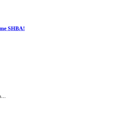
t me SHBA!
sin…