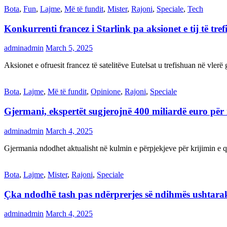
Bota
,
Fun
,
Lajme
,
Më të fundit
,
Mister
,
Rajoni
,
Speciale
,
Tech
Konkurrenti francez i Starlink pa aksionet e tij të t
adminadmin
March 5, 2025
Aksionet e ofruesit francez të satelitëve Eutelsat u trefishuan në vler
Bota
,
Lajme
,
Më të fundit
,
Opinione
,
Rajoni
,
Speciale
Gjermani, ekspertët sugjerojnë 400 miliardë euro për
adminadmin
March 4, 2025
Gjermania ndodhet aktualisht në kulmin e përpjekjeve për krijimi
Bota
,
Lajme
,
Mister
,
Rajoni
,
Speciale
Çka ndodhë tash pas ndërprerjes së ndihmës ushtar
adminadmin
March 4, 2025