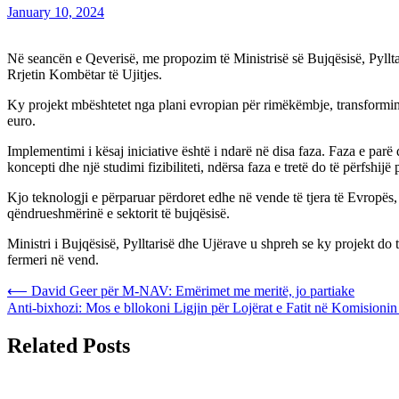
January 10, 2024
Në seancën e Qeverisë, me propozim të Ministrisë së Bujqësisë, Pylltar
Rrjetin Kombëtar të Ujitjes.
Ky projekt mbështetet nga plani evropian për rimëkëmbje, transformim
euro.
Implementimi i kësaj iniciative është i ndarë në disa faza. Faza e parë
koncepti dhe një studimi fizibiliteti, ndërsa faza e tretë do të përfshi
Kjo teknologji e përparuar përdoret edhe në vende të tjera të Evropës,
qëndrueshmërinë e sektorit të bujqësisë.
Ministri i Bujqësisë, Pylltarisë dhe Ujërave u shpreh se ky projekt do t
fermeri në vend.
Post
⟵
David Geer për M-NAV: Emërimet me meritë, jo partiake
Anti-bixhozi: Mos e bllokoni Ligjin për Lojërat e Fatit në Komisioni
navigation
Related Posts