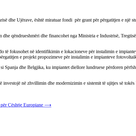
isë dhe Ujërave, është miratuar fondi për grant për përgatitjen e një s
 dhe qëndrueshmëri dhe financohet nga Ministria e Industrisë, Tregtisë
 do të fokusohet në identifikimin e lokacioneve për instalimin e impiante
jë përgatitjen e projekt propozimeve për instalimin e impianteve fotovolta
 si Spanja dhe Belgjika, ku impiantet diellore lundruese përdoren përfsh
ë investojë në zhvillimin dhe modernizimin e sistemit të ujitjes së tokës
n për Çështje Europiane
⟶