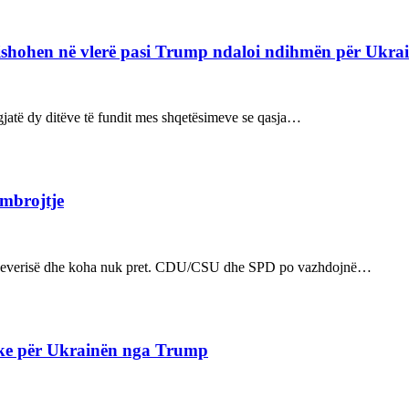
refishohen në vlerë pasi Trump ndaloi ndihmën për Ukra
ë gjatë dy ditëve të fundit mes shqetësimeve se qasja…
 mbrojtje
n e qeverisë dhe koha nuk pret. CDU/CSU dhe SPD po vazhdojnë…
ake për Ukrainën nga Trump