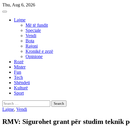
Skip
Thu, Aug 6, 2026
to
content
Lajme
Më të fundit
Speciale
Vendi
Bota
Rajoni
Kronikë e zezë
Opinione
Rozë
Mister
Fun
Tech
Shëndeti
Kulturë
Sport
Search
for:
Lajme
,
Vendi
RMV: Sigurohet grant për studim teknik pë