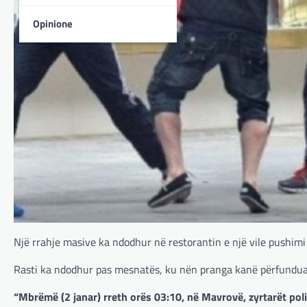
Opinione
Një rrahje masive ka ndodhur në restorantin e një vile pushimi 
Rasti ka ndodhur pas mesnatës, ku nën pranga kanë përfunduar
“Mbrëmë (2 janar) rreth orës 03:10, në Mavrovë, zyrtarët pol