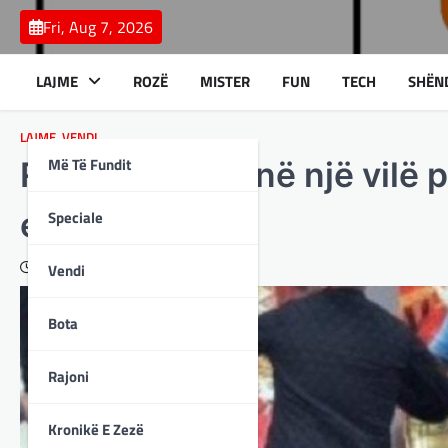
Skip
Fri, Aug 7, 2026
to
content
LAJME
ROZË
MISTER
FUN
TECH
SHËN
LAJME
,
VENDI
Më Të Fundit
Rrahje masive në një vilë
edhe policët!
Speciale
January 2, 2024
Vendi
Bota
Rajoni
Kronikë E Zezë