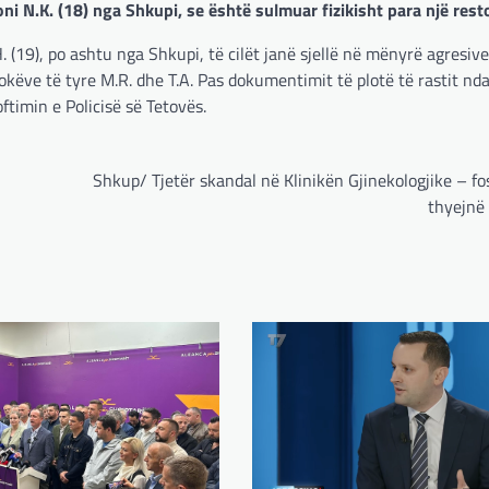
ni N.K. (18) nga Shkupi, se është sulmuar fizikisht para një resto
 (19), po ashtu nga Shkupi, të cilët janë sjellë në mënyrë agresive
okëve të tyre M.R. dhe T.A. Pas dokumentimit të plotë të rastit nda
timin e Policisë së Tetovës.
Shkup/ Tjetër skandal në Klinikën Gjinekologjike – fo
thyejnë