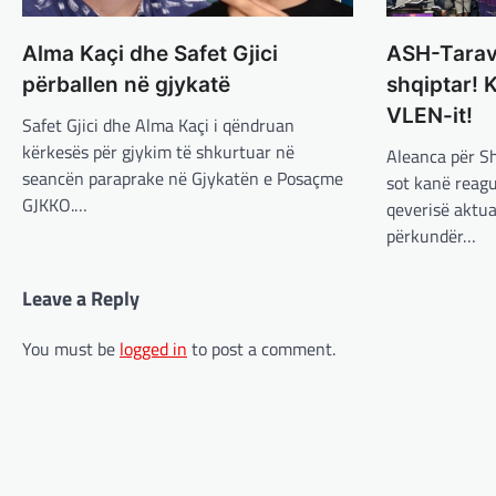
Alma Kaçi dhe Safet Gjici
ASH-Tarava
përballen në gjykatë
shqiptar! 
VLEN-it!
Safet Gjici dhe Alma Kaçi i qëndruan
kërkesës për gjykim të shkurtuar në
Aleanca për Sh
seancën paraprake në Gjykatën e Posaçme
sot kanë reagu
GJKKO.…
qeverisë aktua
përkundër…
Leave a Reply
You must be
logged in
to post a comment.