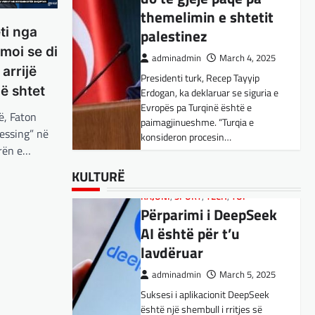
Kujdes! Këto janë
themelimin e shtetit
pasojat e mundshme
ti nga
palestinez
adminadmin
April 1, 2025
moi se di
adminadmin
March 4, 2025
Sipas studiuesve, përdoruesit që
 arrijë
Presidenti turk, Recep Tayyip
përdorin shpesh ChatGPT për
në shtet
Erdogan, ka deklaruar se siguria e
biseda jopersonale, duke
Evropës pa Turqinë është e
përfshirë kërkimin e këshillave,
SPORT
,
VENDI
ë, Faton
paimagjinueshme. “Turqia e
shpjegimet konceptuale dhe
FFM pranon
ressing” në
konsideron procesin…
ndihmën për…
kërkesën e
urën e…
kuqezinjëve,
BOTA
BOTA
,
,
FUN
FUN
,
,
LAJME
KULTURË
,
MË TË FUNDIT
,
LAJME
,
,
KULTURË
MISTER
MË TË FUNDIT
,
RAJONI
,
MISTER
,
SPECIALE
,
OPINIONE
,
TECH
,
Shkëndija ndaj
Konkurrenti francez i
RAJONI
,
SPORT
,
TECH
,
TOP
Vardarit do të luaj të
Përparimi i DeepSeek
Starlink pa aksionet e
dielën
AI është për t’u
tij të trefishohen në
lavdëruar
adminadmin
February 27,
vlerë pasi Trump
2024
ndaloi ndihmën për
adminadmin
March 5, 2025
Shkëndija dhe Vardari do të luajnë
Ukrainën
Suksesi i aplikacionit DeepSeek
zyrtarisht të dielën. Vendimi ka
është një shembull i rritjes së
ardhur nga Federata e futbollit të