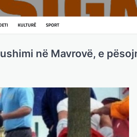
DETI
KULTURË
SPORT
 pushimi në Mavrovë, e pësoj