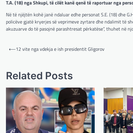
T.A. (18) nga Shkupi, të cilët kanë qenë të raportuar nga perso
Në të njëjtën kohë janë ndaluar edhe personat S.E. (18) dhe G.H.
policëve gjatë kryerjes së veprimeve zyrtare dhe ndalimit të sh
akuzuarve do të pasojnë parashtresat përkatëse”, thuhet në njof
Post
⟵
12 vite nga vdekja e ish presidentit Gligorov
navigation
Related Posts