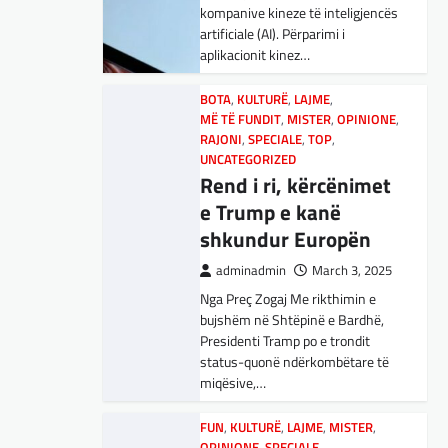
adminadmin
March 5, 2025
kompanive kineze të inteligjencës
Maqedonisë së Veriut…
Aksionet e ofruesit francez të
artificiale (AI). Përparimi i
satelitëve Eutelsat u trefishuan
aplikacionit kinez…
LAJME
,
SPORT
në vlerë gjatë dy ditëve të fundit
Ja Kush E Bindi
mes shqetësimeve se qasja…
BOTA
,
KULTURË
,
LAJME
,
Presidentin E
MË TË FUNDIT
,
MISTER
,
OPINIONE
,
Vllaznisë Për Të
BOTA
RAJONI
,
LAJME
,
SPECIALE
,
MË TË FUNDIT
,
TOP
,
,
OPINIONE
UNCATEGORIZED
Marrë Qatip Osmanin
,
RAJONI
,
SPECIALE
Gjermani, ekspertët
Rend i ri, kërcënimet
adminadmin
February 20,
sugjerojnë 400
e Trump e kanë
2024
miliardë euro për
shkundur Europën
Skuadra e njohur shqiptare e
mbrojtje
Vllaznisë nga Shkodra, me 30
adminadmin
March 3, 2025
tetor në postin e trajnerit
Nga Preç Zogaj Me rikthimin e
adminadmin
March 4, 2025
zyrtarizoi strategun tetovar, Qatip
bujshëm në Shtëpinë e Bardhë,
Gjermania ndodhet aktualisht në
Osmani.…
Presidenti Tramp po e trondit
kulmin e përpjekjeve për krijimin e
status-quonë ndërkombëtare të
qeverisë dhe koha nuk pret.
SPORT
miqësive,…
CDU/CSU dhe SPD po
Goli i Leipzigut ishte i
vazhdojnë…
rregullt!
FUN
,
KULTURË
,
LAJME
,
MISTER
,
OPINIONE
,
SPECIALE