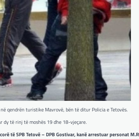
në qendrën turistike Mavrovë, bën të ditur Policia e Tetovës.
 dy të rinj të moshës 19 dhe 18-vjeçare.
icorë të SPB Tetovë – DPB Gostivar, kanë arrestuar personat M.R