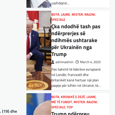
vazhdojnë…
Nga Preç Zogaj Me rikthimin e
bujshëm në Shtëpinë e Bardhë,
BOTA
,
LAJME
,
MISTER
,
RAJONI
,
Presidenti Tramp po e trondit
SPECIALE
status-quonë ndërkombëtare të
Çka ndodhë tash pas
miqësive,…
ndërprerjes së
ndihmës ushtarake
FUN
,
KULTURË
,
LAJME
,
MISTER
,
OPINIONE
,
SPECIALE
për Ukrainën nga
Kuvendi i Lezhës dhe
Trump
konteksti aktual
adminadmin
March 4, 2025
gjeopolitik i
Pas takimit të liderëve evropianë
shqiptarëve
në Londër, francezët dhe
adminadmin
March 3, 2025
britanikët kanë hartuar një plan
paqeje për luftën në Ukrainë, të…
Kuvendi i Lezhës i vitit 1444
është një ngjarje historike që
edhe sot prodhon mesazhe
BOTA
,
KRONIKË E ZEZË
,
LAJME
,
MË TË FUNDIT
rëndësishme për kombin
,
MISTER
,
RAJONI
,
SPECIALE
,
TOP
shqiptar. Ky…
. (19) dhe
Trump ndërpreu