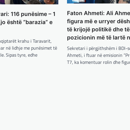
Faton Ahmeti: Ali Ahme
ri: 116 punësime – 1
figura më e urryer dësh
Kjo është “barazia” e
të krijojë politikë dhe të
pozicionin më të lartë 
qiptarët krahu i Taravarit,
ar në lidhje me punësimet të
Sekretari i përgjithshëm i BDI-s
le. Sipas tyre, edhe
Ahmeti, i ftuar në emisionin ”P
T7, ka komentuar rolin dhe fig