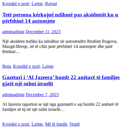
Kronikë e zezë
,
Lajme
,
Rajoni
Tetë persona kërkojnë ndihmë pas aksidentit ku u
përfshinë 14 automjete
adminadmin
December 11, 2023
Një aksident trafiku ka ndodhur në autostradën Ibrahim Rugova,
Mazgit-Bresje, në të cilin janë përfshirë 14 automjete dhe janë
lënduar…
Bota
,
Kronikë e zezë
,
Lajme
Gazetari i ‘Al Jazeera’ humb 22 anëtarë të familjes
gjatë një sulmi izraelit
adminadmin
December 7, 2023
Al Jazeera raporton se një nga gazetarët e saj humbi 22 anëtarë të
familjes së tij në një sulm izraelit…
Kronikë e zezë
,
Lajme
,
Më të fundit
,
Vendi