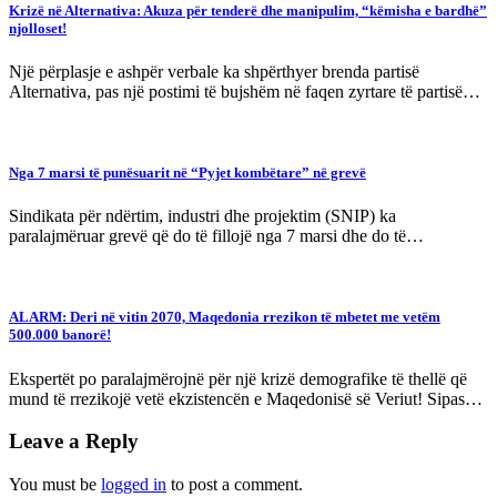
Krizë në Alternativa: Akuza për tenderë dhe manipulim, “këmisha e bardhë”
njolloset!
Një përplasje e ashpër verbale ka shpërthyer brenda partisë
Alternativa, pas një postimi të bujshëm në faqen zyrtare të partisë…
Nga 7 marsi të punësuarit në “Pyjet kombëtare” në grevë
Sindikata për ndërtim, industri dhe projektim (SNIP) ka
paralajmëruar grevë që do të fillojë nga 7 marsi dhe do të…
ALARM: Deri në vitin 2070, Maqedonia rrezikon të mbetet me vetëm
500.000 banorë!
Ekspertët po paralajmërojnë për një krizë demografike të thellë që
mund të rrezikojë vetë ekzistencën e Maqedonisë së Veriut! Sipas…
Leave a Reply
You must be
logged in
to post a comment.