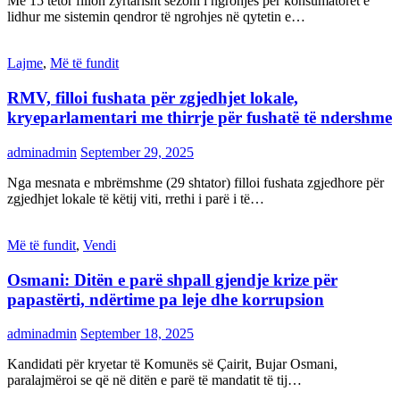
Më 15 tetor fillon zyrtarisht sezoni i ngrohjes për konsumatorët e
lidhur me sistemin qendror të ngrohjes në qytetin e…
Lajme
,
Më të fundit
RMV, filloi fushata për zgjedhjet lokale,
kryeparlamentari me thirrje për fushatë të ndershme
adminadmin
September 29, 2025
Nga mesnata e mbrëmshme (29 shtator) filloi fushata zgjedhore për
zgjedhjet lokale të këtij viti, rrethi i parë i të…
Më të fundit
,
Vendi
Osmani: Ditën e parë shpall gjendje krize për
papastërti, ndërtime pa leje dhe korrupsion
adminadmin
September 18, 2025
Kandidati për kryetar të Komunës së Çairit, Bujar Osmani,
paralajmëroi se që në ditën e parë të mandatit të tij…