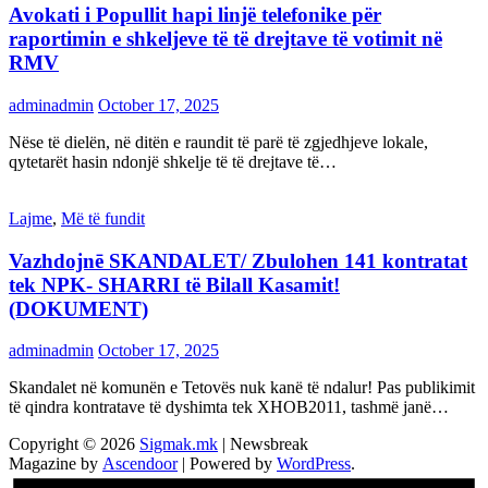
Avokati i Popullit hapi linjë telefonike për
raportimin e shkeljeve të të drejtave të votimit në
RMV
adminadmin
October 17, 2025
Nëse të dielën, në ditën e raundit të parë të zgjedhjeve lokale,
qytetarët hasin ndonjë shkelje të të drejtave të…
Lajme
,
Më të fundit
Vazhdojnē SKANDALET/ Zbulohen 141 kontratat
tek NPK- SHARRI të Bilall Kasamit!
(DOKUMENT)
adminadmin
October 17, 2025
Skandalet në komunën e Tetovës nuk kanë të ndalur! Pas publikimit
të qindra kontratave të dyshimta tek XHOB2011, tashmë janë…
Copyright © 2026
Sigmak.mk
| Newsbreak
Magazine by
Ascendoor
| Powered by
WordPress
.