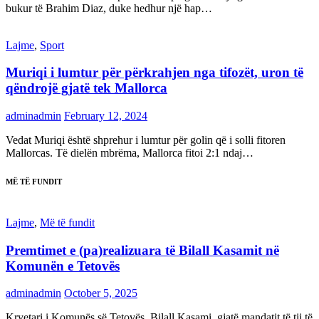
bukur të Brahim Diaz, duke hedhur një hap…
Lajme
,
Sport
Muriqi i lumtur për përkrahjen nga tifozët, uron të
qëndrojë gjatë tek Mallorca
adminadmin
February 12, 2024
Vedat Muriqi është shprehur i lumtur për golin që i solli fitoren
Mallorcas. Të dielën mbrëma, Mallorca fitoi 2:1 ndaj…
MË TË FUNDIT
Lajme
,
Më të fundit
Premtimet e (pa)realizuara të Bilall Kasamit në
Komunën e Tetovës
adminadmin
October 5, 2025
Kryetari i Komunës së Tetovës, Bilall Kasami, gjatë mandatit të tij të