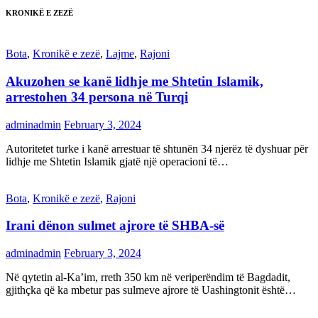
KRONIKË E ZEZË
Bota
,
Kronikë e zezë
,
Lajme
,
Rajoni
Akuzohen se kanë lidhje me Shtetin Islamik,
arrestohen 34 persona në Turqi
adminadmin
February 3, 2024
Autoritetet turke i kanë arrestuar të shtunën 34 njerëz të dyshuar për
lidhje me Shtetin Islamik gjatë një operacioni të…
Bota
,
Kronikë e zezë
,
Rajoni
Irani dënon sulmet ajrore të SHBA-së
adminadmin
February 3, 2024
Në qytetin al-Ka’im, rreth 350 km në veriperëndim të Bagdadit,
gjithçka që ka mbetur pas sulmeve ajrore të Uashingtonit është…