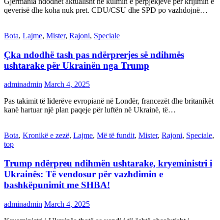
Gjermania ndodhet aktualisht në kulmin e përpjekjeve për krijimin e
qeverisë dhe koha nuk pret. CDU/CSU dhe SPD po vazhdojnë…
Bota
,
Lajme
,
Mister
,
Rajoni
,
Speciale
Çka ndodhë tash pas ndërprerjes së ndihmës
ushtarake për Ukrainën nga Trump
adminadmin
March 4, 2025
Pas takimit të liderëve evropianë në Londër, francezët dhe britanikët
kanë hartuar një plan paqeje për luftën në Ukrainë, të…
Bota
,
Kronikë e zezë
,
Lajme
,
Më të fundit
,
Mister
,
Rajoni
,
Speciale
,
top
Trump ndërpreu ndihmën ushtarake, kryeministri i
Ukrainës: Të vendosur për vazhdimin e
bashkëpunimit me SHBA!
adminadmin
March 4, 2025