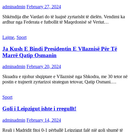
adminadmin
February 27, 2024
Shkëndija dhe Vardari do të luajnë zyrtarisht të dielën. Vendimi ka
ardhur nga Federata e futbollit të Maqedonisë së Veriut…
Lajme
,
Sport
Ja Kush E Bindi Presidentin E Vllaznisë Për Të
Marrë Qatip Osmanin
adminadmin
February 20, 2024
Skuadra e njohur shqiptare e Vllaznisë nga Shkodra, me 30 tetor në
postin e trajnerit zyrtarizoi strategun tetovar, Qatip Osmani.…
Sport
Goli i Leipzigut ishte i rregullt!
adminadmin
February 14, 2024
Reali i Madridit fitoi 0-1 përballë Leipzigut falë një goli shumë të