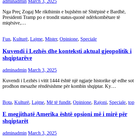
adminadmin
March 3, 2025
Nga Preç Zogaj Me rikthimin e bujshëm në Shtëpinë e Bardhë,
Presidenti Tramp po e trondit status-quonë ndërkombëtare të
miqësive,…
Fun
,
Kulturë
,
Lajme
,
Mister
,
Opinione
,
Speciale
Kuvendi i Lezhës dhe konteksti aktual gjeopolitik i
shqiptarëve
adminadmin
March 3, 2025
Kuvendi i Lezhës i vitit 1444 është një ngjarje historike që edhe sot
prodhon mesazhe rëndësishme për kombin shqiptar. Ky…
Bota
,
Kulturë
,
Lajme
,
Më të fundit
,
Opinione
,
Rajoni
,
Speciale
,
top
E megjithatë Amerika është opsioni më i mirë për
shqiptarët
adminadmin
March 3, 2025