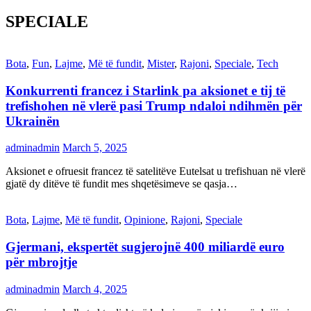
SPECIALE
Bota
,
Fun
,
Lajme
,
Më të fundit
,
Mister
,
Rajoni
,
Speciale
,
Tech
Konkurrenti francez i Starlink pa aksionet e tij të
trefishohen në vlerë pasi Trump ndaloi ndihmën për
Ukrainën
adminadmin
March 5, 2025
Aksionet e ofruesit francez të satelitëve Eutelsat u trefishuan në vlerë
gjatë dy ditëve të fundit mes shqetësimeve se qasja…
Bota
,
Lajme
,
Më të fundit
,
Opinione
,
Rajoni
,
Speciale
Gjermani, ekspertët sugjerojnë 400 miliardë euro
për mbrojtje
adminadmin
March 4, 2025