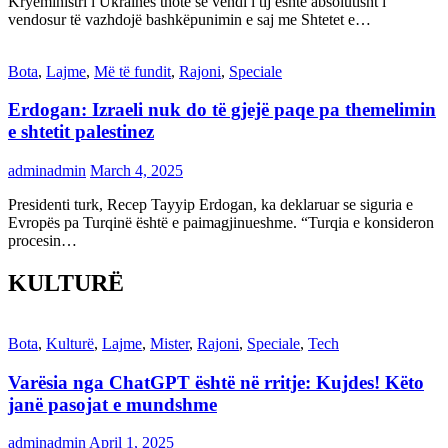
Kryeministri i Ukrainës thotë se vendi i tij është absolutisht i
vendosur të vazhdojë bashkëpunimin e saj me Shtetet e…
Bota
,
Lajme
,
Më të fundit
,
Rajoni
,
Speciale
Erdogan: Izraeli nuk do të gjejë paqe pa themelimin
e shtetit palestinez
adminadmin
March 4, 2025
Presidenti turk, Recep Tayyip Erdogan, ka deklaruar se siguria e
Evropës pa Turqinë është e paimagjinueshme. “Turqia e konsideron
procesin…
KULTURË
Bota
,
Kulturë
,
Lajme
,
Mister
,
Rajoni
,
Speciale
,
Tech
Varësia nga ChatGPT është në rritje: Kujdes! Këto
janë pasojat e mundshme
adminadmin
April 1, 2025