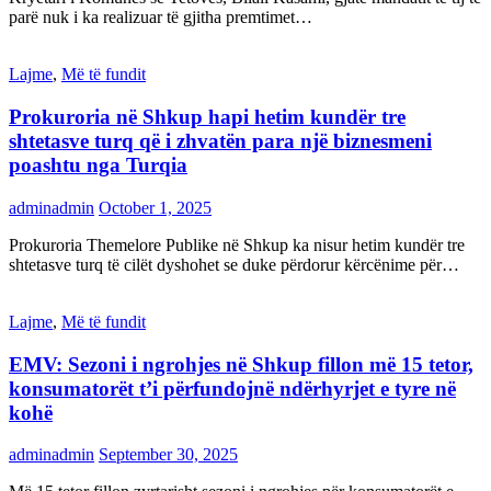
parë nuk i ka realizuar të gjitha premtimet…
Lajme
,
Më të fundit
Prokuroria në Shkup hapi hetim kundër tre
shtetasve turq që i zhvatën para një biznesmeni
poashtu nga Turqia
adminadmin
October 1, 2025
Prokuroria Themelore Publike në Shkup ka nisur hetim kundër tre
shtetasve turq të cilët dyshohet se duke përdorur kërcënime për…
Lajme
,
Më të fundit
EMV: Sezoni i ngrohjes në Shkup fillon më 15 tetor,
konsumatorët t’i përfundojnë ndërhyrjet e tyre në
kohë
adminadmin
September 30, 2025