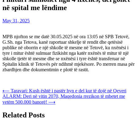
në spital me lëndime
May 31, 2025
MPB njofton se me datë 30.05.2025 në ora 13:05 në SPB Tetovë,
G.Sh. nga Tetova, kanë raportuar shkelje të rendit dhe qetësisë
publike në oborrin e një shkolle të mesme në Tetovë, ku nxënësi i
tyre i mitur është sulmuar fizikisht nga katër nxënës të mitur të një
shkolle tjetër të mesme dhe se nxënësi i tyre është transferuar në
Spitalin klinik të Tetovës për ndihmë mjekësore. Po merren masa për
zbardhjen dhe dokumentimin e plotë të rastit.
Post
⟵
Taravari: Kush është i pastër hyn e del kur të dojë në Qeveri
ALARM: Deri në vitin 2070, Maqedonia rrezikon të mbetet me
navigation
vetëm 500.000 banorë!
⟶
Related Posts