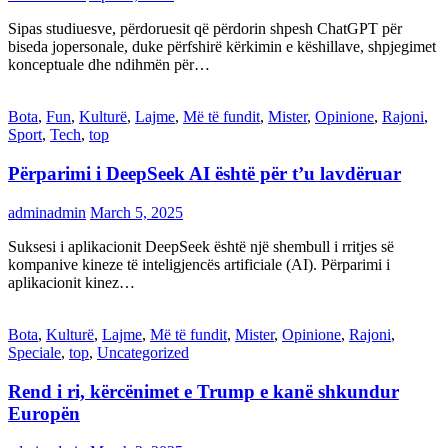
Sipas studiuesve, përdoruesit që përdorin shpesh ChatGPT për
biseda jopersonale, duke përfshirë kërkimin e këshillave, shpjegimet
konceptuale dhe ndihmën për…
Bota
,
Fun
,
Kulturë
,
Lajme
,
Më të fundit
,
Mister
,
Opinione
,
Rajoni
,
Sport
,
Tech
,
top
Përparimi i DeepSeek AI është për t’u lavdëruar
adminadmin
March 5, 2025
Suksesi i aplikacionit DeepSeek është një shembull i rritjes së
kompanive kineze të inteligjencës artificiale (AI). Përparimi i
aplikacionit kinez…
Bota
,
Kulturë
,
Lajme
,
Më të fundit
,
Mister
,
Opinione
,
Rajoni
,
Speciale
,
top
,
Uncategorized
Rend i ri, kërcënimet e Trump e kanë shkundur
Europën