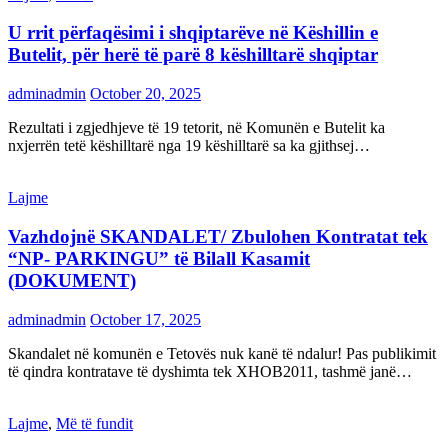
U rrit përfaqësimi i shqiptarëve në Këshillin e
Butelit, për herë të parë 8 këshilltarë shqiptar
adminadmin
October 20, 2025
Rezultati i zgjedhjeve të 19 tetorit, në Komunën e Butelit ka
nxjerrën tetë këshilltarë nga 19 këshilltarë sa ka gjithsej…
Lajme
Vazhdojnë SKANDALET/ Zbulohen Kontratat tek
“NP- PARKINGU” të Bilall Kasamit
(DOKUMENT)
adminadmin
October 17, 2025
Skandalet në komunën e Tetovës nuk kanë të ndalur! Pas publikimit
të qindra kontratave të dyshimta tek XHOB2011, tashmë janë…
Lajme
,
Më të fundit