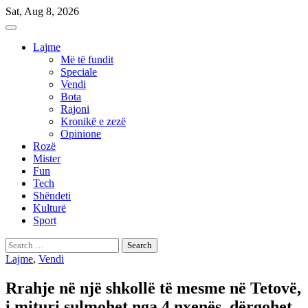
Skip
Sat, Aug 8, 2026
to
content
Lajme
Më të fundit
Speciale
Vendi
Bota
Rajoni
Kronikë e zezë
Opinione
Rozë
Mister
Fun
Tech
Shëndeti
Kulturë
Sport
Search
for:
Lajme
,
Vendi
Rrahje në një shkollë të mesme në Tetovë,
i mituri sulmohet nga 4 nxenës, dërgohet