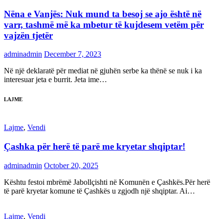
Nëna e Vanjës: Nuk mund ta besoj se ajo është në
varr, tashmë më ka mbetur të kujdesem vetëm për
vajzën tjetër
adminadmin
December 7, 2023
Në një deklaratë për mediat në gjuhën serbe ka thënë se nuk i ka
interesuar jeta e burrit. Jeta ime…
LAJME
Lajme
,
Vendi
Çashka për herë të parë me kryetar shqiptar!
adminadmin
October 20, 2025
Kështu festoi mbrëmë Jabollçishti në Komunën e Çashkës.Për herë
të parë kryetar komune të Çashkës u zgjodh një shqiptar. Ai…
Lajme
,
Vendi