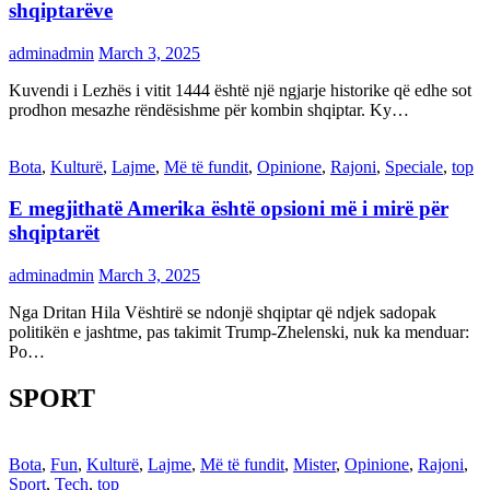
shqiptarëve
adminadmin
March 3, 2025
Kuvendi i Lezhës i vitit 1444 është një ngjarje historike që edhe sot
prodhon mesazhe rëndësishme për kombin shqiptar. Ky…
Bota
,
Kulturë
,
Lajme
,
Më të fundit
,
Opinione
,
Rajoni
,
Speciale
,
top
E megjithatë Amerika është opsioni më i mirë për
shqiptarët
adminadmin
March 3, 2025
Nga Dritan Hila Vështirë se ndonjë shqiptar që ndjek sadopak
politikën e jashtme, pas takimit Trump-Zhelenski, nuk ka menduar:
Po…
SPORT
Bota
,
Fun
,
Kulturë
,
Lajme
,
Më të fundit
,
Mister
,
Opinione
,
Rajoni
,
Sport
,
Tech
,
top