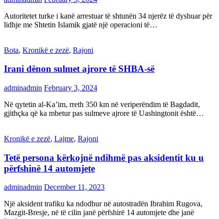
Autoritetet turke i kanë arrestuar të shtunën 34 njerëz të dyshuar për
lidhje me Shtetin Islamik gjatë një operacioni të…
Bota
,
Kronikë e zezë
,
Rajoni
Irani dënon sulmet ajrore të SHBA-së
adminadmin
February 3, 2024
Në qytetin al-Ka’im, rreth 350 km në veriperëndim të Bagdadit,
gjithçka që ka mbetur pas sulmeve ajrore të Uashingtonit është…
Kronikë e zezë
,
Lajme
,
Rajoni
Tetë persona kërkojnë ndihmë pas aksidentit ku u
përfshinë 14 automjete
adminadmin
December 11, 2023
Një aksident trafiku ka ndodhur në autostradën Ibrahim Rugova,
Mazgit-Bresje, në të cilin janë përfshirë 14 automjete dhe janë