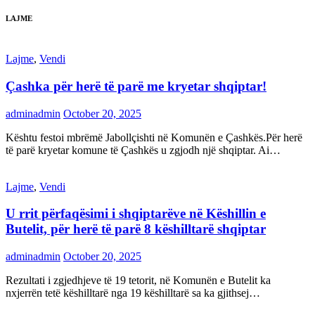
LAJME
Lajme
,
Vendi
Çashka për herë të parë me kryetar shqiptar!
adminadmin
October 20, 2025
Kështu festoi mbrëmë Jabollçishti në Komunën e Çashkës.Për herë
të parë kryetar komune të Çashkës u zgjodh një shqiptar. Ai…
Lajme
,
Vendi
U rrit përfaqësimi i shqiptarëve në Këshillin e
Butelit, për herë të parë 8 këshilltarë shqiptar
adminadmin
October 20, 2025
Rezultati i zgjedhjeve të 19 tetorit, në Komunën e Butelit ka
nxjerrën tetë këshilltarë nga 19 këshilltarë sa ka gjithsej…