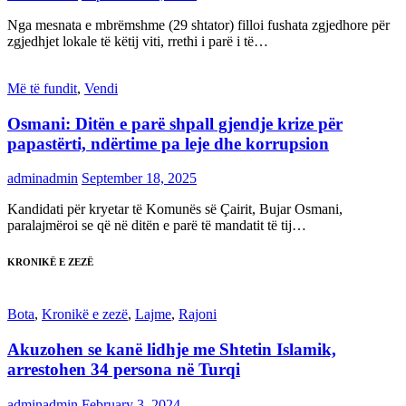
Nga mesnata e mbrëmshme (29 shtator) filloi fushata zgjedhore për
zgjedhjet lokale të këtij viti, rrethi i parë i të…
Më të fundit
,
Vendi
Osmani: Ditën e parë shpall gjendje krize për
papastërti, ndërtime pa leje dhe korrupsion
adminadmin
September 18, 2025
Kandidati për kryetar të Komunës së Çairit, Bujar Osmani,
paralajmëroi se që në ditën e parë të mandatit të tij…
KRONIKË E ZEZË
Bota
,
Kronikë e zezë
,
Lajme
,
Rajoni
Akuzohen se kanë lidhje me Shtetin Islamik,
arrestohen 34 persona në Turqi
adminadmin
February 3, 2024