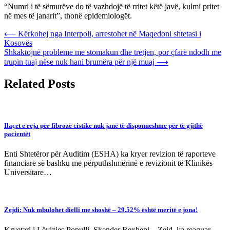
“Numri i të sëmurëve do të vazhdojë të rritet këtë javë, kulmi pritet
në mes të janarit”, thonë epidemiologët.
Post
⟵
Kërkohej nga Interpoli, arrestohet në Maqedoni shtetasi i
Kosovës
navigation
Shkaktojnë probleme me stomakun dhe tretjen, por çfarë ndodh me
trupin tuaj nëse nuk hani brumëra për një muaj
⟶
Related Posts
Ilaçet e reja për fibrozë cistike nuk janë të disponueshme për të gjithë
pacientët
Enti Shtetëror për Auditim (ESHA) ka kryer revizion të raporteve
financiare së bashku me përputhshmërinë e revizionit të Klinikës
Universitare…
Zejdi: Nuk mbulohet dielli me shoshë – 29.52% është meritë e jona!
Kryetari i Lëvizjes Populli, Skender Rexhepi – Zejd, ka reaguar