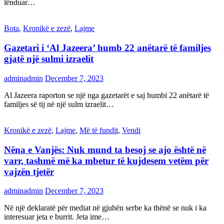
lënduar…
Bota
,
Kronikë e zezë
,
Lajme
Gazetari i ‘Al Jazeera’ humb 22 anëtarë të familjes
gjatë një sulmi izraelit
adminadmin
December 7, 2023
Al Jazeera raporton se një nga gazetarët e saj humbi 22 anëtarë të
familjes së tij në një sulm izraelit…
Kronikë e zezë
,
Lajme
,
Më të fundit
,
Vendi
Nëna e Vanjës: Nuk mund ta besoj se ajo është në
varr, tashmë më ka mbetur të kujdesem vetëm për
vajzën tjetër
adminadmin
December 7, 2023
Në një deklaratë për mediat në gjuhën serbe ka thënë se nuk i ka
interesuar jeta e burrit. Jeta ime…