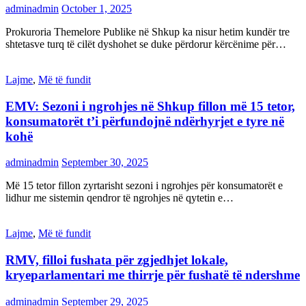
adminadmin
October 1, 2025
Prokuroria Themelore Publike në Shkup ka nisur hetim kundër tre
shtetasve turq të cilët dyshohet se duke përdorur kërcënime për…
Lajme
,
Më të fundit
EMV: Sezoni i ngrohjes në Shkup fillon më 15 tetor,
konsumatorët t’i përfundojnë ndërhyrjet e tyre në
kohë
adminadmin
September 30, 2025
Më 15 tetor fillon zyrtarisht sezoni i ngrohjes për konsumatorët e
lidhur me sistemin qendror të ngrohjes në qytetin e…
Lajme
,
Më të fundit
RMV, filloi fushata për zgjedhjet lokale,
kryeparlamentari me thirrje për fushatë të ndershme
adminadmin
September 29, 2025