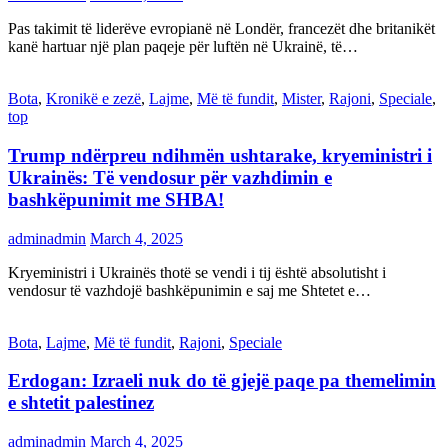
Pas takimit të liderëve evropianë në Londër, francezët dhe britanikët
kanë hartuar një plan paqeje për luftën në Ukrainë, të…
Bota
,
Kronikë e zezë
,
Lajme
,
Më të fundit
,
Mister
,
Rajoni
,
Speciale
,
top
Trump ndërpreu ndihmën ushtarake, kryeministri i
Ukrainës: Të vendosur për vazhdimin e
bashkëpunimit me SHBA!
adminadmin
March 4, 2025
Kryeministri i Ukrainës thotë se vendi i tij është absolutisht i
vendosur të vazhdojë bashkëpunimin e saj me Shtetet e…
Bota
,
Lajme
,
Më të fundit
,
Rajoni
,
Speciale
Erdogan: Izraeli nuk do të gjejë paqe pa themelimin
e shtetit palestinez
adminadmin
March 4, 2025