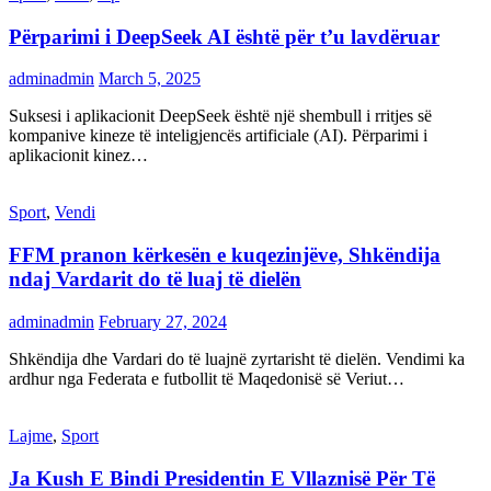
Përparimi i DeepSeek AI është për t’u lavdëruar
adminadmin
March 5, 2025
Suksesi i aplikacionit DeepSeek është një shembull i rritjes së
kompanive kineze të inteligjencës artificiale (AI). Përparimi i
aplikacionit kinez…
Sport
,
Vendi
FFM pranon kërkesën e kuqezinjëve, Shkëndija
ndaj Vardarit do të luaj të dielën
adminadmin
February 27, 2024
Shkëndija dhe Vardari do të luajnë zyrtarisht të dielën. Vendimi ka
ardhur nga Federata e futbollit të Maqedonisë së Veriut…
Lajme
,
Sport
Ja Kush E Bindi Presidentin E Vllaznisë Për Të