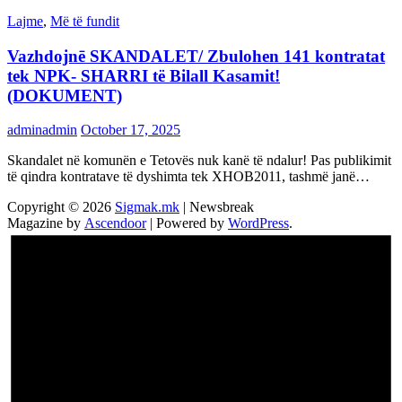
Lajme
,
Më të fundit
Vazhdojnē SKANDALET/ Zbulohen 141 kontratat
tek NPK- SHARRI të Bilall Kasamit!
(DOKUMENT)
adminadmin
October 17, 2025
Skandalet në komunën e Tetovës nuk kanë të ndalur! Pas publikimit
të qindra kontratave të dyshimta tek XHOB2011, tashmë janë…
Copyright © 2026
Sigmak.mk
| Newsbreak
Magazine by
Ascendoor
| Powered by
WordPress
.