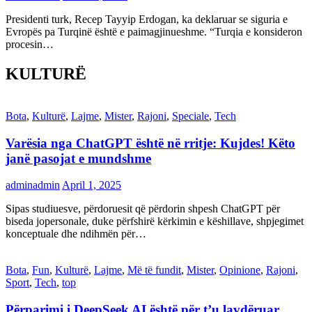
Presidenti turk, Recep Tayyip Erdogan, ka deklaruar se siguria e
Evropës pa Turqinë është e paimagjinueshme. “Turqia e konsideron
procesin…
KULTURË
Bota
,
Kulturë
,
Lajme
,
Mister
,
Rajoni
,
Speciale
,
Tech
Varësia nga ChatGPT është në rritje: Kujdes! Këto
janë pasojat e mundshme
adminadmin
April 1, 2025
Sipas studiuesve, përdoruesit që përdorin shpesh ChatGPT për
biseda jopersonale, duke përfshirë kërkimin e këshillave, shpjegimet
konceptuale dhe ndihmën për…
Bota
,
Fun
,
Kulturë
,
Lajme
,
Më të fundit
,
Mister
,
Opinione
,
Rajoni
,
Sport
,
Tech
,
top
Përparimi i DeepSeek AI është për t’u lavdëruar