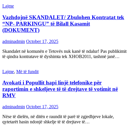
Lajme
Vazhdojnë SKANDALET/ Zbulohen Kontratat tek
“NP- PARKINGU” të Bilall Kasamit
(DOKUMENT)
adminadmin
October 17, 2025
Skandalet në komunën e Tetovës nuk kanë të ndalur! Pas publikimit
të qindra kontratave të dyshimta tek XHOB2011, tashmë janë…
Lajme
,
Më të fundit
Avokati i Popullit hapi linjë telefonike për
raportimin e shkeljeve të të drejtave të votimit në
RMV
adminadmin
October 17, 2025
Nëse të dielën, në ditën e raundit të parë të zgjedhjeve lokale,
qytetarët hasin ndonjë shkelje të të drejtave të…