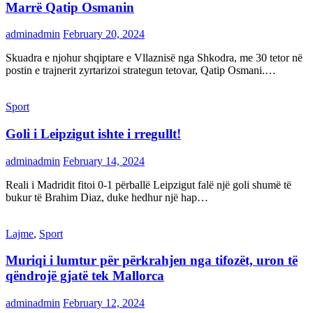
Marrë Qatip Osmanin
adminadmin
February 20, 2024
Skuadra e njohur shqiptare e Vllaznisë nga Shkodra, me 30 tetor në
postin e trajnerit zyrtarizoi strategun tetovar, Qatip Osmani.…
Sport
Goli i Leipzigut ishte i rregullt!
adminadmin
February 14, 2024
Reali i Madridit fitoi 0-1 përballë Leipzigut falë një goli shumë të
bukur të Brahim Diaz, duke hedhur një hap…
Lajme
,
Sport
Muriqi i lumtur për përkrahjen nga tifozët, uron të
qëndrojë gjatë tek Mallorca
adminadmin
February 12, 2024