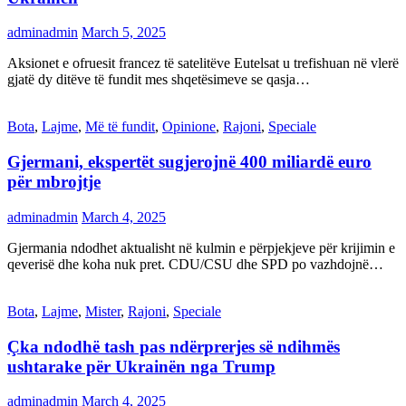
adminadmin
March 5, 2025
Aksionet e ofruesit francez të satelitëve Eutelsat u trefishuan në vlerë
gjatë dy ditëve të fundit mes shqetësimeve se qasja…
Bota
,
Lajme
,
Më të fundit
,
Opinione
,
Rajoni
,
Speciale
Gjermani, ekspertët sugjerojnë 400 miliardë euro
për mbrojtje
adminadmin
March 4, 2025
Gjermania ndodhet aktualisht në kulmin e përpjekjeve për krijimin e
qeverisë dhe koha nuk pret. CDU/CSU dhe SPD po vazhdojnë…
Bota
,
Lajme
,
Mister
,
Rajoni
,
Speciale
Çka ndodhë tash pas ndërprerjes së ndihmës
ushtarake për Ukrainën nga Trump
adminadmin
March 4, 2025