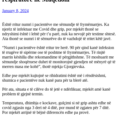
January 8, 2024
Është rritur numri i pacientëve me sëmundje të frymëmarrjes. Ka
njerëz të infektuar me Covid dhe grip, por mjekët thonë se
ndryshimi është i lehtë për t’u parë, nuk ka nevojë për testime shtesë.
Ata thonë se numri i të sëmurëve do të vazhdojë të rritet këtë javë.
“Numri i pacientëve është rritur tre herë. 90 për qind kanë infeksion
të rrugëve të sipërme ose të poshtme të frymëmarrjes. Të rinjtë
marrin këshilla dhe rekomandime të përgjithshme. Të moshuarit me
sëmundje shoqëruese duhet të monitorojnë gjendjen në mënyrë që të
merren masa me kohë”, thotë mjekja Gjorgievska.
Edhe pse mjekët kujtojnë se rihidratimi është më i rëndësishmi,
shumica e pacientëve nuk kanë para për ta blerë atë.
Për ata, situata e të cilëve do të jetë e ndërlikuar, mjekët amë kanë
problem të gjejnë termin.
Temperatura, dhimbja e kockave, gulçimi si në grip ashtu edhe në
covid zgjasin nga 3 deri në 4 ditë, por mund të zgjaten për 7 ditë.
Por mjekët arrijnë të bëjnë diferencën edhe pa provë.