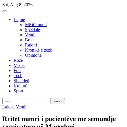
Skip
Sat, Aug 8, 2026
to
content
Lajme
Më të fundit
Speciale
Vendi
Bota
Rajoni
Kronikë e zezë
Opinione
Rozë
Mister
Fun
Tech
Shëndeti
Kulturë
Sport
Search
for:
Lajme
,
Vendi
Rritet numri i pacientëve me sëmundje
respiratore në Maqedoni