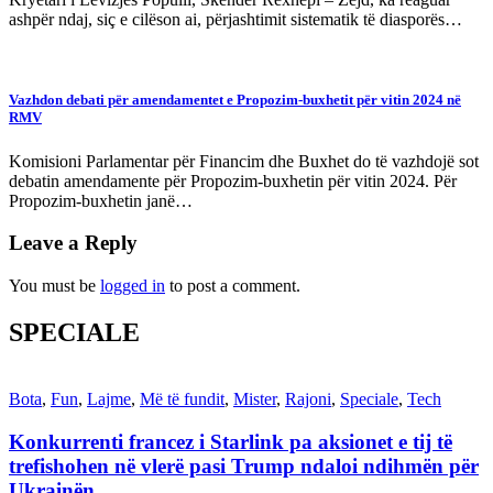
ashpër ndaj, siç e cilëson ai, përjashtimit sistematik të diasporës…
Vazhdon debati për amendamentet e Propozim-buxhetit për vitin 2024 në
RMV
Komisioni Parlamentar për Financim dhe Buxhet do të vazhdojë sot
debatin amendamente për Propozim-buxhetin për vitin 2024. Për
Propozim-buxhetin janë…
Leave a Reply
You must be
logged in
to post a comment.
SPECIALE
Bota
,
Fun
,
Lajme
,
Më të fundit
,
Mister
,
Rajoni
,
Speciale
,
Tech
Konkurrenti francez i Starlink pa aksionet e tij të
trefishohen në vlerë pasi Trump ndaloi ndihmën për
Ukrainën