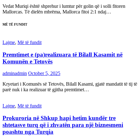
Vedat Muriqi është shprehur i lumtur për golin që i solli fitoren
Mallorcas. Të dielën mbrëma, Mallorca fitoi 2:1 ndaj…
MË TË FUNDIT
Lajme
,
Më të fundit
Premtimet e (pa)realizuara të Bilall Kasamit në
Komunën e Tetovës
adminadmin
October 5, 2025
Kryetari i Komunës së Tetovës, Bilall Kasami, gjatë mandatit të tij të
parë nuk i ka realizuar të gjitha premtimet…
Lajme
,
Më të fundit
Prokuroria në Shkup hapi hetim kundër tre
shtetasve turq që i zhvatën para një biznesmeni
poashtu nga Turqia