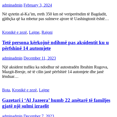
adminadmin
February 3, 2024
Në qytetin al-Ka’im, rreth 350 km në veriperëndim të Bagdadit,
gjithçka që ka mbetur pas sulmeve ajrore të Uashingtonit është…
Kronikë e zezë
,
Lajme
,
Rajoni
Tetë persona kërkojnë ndihmë pas aksidentit ku u
përfshinë 14 automjete
adminadmin
December 11, 2023
Një aksident trafiku ka ndodhur në autostradën Ibrahim Rugova,
Mazgit-Bresje, në të cilin janë përfshirë 14 automjete dhe janë
lënduar…
Bota
,
Kronikë e zezë
,
Lajme
Gazetari i ‘Al Jazeera’ humb 22 anëtarë të familjes
gjatë një sulmi izraelit
adminadmin
December 7, 2023