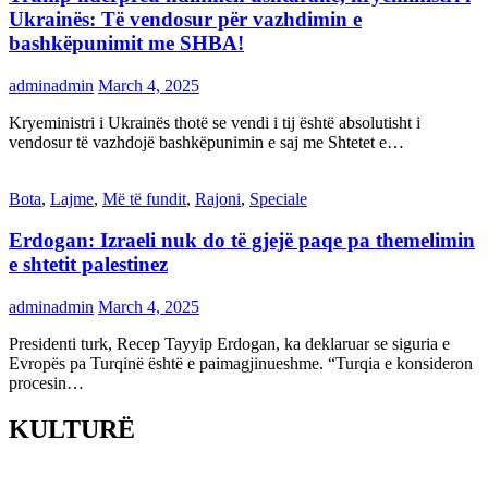
Ukrainës: Të vendosur për vazhdimin e
bashkëpunimit me SHBA!
adminadmin
March 4, 2025
Kryeministri i Ukrainës thotë se vendi i tij është absolutisht i
vendosur të vazhdojë bashkëpunimin e saj me Shtetet e…
Bota
,
Lajme
,
Më të fundit
,
Rajoni
,
Speciale
Erdogan: Izraeli nuk do të gjejë paqe pa themelimin
e shtetit palestinez
adminadmin
March 4, 2025
Presidenti turk, Recep Tayyip Erdogan, ka deklaruar se siguria e
Evropës pa Turqinë është e paimagjinueshme. “Turqia e konsideron
procesin…
KULTURË