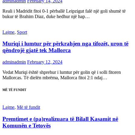
adminadmin
February 14, 2024
Reali i Madridit fitoi 0-1 përballë Leipzigut falë një goli shumë të
bukur të Brahim Diaz, duke hedhur një hap…
Lajme
,
Sport
Muriqi i lumtur për përkrahjen nga tifozët, uron të
qëndrojë gjatë tek Mallorca
adminadmin
February 12, 2024
Vedat Muriqi është shprehur i lumtur për golin që i solli fitoren
Mallorcas. Të dielën mbrëma, Mallorca fitoi 2:1 ndaj…
MË TË FUNDIT
Lajme
,
Më të fundit
Premtimet e (pa)realizuara të Bilall Kasamit në
Komunën e Tetovës