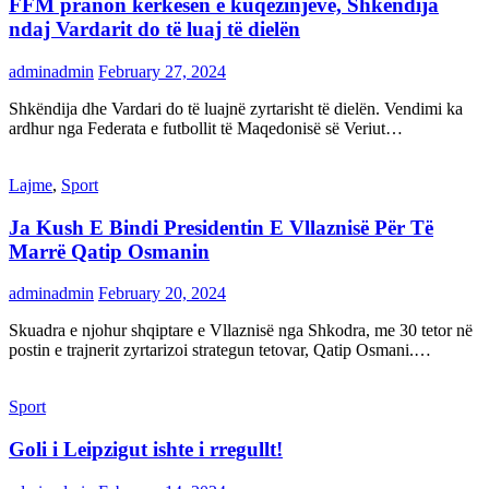
FFM pranon kërkesën e kuqezinjëve, Shkëndija
ndaj Vardarit do të luaj të dielën
adminadmin
February 27, 2024
Shkëndija dhe Vardari do të luajnë zyrtarisht të dielën. Vendimi ka
ardhur nga Federata e futbollit të Maqedonisë së Veriut…
Lajme
,
Sport
Ja Kush E Bindi Presidentin E Vllaznisë Për Të
Marrë Qatip Osmanin
adminadmin
February 20, 2024
Skuadra e njohur shqiptare e Vllaznisë nga Shkodra, me 30 tetor në
postin e trajnerit zyrtarizoi strategun tetovar, Qatip Osmani.…
Sport
Goli i Leipzigut ishte i rregullt!