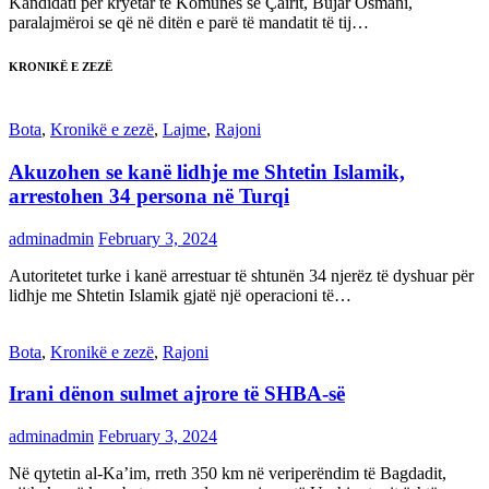
Kandidati për kryetar të Komunës së Çairit, Bujar Osmani,
paralajmëroi se që në ditën e parë të mandatit të tij…
KRONIKË E ZEZË
Bota
,
Kronikë e zezë
,
Lajme
,
Rajoni
Akuzohen se kanë lidhje me Shtetin Islamik,
arrestohen 34 persona në Turqi
adminadmin
February 3, 2024
Autoritetet turke i kanë arrestuar të shtunën 34 njerëz të dyshuar për
lidhje me Shtetin Islamik gjatë një operacioni të…
Bota
,
Kronikë e zezë
,
Rajoni
Irani dënon sulmet ajrore të SHBA-së
adminadmin
February 3, 2024
Në qytetin al-Ka’im, rreth 350 km në veriperëndim të Bagdadit,