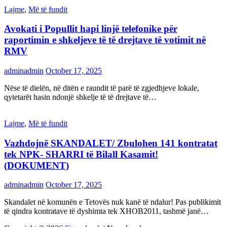
Lajme
,
Më të fundit
Avokati i Popullit hapi linjë telefonike për
raportimin e shkeljeve të të drejtave të votimit në
RMV
adminadmin
October 17, 2025
Nëse të dielën, në ditën e raundit të parë të zgjedhjeve lokale,
qytetarët hasin ndonjë shkelje të të drejtave të…
Lajme
,
Më të fundit
Vazhdojnē SKANDALET/ Zbulohen 141 kontratat
tek NPK- SHARRI të Bilall Kasamit!
(DOKUMENT)
adminadmin
October 17, 2025
Skandalet në komunën e Tetovës nuk kanë të ndalur! Pas publikimit
të qindra kontratave të dyshimta tek XHOB2011, tashmë janë…