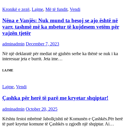
Kronikë e zezë
,
Lajme
,
Më të fundit
,
Vendi
Nëna e Vanjës: Nuk mund ta besoj se ajo është në
varr, tashmë më ka mbetur të kujdesem vetëm për
vajzën tjetër
adminadmin
December 7, 2023
Në një deklaratë për mediat në gjuhën serbe ka thënë se nuk i ka
interesuar jeta e burrit. Jeta ime…
LAJME
Lajme
,
Vendi
Çashka për herë të parë me kryetar shqiptar!
adminadmin
October 20, 2025
Kështu festoi mbrëmë Jabollçishti në Komunën e Çashkës.Për herë
të parë kryetar komune të Çashkës u zgjodh një shqiptar. Ai…