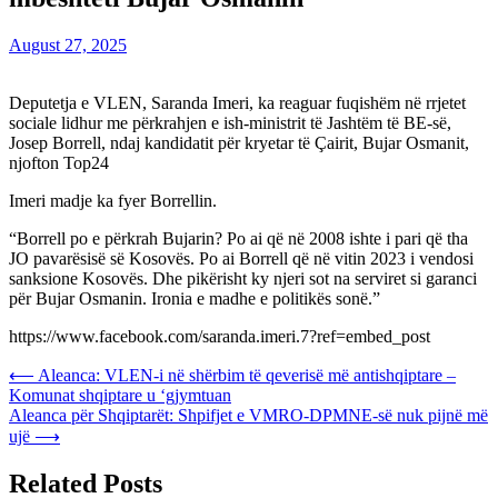
August 27, 2025
Deputetja e VLEN, Saranda Imeri, ka reaguar fuqishëm në rrjetet
sociale lidhur me përkrahjen e ish-ministrit të Jashtëm të BE-së,
Josep Borrell, ndaj kandidatit për kryetar të Çairit, Bujar Osmanit,
njofton Top24
Imeri madje ka fyer Borrellin.
“Borrell po e përkrah Bujarin? Po ai që në 2008 ishte i pari që tha
JO pavarësisë së Kosovës. Po ai Borrell që në vitin 2023 i vendosi
sanksione Kosovës. Dhe pikërisht ky njeri sot na serviret si garanci
për Bujar Osmanin. Ironia e madhe e politikës sonë.”
https://www.facebook.com/saranda.imeri.7?ref=embed_post
Post
⟵
Aleanca: VLEN-i në shërbim të qeverisë më antishqiptare –
Komunat shqiptare u ‘gjymtuan
navigation
Aleanca për Shqiptarët: Shpifjet e VMRO-DPMNE-së nuk pijnë më
ujë
⟶
Related Posts