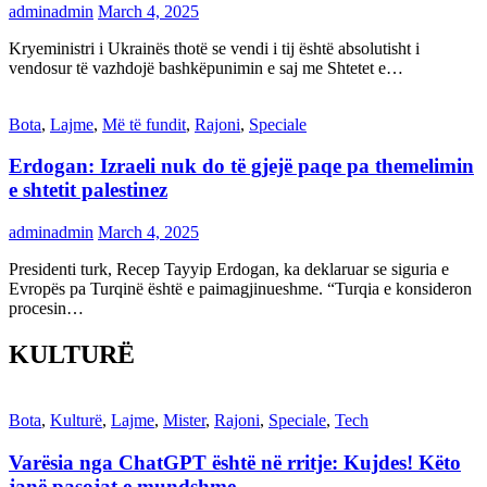
adminadmin
March 4, 2025
Kryeministri i Ukrainës thotë se vendi i tij është absolutisht i
vendosur të vazhdojë bashkëpunimin e saj me Shtetet e…
Bota
,
Lajme
,
Më të fundit
,
Rajoni
,
Speciale
Erdogan: Izraeli nuk do të gjejë paqe pa themelimin
e shtetit palestinez
adminadmin
March 4, 2025
Presidenti turk, Recep Tayyip Erdogan, ka deklaruar se siguria e
Evropës pa Turqinë është e paimagjinueshme. “Turqia e konsideron
procesin…
KULTURË
Bota
,
Kulturë
,
Lajme
,
Mister
,
Rajoni
,
Speciale
,
Tech
Varësia nga ChatGPT është në rritje: Kujdes! Këto
janë pasojat e mundshme