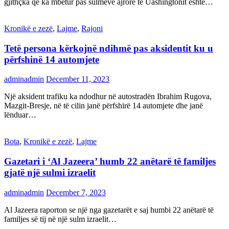
gjithçka që ka mbetur pas sulmeve ajrore të Uashingtonit është…
Kronikë e zezë
,
Lajme
,
Rajoni
Tetë persona kërkojnë ndihmë pas aksidentit ku u
përfshinë 14 automjete
adminadmin
December 11, 2023
Një aksident trafiku ka ndodhur në autostradën Ibrahim Rugova,
Mazgit-Bresje, në të cilin janë përfshirë 14 automjete dhe janë
lënduar…
Bota
,
Kronikë e zezë
,
Lajme
Gazetari i ‘Al Jazeera’ humb 22 anëtarë të familjes
gjatë një sulmi izraelit
adminadmin
December 7, 2023
Al Jazeera raporton se një nga gazetarët e saj humbi 22 anëtarë të
familjes së tij në një sulm izraelit…