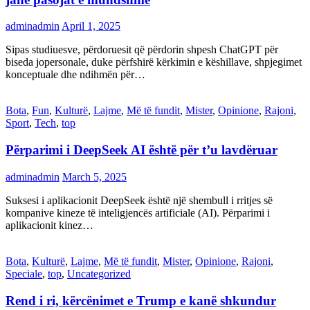
adminadmin
April 1, 2025
Sipas studiuesve, përdoruesit që përdorin shpesh ChatGPT për
biseda jopersonale, duke përfshirë kërkimin e këshillave, shpjegimet
konceptuale dhe ndihmën për…
Bota
,
Fun
,
Kulturë
,
Lajme
,
Më të fundit
,
Mister
,
Opinione
,
Rajoni
,
Sport
,
Tech
,
top
Përparimi i DeepSeek AI është për t’u lavdëruar
adminadmin
March 5, 2025
Suksesi i aplikacionit DeepSeek është një shembull i rritjes së
kompanive kineze të inteligjencës artificiale (AI). Përparimi i
aplikacionit kinez…
Bota
,
Kulturë
,
Lajme
,
Më të fundit
,
Mister
,
Opinione
,
Rajoni
,
Speciale
,
top
,
Uncategorized
Rend i ri, kërcënimet e Trump e kanë shkundur