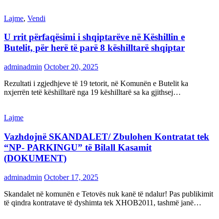
Lajme
,
Vendi
U rrit përfaqësimi i shqiptarëve në Këshillin e
Butelit, për herë të parë 8 këshilltarë shqiptar
adminadmin
October 20, 2025
Rezultati i zgjedhjeve të 19 tetorit, në Komunën e Butelit ka
nxjerrën tetë këshilltarë nga 19 këshilltarë sa ka gjithsej…
Lajme
Vazhdojnë SKANDALET/ Zbulohen Kontratat tek
“NP- PARKINGU” të Bilall Kasamit
(DOKUMENT)
adminadmin
October 17, 2025
Skandalet në komunën e Tetovës nuk kanë të ndalur! Pas publikimit
të qindra kontratave të dyshimta tek XHOB2011, tashmë janë…