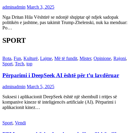
adminadmin
March 3, 2025
Nga Dritan Hila Vështirë se ndonjë shqiptar që ndjek sadopak
politikën e jashtme, pas takimit Trump-Zhelenski, nuk ka menduar:
Po…
SPORT
Bota
,
Fun
,
Kulturë
,
Lajme
,
Më të fundit
,
Mister
,
Opinione
,
Rajoni
,
Sport
,
Tech
,
top
Përparimi i DeepSeek AI është për t’u lavdëruar
adminadmin
March 5, 2025
Suksesi i aplikacionit DeepSeek është një shembull i rritjes së
kompanive kineze të inteligjencës artificiale (AI). Përparimi i
aplikacionit kinez…
Sport
,
Vendi