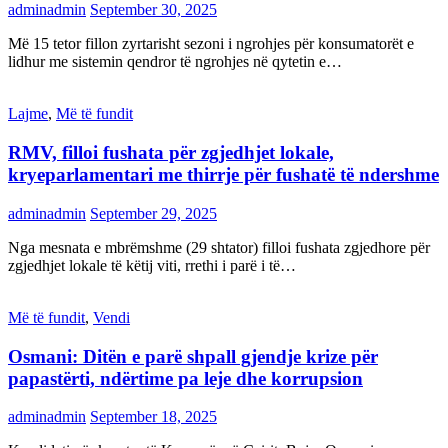
adminadmin
September 30, 2025
Më 15 tetor fillon zyrtarisht sezoni i ngrohjes për konsumatorët e
lidhur me sistemin qendror të ngrohjes në qytetin e…
Lajme
,
Më të fundit
RMV, filloi fushata për zgjedhjet lokale,
kryeparlamentari me thirrje për fushatë të ndershme
adminadmin
September 29, 2025
Nga mesnata e mbrëmshme (29 shtator) filloi fushata zgjedhore për
zgjedhjet lokale të këtij viti, rrethi i parë i të…
Më të fundit
,
Vendi
Osmani: Ditën e parë shpall gjendje krize për
papastërti, ndërtime pa leje dhe korrupsion
adminadmin
September 18, 2025