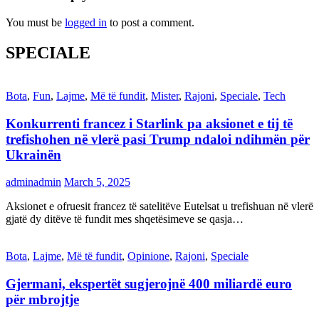
You must be
logged in
to post a comment.
SPECIALE
Bota
,
Fun
,
Lajme
,
Më të fundit
,
Mister
,
Rajoni
,
Speciale
,
Tech
Konkurrenti francez i Starlink pa aksionet e tij të
trefishohen në vlerë pasi Trump ndaloi ndihmën për
Ukrainën
adminadmin
March 5, 2025
Aksionet e ofruesit francez të satelitëve Eutelsat u trefishuan në vlerë
gjatë dy ditëve të fundit mes shqetësimeve se qasja…
Bota
,
Lajme
,
Më të fundit
,
Opinione
,
Rajoni
,
Speciale
Gjermani, ekspertët sugjerojnë 400 miliardë euro
për mbrojtje