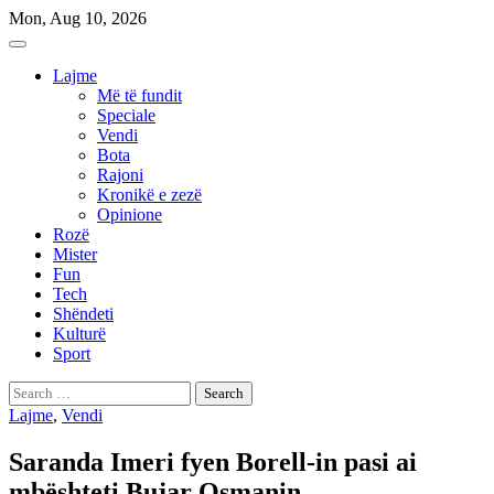
Skip
Mon, Aug 10, 2026
to
content
Lajme
Më të fundit
Speciale
Vendi
Bota
Rajoni
Kronikë e zezë
Opinione
Rozë
Mister
Fun
Tech
Shëndeti
Kulturë
Sport
Search
for:
Lajme
,
Vendi
Saranda Imeri fyen Borell-in pasi ai
mbështeti Bujar Osmanin