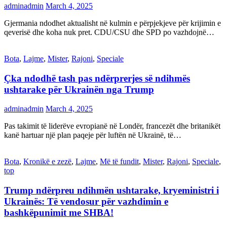
adminadmin
March 4, 2025
Gjermania ndodhet aktualisht në kulmin e përpjekjeve për krijimin e
qeverisë dhe koha nuk pret. CDU/CSU dhe SPD po vazhdojnë…
Bota
,
Lajme
,
Mister
,
Rajoni
,
Speciale
Çka ndodhë tash pas ndërprerjes së ndihmës
ushtarake për Ukrainën nga Trump
adminadmin
March 4, 2025
Pas takimit të liderëve evropianë në Londër, francezët dhe britanikët
kanë hartuar një plan paqeje për luftën në Ukrainë, të…
Bota
,
Kronikë e zezë
,
Lajme
,
Më të fundit
,
Mister
,
Rajoni
,
Speciale
,
top
Trump ndërpreu ndihmën ushtarake, kryeministri i
Ukrainës: Të vendosur për vazhdimin e
bashkëpunimit me SHBA!