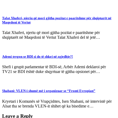
Talat Xhaferi, njeriu që mori gjitha pozitat e paaritshme për shqiptarët në
Maqedoni të Veriut
Talat Xhaferi, njeriu që mori gjitha pozitat e paaritshme për
shqiptarët në Maqedoni të Veriut Talat Xhaferi del të jetë…
Ademi tregon se BDI si do të shkoj në zgjedhje?!
Shefi i grupit parlamentar të BDI-së, Arbër Ademi deklaroi për
TV21 se BDI është duke shqyrtuar të gjitha opsionet për…
Shabani: VLEN-i shumë më i organizuar se “Fronti Evropian”
Kryetari i Komunës së Vrapçishtes, Isen Shabani, në intervistë për
Alsat tha se brenda VLEN-it shihet që ka bisedime e…
Leave a Reply