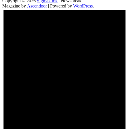
Copyright © 2026
Sigmak.mk
| Newsbreak
Magazine by
Ascendoor
| Powered by
WordPress
.