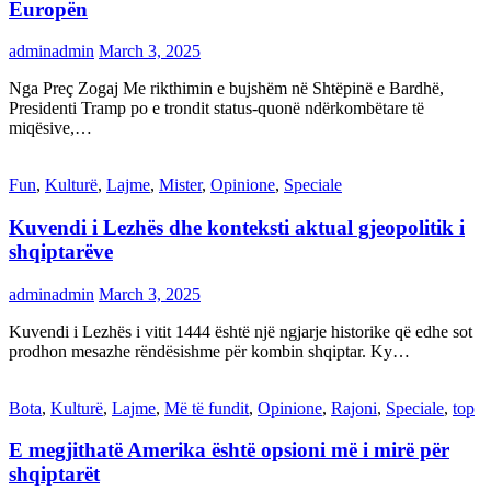
Europën
adminadmin
March 3, 2025
Nga Preç Zogaj Me rikthimin e bujshëm në Shtëpinë e Bardhë,
Presidenti Tramp po e trondit status-quonë ndërkombëtare të
miqësive,…
Fun
,
Kulturë
,
Lajme
,
Mister
,
Opinione
,
Speciale
Kuvendi i Lezhës dhe konteksti aktual gjeopolitik i
shqiptarëve
adminadmin
March 3, 2025
Kuvendi i Lezhës i vitit 1444 është një ngjarje historike që edhe sot
prodhon mesazhe rëndësishme për kombin shqiptar. Ky…
Bota
,
Kulturë
,
Lajme
,
Më të fundit
,
Opinione
,
Rajoni
,
Speciale
,
top
E megjithatë Amerika është opsioni më i mirë për
shqiptarët