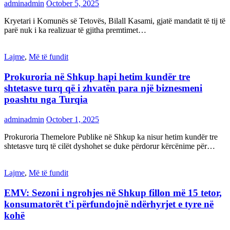
adminadmin
October 5, 2025
Kryetari i Komunës së Tetovës, Bilall Kasami, gjatë mandatit të tij të
parë nuk i ka realizuar të gjitha premtimet…
Lajme
,
Më të fundit
Prokuroria në Shkup hapi hetim kundër tre
shtetasve turq që i zhvatën para një biznesmeni
poashtu nga Turqia
adminadmin
October 1, 2025
Prokuroria Themelore Publike në Shkup ka nisur hetim kundër tre
shtetasve turq të cilët dyshohet se duke përdorur kërcënime për…
Lajme
,
Më të fundit
EMV: Sezoni i ngrohjes në Shkup fillon më 15 tetor,
konsumatorët t’i përfundojnë ndërhyrjet e tyre në
kohë