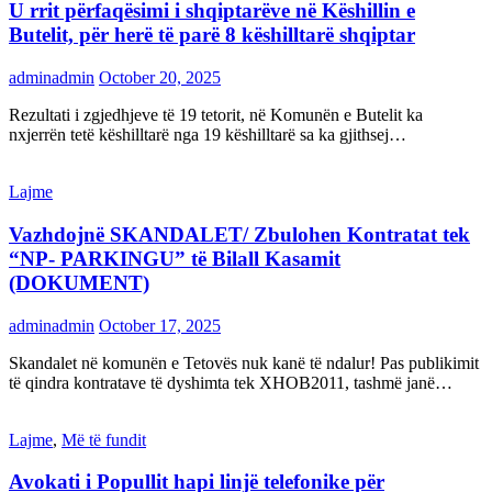
U rrit përfaqësimi i shqiptarëve në Këshillin e
Butelit, për herë të parë 8 këshilltarë shqiptar
adminadmin
October 20, 2025
Rezultati i zgjedhjeve të 19 tetorit, në Komunën e Butelit ka
nxjerrën tetë këshilltarë nga 19 këshilltarë sa ka gjithsej…
Lajme
Vazhdojnë SKANDALET/ Zbulohen Kontratat tek
“NP- PARKINGU” të Bilall Kasamit
(DOKUMENT)
adminadmin
October 17, 2025
Skandalet në komunën e Tetovës nuk kanë të ndalur! Pas publikimit
të qindra kontratave të dyshimta tek XHOB2011, tashmë janë…
Lajme
,
Më të fundit
Avokati i Popullit hapi linjë telefonike për