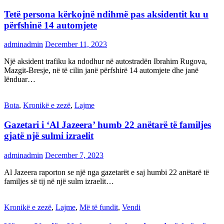
Tetë persona kërkojnë ndihmë pas aksidentit ku u
përfshinë 14 automjete
adminadmin
December 11, 2023
Një aksident trafiku ka ndodhur në autostradën Ibrahim Rugova,
Mazgit-Bresje, në të cilin janë përfshirë 14 automjete dhe janë
lënduar…
Bota
,
Kronikë e zezë
,
Lajme
Gazetari i ‘Al Jazeera’ humb 22 anëtarë të familjes
gjatë një sulmi izraelit
adminadmin
December 7, 2023
Al Jazeera raporton se një nga gazetarët e saj humbi 22 anëtarë të
familjes së tij në një sulm izraelit…
Kronikë e zezë
,
Lajme
,
Më të fundit
,
Vendi