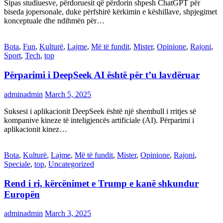
Sipas studiuesve, përdoruesit që përdorin shpesh ChatGPT për
biseda jopersonale, duke përfshirë kërkimin e këshillave, shpjegimet
konceptuale dhe ndihmën për…
Bota
,
Fun
,
Kulturë
,
Lajme
,
Më të fundit
,
Mister
,
Opinione
,
Rajoni
,
Sport
,
Tech
,
top
Përparimi i DeepSeek AI është për t’u lavdëruar
adminadmin
March 5, 2025
Suksesi i aplikacionit DeepSeek është një shembull i rritjes së
kompanive kineze të inteligjencës artificiale (AI). Përparimi i
aplikacionit kinez…
Bota
,
Kulturë
,
Lajme
,
Më të fundit
,
Mister
,
Opinione
,
Rajoni
,
Speciale
,
top
,
Uncategorized
Rend i ri, kërcënimet e Trump e kanë shkundur
Europën
adminadmin
March 3, 2025