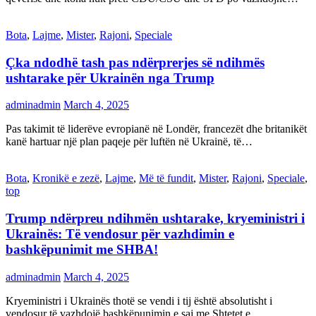
Bota
,
Lajme
,
Mister
,
Rajoni
,
Speciale
Çka ndodhë tash pas ndërprerjes së ndihmës
ushtarake për Ukrainën nga Trump
adminadmin
March 4, 2025
Pas takimit të liderëve evropianë në Londër, francezët dhe britanikët
kanë hartuar një plan paqeje për luftën në Ukrainë, të…
Bota
,
Kronikë e zezë
,
Lajme
,
Më të fundit
,
Mister
,
Rajoni
,
Speciale
,
top
Trump ndërpreu ndihmën ushtarake, kryeministri i
Ukrainës: Të vendosur për vazhdimin e
bashkëpunimit me SHBA!
adminadmin
March 4, 2025
Kryeministri i Ukrainës thotë se vendi i tij është absolutisht i
vendosur të vazhdojë bashkëpunimin e saj me Shtetet e…