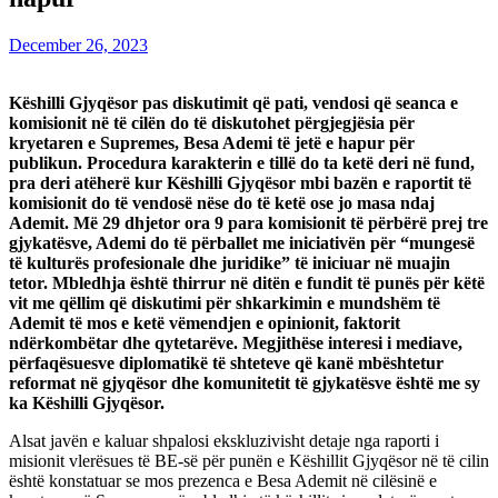
December 26, 2023
Këshilli Gjyqësor pas diskutimit që pati, vendosi që seanca e
komisionit në të cilën do të diskutohet përgjegjësia për
kryetaren e Supremes, Besa Ademi të jetë e hapur për
publikun. Procedura karakterin e tillë do ta ketë deri në fund,
pra deri atëherë kur Këshilli Gjyqësor mbi bazën e raportit të
komisionit do të vendosë nëse do të ketë ose jo masa ndaj
Ademit. Më 29 dhjetor ora 9 para komisionit të përbërë prej tre
gjykatësve, Ademi do të përballet me iniciativën për “mungesë
të kulturës profesionale dhe juridike” të iniciuar në muajin
tetor. Mbledhja është thirrur në ditën e fundit të punës për këtë
vit me qëllim që diskutimi për shkarkimin e mundshëm të
Ademit të mos e ketë vëmendjen e opinionit, faktorit
ndërkombëtar dhe qytetarëve. Megjithëse interesi i mediave,
përfaqësuesve diplomatikë të shteteve që kanë mbështetur
reformat në gjyqësor dhe komunitetit të gjykatësve është me sy
ka Këshilli Gjyqësor.
Alsat javën e kaluar shpalosi ekskluzivisht detaje nga raporti i
misionit vlerësues të BE-së për punën e Këshillit Gjyqësor në të cilin
është konstatuar se mos prezenca e Besa Ademit në cilësinë e