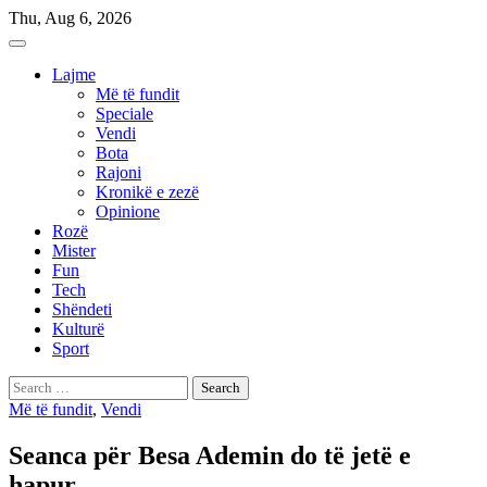
Skip
Thu, Aug 6, 2026
to
content
Lajme
Më të fundit
Speciale
Vendi
Bota
Rajoni
Kronikë e zezë
Opinione
Rozë
Mister
Fun
Tech
Shëndeti
Kulturë
Sport
Search
for:
Më të fundit
,
Vendi
Seanca për Besa Ademin do të jetë e
hapur