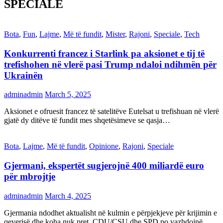
SPECIALE
Bota
,
Fun
,
Lajme
,
Më të fundit
,
Mister
,
Rajoni
,
Speciale
,
Tech
Konkurrenti francez i Starlink pa aksionet e tij të
trefishohen në vlerë pasi Trump ndaloi ndihmën për
Ukrainën
adminadmin
March 5, 2025
Aksionet e ofruesit francez të satelitëve Eutelsat u trefishuan në vlerë
gjatë dy ditëve të fundit mes shqetësimeve se qasja…
Bota
,
Lajme
,
Më të fundit
,
Opinione
,
Rajoni
,
Speciale
Gjermani, ekspertët sugjerojnë 400 miliardë euro
për mbrojtje
adminadmin
March 4, 2025
Gjermania ndodhet aktualisht në kulmin e përpjekjeve për krijimin e
qeverisë dhe koha nuk pret. CDU/CSU dhe SPD po vazhdojnë…