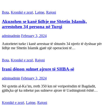
Bota
,
Kronikë e zezë
,
Lajme
,
Rajoni
Akuzohen se kanë lidhje me Shtetin Islamik,
arrestohen 34 persona në Turqi
adminadmin
February 3, 2024
Autoritetet turke i kanë arrestuar të shtunën 34 njerëz të dyshuar për
lidhje me Shtetin Islamik gjatë një operacioni të…
Bota
,
Kronikë e zezë
,
Rajoni
Irani dënon sulmet ajrore të SHBA-së
adminadmin
February 3, 2024
Në qytetin al-Ka’im, rreth 350 km në veriperëndim të Bagdadit,
gjithçka që ka mbetur pas sulmeve ajrore të Uashingtonit është…
Kronikë e zezë
,
Lajme
,
Rajoni