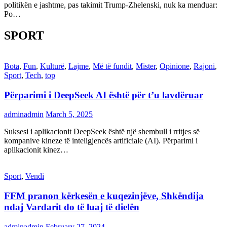
politikën e jashtme, pas takimit Trump-Zhelenski, nuk ka menduar:
Po…
SPORT
Bota
,
Fun
,
Kulturë
,
Lajme
,
Më të fundit
,
Mister
,
Opinione
,
Rajoni
,
Sport
,
Tech
,
top
Përparimi i DeepSeek AI është për t’u lavdëruar
adminadmin
March 5, 2025
Suksesi i aplikacionit DeepSeek është një shembull i rritjes së
kompanive kineze të inteligjencës artificiale (AI). Përparimi i
aplikacionit kinez…
Sport
,
Vendi
FFM pranon kërkesën e kuqezinjëve, Shkëndija
ndaj Vardarit do të luaj të dielën
adminadmin
February 27, 2024