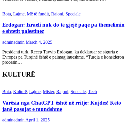
Bota
,
Lajme
,
Më të fundit
,
Rajoni
,
Speciale
Erdogan: Izraeli nuk do të gjejë paqe pa themelimin
e shtetit palestinez
adminadmin
March 4, 2025
Presidenti turk, Recep Tayyip Erdogan, ka deklaruar se siguria e
Evropës pa Turqinë është e paimagjinueshme. “Turqia e konsideron
procesin…
KULTURË
Bota
,
Kulturë
,
Lajme
,
Mister
,
Rajoni
,
Speciale
,
Tech
Varësia nga ChatGPT është në rritje: Kujdes! Këto
janë pasojat e mundshme
adminadmin
April 1, 2025