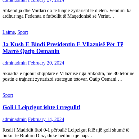
Shkëndija dhe Vardari do të luajnë zyrtarisht të dielën. Vendimi ka
ardhur nga Federata e futbollit të Maqedonisë së Veriut…
Lajme
,
Sport
Ja Kush E Bindi Presidentin E Vllaznisë Për Të
Marrë Qatip Osmanin
adminadmin
February 20, 2024
Skuadra e njohur shqiptare e Vllaznisë nga Shkodra, me 30 tetor në
postin e trajnerit zyrtarizoi strategun tetovar, Qatip Osmani.…
Sport
Goli i Leipzigut ishte i rregullt!
adminadmin
February 14, 2024
Reali i Madridit fitoi 0-1 përballë Leipzigut falë një goli shumë të
bukur të Brahim Diaz, duke hedhur një hap…