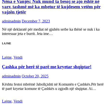
Nëna e Vanjës: Nuk mund ta besoj se ajo është në
varr, tashmë më ka mbetur të kujdesem vetëm për
vajzën tjetër
adminadmin
December 7, 2023
Në një deklaratë për mediat në gjuhën serbe ka thënë se nuk i ka
interesuar jeta e burrit. Jeta ime…
LAJME
Lajme
,
Vendi
Çashka për herë të parë me kryetar shqiptar!
adminadmin
October 20, 2025
Kështu festoi mbrëmë Jabollçishti në Komunën e Çashkës.Për herë
të parë kryetar komune të Çashkës u zgjodh një shqiptar. Ai…
Lajme
,
Vendi