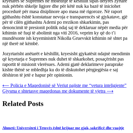
kryetares së Supremes në mbledhje të këshillit sipas detyrës zyrtare
nuk përbën shkelje ligjore dhe për këtë nuk ka bazë të iniciohet
procedurë për masa disiplinore apo masa më rigoroze. Në raport
gjithashtu është konstatuar nevoja e transparencës së gjykatave, gjë
për të cilën gjithashtu Ademi po rrezikon shkarkimin, pas
denoncimit të presionit politik ndaj saj të deklaruar nëpër media për
kthimin në fuqi të abolimit nga viti 2016, veprim ky që do t’i
mundësonte ish kryeministrit Nikolla Gruevskit kthimin në shtet pa
një therë në këmbë.
Jozyrtarisht anëtarët e këshillit, kryesisht gjykatësit ndajnë mendimin
që kryetarja e Supremes nuk duhet të shkarkohet, posaçërisht pas
raportit të misionit vlerësues. Ademi gjatë deklarimeve paraprake
kishte thënë se mbledhja ku do të diskutohet përgjegjësia e saj
dëshiron të jetë e hapur për opinionin.
Post
⟵
Policia e Maqedonisë së Veriut pajiste me “vetura inteligjente”
Gjysma e shtetasve maqedonas me dokumente të vjetra
⟶
navigation
Related Posts
Ahmeti: Universiteti i Tetovës është krijuar me gjak, sakrificë dhe vuajtje