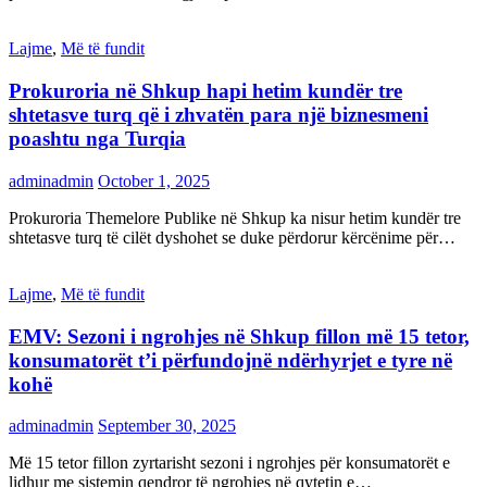
Lajme
,
Më të fundit
Prokuroria në Shkup hapi hetim kundër tre
shtetasve turq që i zhvatën para një biznesmeni
poashtu nga Turqia
adminadmin
October 1, 2025
Prokuroria Themelore Publike në Shkup ka nisur hetim kundër tre
shtetasve turq të cilët dyshohet se duke përdorur kërcënime për…
Lajme
,
Më të fundit
EMV: Sezoni i ngrohjes në Shkup fillon më 15 tetor,
konsumatorët t’i përfundojnë ndërhyrjet e tyre në
kohë
adminadmin
September 30, 2025
Më 15 tetor fillon zyrtarisht sezoni i ngrohjes për konsumatorët e
lidhur me sistemin qendror të ngrohjes në qytetin e…