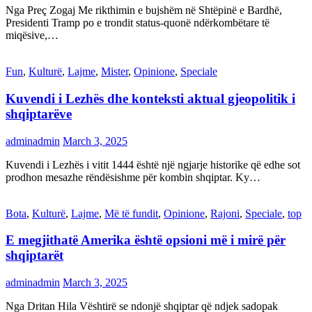
Nga Preç Zogaj Me rikthimin e bujshëm në Shtëpinë e Bardhë,
Presidenti Tramp po e trondit status-quonë ndërkombëtare të
miqësive,…
Fun
,
Kulturë
,
Lajme
,
Mister
,
Opinione
,
Speciale
Kuvendi i Lezhës dhe konteksti aktual gjeopolitik i
shqiptarëve
adminadmin
March 3, 2025
Kuvendi i Lezhës i vitit 1444 është një ngjarje historike që edhe sot
prodhon mesazhe rëndësishme për kombin shqiptar. Ky…
Bota
,
Kulturë
,
Lajme
,
Më të fundit
,
Opinione
,
Rajoni
,
Speciale
,
top
E megjithatë Amerika është opsioni më i mirë për
shqiptarët
adminadmin
March 3, 2025
Nga Dritan Hila Vështirë se ndonjë shqiptar që ndjek sadopak