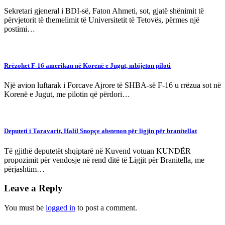
Sekretari gjeneral i BDI-së, Faton Ahmeti, sot, gjatë shënimit të
përvjetorit të themelimit të Universitetit të Tetovës, përmes një
postimi…
Rrëzohet F-16 amerikan në Korenë e Jugut, mbijeton piloti
Një avion luftarak i Forcave Ajrore të SHBA-së F-16 u rrëzua sot në
Korenë e Jugut, me pilotin që përdori…
Deputeti i Taravarit, Halil Snopçe abstenon për ligjin për branitellat
Të gjithë deputetët shqiptarë në Kuvend votuan KUNDËR
propozimit për vendosje në rend ditë të Ligjit për Branitella, me
përjashtim…
Leave a Reply
You must be
logged in
to post a comment.