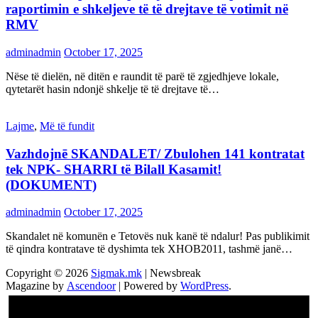
raportimin e shkeljeve të të drejtave të votimit në
RMV
adminadmin
October 17, 2025
Nëse të dielën, në ditën e raundit të parë të zgjedhjeve lokale,
qytetarët hasin ndonjë shkelje të të drejtave të…
Lajme
,
Më të fundit
Vazhdojnē SKANDALET/ Zbulohen 141 kontratat
tek NPK- SHARRI të Bilall Kasamit!
(DOKUMENT)
adminadmin
October 17, 2025
Skandalet në komunën e Tetovës nuk kanë të ndalur! Pas publikimit
të qindra kontratave të dyshimta tek XHOB2011, tashmë janë…
Copyright © 2026
Sigmak.mk
| Newsbreak
Magazine by
Ascendoor
| Powered by
WordPress
.