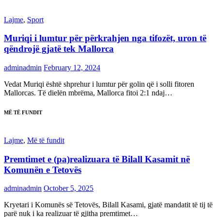
Lajme
,
Sport
Muriqi i lumtur për përkrahjen nga tifozët, uron të
qëndrojë gjatë tek Mallorca
adminadmin
February 12, 2024
Vedat Muriqi është shprehur i lumtur për golin që i solli fitoren
Mallorcas. Të dielën mbrëma, Mallorca fitoi 2:1 ndaj…
MË TË FUNDIT
Lajme
,
Më të fundit
Premtimet e (pa)realizuara të Bilall Kasamit në
Komunën e Tetovës
adminadmin
October 5, 2025
Kryetari i Komunës së Tetovës, Bilall Kasami, gjatë mandatit të tij të
parë nuk i ka realizuar të gjitha premtimet…