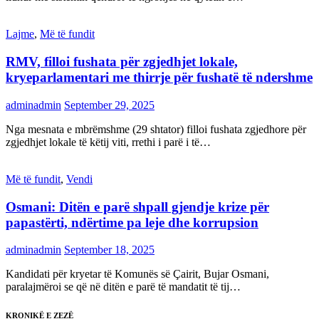
Lajme
,
Më të fundit
RMV, filloi fushata për zgjedhjet lokale,
kryeparlamentari me thirrje për fushatë të ndershme
adminadmin
September 29, 2025
Nga mesnata e mbrëmshme (29 shtator) filloi fushata zgjedhore për
zgjedhjet lokale të këtij viti, rrethi i parë i të…
Më të fundit
,
Vendi
Osmani: Ditën e parë shpall gjendje krize për
papastërti, ndërtime pa leje dhe korrupsion
adminadmin
September 18, 2025
Kandidati për kryetar të Komunës së Çairit, Bujar Osmani,
paralajmëroi se që në ditën e parë të mandatit të tij…
KRONIKË E ZEZË