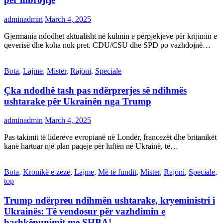
adminadmin
March 4, 2025
Gjermania ndodhet aktualisht në kulmin e përpjekjeve për krijimin e
qeverisë dhe koha nuk pret. CDU/CSU dhe SPD po vazhdojnë…
Bota
,
Lajme
,
Mister
,
Rajoni
,
Speciale
Çka ndodhë tash pas ndërprerjes së ndihmës
ushtarake për Ukrainën nga Trump
adminadmin
March 4, 2025
Pas takimit të liderëve evropianë në Londër, francezët dhe britanikët
kanë hartuar një plan paqeje për luftën në Ukrainë, të…
Bota
,
Kronikë e zezë
,
Lajme
,
Më të fundit
,
Mister
,
Rajoni
,
Speciale
,
top
Trump ndërpreu ndihmën ushtarake, kryeministri i
Ukrainës: Të vendosur për vazhdimin e
bashkëpunimit me SHBA!