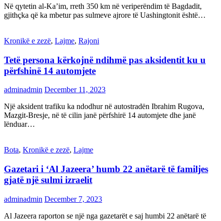
Në qytetin al-Ka’im, rreth 350 km në veriperëndim të Bagdadit,
gjithçka që ka mbetur pas sulmeve ajrore të Uashingtonit është…
Kronikë e zezë
,
Lajme
,
Rajoni
Tetë persona kërkojnë ndihmë pas aksidentit ku u
përfshinë 14 automjete
adminadmin
December 11, 2023
Një aksident trafiku ka ndodhur në autostradën Ibrahim Rugova,
Mazgit-Bresje, në të cilin janë përfshirë 14 automjete dhe janë
lënduar…
Bota
,
Kronikë e zezë
,
Lajme
Gazetari i ‘Al Jazeera’ humb 22 anëtarë të familjes
gjatë një sulmi izraelit
adminadmin
December 7, 2023
Al Jazeera raporton se një nga gazetarët e saj humbi 22 anëtarë të