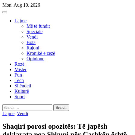
Skip
Mon, Aug 10, 2026
to
content
Lajme
Më të fundit
Speciale
Vendi
Bota
Rajoni
Kronikë e zezë
Opinione
Rozë
Mister
Fun
Tech
Shëndeti
Kulturë
Sport
Search
for:
Lajme
,
Vendi
Shaqiri porosi opozitës: Të japësh
deklarata nga Shkupi për Çashkën është