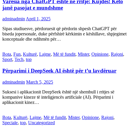
Varësia nga ChatGPT është në rritje: Kujdes! Këto
janë pasojat e mundshme
adminadmin
April 1, 2025
Sipas studiuesve, përdoruesit që përdorin shpesh ChatGPT për
biseda jopersonale, duke përfshirë kërkimin e këshillave, shpjegimet
konceptuale dhe ndihmën për…
Bota
,
Fun
,
Kulturë
,
Lajme
,
Më të fundit
,
Mister
,
Opinione
,
Rajoni
,
Sport
,
Tech
,
top
Përparimi i DeepSeek AI është për t’u lavdëruar
adminadmin
March 5, 2025
Suksesi i aplikacionit DeepSeek është një shembull i rritjes së
kompanive kineze të inteligjencës artificiale (AI). Përparimi i
aplikacionit kinez…
Bota
,
Kulturë
,
Lajme
,
Më të fundit
,
Mister
,
Opinione
,
Rajoni
,
Speciale
,
top
,
Uncategorized