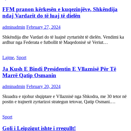
FFM pranon kërkesën e kuqezinjëve, Shkëndija
ndaj Vardarit do të luaj të dielën
adminadmin
February 27, 2024
Shkëndija dhe Vardari do të luajnë zyrtarisht të dielën. Vendimi ka
ardhur nga Federata e futbollit të Maqedonisë së Veriut…
Lajme
,
Sport
Ja Kush E Bindi Presidentin E Vllaznisë Për Të
Marrë Qatip Osmanin
adminadmin
February 20, 2024
Skuadra e njohur shqiptare e Vllaznisë nga Shkodra, me 30 tetor në
postin e trajnerit zyrtarizoi strategun tetovar, Qatip Osmani.…
Sport
Goli i Leipzigut ishte i rregullt!