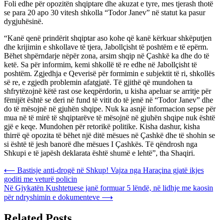
Foli edhe për opozitën shqiptare dhe akuzat e tyre, mes tjerash thotë
se para 20 apo 30 vitesh shkolla “Todor Janev” në statut ka pasur
dygjuhësinë.
“Kanë qenë prindërit shqiptar aso kohe që kanë kërkuar shkëputjen
dhe krijimin e shkollave të tjera, Jabollçisht të poshtëm e të epërm.
Bëhet shpërndarje nëpër zona, arsim shqip në Çashkë ka dhe do të
ketë. Sa për informim, kemi shkollë të re edhe në Jabollçisht të
poshtëm. Zgjedhja e Qeverisë për formimin e subjektit të ri, shkollës
së re, e zgjedh problemin afatgjatë. Të gjithë që mundohen ta
shfrytëzojnë këtë rast ose keqpërdorin, u kisha apeluar se arritje për
fëmijët është se deri në fund të vitit do të jenë në “Todor Janev” dhe
do të mësojnë në gjuhën shqipe. Nuk ka asnjë informacion sepse për
mua në të mirë të shqiptarëve të mësojnë në gjuhën shqipe nuk është
gjë e keqe. Mundohen për retorikë politike. Kisha dashur, kisha
thirrë që opozita të bëhet një ditë mësues në Çashkë dhe të shohin se
si është të jesh banorë dhe mësues I Çashkës. Të qëndrosh nga
Shkupi e të japësh deklarata është shumë e lehtë”, tha Shaqiri.
Post
⟵
Bastisje anti-drogë në Shkup! Vajza nga Haraçina gjatë ikjes
goditi me veturë policin
navigation
Në Gjykatën Kushtetuese janë formuar 5 lëndë, në lidhje me kaosin
për ndryshimin e dokumenteve
⟶
Related Posts