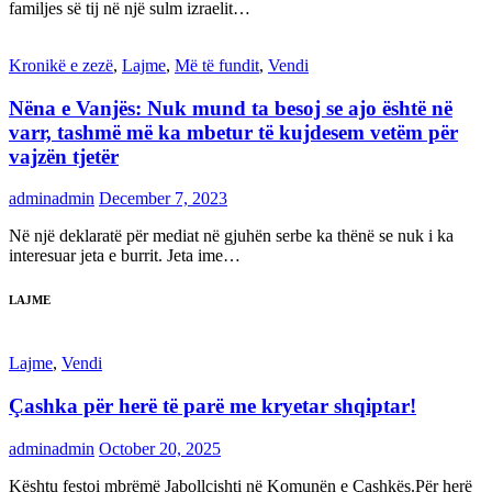
familjes së tij në një sulm izraelit…
Kronikë e zezë
,
Lajme
,
Më të fundit
,
Vendi
Nëna e Vanjës: Nuk mund ta besoj se ajo është në
varr, tashmë më ka mbetur të kujdesem vetëm për
vajzën tjetër
adminadmin
December 7, 2023
Në një deklaratë për mediat në gjuhën serbe ka thënë se nuk i ka
interesuar jeta e burrit. Jeta ime…
LAJME
Lajme
,
Vendi
Çashka për herë të parë me kryetar shqiptar!
adminadmin
October 20, 2025
Kështu festoi mbrëmë Jabollçishti në Komunën e Çashkës.Për herë