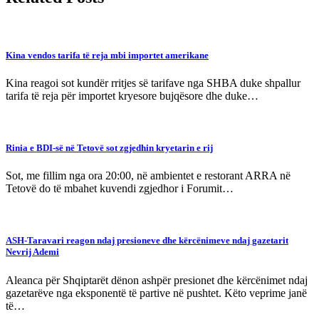
Kina vendos tarifa të reja mbi importet amerikane
Kina reagoi sot kundër rritjes së tarifave nga SHBA duke shpallur
tarifa të reja për importet kryesore bujqësore dhe duke…
Rinia e BDI-së në Tetovë sot zgjedhin kryetarin e rij
Sot, me fillim nga ora 20:00, në ambientet e restorant ARRA në
Tetovë do të mbahet kuvendi zgjedhor i Forumit…
ASH-Taravari reagon ndaj presioneve dhe kërcënimeve ndaj gazetarit
Nevrij Ademi
Aleanca për Shqiptarët dënon ashpër presionet dhe kërcënimet ndaj
gazetarëve nga eksponentë të partive në pushtet. Këto veprime janë
të…