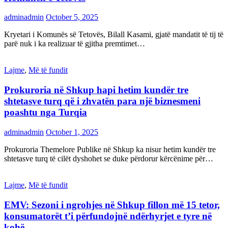
adminadmin
October 5, 2025
Kryetari i Komunës së Tetovës, Bilall Kasami, gjatë mandatit të tij të
parë nuk i ka realizuar të gjitha premtimet…
Lajme
,
Më të fundit
Prokuroria në Shkup hapi hetim kundër tre
shtetasve turq që i zhvatën para një biznesmeni
poashtu nga Turqia
adminadmin
October 1, 2025
Prokuroria Themelore Publike në Shkup ka nisur hetim kundër tre
shtetasve turq të cilët dyshohet se duke përdorur kërcënime për…
Lajme
,
Më të fundit
EMV: Sezoni i ngrohjes në Shkup fillon më 15 tetor,
konsumatorët t’i përfundojnë ndërhyrjet e tyre në
kohë