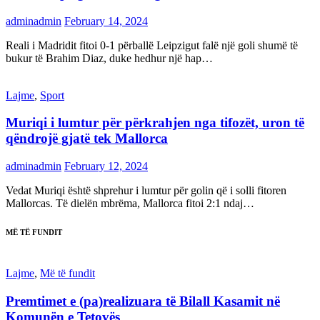
adminadmin
February 14, 2024
Reali i Madridit fitoi 0-1 përballë Leipzigut falë një goli shumë të
bukur të Brahim Diaz, duke hedhur një hap…
Lajme
,
Sport
Muriqi i lumtur për përkrahjen nga tifozët, uron të
qëndrojë gjatë tek Mallorca
adminadmin
February 12, 2024
Vedat Muriqi është shprehur i lumtur për golin që i solli fitoren
Mallorcas. Të dielën mbrëma, Mallorca fitoi 2:1 ndaj…
MË TË FUNDIT
Lajme
,
Më të fundit
Premtimet e (pa)realizuara të Bilall Kasamit në
Komunën e Tetovës