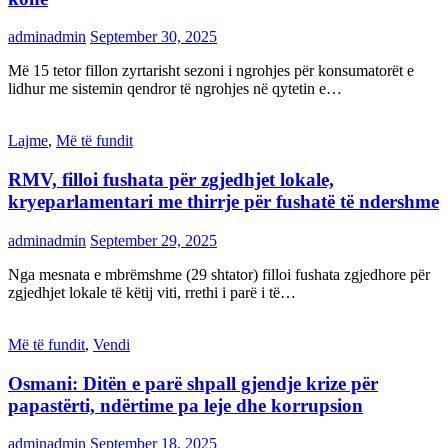
adminadmin
September 30, 2025
Më 15 tetor fillon zyrtarisht sezoni i ngrohjes për konsumatorët e
lidhur me sistemin qendror të ngrohjes në qytetin e…
Lajme
,
Më të fundit
RMV, filloi fushata për zgjedhjet lokale,
kryeparlamentari me thirrje për fushatë të ndershme
adminadmin
September 29, 2025
Nga mesnata e mbrëmshme (29 shtator) filloi fushata zgjedhore për
zgjedhjet lokale të këtij viti, rrethi i parë i të…
Më të fundit
,
Vendi
Osmani: Ditën e parë shpall gjendje krize për
papastërti, ndërtime pa leje dhe korrupsion
adminadmin
September 18, 2025