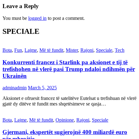
Leave a Reply
You must be
logged in
to post a comment.
SPECIALE
Bota
,
Fun
,
Lajme
,
Më të fundit
,
Mister
,
Rajoni
,
Speciale
,
Tech
Konkurrenti francez i Starlink pa aksionet e tij të
trefishohen në vlerë pasi Trump ndaloi ndihmën për
Ukrainën
adminadmin
March 5, 2025
Aksionet e ofruesit francez të satelitëve Eutelsat u trefishuan në vlerë
gjatë dy ditëve të fundit mes shqetësimeve se qasja…
Bota
,
Lajme
,
Më të fundit
,
Opinione
,
Rajoni
,
Speciale
Gjermani, ekspertët sugjerojnë 400 miliardë euro
për mbrojtje