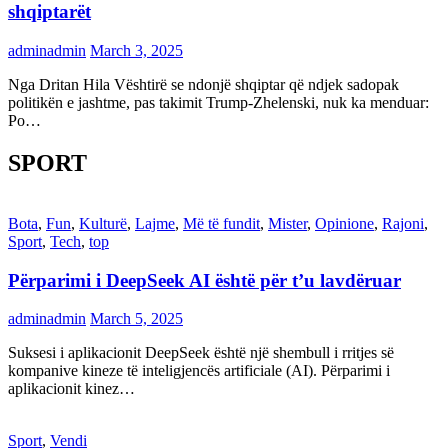
shqiptarët
adminadmin
March 3, 2025
Nga Dritan Hila Vështirë se ndonjë shqiptar që ndjek sadopak
politikën e jashtme, pas takimit Trump-Zhelenski, nuk ka menduar:
Po…
SPORT
Bota
,
Fun
,
Kulturë
,
Lajme
,
Më të fundit
,
Mister
,
Opinione
,
Rajoni
,
Sport
,
Tech
,
top
Përparimi i DeepSeek AI është për t’u lavdëruar
adminadmin
March 5, 2025
Suksesi i aplikacionit DeepSeek është një shembull i rritjes së
kompanive kineze të inteligjencës artificiale (AI). Përparimi i
aplikacionit kinez…
Sport
,
Vendi