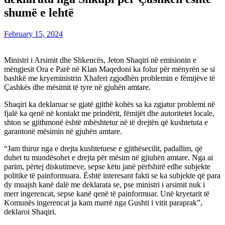
shumë e lehtë
February 15, 2024
Ministri i Arsimit dhe Shkencës, Jeton Shaqiri në emisionin e
mëngjesit Ora e Parë në Klan Maqedoni ka folur për mënyrën se si
bashkë me kryeministrin Xhaferi zgjodhën problemin e fëmijëve të
Çashkës dhe mësimit të tyre në gjuhën amtare.
Shaqiri ka deklaruar se gjatë gjithë kohës sa ka zgjatur problemi në
fjalë ka qenë në kontakt me prindërit, fëmijët dhe autoritetet locale,
shton se gjithmonë është mbështetur në të drejtën që kushtetuta e
garantonë mësimin në gjuhën amtare.
“Jam thirur nga e drejta kushtetuese e gjithësecilit, padallim, që
duhet tu mundësohet e drejta për mësim në gjiuhën amtare. Nga ai
parim, përtej diskutimeve, sepse këtu janë përfshirë edhe subjekte
politike të painformuara. Është interesant fakti se ka subjekte që para
dy muajsh kanë dalë me deklarata se, pse ministri i arsimit nuk i
merr ingerencat, sepse kanë qenë të painformuar. Unë kryetarit të
Komunës ingerencat ja kam marrë nga Gushti i vitit paraprak”,
deklaroi Shaqiri.