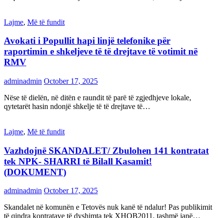
Lajme
,
Më të fundit
Avokati i Popullit hapi linjë telefonike për
raportimin e shkeljeve të të drejtave të votimit në
RMV
adminadmin
October 17, 2025
Nëse të dielën, në ditën e raundit të parë të zgjedhjeve lokale,
qytetarët hasin ndonjë shkelje të të drejtave të…
Lajme
,
Më të fundit
Vazhdojnē SKANDALET/ Zbulohen 141 kontratat
tek NPK- SHARRI të Bilall Kasamit!
(DOKUMENT)
adminadmin
October 17, 2025
Skandalet në komunën e Tetovës nuk kanë të ndalur! Pas publikimit
të qindra kontratave të dyshimta tek XHOB2011, tashmë janë…