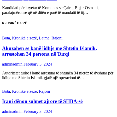
Kandidati për kryetar të Komunës së Çairit, Bujar Osmani,
paralajmëroi se që në ditën e parë të mandatit të tij…
KRONIKË E ZEZË
Bota
,
Kronikë e zezë
,
Lajme
,
Rajoni
Akuzohen se kanë lidhje me Shtetin Islamik,
arrestohen 34 persona në Turqi
adminadmin
February 3, 2024
Autoritetet turke i kanë arrestuar të shtunën 34 njerëz të dyshuar për
lidhje me Shtetin Islamik gjatë një operacioni të…
Bota
,
Kronikë e zezë
,
Rajoni
Irani dënon sulmet ajrore të SHBA-së
adminadmin
February 3, 2024