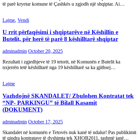
të parë kryetar komune të Çashkës u zgjodh një shqiptar. Ai…
Lajme
,
Vendi
U rrit përfaqësimi i shqiptarëve në Këshillin e
Butelit, për herë të parë 8 këshilltarë shqiptar
adminadmin
October 20, 2025
Rezultati i zgjedhjeve të 19 tetorit, në Komunën e Butelit ka
nxjerrën tetë këshilltarë nga 19 këshilltarë sa ka gjithsej…
Lajme
Vazhdojnë SKANDALET/ Zbulohen Kontratat tek
“NP- PARKINGU” të Bilall Kasamit
(DOKUMENT)
adminadmin
October 17, 2025
Skandalet në komunën e Tetovës nuk kanë të ndalur! Pas publikimit
të qindra kontratave të dyshimta tek XHOB2011, tashmë janë…