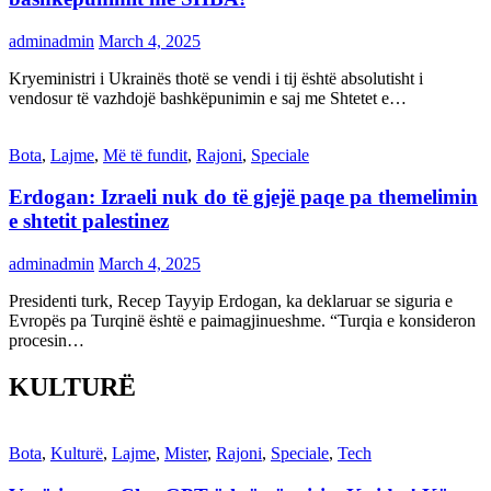
adminadmin
March 4, 2025
Kryeministri i Ukrainës thotë se vendi i tij është absolutisht i
vendosur të vazhdojë bashkëpunimin e saj me Shtetet e…
Bota
,
Lajme
,
Më të fundit
,
Rajoni
,
Speciale
Erdogan: Izraeli nuk do të gjejë paqe pa themelimin
e shtetit palestinez
adminadmin
March 4, 2025
Presidenti turk, Recep Tayyip Erdogan, ka deklaruar se siguria e
Evropës pa Turqinë është e paimagjinueshme. “Turqia e konsideron
procesin…
KULTURË
Bota
,
Kulturë
,
Lajme
,
Mister
,
Rajoni
,
Speciale
,
Tech