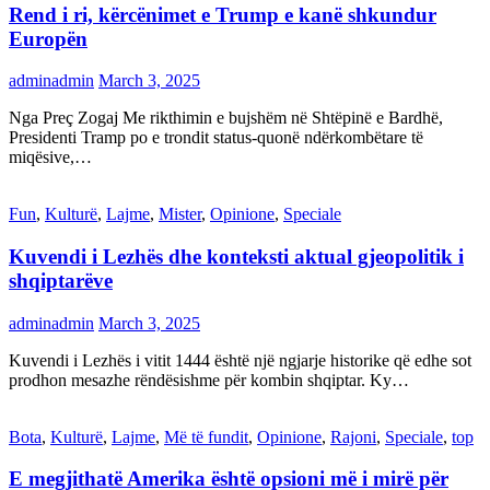
Rend i ri, kërcënimet e Trump e kanë shkundur
Europën
adminadmin
March 3, 2025
Nga Preç Zogaj Me rikthimin e bujshëm në Shtëpinë e Bardhë,
Presidenti Tramp po e trondit status-quonë ndërkombëtare të
miqësive,…
Fun
,
Kulturë
,
Lajme
,
Mister
,
Opinione
,
Speciale
Kuvendi i Lezhës dhe konteksti aktual gjeopolitik i
shqiptarëve
adminadmin
March 3, 2025
Kuvendi i Lezhës i vitit 1444 është një ngjarje historike që edhe sot
prodhon mesazhe rëndësishme për kombin shqiptar. Ky…
Bota
,
Kulturë
,
Lajme
,
Më të fundit
,
Opinione
,
Rajoni
,
Speciale
,
top
E megjithatë Amerika është opsioni më i mirë për