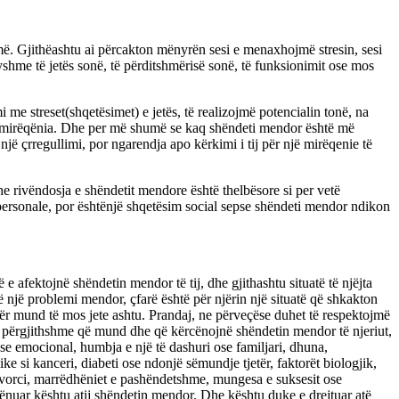
. Gjithëashtu ai përcakton mënyrën sesi e menaxhojmë stresin, sesi
shme të jetës sonë, të përditshmërisë sonë, të funksionimit ose mos
 streset(shqetësimet) e jetës, të realizojmë potencialin tonë, na
 mirëqënia. Dhe per më shumë se kaq shëndeti mendor është më
ë çrregullimi, por ngarendja apo kërkimi i tij për një mirëqenie të
he rivëndosja e shëndetit mendore është thelbësore si per vetë
personale, por ështënjë shqetësim social sepse shëndeti mendor ndikon
afektojnë shëndetin mendor të tij, dhe gjithashtu situatë të njëjta
një problemi mendor, çfarë është për njërin një situatë që shkakton
etër mund të mos jete ashtu. Prandaj, ne përveçëse duhet të respektojmë
ta të përgjithshme që mund dhe që kërcënojnë shëndetin mendor të njeriut,
 ose emocional, humbja e një të dashuri ose familjari, dhuna,
ke si kanceri, diabeti ose ndonjë sëmundje tjetër, faktorët biologjik,
 divorci, marrëdhëniet e pashëndetshme, mungesa e suksesit ose
ërcënuar kështu atij shëndetin mendor. Dhe kështu duke e drejtuar atë