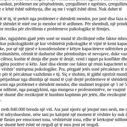
nikut, problemet me përqëndrimin, çrregullimet e ngrënies, çrregullimet e 
e e lehtë është ndërhyrja, dhe aq me i vogël është dëmi. Nuk duhet të
imit të tij, të prekët nga problemet e shëndetit mendor, por janë disa fa
jë shëndet të mirë ose jo mendor në të ardhmen. Për shembull, një prindë
tor rreziku për zhvillimin e problemeve psikologjike të fëmijes.
jike, ngjajshëm gjatë jetës sonë ne mund të zhvillojmë edhe faktor mbroj
pjekur psikologjikisht që kur vështirësit psikologjike të vijnë të kemi kap
jike, por që një pjesë e konsiderushme e këtyre kapaciteteve ndërtohen 
përshtatshëm, ofrimit të dashurisë dhe përmbushjes së nevojave, duke va
ësor, kushte të denja dhe pune të denjë, vend i sigurt pa konflikte dhe 
ra gjëra pozitive si këto. Janë disa elemte ose faktor që rrisin kapacitetet
e vështir’ mirëqenia psikologjike. Pra, përgjatë jetës sonë përcaktues të
r të përcaktuar vazhdimin e tij. Siç e shohim, të gjithë njerëzit mund të
ërjashtuar nga dhimbja që mund të çojë drejtë problemeve të shëndetit men
rekemi nga problemet e shëndetit mendor, dhe studimet tregojnë që 1 në 
kuar ndihmë, nga paragjykimi, nga mungesa e profesionistëve, ne vuajmë
 shumë dhe rrezikojmë të humbim kuptimin për jetën, dhe rrezikojmë të
.
, rreth 840.000 brenda një viti. Ata janë njerëz që jetojnë mes nesh, me
të ndryshueshme, nëse tani po kalojmë një moment të vështire ky nuk ës
 të flasim per emocionet tona, vështirësitë tona, edhe të kërkojmë ndih
 se shumë herë është në rregull që të mos jemi në rregull.