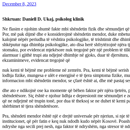
December 8, 2023
Shkruan: Daniell D. Ukaj, psikolog klinik
Ne flasim e njohim shumë fakte mbi shëndetin fizik dhe sëmundjet që e 
Por, më pak dijmë dhe e konsiderojmë shëndetin mendor, duke mbetur di
kalojmë nëpër periudha të vështira psikologjike, të trishtimit dhe dhim
shkëputur nga dhimbja psikologjike, ato disa herë shfrytëzojnë njëra 
stomaku, por evidencat mjekësore nuk tregojnë për një problem të till
alarmuar i gjithë trupi ata ndjejnë dhimbje në gjoks, duar të djersitu
ekzaminimeve, evidencat tregojnë që
nuk kemi të bëjmë me probleme në zemrën. Pra, kemi të bëjmë serish me
lodhja fizike, mungesa e ulët e energjisë e të tjera simptoma fizike, m
informacion mbi shëndetin mendor, se çfarë është ai, dhe më pastaj s
dhe ato e ndikojnë ose ka momente që bëhen faktor për njëra tjetrën,
shëndetësore. Siç është e njohur lidhja e depresionit me sëmundjet e z
që ne ndjejmë në trupin tonë, por dua të theksoj se ne duhet të kemi 
shërbimet të tjera shëndetësore.
Pra, shëndeti mendor është një e drejtë universale për njeriun, si nje t
institucionet, që për fatin e keq nuk ndodh kudo nëpër Kosovë. Poas
ndryshe nga secili prej nesh, nga faktor të ndryshëm, nga stresor të