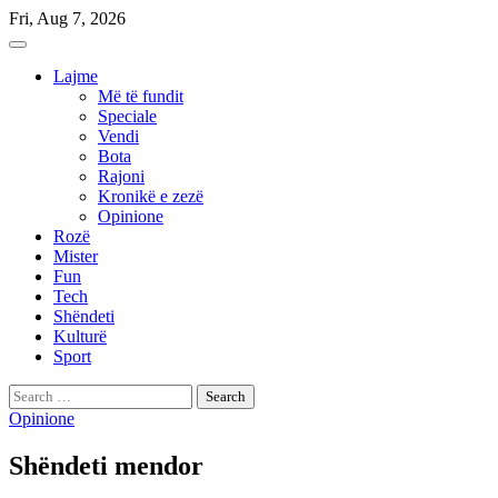
Skip
Fri, Aug 7, 2026
to
content
Lajme
Më të fundit
Speciale
Vendi
Bota
Rajoni
Kronikë e zezë
Opinione
Rozë
Mister
Fun
Tech
Shëndeti
Kulturë
Sport
Search
for:
Opinione
Shëndeti mendor