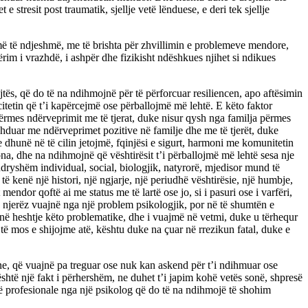
stresit post traumatik, sjellje vetë lënduese, e deri tek sjellje
za më të ndjeshmë, me të brishta për zhvillimin e problemeve mendore,
rim i vrazhdë, i ashpër dhe fizikisht ndëshkues njihet si ndikues
tës, që do të na ndihmojnë për të përforcuar resiliencen, apo aftësimin
acitetin që t’i kapërcejmë ose përballojmë më lehtë. E këto faktor
përmes ndërveprimit me të tjerat, duke nisur qysh nga familja përmes
zhduar me ndërveprimet pozitive në familje dhe me të tjerët, duke
dhunë në të cilin jetojmë, fqinjësi e sigurt, harmoni me komunitetin
 tona, dhe na ndihmojnë që vështirësit t’i përballojmë më lehtë sesa nje
 ndryshëm individual, social, biologjik, natyrorë, mjedisor mund të
 kenë një histori, një ngjarje, një periudhë vështirësie, një humbje,
dor qoftë ai me status me të lartë ose jo, si i pasuri ose i varfëri,
5 njerëz vuajnë nga një problem psikologjik, por në të shumtën e
 në heshtje këto problematike, dhe i vuajmë në vetmi, duke u tërhequr
 mos e shijojme atë, kështu duke na çuar në rrezikun fatal, duke e
 ne, që vuajnë pa treguar ose nuk kan askend për t’i ndihmuar ose
htë një fakt i përhershëm, ne duhet t’i japim kohë vetës sonë, shpresë
më profesionale nga një psikolog që do të na ndihmojë të shohim