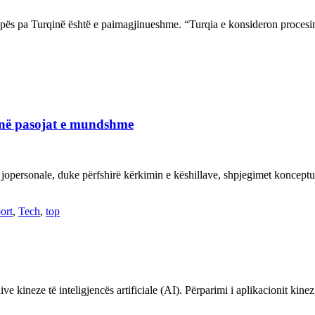
ropës pa Turqinë është e paimagjinueshme. “Turqia e konsideron proce
janë pasojat e mundshme
 jopersonale, duke përfshirë kërkimin e këshillave, shpjegimet konce
ort
,
Tech
,
top
ve kineze të inteligjencës artificiale (AI). Përparimi i aplikacionit kin