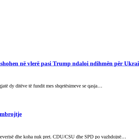
refishohen në vlerë pasi Trump ndaloi ndihmën për Ukra
ë gjatë dy ditëve të fundit mes shqetësimeve se qasja…
 mbrojtje
n e qeverisë dhe koha nuk pret. CDU/CSU dhe SPD po vazhdojnë…