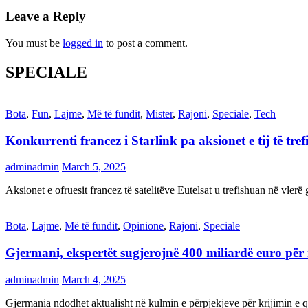
Leave a Reply
You must be
logged in
to post a comment.
SPECIALE
Bota
,
Fun
,
Lajme
,
Më të fundit
,
Mister
,
Rajoni
,
Speciale
,
Tech
Konkurrenti francez i Starlink pa aksionet e tij të t
adminadmin
March 5, 2025
Aksionet e ofruesit francez të satelitëve Eutelsat u trefishuan në vler
Bota
,
Lajme
,
Më të fundit
,
Opinione
,
Rajoni
,
Speciale
Gjermani, ekspertët sugjerojnë 400 miliardë euro për
adminadmin
March 4, 2025
Gjermania ndodhet aktualisht në kulmin e përpjekjeve për krijimi