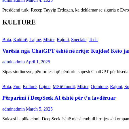
adminadmin
March 4, 2025
Presidenti turk, Recep Tayyip Erdogan, ka deklaruar se siguria e Ev
KULTURË
Bota
,
Kulturë
,
Lajme
,
Mister
,
Rajoni
,
Speciale
,
Tech
Varësia nga ChatGPT është në rritje: Kujdes! Këto 
adminadmin
April 1, 2025
Sipas studiuesve, përdoruesit që përdorin shpesh ChatGPT për biseda
Bota
,
Fun
,
Kulturë
,
Lajme
,
Më të fundit
,
Mister
,
Opinione
,
Rajoni
,
Sp
Përparimi i DeepSeek AI është për t’u lavdëruar
adminadmin
March 5, 2025
Suksesi i aplikacionit DeepSeek është një shembull i rritjes së kompani