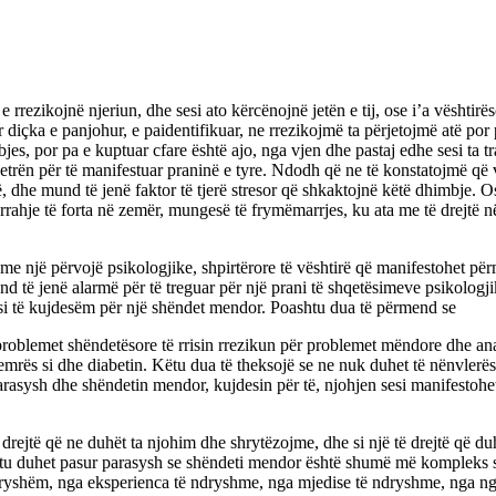
rrezikojnë njeriun, dhe sesi ato kërcënojnë jetën e tij, ose i’a vështir
çka e panjohur, e paidentifikuar, ne rrezikojmë ta përjetojmë atë por 
bjes, por pa e kuptuar cfare është ajo, nga vjen dhe pastaj edhe sesi ta
tjetrën për të manifestuar praninë e tyre. Ndodh që ne të konstatojmë 
ë, dhe mund të jenë faktor të tjerë stresor që shkaktojnë këtë dhimbje.
ra, rrahje të forta në zemër, mungesë të frymëmarrjes, ku ata me të drej
 një përvojë psikologjike, shpirtërore të vështirë që manifestohet përm
und të jenë alarmë për të treguar për një prani të shqetësimeve psikolog
esi të kujdesëm për një shëndet mendor. Poashtu dua të përmend se
 problemet shëndetësore të rrisin rrezikun për problemet mëndore dhe an
emrës si dhe diabetin. Këtu dua të theksojë se ne nuk duhet të nënvlerës
parasysh dhe shëndetin mendor, kujdesin për të, njohjen sesi manifestoh
ë drejtë që ne duhët ta njohim dhe shrytëzojme, dhe si një të drejtë që du
htu duhet pasur parasysh se shëndeti mendor është shumë më kompleks s
 ndryshëm, nga eksperienca të ndryshme, nga mjedise të ndryshme, nga ng