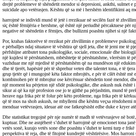
drejtë problemeve të shëndetit mendor si depresioni, ankthi, sulmet e pa
suicidale apo vetërasjen. Kështu që sa më i hershëm identifikimi aq m
harrojmë se individi mund të jetë i rrezikuar në secilën fazë të zhvill
siç është fëmijëria e hershme, që është një periudhë përcaktuese për n
negative në shëndetin e fëmijes, dhe bullizmi poashtu njihet si një fak
Por, krahas faktorëve të rrezikut për zhvillimin e problemeve psikolog
e përballjes ndaj situatave të vështira që sjell jeta, dhe të jemi me të 
përfshijne atributet tona psikologjike, sociale, emocionale dhe biolog
një kujdesi të përshtatshem, mbështetje të përshtatshme, vlerësim të 
vazhduar me një mjedisë të përshtatshëm që na mundëson një edukim cil
dhe të tjerët, hapësirë për të shprehur veten dhe talentet tona, e të tje
grup tjetër që i mungojnë këta faktor mbrojtës, e për të cilët është më 
kombinohen për të mbrojtur ose kërcënuar shëndetin tonë mendor, dhe pë
një moment ku përjeton një sfidë psikologjike, dhe askush nuk është i p
sikur ai që ka një profesion ose jo te gjithë pa përjashtim, mund të p
herave nga frika për të folur për këto probleme, nga frika për të kër
që të mos na shoh askush, ne mbyllemi dhe kështu veçsa rëndohemi më
menduar vetëvrasjen, ideuar atë ose fatkeqësisht edhe duke e kryer atë
Dhe statistikat tregojnë për nje numër të madh të vetëvrasjeve në botë
kuptuar. Dhe ne asnjëherë s’duhet të harrojmë që emocionet tona janë 
vetës sonë, kurajo vetës sone dhe poashtu s’duhet te kemi turp e frikë
perspektiva të reja, dhe të fitojmë kundrejtë vështirësive. Mos harroni