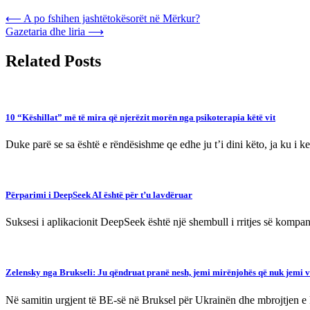
Post
⟵
A po fshihen jashtëtokësorët në Mërkur?
Gazetaria dhe liria
⟶
navigation
Related Posts
10 “Këshillat” më të mira që njerëzit morën nga psikoterapia këtë vit
Duke parë se sa është e rëndësishme qe edhe ju t’i dini këto, ja ku i k
Përparimi i DeepSeek AI është për t’u lavdëruar
Suksesi i aplikacionit DeepSeek është një shembull i rritjes së kompani
Zelensky nga Brukseli: Ju qëndruat pranë nesh, jemi mirënjohës që nuk jemi 
Në samitin urgjent të BE-së në Bruksel për Ukrainën dhe mbrojtjen e