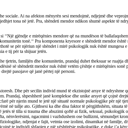
he sociale. Ai na afekton mënyrën sesi mendojmë, ndjejmë dhe veprojmë
edhjet tona në jetë. Pra, shëndeti mendor ndikon shumë aspekte të ndry
i ‘‘Një gjëndje e mirëqënies mendore që na mundëson të ballafaqohemi me
omunitetin tonë.‘‘ Pra komponenta kryesore e shëndetit mendor është
otë se për njëriun një shëndet i mirë psikologjik nuk është mungesa e nj
a e tij për ta shijuar jetën.
 tjetrin, familjën dhe komunitetin, prandaj duhet theksuar se ruajtja d
ndësisë së shëndetit mendor nuk është vetëm çështje e mirëqënies sonë 
drejtë pasojave që janë përtej një personi.
resh. Dhe për secilin individ mund të ekzistojnë arsye të ndryshme që e 
. Prandaj, shpeshherë janë komplekse dhe unike arsyet që çojnë drejtë 
farë për njerin mund te jetë një situatë normale psikologjike për një tj
i vëmë në tallje ato. Gjithsesi ka dhe disa faktor të përgjithshëm, situa
 jetës të tilla si trauma dhe abuzimi qoftë ai fizik, seksual, psikologjik
 lufta, nënvlerësimi, ngacmimi i vazhdushem ose bullizmi, sëmundjet kroni
fiziologjike, ndjenjat e fajit, vetmia ose izolimi, dinamikat në familje,
nicojnë te individi shfaqjen e një vështirësie psikologjike, e duke i’a k