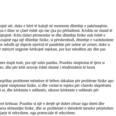
ësojnë atë, duke e bërë të kalojë në momente dhimbje e pakënaqësie.
pa e ditur se çfarë është ajo me çka po përballemi. Kështu ne mund të
 trajtojmë. Këtu duhet përmendur se dhe dhimbja fizike nuk është e
që vuajmë nga një dhimbje fizike, si përshembull, dhimbje e vazhdushme
 Ose ndodh që shpesh njerëzit të pandehin për sulme në zemer, duke u
të në mënyrë urgjente kërkojnë mjekun, por kur ndodhen aty dhe pas
es trupit tonë, pra një sulm paniku. Poashtu simptoma të tjera si
jike, dhe për këtë arsyeje është shumë i rëndësishëm të kemi
asjelltas problemet mëndore të bëhen shkaktar për probleme fizike apo
ojmë simptomat fizike, si dhe vizitat te mjeku për cfaredo shqetësimi
et ai, dhe kërkimin e ndihmës, sikurse kërkimin e ndihmës për
het kërkuar. Poashtu si një e drejtë që duhet ofruar nga shteti dhe
esa sëmundjet fizike, dhe se problemet e shëndetit mendor përjetohen
jarje të ndryshme, nga potenciale të ndryshme.