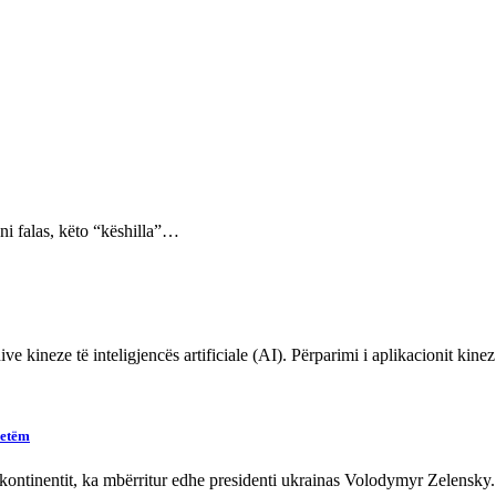
eni falas, këto “këshilla”…
ve kineze të inteligjencës artificiale (AI). Përparimi i aplikacionit kin
vetëm
 kontinentit, ka mbërritur edhe presidenti ukrainas Volodymyr Zelensk