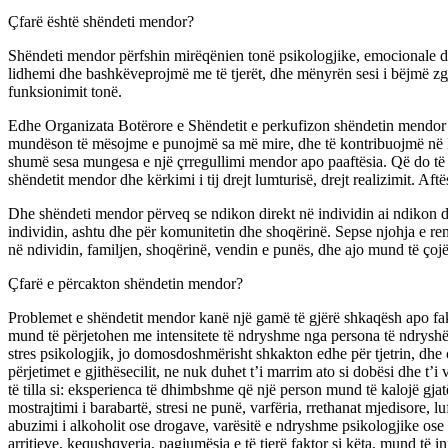
Çfarë është shëndeti mendor?
Shëndeti mendor përfshin mirëqënien tonë psikologjike, emocionale d
lidhemi dhe bashkëveprojmë me të tjerët, dhe mënyrën sesi i bëjmë zgj
funksionimit tonë.
Edhe Organizata Botërore e Shëndetit e perkufizon shëndetin mendor s
mundëson të mësojme e punojmë sa më mire, dhe të kontribuojmë në k
shumë sesa mungesa e një çrregullimi mendor apo paaftësia. Që do të th
shëndetit mendor dhe kërkimi i tij drejt lumturisë, drejt realizimit. Aftësi
Dhe shëndeti mendor përveq se ndikon direkt në individin ai ndikon dhe
individin, ashtu dhe për komunitetin dhe shoqërinë. Sepse njohja e re
në ndividin, familjen, shoqërinë, vendin e punës, dhe ajo mund të çojë 
Çfarë e përcakton shëndetin mendor?
Problemet e shëndetit mendor kanë një gamë të gjërë shkaqësh apo fakto
mund të përjetohen me intensitete të ndryshme nga persona të ndryshëm
stres psikologjik, jo domosdoshmërisht shkakton edhe për tjetrin, dhe c
përjetimet e gjithësecilit, ne nuk duhet t’i marrim ato si dobësi dhe t’
të tilla si: eksperienca të dhimbshme që një person mund të kalojë gjatë
mostrajtimi i barabartë, stresi ne punë, varfëria, rrethanat mjedisore,
abuzimi i alkoholit ose drogave, varësitë e ndryshme psikologjike ose 
arritjeve, kequshqyerja, pagjumësia e të tjerë faktor si këta, mund të i