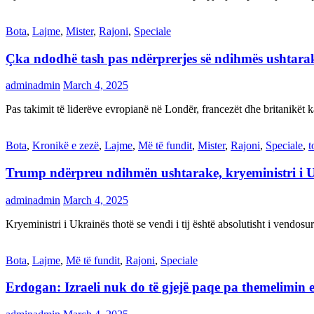
Bota
,
Lajme
,
Mister
,
Rajoni
,
Speciale
Çka ndodhë tash pas ndërprerjes së ndihmës ushtar
adminadmin
March 4, 2025
Pas takimit të liderëve evropianë në Londër, francezët dhe britanikët 
Bota
,
Kronikë e zezë
,
Lajme
,
Më të fundit
,
Mister
,
Rajoni
,
Speciale
,
t
Trump ndërpreu ndihmën ushtarake, kryeministri i 
adminadmin
March 4, 2025
Kryeministri i Ukrainës thotë se vendi i tij është absolutisht i vendo
Bota
,
Lajme
,
Më të fundit
,
Rajoni
,
Speciale
Erdogan: Izraeli nuk do të gjejë paqe pa themelimin e 