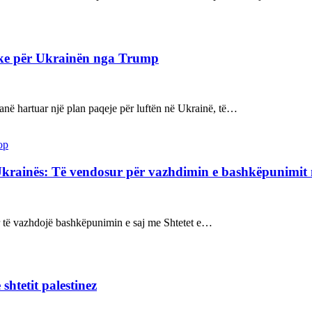
ake për Ukrainën nga Trump
kanë hartuar një plan paqeje për luftën në Ukrainë, të…
op
Ukrainës: Të vendosur për vazhdimin e bashkëpunimi
sur të vazhdojë bashkëpunimin e saj me Shtetet e…
shtetit palestinez