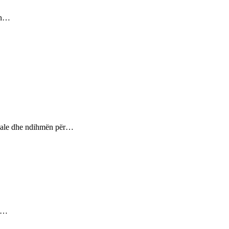
sin…
ptuale dhe ndihmën për…
ez…