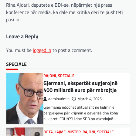
shembull i rritjes së kompanive kineze të
Rina Ajdari, deputete e BDI-së, nëpërmjet një press
Gjermani, ekspertët sugjerojnë
inteligjencës artificiale (AI). Përparimi i
konference për media, ka dalë me kritika deri te pushteti
aplikacionit kinez…
400 miliardë euro për mbrojtje
pasi iu…
adminadmin
March 4, 2025
BOTA
,
KULTURË
,
LAJME
,
MË TË FUNDIT
,
Gjermania ndodhet aktualisht në kulmin e
MISTER
,
OPINIONE
,
RAJONI
,
SPECIALE
,
TOP
,
Leave a Reply
përpjekjeve për krijimin e qeverisë dhe koha
UNCATEGORIZED
nuk pret. CDU/CSU dhe SPD po vazhdojnë…
Rend i ri, kërcënimet e Trump e
You must be
logged in
to post a comment.
kanë shkundur Europën
BOTA
,
LAJME
,
MISTER
,
RAJONI
,
SPECIALE
adminadmin
March 3, 2025
Çka ndodhë tash pas
SPECIALE
Nga Preç Zogaj Me rikthimin e bujshëm në
ndërprerjes së ndihmës
Shtëpinë e Bardhë, Presidenti Tramp po e
ushtarake për Ukrainën nga
trondit status-quonë ndërkombëtare të
Trump
miqësive,…
adminadmin
March 4, 2025
FUN
,
KULTURË
,
LAJME
,
MISTER
,
OPINIONE
,
Pas takimit të liderëve evropianë në Londër,
SPECIALE
francezët dhe britanikët kanë hartuar një
Kuvendi i Lezhës dhe konteksti
plan paqeje për luftën në Ukrainë, të…
aktual gjeopolitik i shqiptarëve
BOTA
,
KRONIKË E ZEZË
,
LAJME
,
adminadmin
March 3, 2025
MË TË FUNDIT
,
MISTER
,
RAJONI
,
SPECIALE
,