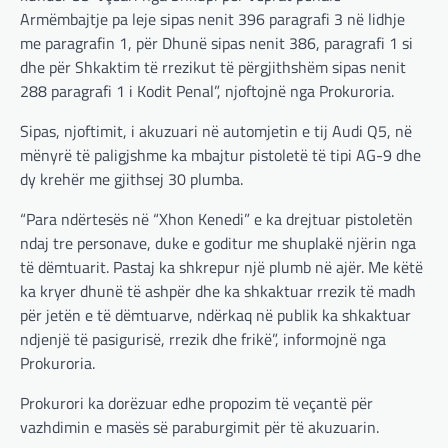
Armëmbajtje pa leje sipas nenit 396 paragrafi 3 në lidhje
me paragrafin 1, për Dhunë sipas nenit 386, paragrafi 1 si
dhe për Shkaktim të rrezikut të përgjithshëm sipas nenit
288 paragrafi 1 i Kodit Penal”, njoftojnë nga Prokuroria.
Sipas, njoftimit, i akuzuari në automjetin e tij Audi Q5, në
mënyrë të paligjshme ka mbajtur pistoletë të tipi AG-9 dhe
dy krehër me gjithsej 30 plumba.
“Para ndërtesës në “Xhon Kenedi” e ka drejtuar pistoletën
ndaj tre personave, duke e goditur me shuplakë njërin nga
të dëmtuarit. Pastaj ka shkrepur një plumb në ajër. Me këtë
ka kryer dhunë të ashpër dhe ka shkaktuar rrezik të madh
për jetën e të dëmtuarve, ndërkaq në publik ka shkaktuar
ndjenjë të pasigurisë, rrezik dhe frikë”, informojnë nga
Prokuroria.
Prokurori ka dorëzuar edhe propozim të veçantë për
vazhdimin e masës së paraburgimit për të akuzuarin.