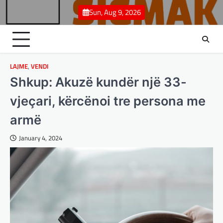
Skip
Sun, Aug 9, 2026
to
content
LAJME
,
VENDI
Shkup: Akuzë kundër një 33-
vjeçari, kërcënoi tre persona me
armë
January 4, 2024