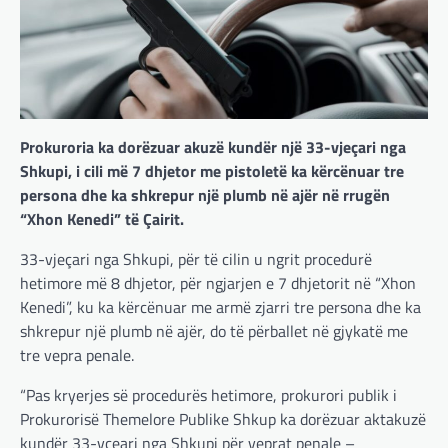
Prokuroria ka dorëzuar akuzë kundër një 33-vjeçari nga
Shkupi, i cili më 7 dhjetor me pistoletë ka kërcënuar tre
persona dhe ka shkrepur një plumb në ajër në rrugën
“Xhon Kenedi” të Çairit.
33-vjeçari nga Shkupi, për të cilin u ngrit procedurë
hetimore më 8 dhjetor, për ngjarjen e 7 dhjetorit në “Xhon
Kenedi”, ku ka kërcënuar me armë zjarri tre persona dhe ka
shkrepur një plumb në ajër, do të përballet në gjykatë me
tre vepra penale.
“Pas kryerjes së procedurës hetimore, prokurori publik i
Prokurorisë Themelore Publike Shkup ka dorëzuar aktakuzë
kundër 33-vçeari nga Shkupi për veprat penale –