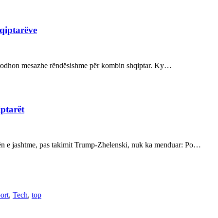
hqiptarëve
ot prodhon mesazhe rëndësishme për kombin shqiptar. Ky…
iptarët
kën e jashtme, pas takimit Trump-Zhelenski, nuk ka menduar: Po…
ort
,
Tech
,
top