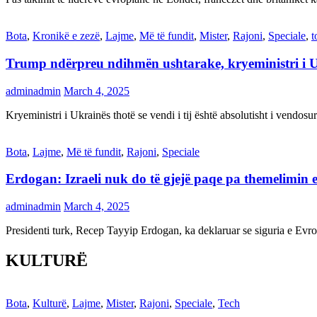
Bota
,
Kronikë e zezë
,
Lajme
,
Më të fundit
,
Mister
,
Rajoni
,
Speciale
,
t
Trump ndërpreu ndihmën ushtarake, kryeministri i 
adminadmin
March 4, 2025
Kryeministri i Ukrainës thotë se vendi i tij është absolutisht i vendo
Bota
,
Lajme
,
Më të fundit
,
Rajoni
,
Speciale
Erdogan: Izraeli nuk do të gjejë paqe pa themelimin e 
adminadmin
March 4, 2025
Presidenti turk, Recep Tayyip Erdogan, ka deklaruar se siguria e Ev
KULTURË
Bota
,
Kulturë
,
Lajme
,
Mister
,
Rajoni
,
Speciale
,
Tech