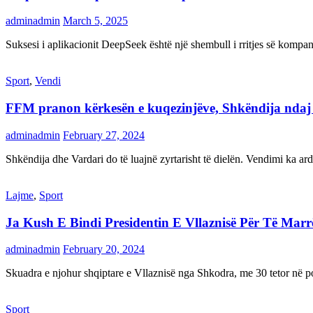
adminadmin
March 5, 2025
Suksesi i aplikacionit DeepSeek është një shembull i rritjes së kompani
Sport
,
Vendi
FFM pranon kërkesën e kuqezinjëve, Shkëndija ndaj Va
adminadmin
February 27, 2024
Shkëndija dhe Vardari do të luajnë zyrtarisht të dielën. Vendimi ka a
Lajme
,
Sport
Ja Kush E Bindi Presidentin E Vllaznisë Për Të Mar
adminadmin
February 20, 2024
Skuadra e njohur shqiptare e Vllaznisë nga Shkodra, me 30 tetor në pos
Sport