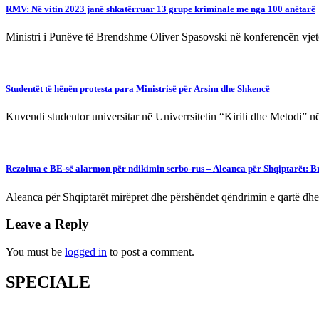
RMV: Në vitin 2023 janë shkatërruar 13 grupe kriminale me nga 100 anëtarë
Ministri i Punëve të Brendshme Oliver Spasovski në konferencën vjeto
Studentët të hënën protesta para Ministrisë për Arsim dhe Shkencë
Kuvendi studentor universitar në Univerrsitetin “Kirili dhe Metodi” 
Rezoluta e BE-së alarmon për ndikimin serbo-rus – Aleanca për Shqiptarët: B
Aleanca për Shqiptarët mirëpret dhe përshëndet qëndrimin e qartë dhe 
Leave a Reply
You must be
logged in
to post a comment.
SPECIALE