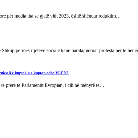
re për media tha se gjatë vitit 2023, është shënuar reduktim…
në Shkup përmes rrjeteve sociale kanë paralajmëruar protesta për të hën
rukseli e kuptoi, a e kupton edhe VLEN?
të prerë të Parlamentit Evropian, i cili në mënyrë të…