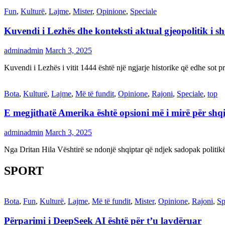
Fun
,
Kulturë
,
Lajme
,
Mister
,
Opinione
,
Speciale
Kuvendi i Lezhës dhe konteksti aktual gjeopolitik i s
adminadmin
March 3, 2025
Kuvendi i Lezhës i vitit 1444 është një ngjarje historike që edhe s
Bota
,
Kulturë
,
Lajme
,
Më të fundit
,
Opinione
,
Rajoni
,
Speciale
,
top
E megjithatë Amerika është opsioni më i mirë për shq
adminadmin
March 3, 2025
Nga Dritan Hila Vështirë se ndonjë shqiptar që ndjek sadopak politi
SPORT
Bota
,
Fun
,
Kulturë
,
Lajme
,
Më të fundit
,
Mister
,
Opinione
,
Rajoni
,
Sp
Përparimi i DeepSeek AI është për t’u lavdëruar