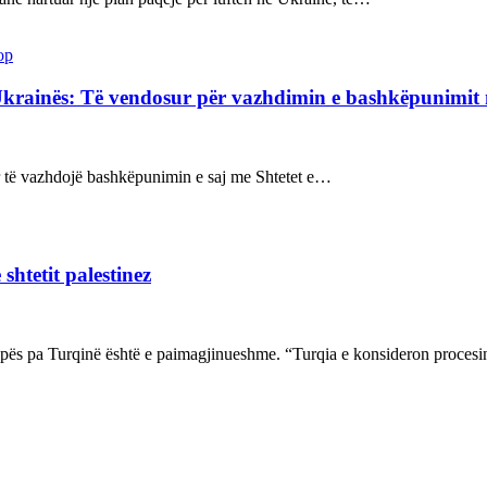
op
Ukrainës: Të vendosur për vazhdimin e bashkëpunimi
sur të vazhdojë bashkëpunimin e saj me Shtetet e…
shtetit palestinez
ropës pa Turqinë është e paimagjinueshme. “Turqia e konsideron proce