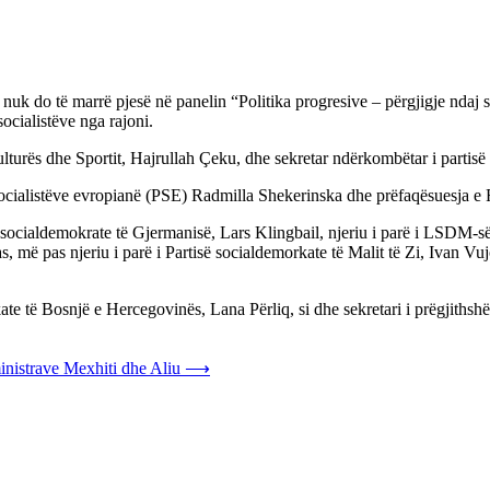
uk do të marrë pjesë në panelin “Politika progresive – përgjigje ndaj 
ocialistëve nga rajoni.
 Kulturës dhe Sportit, Hajrullah Çeku, dhe sekretar ndërkombëtar i partisë
ë socialistëve evropianë (PSE) Radmilla Shekerinska dhe prëfaqësuesja e
ë socialdemokrate të Gjermanisë, Lars Klingbail, njeriu i parë i LSDM-s
s, më pas njeriu i parë i Partisë socialdemorkate të Malit të Zi, Ivan Vuj
te të Bosnjë e Hercegovinës, Lana Përliq, si dhe sekretari i prëgjithshëm
ministrave Mexhiti dhe Aliu
⟶