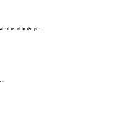
ptuale dhe ndihmën për…
ez…