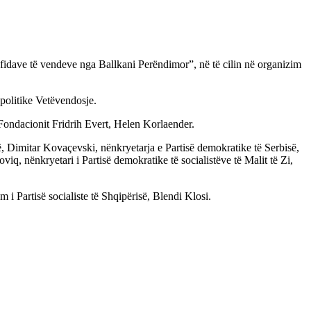
sfidave të vendeve nga Ballkani Perëndimor”, në të cilin në organizim
 politike Vetëvendosje.
 Fondacionit Fridrih Evert, Helen Korlaender.
ë, Dimitar Kovaçevski, nënkryetarja e Partisë demokratike të Serbisë,
oviq, nënkryetari i Partisë demokratike të socialistëve të Malit të Zi,
 i Partisë socialiste të Shqipërisë, Blendi Klosi.