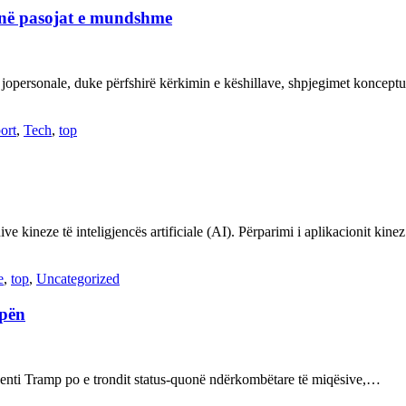
janë pasojat e mundshme
 jopersonale, duke përfshirë kërkimin e këshillave, shpjegimet konce
ort
,
Tech
,
top
ve kineze të inteligjencës artificiale (AI). Përparimi i aplikacionit kin
e
,
top
,
Uncategorized
opën
enti Tramp po e trondit status-quonë ndërkombëtare të miqësive,…