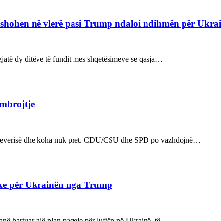
refishohen në vlerë pasi Trump ndaloi ndihmën për Ukra
ë gjatë dy ditëve të fundit mes shqetësimeve se qasja…
 mbrojtje
n e qeverisë dhe koha nuk pret. CDU/CSU dhe SPD po vazhdojnë…
ake për Ukrainën nga Trump
kanë hartuar një plan paqeje për luftën në Ukrainë, të…