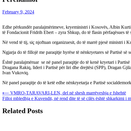
February 9, 2024
Edhe përkundër paralajmërimeve, kryeministri i Kosovës, Albin Kurti n
të Fondacionit Fridrih Ebert – zyra Shkup, do të flasin përfaqësues të s
Në vend të tij, siç njoftuan organizuesit, do të marrë pjesë ministri i
Ngjarja do të fillojë me paraqitje hyrëse të nënkryetares së Partisë s
Është paralajmëruar se në panel paraqitje do të kenë kryetari i Partis
Dragana Rakiq, lideri i Partisë për liri dhe drejtësi (SPP), Dragan Gjila
Ivan Vukoviq.
Në panel paraqitje do të ketë edhe nënkryetarja e Partisë socialdemorka
Post
⟵
VMRO-TARAVARI-LEN, del në shesh marrëveshja e fshehtë
Filloi mbledhja e Kuvendit, në rend dite të së cilës është shkarkimi i 
navigation
Related Posts