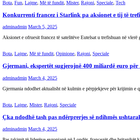
Bota
,
Fun
,
Lajme
,
Më të fundit
,
Mister
,
Rajoni
,
Speciale
,
Tech
Konkurrenti francez i Starlink pa aksionet e tij të t
adminadmin
March 5, 2025
Aksionet e ofruesit francez të satelitëve Eutelsat u trefishuan në vler
Bota
,
Lajme
,
Më të fundit
,
Opinione
,
Rajoni
,
Speciale
Gjermani, ekspertët sugjerojnë 400 miliardë euro për
adminadmin
March 4, 2025
Gjermania ndodhet aktualisht në kulmin e përpjekjeve për krijimi
Bota
,
Lajme
,
Mister
,
Rajoni
,
Speciale
Çka ndodhë tash pas ndërprerjes së ndihmës ushtar
adminadmin
March 4, 2025
Pas takimit të liderëve evropianë në Londër, francezët dhe britanikët 