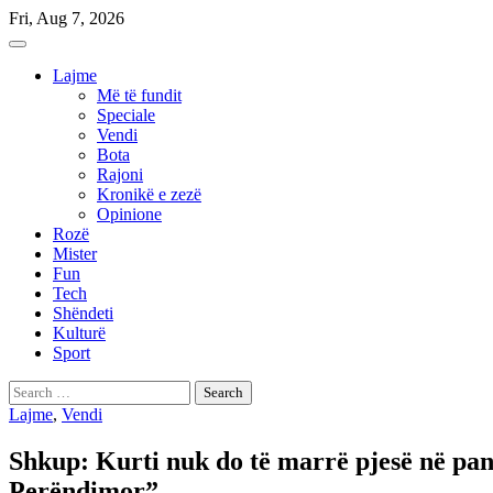
Skip
Fri, Aug 7, 2026
to
content
Lajme
Më të fundit
Speciale
Vendi
Bota
Rajoni
Kronikë e zezë
Opinione
Rozë
Mister
Fun
Tech
Shëndeti
Kulturë
Sport
Search
for:
Lajme
,
Vendi
Shkup: Kurti nuk do të marrë pjesë në pane
Perëndimor”