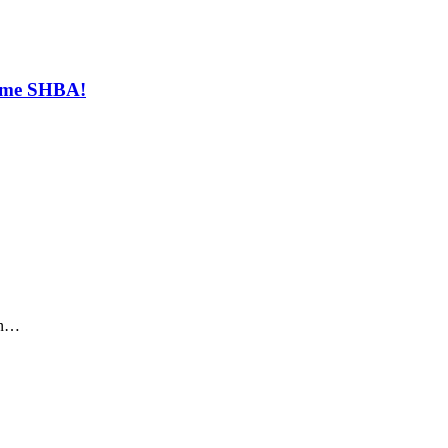
t me SHBA!
sin…