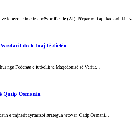
ve kineze të inteligjencës artificiale (AI). Përparimi i aplikacionit kin
rdarit do të luaj të dielën
rdhur nga Federata e futbollit të Maqedonisë së Veriut…
rë Qatip Osmanin
tin e trajnerit zyrtarizoi strategun tetovar, Qatip Osmani.…