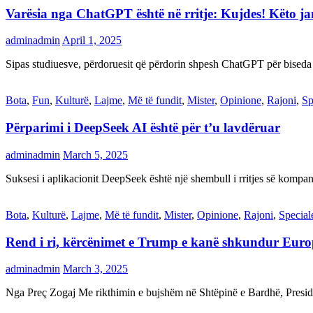
Varësia nga ChatGPT është në rritje: Kujdes! Këto 
adminadmin
April 1, 2025
Sipas studiuesve, përdoruesit që përdorin shpesh ChatGPT për biseda
Bota
,
Fun
,
Kulturë
,
Lajme
,
Më të fundit
,
Mister
,
Opinione
,
Rajoni
,
Sp
Përparimi i DeepSeek AI është për t’u lavdëruar
adminadmin
March 5, 2025
Suksesi i aplikacionit DeepSeek është një shembull i rritjes së kompani
Bota
,
Kulturë
,
Lajme
,
Më të fundit
,
Mister
,
Opinione
,
Rajoni
,
Special
Rend i ri, kërcënimet e Trump e kanë shkundur Eur
adminadmin
March 3, 2025
Nga Preç Zogaj Me rikthimin e bujshëm në Shtëpinë e Bardhë, Presid