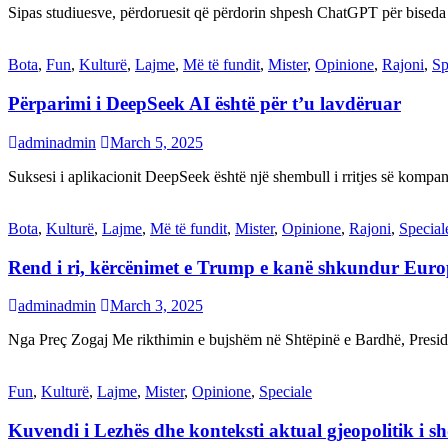
Sipas studiuesve, përdoruesit që përdorin shpesh ChatGPT për biseda
Bota
,
Fun
,
Kulturë
,
Lajme
,
Më të fundit
,
Mister
,
Opinione
,
Rajoni
,
Sp
Përparimi i DeepSeek AI është për t’u lavdëruar
adminadmin
March 5, 2025
Suksesi i aplikacionit DeepSeek është një shembull i rritjes së kompani
Bota
,
Kulturë
,
Lajme
,
Më të fundit
,
Mister
,
Opinione
,
Rajoni
,
Special
Rend i ri, kërcënimet e Trump e kanë shkundur Eur
adminadmin
March 3, 2025
Nga Preç Zogaj Me rikthimin e bujshëm në Shtëpinë e Bardhë, Presid
Fun
,
Kulturë
,
Lajme
,
Mister
,
Opinione
,
Speciale
Kuvendi i Lezhës dhe konteksti aktual gjeopolitik i s