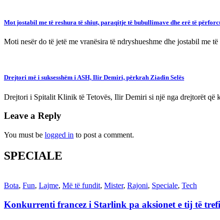
Mot jostabil me të reshura të shiut, paraqitje të bubullimave dhe erë të përfor
Moti nesër do të jetë me vranësira të ndryshueshme dhe jostabil me të
Drejtori më i suksesshëm i ASH, Ilir Demiri, përkrah Ziadin Selës
Drejtori i Spitalit Klinik të Tetovës, Ilir Demiri si një nga drejtorët 
Leave a Reply
You must be
logged in
to post a comment.
SPECIALE
Bota
,
Fun
,
Lajme
,
Më të fundit
,
Mister
,
Rajoni
,
Speciale
,
Tech
Konkurrenti francez i Starlink pa aksionet e tij të t