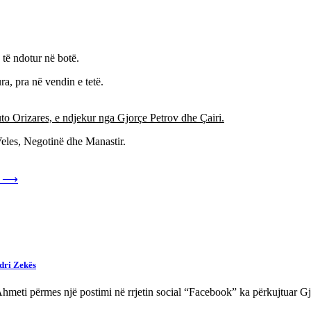
 të ndotur në botë.
a, pra në vendin e tetë.
uto Orizares, e ndjekur nga Gjorçe Petrov dhe Çairi.
Veles, Negotinë dhe Manastir.
⟶
dri Zekës
Ahmeti përmes një postimi në rrjetin social “Facebook” ka përkujtuar 