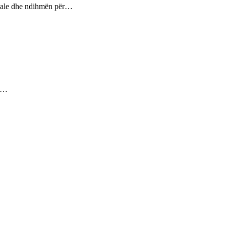
ptuale dhe ndihmën për…
ez…