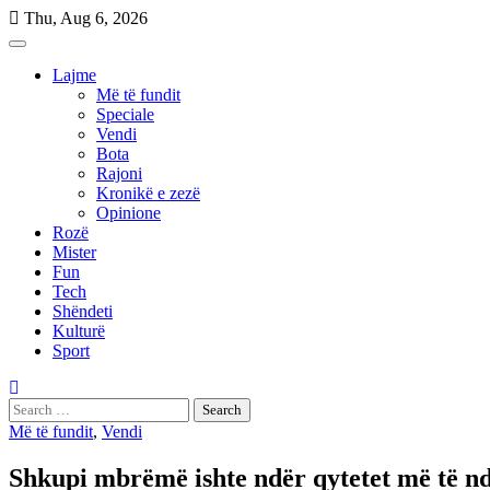
Skip
Thu, Aug 6, 2026
to
content
Lajme
Më të fundit
Speciale
Vendi
Bota
Rajoni
Kronikë e zezë
Opinione
Rozë
Mister
Fun
Tech
Shëndeti
Kulturë
Sport
Search
for:
Më të fundit
,
Vendi
Shkupi mbrëmë ishte ndër qytetet më të nd