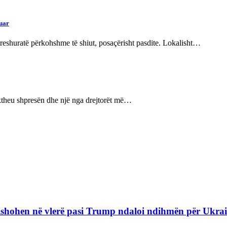
cuar
 reshuratë përkohshme të shiut, posaçërisht pasdite. Lokalisht…
që ktheu shpresën dhe një nga drejtorët më…
refishohen në vlerë pasi Trump ndaloi ndihmën për Ukra