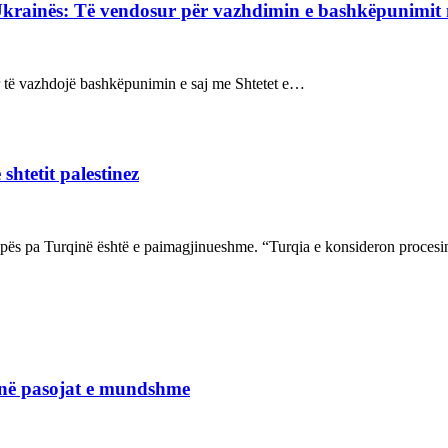
Ukrainës: Të vendosur për vazhdimin e bashkëpunimi
sur të vazhdojë bashkëpunimin e saj me Shtetet e…
shtetit palestinez
ropës pa Turqinë është e paimagjinueshme. “Turqia e konsideron proce
janë pasojat e mundshme