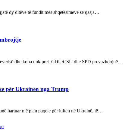
ë gjatë dy ditëve të fundit mes shqetësimeve se qasja…
 mbrojtje
n e qeverisë dhe koha nuk pret. CDU/CSU dhe SPD po vazhdojnë…
ake për Ukrainën nga Trump
kanë hartuar një plan paqeje për luftën në Ukrainë, të…
op