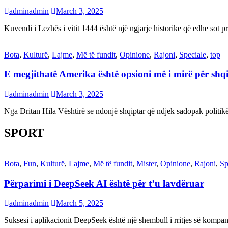
adminadmin
March 3, 2025
Kuvendi i Lezhës i vitit 1444 është një ngjarje historike që edhe s
Bota
,
Kulturë
,
Lajme
,
Më të fundit
,
Opinione
,
Rajoni
,
Speciale
,
top
E megjithatë Amerika është opsioni më i mirë për shq
adminadmin
March 3, 2025
Nga Dritan Hila Vështirë se ndonjë shqiptar që ndjek sadopak politi
SPORT
Bota
,
Fun
,
Kulturë
,
Lajme
,
Më të fundit
,
Mister
,
Opinione
,
Rajoni
,
Sp
Përparimi i DeepSeek AI është për t’u lavdëruar
adminadmin
March 5, 2025
Suksesi i aplikacionit DeepSeek është një shembull i rritjes së kompani