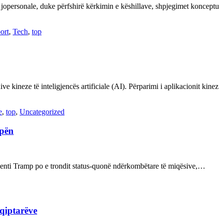
 jopersonale, duke përfshirë kërkimin e këshillave, shpjegimet konce
ort
,
Tech
,
top
ve kineze të inteligjencës artificiale (AI). Përparimi i aplikacionit kin
e
,
top
,
Uncategorized
opën
enti Tramp po e trondit status-quonë ndërkombëtare të miqësive,…
hqiptarëve