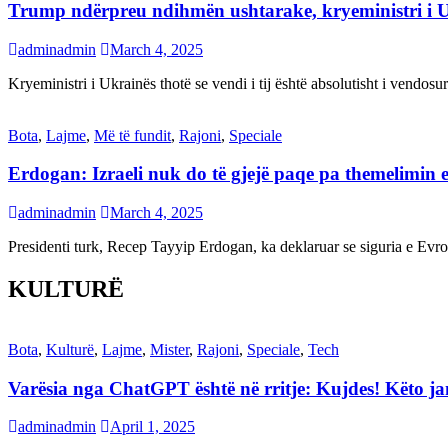
Trump ndërpreu ndihmën ushtarake, kryeministri i 
adminadmin
March 4, 2025
Kryeministri i Ukrainës thotë se vendi i tij është absolutisht i vendo
Bota
,
Lajme
,
Më të fundit
,
Rajoni
,
Speciale
Erdogan: Izraeli nuk do të gjejë paqe pa themelimin e 
adminadmin
March 4, 2025
Presidenti turk, Recep Tayyip Erdogan, ka deklaruar se siguria e Ev
KULTURË
Bota
,
Kulturë
,
Lajme
,
Mister
,
Rajoni
,
Speciale
,
Tech
Varësia nga ChatGPT është në rritje: Kujdes! Këto 
adminadmin
April 1, 2025