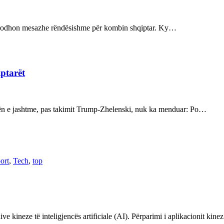
ot prodhon mesazhe rëndësishme për kombin shqiptar. Ky…
iptarët
kën e jashtme, pas takimit Trump-Zhelenski, nuk ka menduar: Po…
ort
,
Tech
,
top
ve kineze të inteligjencës artificiale (AI). Përparimi i aplikacionit kin