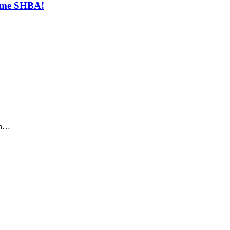
t me SHBA!
sin…