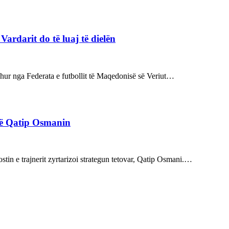
rdarit do të luaj të dielën
rdhur nga Federata e futbollit të Maqedonisë së Veriut…
rë Qatip Osmanin
tin e trajnerit zyrtarizoi strategun tetovar, Qatip Osmani.…