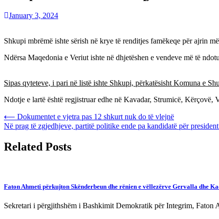
January 3, 2024
Shkupi mbrëmë ishte sërish në krye të renditjes famëkeqe për ajrin më
Ndërsa Maqedonia e Veriut ishte në dhjetëshen e vendeve më të ndotur
Sipas qyteteve, i pari në listë ishte Shkupi, përkatësisht Komuna e Sh
Ndotje e lartë është regjistruar edhe në Kavadar, Strumicë, Kërçovë, 
Post
⟵
Dokumentet e vjetra pas 12 shkurt nuk do të vlejnë
Në prag të zgjedhjeve, partitë politike ende pa kandidatë për president
navigation
Related Posts
Faton Ahmeti përkujton Skënderbeun dhe rënien e vëllezërve Gervalla dhe Ka
Sekretari i përgjithshëm i Bashkimit Demokratik për Integrim, Faton 