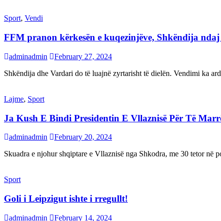
Sport
,
Vendi
FFM pranon kërkesën e kuqezinjëve, Shkëndija ndaj Va
adminadmin
February 27, 2024
Shkëndija dhe Vardari do të luajnë zyrtarisht të dielën. Vendimi ka a
Lajme
,
Sport
Ja Kush E Bindi Presidentin E Vllaznisë Për Të Mar
adminadmin
February 20, 2024
Skuadra e njohur shqiptare e Vllaznisë nga Shkodra, me 30 tetor në pos
Sport
Goli i Leipzigut ishte i rregullt!
adminadmin
February 14, 2024