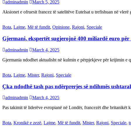
adminadmin
March 5, 2025
Aksionet e ofruesit francez të satelitëve Eutelsat u trefishuan në vler
Bota
,
Lajme
,
Më të fundit
,
Opinione
,
Rajoni
,
Speciale
Gjermani, ekspertët sugjerojnë 400 miliardë euro për
adminadmin
March 4, 2025
Gjermania ndodhet aktualisht në kulmin e përpjekjeve për krijimi
Bota
,
Lajme
,
Mister
,
Rajoni
,
Speciale
Çka ndodhë tash pas ndërprerjes së ndihmës ushtar
adminadmin
March 4, 2025
Pas takimit të liderëve evropianë në Londër, francezët dhe britanikët 
Bota
,
Kronikë e zezë
,
Lajme
,
Më të fundit
,
Mister
,
Rajoni
,
Speciale
,
t