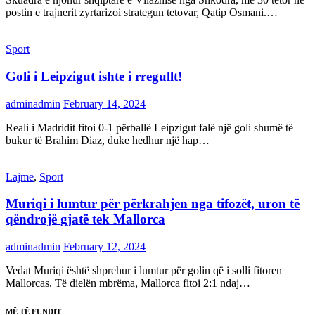
postin e trajnerit zyrtarizoi strategun tetovar, Qatip Osmani.…
Sport
Goli i Leipzigut ishte i rregullt!
adminadmin
February 14, 2024
Reali i Madridit fitoi 0-1 përballë Leipzigut falë një goli shumë të
bukur të Brahim Diaz, duke hedhur një hap…
Lajme
,
Sport
Muriqi i lumtur për përkrahjen nga tifozët, uron të
qëndrojë gjatë tek Mallorca
adminadmin
February 12, 2024
Vedat Muriqi është shprehur i lumtur për golin që i solli fitoren
Mallorcas. Të dielën mbrëma, Mallorca fitoi 2:1 ndaj…
MË TË FUNDIT