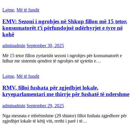
Lajme
,
Më të fundit
EMV: Sezoni i ngrohjes në Shkup fillon më 15 tetor,
konsumatorët t’i përfundojnë ndërhyrjet e tyre në
kohë
adminadmin
September 30, 2025
Më 15 tetor fillon zyrtarisht sezoni i ngrohjes për konsumatorët e
lidhur me sistemin qendror të ngrohjes në qytetin e…
Lajme
,
Më të fundit
RMV, filloi fushata për zgjedhjet lokale,
kryeparlamentari me thirrje për fushatë të ndershme
adminadmin
September 29, 2025
Nga mesnata e mbrëmshme (29 shtator) filloi fushata zgjedhore për
zgjedhjet lokale të këtij viti, rrethi i parë i të…