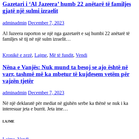
Gazetari i ‘Al Jazeera’ humb 22 anëtarë të familjes
gjatë një sulmi izraelit
adminadmin
December 7, 2023
Al Jazeera raporton se një nga gazetarët e saj humbi 22 anëtarë të
familjes së tij në një sulm izraelit…
Kronikë e zezë
,
Lajme
,
Më të fundit
,
Vendi
Nëna e Vanjës: Nuk mund ta besoj se ajo është në
varr, tashmë më ka mbetur të kujdesem vetëm për
vajzën tjetër
adminadmin
December 7, 2023
Në një deklaratë për mediat në gjuhën serbe ka thënë se nuk i ka
interesuar jeta e burrit. Jeta ime…
LAJME