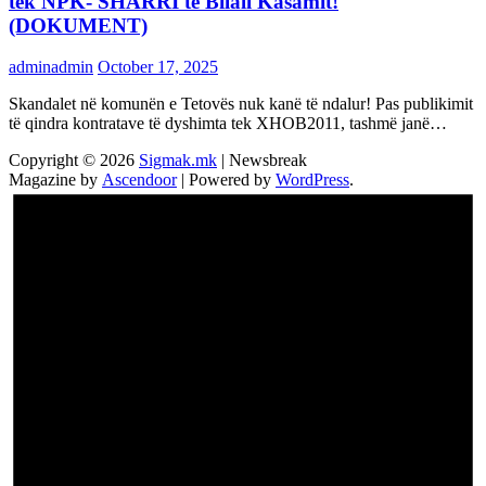
tek NPK- SHARRI të Bilall Kasamit!
(DOKUMENT)
adminadmin
October 17, 2025
Skandalet në komunën e Tetovës nuk kanë të ndalur! Pas publikimit
të qindra kontratave të dyshimta tek XHOB2011, tashmë janë…
Copyright © 2026
Sigmak.mk
| Newsbreak
Magazine by
Ascendoor
| Powered by
WordPress
.