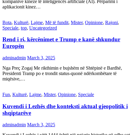
kompanive kineze të inteligjencës artificiale (AI). Përparimi i
aplikacionit kinez…
Bota
,
Kulturë
,
Lajme
,
Më të fundit
,
Mister
,
Opinione
,
Rajoni
,
Speciale
,
top
,
Uncategorized
Rend i ri, kërcënimet e Trump e kanë shkundur
Europën
adminadmin
March 3, 2025
Nga Preç Zogaj Me rikthimin e bujshëm në Shtëpinë e Bardhë,
Presidenti Tramp po e trondit status-quonë ndërkombëtare të
miqësive,…
Fun
,
Kulturë
,
Lajme
,
Mister
,
Opinione
,
Speciale
Kuvendi i Lezhës dhe konteksti aktual gjeopolitik i
shqiptarëve
adminadmin
March 3, 2025
Kuvendi i Lezhës i vitit 1444 është një ngjarje historike që edhe sot