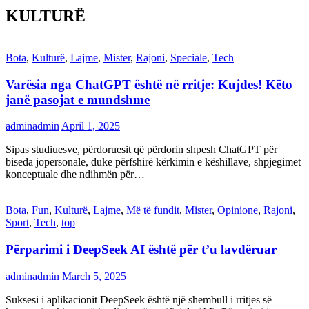
KULTURË
Bota
,
Kulturë
,
Lajme
,
Mister
,
Rajoni
,
Speciale
,
Tech
Varësia nga ChatGPT është në rritje: Kujdes! Këto
janë pasojat e mundshme
adminadmin
April 1, 2025
Sipas studiuesve, përdoruesit që përdorin shpesh ChatGPT për
biseda jopersonale, duke përfshirë kërkimin e këshillave, shpjegimet
konceptuale dhe ndihmën për…
Bota
,
Fun
,
Kulturë
,
Lajme
,
Më të fundit
,
Mister
,
Opinione
,
Rajoni
,
Sport
,
Tech
,
top
Përparimi i DeepSeek AI është për t’u lavdëruar
adminadmin
March 5, 2025
Suksesi i aplikacionit DeepSeek është një shembull i rritjes së