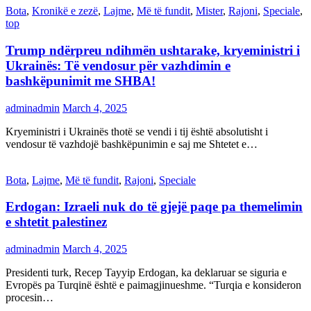
Bota
,
Kronikë e zezë
,
Lajme
,
Më të fundit
,
Mister
,
Rajoni
,
Speciale
,
top
Trump ndërpreu ndihmën ushtarake, kryeministri i
Ukrainës: Të vendosur për vazhdimin e
bashkëpunimit me SHBA!
adminadmin
March 4, 2025
Kryeministri i Ukrainës thotë se vendi i tij është absolutisht i
vendosur të vazhdojë bashkëpunimin e saj me Shtetet e…
Bota
,
Lajme
,
Më të fundit
,
Rajoni
,
Speciale
Erdogan: Izraeli nuk do të gjejë paqe pa themelimin
e shtetit palestinez
adminadmin
March 4, 2025
Presidenti turk, Recep Tayyip Erdogan, ka deklaruar se siguria e
Evropës pa Turqinë është e paimagjinueshme. “Turqia e konsideron
procesin…