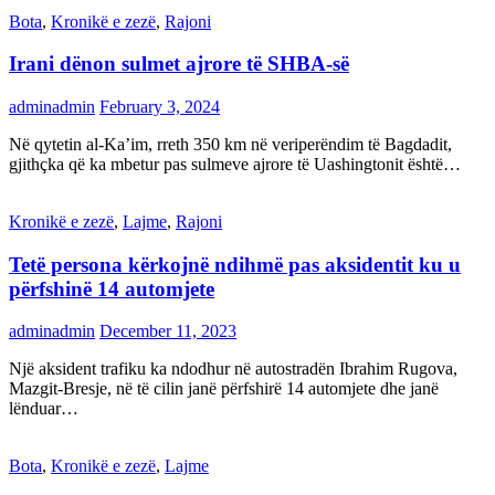
Bota
,
Kronikë e zezë
,
Rajoni
Irani dënon sulmet ajrore të SHBA-së
adminadmin
February 3, 2024
Në qytetin al-Ka’im, rreth 350 km në veriperëndim të Bagdadit,
gjithçka që ka mbetur pas sulmeve ajrore të Uashingtonit është…
Kronikë e zezë
,
Lajme
,
Rajoni
Tetë persona kërkojnë ndihmë pas aksidentit ku u
përfshinë 14 automjete
adminadmin
December 11, 2023
Një aksident trafiku ka ndodhur në autostradën Ibrahim Rugova,
Mazgit-Bresje, në të cilin janë përfshirë 14 automjete dhe janë
lënduar…
Bota
,
Kronikë e zezë
,
Lajme