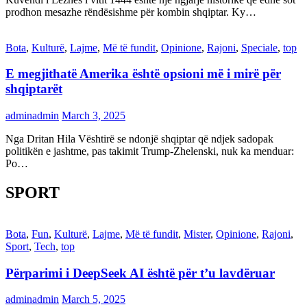
prodhon mesazhe rëndësishme për kombin shqiptar. Ky…
Bota
,
Kulturë
,
Lajme
,
Më të fundit
,
Opinione
,
Rajoni
,
Speciale
,
top
E megjithatë Amerika është opsioni më i mirë për
shqiptarët
adminadmin
March 3, 2025
Nga Dritan Hila Vështirë se ndonjë shqiptar që ndjek sadopak
politikën e jashtme, pas takimit Trump-Zhelenski, nuk ka menduar:
Po…
SPORT
Bota
,
Fun
,
Kulturë
,
Lajme
,
Më të fundit
,
Mister
,
Opinione
,
Rajoni
,
Sport
,
Tech
,
top
Përparimi i DeepSeek AI është për t’u lavdëruar
adminadmin
March 5, 2025