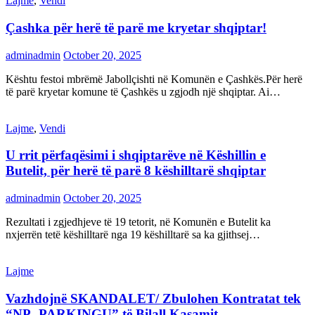
Lajme
,
Vendi
Çashka për herë të parë me kryetar shqiptar!
adminadmin
October 20, 2025
Kështu festoi mbrëmë Jabollçishti në Komunën e Çashkës.Për herë
të parë kryetar komune të Çashkës u zgjodh një shqiptar. Ai…
Lajme
,
Vendi
U rrit përfaqësimi i shqiptarëve në Këshillin e
Butelit, për herë të parë 8 këshilltarë shqiptar
adminadmin
October 20, 2025
Rezultati i zgjedhjeve të 19 tetorit, në Komunën e Butelit ka
nxjerrën tetë këshilltarë nga 19 këshilltarë sa ka gjithsej…
Lajme
Vazhdojnë SKANDALET/ Zbulohen Kontratat tek
“NP- PARKINGU” të Bilall Kasamit