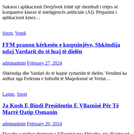
Suksesi i aplikacionit DeepSeek është një shembull i rritjes së
kompanive kineze të inteligjencës artificiale (AI). Përparimi i
aplikacionit kinez…
Sport
,
Vendi
FFM pranon kërkesën e kuqezinjëve, Shkëndija
ndaj Vardarit do të luaj të dielën
adminadmin
February 27, 2024
Shkëndija dhe Vardari do të luajnë zyrtarisht të dielën. Vendimi ka
ardhur nga Federata e futbollit të Maqedonisë së Veriut…
Lajme
,
Sport
Ja Kush E Bindi Presidentin E Vllaznisë Për Të
Marrë Qatip Osmanin
adminadmin
February 20, 2024
Skuadra e njohur shqiptare e Vllaznisë nga Shkodra, me 30 tetor në