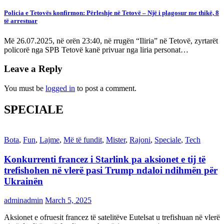
Policia e Tetovës konfirmon: Përleshje në Tetovë – Një i plagosur me thikë, 8
të arrestuar
Më 26.07.2025, në orën 23:40, në rrugën “Iliria” në Tetovë, zyrtarët
policorë nga SPB Tetovë kanë privuar nga liria personat…
Leave a Reply
You must be
logged in
to post a comment.
SPECIALE
Bota
,
Fun
,
Lajme
,
Më të fundit
,
Mister
,
Rajoni
,
Speciale
,
Tech
Konkurrenti francez i Starlink pa aksionet e tij të
trefishohen në vlerë pasi Trump ndaloi ndihmën për
Ukrainën
adminadmin
March 5, 2025
Aksionet e ofruesit francez të satelitëve Eutelsat u trefishuan në vlerë