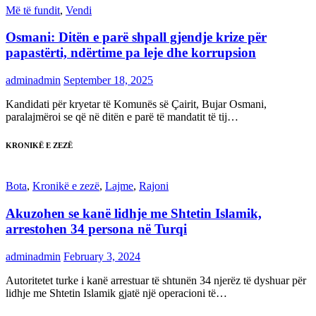
Më të fundit
,
Vendi
Osmani: Ditën e parë shpall gjendje krize për
papastërti, ndërtime pa leje dhe korrupsion
adminadmin
September 18, 2025
Kandidati për kryetar të Komunës së Çairit, Bujar Osmani,
paralajmëroi se që në ditën e parë të mandatit të tij…
KRONIKË E ZEZË
Bota
,
Kronikë e zezë
,
Lajme
,
Rajoni
Akuzohen se kanë lidhje me Shtetin Islamik,
arrestohen 34 persona në Turqi
adminadmin
February 3, 2024
Autoritetet turke i kanë arrestuar të shtunën 34 njerëz të dyshuar për
lidhje me Shtetin Islamik gjatë një operacioni të…