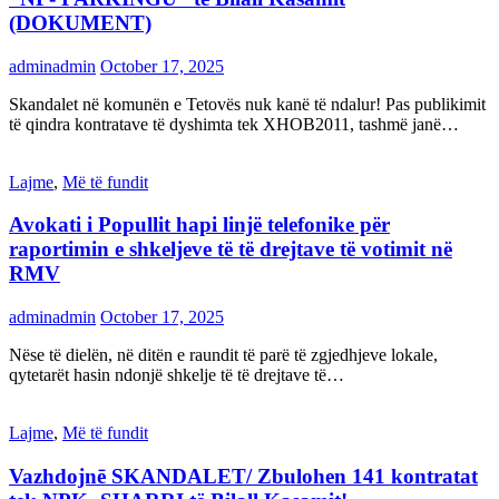
(DOKUMENT)
adminadmin
October 17, 2025
Skandalet në komunën e Tetovës nuk kanë të ndalur! Pas publikimit
të qindra kontratave të dyshimta tek XHOB2011, tashmë janë…
Lajme
,
Më të fundit
Avokati i Popullit hapi linjë telefonike për
raportimin e shkeljeve të të drejtave të votimit në
RMV
adminadmin
October 17, 2025
Nëse të dielën, në ditën e raundit të parë të zgjedhjeve lokale,
qytetarët hasin ndonjë shkelje të të drejtave të…
Lajme
,
Më të fundit
Vazhdojnē SKANDALET/ Zbulohen 141 kontratat