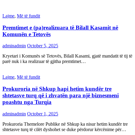
Lajme
,
Më të fundit
Premtimet e (pa)realizuara të Bilall Kasamit në
Komunën e Tetovës
adminadmin
October 5, 2025
Kryetari i Komunës së Tetovës, Bilall Kasami, gjatë mandatit të tij të
parë nuk i ka realizuar të gjitha premtimet…
Lajme
,
Më të fundit
Prokuroria në Shkup hapi hetim kundër tre
shtetasve turq që i zhvatën para një biznesmeni
poashtu nga Turqia
adminadmin
October 1, 2025
Prokuroria Themelore Publike në Shkup ka nisur hetim kundër tre
shtetasve turq të cilët dyshohet se duke përdorur kërcënime për…