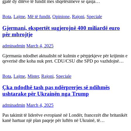
gjatë dy ditëve të fundit mes shqetësimeve se qasja…
Bota
,
Lajme
,
Më të fundit
,
Opinione
,
Rajoni
,
Speciale
Gjermani, ekspertët sugjerojnë 400 miliardë euro
për mbrojtje
adminadmin
March 4, 2025
Gjermania ndodhet aktualisht në kulmin e përpjekjeve për krijimin e
qeverisë dhe koha nuk pret. CDU/CSU dhe SPD po vazhdojnë…
Bota
,
Lajme
,
Mister
,
Rajoni
,
Speciale
Çka ndodhë tash pas ndërprerjes së ndihmës
ushtarake për Ukrainën nga Trump
adminadmin
March 4, 2025
Pas takimit të liderëve evropianë në Londër, francezët dhe britanikët
kanë hartuar një plan paqeje për luftën në Ukrainë, të…