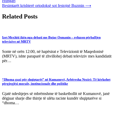
Hungari
navigation
Besimtarët krishterë ortodoksë sot festojnë Buzmin
⟶
Related Posts
Izet Mexhiti ikën nga debati me Bujar Osmanin – refuzon përballjen
televizive në MRTV
Sonte në orën 12:00, në hapësirat e Televizionit të Maqedonisë
(MRTV), ishte paraparë të zhvillohej debati televiziv mes kandidatit
për…
“Dhoma gazi për shqiptarët” në Kumanovë, Arbëresha Neziri: Të kërkohet
përgjegjësi morale, institucionale dhe politike
Gjatë ndeshjejes së mbrëmshme të basketbollit në Kumanovë, janë
dëgjuar sharje dhe thirrje të ulëta raciste kundër shqiptarëve si
“dhoma…