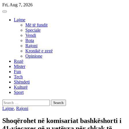
Skip
Fri, Aug 7, 2026
to
content
Lajme
Më të fundit
Speciale
Vendi
Bota
Rajoni
Kronikë e zezë
Opinione
Rozë
Mister
Fun
Tech
Shëndeti
Kulturë
Sport
Search
for:
Lajme
,
Rajoni
Shoqërohet në komisariat bashkëshorti i
41-vjeçares që u vetëvra për shkak të