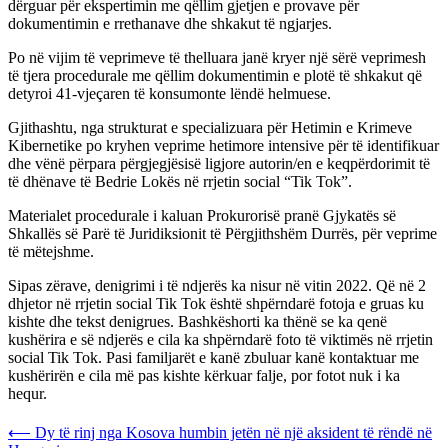
dërguar për ekspertimin me qëllim gjetjen e provave për
dokumentimin e rrethanave dhe shkakut të ngjarjes.
Po në vijim të veprimeve të thelluara janë kryer një sërë veprimesh
të tjera procedurale me qëllim dokumentimin e plotë të shkakut që
detyroi 41-vjeçaren të konsumonte lëndë helmuese.
Gjithashtu, nga strukturat e specializuara për Hetimin e Krimeve
Kibernetike po kryhen veprime hetimore intensive për të identifikuar
dhe vënë përpara përgjegjësisë ligjore autorin/en e keqpërdorimit të
të dhënave të Bedrie Lokës në rrjetin social “Tik Tok”.
Materialet procedurale i kaluan Prokurorisë pranë Gjykatës së
Shkallës së Parë të Juridiksionit të Përgjithshëm Durrës, për veprime
të mëtejshme.
Sipas zërave, denigrimi i të ndjerës ka nisur në vitin 2022. Që në 2
dhjetor në rrjetin social Tik Tok është shpërndarë fotoja e gruas ku
kishte dhe tekst denigrues. Bashkëshorti ka thënë se ka qenë
kushërira e së ndjerës e cila ka shpërndarë foto të viktimës në rrjetin
social Tik Tok. Pasi familjarët e kanë zbuluar kanë kontaktuar me
kushërirën e cila më pas kishte kërkuar falje, por fotot nuk i ka
hequr.
Post
⟵
Dy të rinj nga Kosova humbin jetën në një aksident të rëndë në