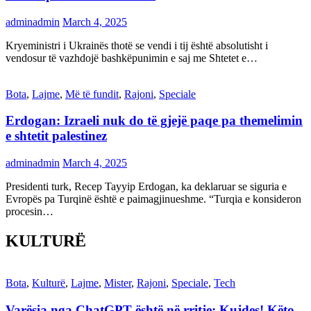
adminadmin
March 4, 2025
Kryeministri i Ukrainës thotë se vendi i tij është absolutisht i
vendosur të vazhdojë bashkëpunimin e saj me Shtetet e…
Bota
,
Lajme
,
Më të fundit
,
Rajoni
,
Speciale
Erdogan: Izraeli nuk do të gjejë paqe pa themelimin
e shtetit palestinez
adminadmin
March 4, 2025
Presidenti turk, Recep Tayyip Erdogan, ka deklaruar se siguria e
Evropës pa Turqinë është e paimagjinueshme. “Turqia e konsideron
procesin…
KULTURË
Bota
,
Kulturë
,
Lajme
,
Mister
,
Rajoni
,
Speciale
,
Tech
Varësia nga ChatGPT është në rritje: Kujdes! Këto