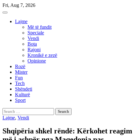
Skip
Fri, Aug 7, 2026
to
content
Lajme
Më të fundit
Speciale
Vendi
Bota
Rajoni
Kronikë e zezë
Opinione
Rozë
Mister
Fun
Tech
Shëndeti
Kulturë
Sport
Search
for:
Lajme
,
Vendi
Shqipëria shkel rëndë: Kërkohet reagim
më i ashpër nga Maqedonia pas