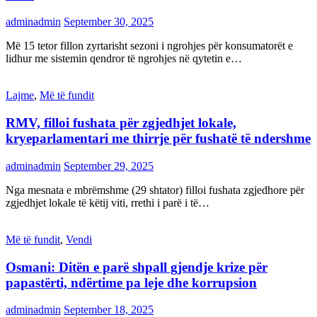
adminadmin
September 30, 2025
Më 15 tetor fillon zyrtarisht sezoni i ngrohjes për konsumatorët e
lidhur me sistemin qendror të ngrohjes në qytetin e…
Lajme
,
Më të fundit
RMV, filloi fushata për zgjedhjet lokale,
kryeparlamentari me thirrje për fushatë të ndershme
adminadmin
September 29, 2025
Nga mesnata e mbrëmshme (29 shtator) filloi fushata zgjedhore për
zgjedhjet lokale të këtij viti, rrethi i parë i të…
Më të fundit
,
Vendi
Osmani: Ditën e parë shpall gjendje krize për
papastërti, ndërtime pa leje dhe korrupsion
adminadmin
September 18, 2025