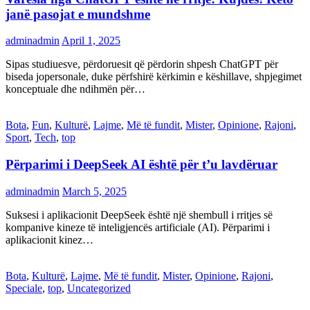
janë pasojat e mundshme
adminadmin
April 1, 2025
Sipas studiuesve, përdoruesit që përdorin shpesh ChatGPT për
biseda jopersonale, duke përfshirë kërkimin e këshillave, shpjegimet
konceptuale dhe ndihmën për…
Bota
,
Fun
,
Kulturë
,
Lajme
,
Më të fundit
,
Mister
,
Opinione
,
Rajoni
,
Sport
,
Tech
,
top
Përparimi i DeepSeek AI është për t’u lavdëruar
adminadmin
March 5, 2025
Suksesi i aplikacionit DeepSeek është një shembull i rritjes së
kompanive kineze të inteligjencës artificiale (AI). Përparimi i
aplikacionit kinez…
Bota
,
Kulturë
,
Lajme
,
Më të fundit
,
Mister
,
Opinione
,
Rajoni
,
Speciale
,
top
,
Uncategorized