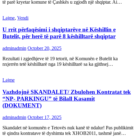
të parë kryetar komune të Çashkës u zgjodh një shqiptar. Ai…
Lajme
,
Vendi
U rrit përfaqësimi i shqiptarëve në Këshillin e
Butelit, për herë të parë 8 këshilltarë shqiptar
adminadmin
October 20, 2025
Rezultati i zgjedhjeve të 19 tetorit, në Komunën e Butelit ka
nxjerrën tetë këshilltarë nga 19 këshilltarë sa ka gjithsej…
Lajme
Vazhdojnë SKANDALET/ Zbulohen Kontratat tek
“NP- PARKINGU” të Bilall Kasamit
(DOKUMENT)
adminadmin
October 17, 2025
Skandalet në komunën e Tetovës nuk kanë të ndalur! Pas publikimit
të qindra kontratave të dyshimta tek XHOB2011, tashmë janë…