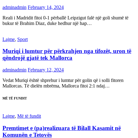
adminadmin
February 14, 2024
Reali i Madridit fitoi 0-1 përballë Leipzigut falë një goli shumë të
bukur të Brahim Diaz, duke hedhur një hap…
Lajme
,
Sport
Muriqi i lumtur për përkrahjen nga tifozët, uron të
qëndrojë gjatë tek Mallorca
adminadmin
February 12, 2024
Vedat Muriqi është shprehur i lumtur për golin që i solli fitoren
Mallorcas. Të dielën mbrëma, Mallorca fitoi 2:1 ndaj…
MË TË FUNDIT
Lajme
,
Më të fundit
Premtimet e (pa)realizuara të Bilall Kasamit në
Komunën e Tetovës