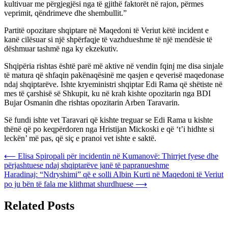
kultivuar me përgjegjësi nga të gjithë faktorët në rajon, përmes
veprimit, qëndrimeve dhe shembullit.”
Partitë opozitare shqiptare në Maqedoni të Veriut këtë incident e
kanë cilësuar si një shpërfaqje të vazhdueshme të një mendësie të
dëshmuar tashmë nga ky ekzekutiv.
Shqipëria rishtas është parë më aktive në vendin fqinj me disa sinjale
të matura që shfaqin pakënaqësinë me qasjen e qeverisë maqedonase
ndaj shqiptarëve. Ishte kryeministri shqiptar Edi Rama që shëtiste në
mes të çarshisë së Shkupit, ku në krah kishte opozitarin nga BDI
Bujar Osmanin dhe rishtas opozitarin Arben Taravarin.
Së fundi ishte vet Taravari që kishte treguar se Edi Rama u kishte
thënë që po keqpërdoren nga Hristijan Mickoski e që ‘t’i hidhte si
leckën’ më pas, që siç e pranoi vet ishte e saktë.
Post
⟵
Elisa Spiropali për incidentin në Kumanovë: Thirrjet fyese dhe
përjashtuese ndaj shqiptarëve janë të papranueshme
navigation
Haradinaj: “Ndryshimi” që e solli Albin Kurti në Maqedoni të Veriut
po ju bën të fala me klithmat shurdhuese
⟶
Related Posts