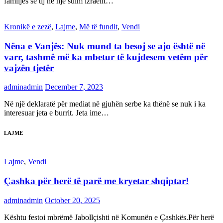
familjes së tij në një sulm izraelit…
Kronikë e zezë
,
Lajme
,
Më të fundit
,
Vendi
Nëna e Vanjës: Nuk mund ta besoj se ajo është në
varr, tashmë më ka mbetur të kujdesem vetëm për
vajzën tjetër
adminadmin
December 7, 2023
Në një deklaratë për mediat në gjuhën serbe ka thënë se nuk i ka
interesuar jeta e burrit. Jeta ime…
LAJME
Lajme
,
Vendi
Çashka për herë të parë me kryetar shqiptar!
adminadmin
October 20, 2025
Kështu festoi mbrëmë Jabollçishti në Komunën e Çashkës.Për herë