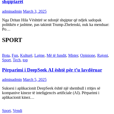
shqiptarët
adminadmin
March 3, 2025
Nga Dritan Hila Vështirë se ndonjë shqiptar që ndjek sadopak
politikën e jashtme, pas takimit Trump-Zhelenski, nuk ka menduar:
Po…
SPORT
Bota
,
Fun
,
Kulturë
,
Lajme
,
Më të fundit
,
Mister
,
Opinione
,
Rajoni
,
Sport
,
Tech
,
top
Përparimi i DeepSeek AI është për t’u lavdëruar
adminadmin
March 5, 2025
Suksesi i aplikacionit DeepSeek është një shembull i rritjes së
kompanive kineze të inteligjencës artificiale (AI). Përparimi i
aplikacionit kinez…
Sport
,
Vendi