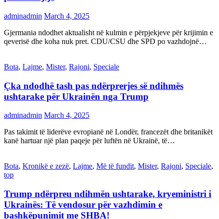
adminadmin
March 4, 2025
Gjermania ndodhet aktualisht në kulmin e përpjekjeve për krijimin e
qeverisë dhe koha nuk pret. CDU/CSU dhe SPD po vazhdojnë…
Bota
,
Lajme
,
Mister
,
Rajoni
,
Speciale
Çka ndodhë tash pas ndërprerjes së ndihmës
ushtarake për Ukrainën nga Trump
adminadmin
March 4, 2025
Pas takimit të liderëve evropianë në Londër, francezët dhe britanikët
kanë hartuar një plan paqeje për luftën në Ukrainë, të…
Bota
,
Kronikë e zezë
,
Lajme
,
Më të fundit
,
Mister
,
Rajoni
,
Speciale
,
top
Trump ndërpreu ndihmën ushtarake, kryeministri i
Ukrainës: Të vendosur për vazhdimin e
bashkëpunimit me SHBA!