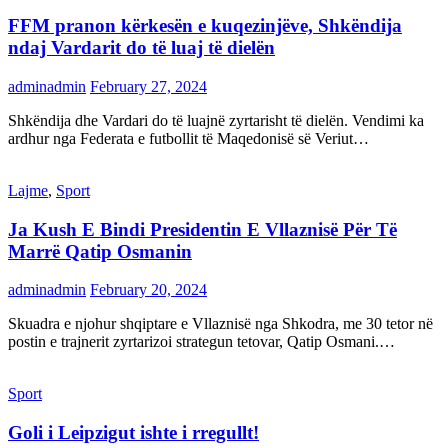
FFM pranon kërkesën e kuqezinjëve, Shkëndija
ndaj Vardarit do të luaj të dielën
adminadmin
February 27, 2024
Shkëndija dhe Vardari do të luajnë zyrtarisht të dielën. Vendimi ka
ardhur nga Federata e futbollit të Maqedonisë së Veriut…
Lajme
,
Sport
Ja Kush E Bindi Presidentin E Vllaznisë Për Të
Marrë Qatip Osmanin
adminadmin
February 20, 2024
Skuadra e njohur shqiptare e Vllaznisë nga Shkodra, me 30 tetor në
postin e trajnerit zyrtarizoi strategun tetovar, Qatip Osmani.…
Sport
Goli i Leipzigut ishte i rregullt!