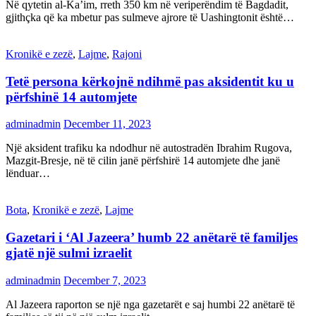
Në qytetin al-Ka’im, rreth 350 km në veriperëndim të Bagdadit,
gjithçka që ka mbetur pas sulmeve ajrore të Uashingtonit është…
Kronikë e zezë
,
Lajme
,
Rajoni
Tetë persona kërkojnë ndihmë pas aksidentit ku u
përfshinë 14 automjete
adminadmin
December 11, 2023
Një aksident trafiku ka ndodhur në autostradën Ibrahim Rugova,
Mazgit-Bresje, në të cilin janë përfshirë 14 automjete dhe janë
lënduar…
Bota
,
Kronikë e zezë
,
Lajme
Gazetari i ‘Al Jazeera’ humb 22 anëtarë të familjes
gjatë një sulmi izraelit
adminadmin
December 7, 2023
Al Jazeera raporton se një nga gazetarët e saj humbi 22 anëtarë të