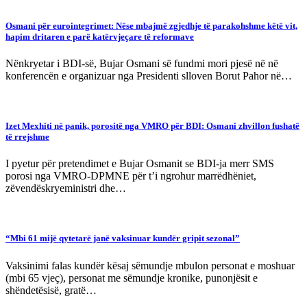
Osmani për eurointegrimet: Nëse mbajmë zgjedhje të parakohshme këtë vit,
hapim dritaren e parë katërvjeçare të reformave
Nënkryetar i BDI-së, Bujar Osmani së fundmi mori pjesë në në
konferencën e organizuar nga Presidenti slloven Borut Pahor në…
Izet Mexhiti në panik, porositë nga VMRO për BDI: Osmani zhvillon fushatë
të rrejshme
I pyetur për pretendimet e Bujar Osmanit se BDI-ja merr SMS
porosi nga VMRO-DPMNE për t’i ngrohur marrëdhëniet,
zëvendëskryeministri dhe…
“Mbi 61 mijë qytetarë janë vaksinuar kundër gripit sezonal”
Vaksinimi falas kundër kësaj sëmundje mbulon personat e moshuar
(mbi 65 vjeç), personat me sëmundje kronike, punonjësit e
shëndetësisë, gratë…