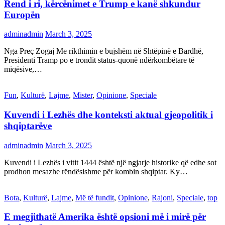
Rend i ri, kërcënimet e Trump e kanë shkundur
Europën
adminadmin
March 3, 2025
Nga Preç Zogaj Me rikthimin e bujshëm në Shtëpinë e Bardhë,
Presidenti Tramp po e trondit status-quonë ndërkombëtare të
miqësive,…
Fun
,
Kulturë
,
Lajme
,
Mister
,
Opinione
,
Speciale
Kuvendi i Lezhës dhe konteksti aktual gjeopolitik i
shqiptarëve
adminadmin
March 3, 2025
Kuvendi i Lezhës i vitit 1444 është një ngjarje historike që edhe sot
prodhon mesazhe rëndësishme për kombin shqiptar. Ky…
Bota
,
Kulturë
,
Lajme
,
Më të fundit
,
Opinione
,
Rajoni
,
Speciale
,
top
E megjithatë Amerika është opsioni më i mirë për