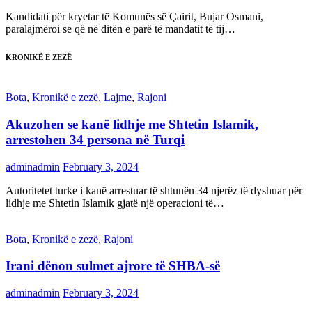
Kandidati për kryetar të Komunës së Çairit, Bujar Osmani,
paralajmëroi se që në ditën e parë të mandatit të tij…
KRONIKË E ZEZË
Bota
,
Kronikë e zezë
,
Lajme
,
Rajoni
Akuzohen se kanë lidhje me Shtetin Islamik,
arrestohen 34 persona në Turqi
adminadmin
February 3, 2024
Autoritetet turke i kanë arrestuar të shtunën 34 njerëz të dyshuar për
lidhje me Shtetin Islamik gjatë një operacioni të…
Bota
,
Kronikë e zezë
,
Rajoni
Irani dënon sulmet ajrore të SHBA-së
adminadmin
February 3, 2024