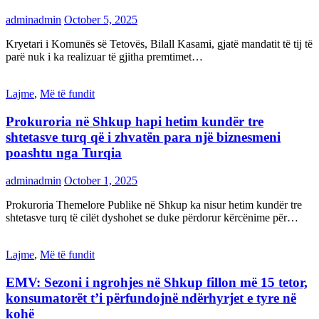
adminadmin
October 5, 2025
Kryetari i Komunës së Tetovës, Bilall Kasami, gjatë mandatit të tij të
parë nuk i ka realizuar të gjitha premtimet…
Lajme
,
Më të fundit
Prokuroria në Shkup hapi hetim kundër tre
shtetasve turq që i zhvatën para një biznesmeni
poashtu nga Turqia
adminadmin
October 1, 2025
Prokuroria Themelore Publike në Shkup ka nisur hetim kundër tre
shtetasve turq të cilët dyshohet se duke përdorur kërcënime për…
Lajme
,
Më të fundit
EMV: Sezoni i ngrohjes në Shkup fillon më 15 tetor,
konsumatorët t’i përfundojnë ndërhyrjet e tyre në
kohë