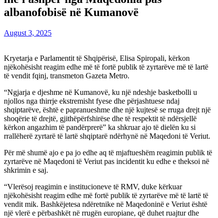
albanofobisë në Kumanovë
August 3, 2025
Kryetarja e Parlamentit të Shqipërisë, Elisa Spiropali, kërkon
njëkohësisht reagim edhe më të fortë publik të zyrtarëve më të lartë
të vendit fqinj, transmeton Gazeta Metro.
“Ngjarja e djeshme në Kumanovë, ku një ndeshje basketbolli u
njollos nga thirrje ekstremisht fyese dhe përjashtuese ndaj
shqiptarëve, është e papranueshme dhe një kujtesë se rruga drejt një
shoqërie të drejtë, gjithëpërfshirëse dhe të respektit të ndërsjellë
kërkon angazhim të pandërprerë” ka shkruar ajo të dielën ku si
rrallëherë zyrtarë të lartë shqiptarë ndërhynë në Maqedoni të Veriut.
Për më shumë ajo e pa jo edhe aq të mjaftueshëm reagimin publik të
zyrtarëve në Maqedoni të Veriut pas incidentit ku edhe e theksoi në
shkrimin e saj.
“Vlerësoj reagimin e institucioneve të RMV, duke kërkuar
njëkohësisht reagim edhe më fortë publik të zyrtarëve më të lartë të
vendit mik. Bashkëjetesa ndëretnike në Maqedoninë e Veriut është
një vlerë e përbashkët në rrugën europiane, që duhet ruajtur dhe