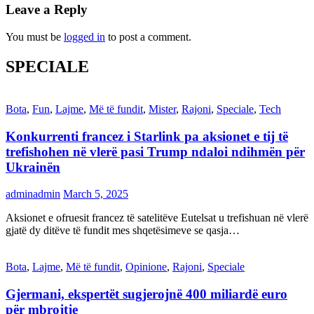
Leave a Reply
You must be
logged in
to post a comment.
SPECIALE
Bota
,
Fun
,
Lajme
,
Më të fundit
,
Mister
,
Rajoni
,
Speciale
,
Tech
Konkurrenti francez i Starlink pa aksionet e tij të
trefishohen në vlerë pasi Trump ndaloi ndihmën për
Ukrainën
adminadmin
March 5, 2025
Aksionet e ofruesit francez të satelitëve Eutelsat u trefishuan në vlerë
gjatë dy ditëve të fundit mes shqetësimeve se qasja…
Bota
,
Lajme
,
Më të fundit
,
Opinione
,
Rajoni
,
Speciale
Gjermani, ekspertët sugjerojnë 400 miliardë euro
për mbrojtje