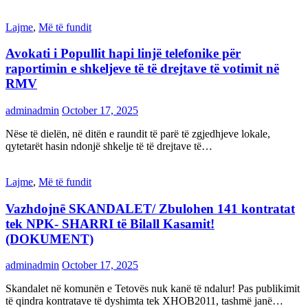
Lajme
,
Më të fundit
Avokati i Popullit hapi linjë telefonike për
raportimin e shkeljeve të të drejtave të votimit në
RMV
adminadmin
October 17, 2025
Nëse të dielën, në ditën e raundit të parë të zgjedhjeve lokale,
qytetarët hasin ndonjë shkelje të të drejtave të…
Lajme
,
Më të fundit
Vazhdojnē SKANDALET/ Zbulohen 141 kontratat
tek NPK- SHARRI të Bilall Kasamit!
(DOKUMENT)
adminadmin
October 17, 2025
Skandalet në komunën e Tetovës nuk kanë të ndalur! Pas publikimit
të qindra kontratave të dyshimta tek XHOB2011, tashmë janë…