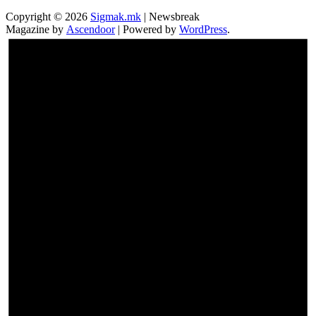
Copyright © 2026
Sigmak.mk
| Newsbreak
Magazine by
Ascendoor
| Powered by
WordPress
.