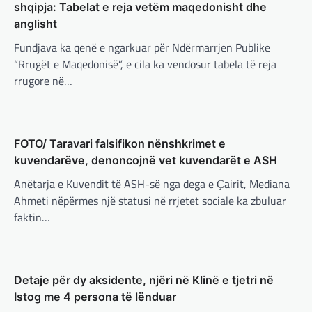
Erdogan: Izraeli nuk do të gjejë
shqipja: Tabelat e reja vetëm maqedonisht dhe
paqe pa themelimin e shtetit
anglisht
palestinez
Fundjava ka qenë e ngarkuar për Ndërmarrjen Publike
adminadmin
March 4, 2025
“Rrugët e Maqedonisë”, e cila ka vendosur tabela të reja
Presidenti turk, Recep Tayyip Erdogan, ka
rrugore në…
deklaruar se siguria e Evropës pa Turqinë
është e paimagjinueshme. “Turqia e
konsideron procesin…
BOTA
,
FUN
,
LAJME
,
MË TË FUNDIT
,
MISTER
,
FOTO/ Taravari falsifikon nënshkrimet e
RAJONI
,
SPECIALE
,
TECH
kuvendarëve, denoncojnë vet kuvendarët e ASH
Konkurrenti francez i Starlink pa
Anëtarja e Kuvendit të ASH-së nga dega e Ҫairit, Mediana
aksionet e tij të trefishohen në
Ahmeti nëpërmes një statusi në rrjetet sociale ka zbuluar
vlerë pasi Trump ndaloi ndihmën
faktin…
për Ukrainën
BOTA
,
FUN
,
KULTURË
,
LAJME
,
MË TË FUNDIT
,
MISTER
,
OPINIONE
,
RAJONI
,
SPORT
,
TECH
,
adminadmin
March 5, 2025
TOP
Aksionet e ofruesit francez të satelitëve
Përparimi i DeepSeek AI është
Eutelsat u trefishuan në vlerë gjatë dy ditëve
Detaje për dy aksidente, njëri në Klinë e tjetri në
për t’u lavdëruar
të fundit mes shqetësimeve se qasja…
Istog me 4 persona të lënduar
adminadmin
March 5, 2025