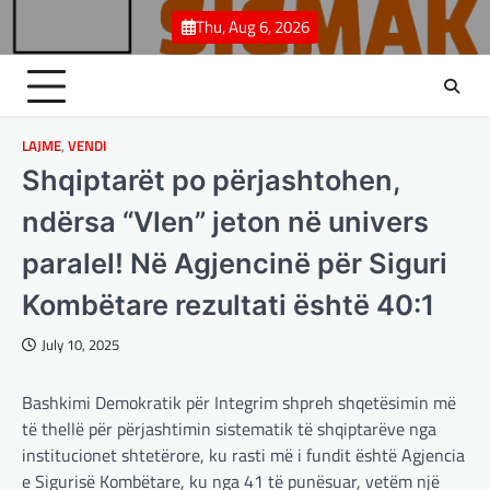
Skip
Thu, Aug 6, 2026
to
content
LAJME
,
VENDI
Shqiptarët po përjashtohen,
ndërsa “Vlen” jeton në univers
paralel! Në Agjencinë për Siguri
Kombëtare rezultati është 40:1
July 10, 2025
Bashkimi Demokratik për Integrim shpreh shqetësimin më
të thellë për përjashtimin sistematik të shqiptarëve nga
institucionet shtetërore, ku rasti më i fundit është Agjencia
e Sigurisë Kombëtare, ku nga 41 të punësuar, vetëm një