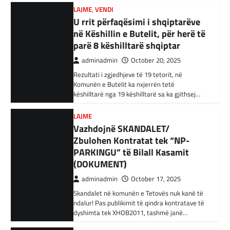
adminadmin
October 20, 2025
BOTA
,
KRONIKË E ZEZË
,
RAJONI
Rezultati i zgjedhjeve të 19 tetorit, në
Irani dënon sulmet ajrore të
Komunën e Butelit ka nxjerrën tetë
SHBA-së
këshilltarë nga 19 këshilltarë sa ka gjithsej…
adminadmin
February 3, 2024
LAJME
Në qytetin al-Ka’im, rreth 350 km në
Vazhdojnë SKANDALET/
veriperëndim të Bagdadit, gjithçka që ka
Zbulohen Kontratat tek “NP-
mbetur pas sulmeve ajrore të Uashingtonit
PARKINGU” të Bilall Kasamit
është…
(DOKUMENT)
KRONIKË E ZEZË
,
LAJME
,
RAJONI
adminadmin
October 17, 2025
Tetë persona kërkojnë ndihmë
Skandalet në komunën e Tetovës nuk kanë të
pas aksidentit ku u përfshinë 14
ndalur! Pas publikimit të qindra kontratave të
automjete
dyshimta tek XHOB2011, tashmë janë…
adminadmin
December 11, 2023
LAJME
,
MË TË FUNDIT
Një aksident trafiku ka ndodhur në
Avokati i Popullit hapi linjë
autostradën Ibrahim Rugova, Mazgit-Bresje,
telefonike për raportimin e
në të cilin janë përfshirë 14 automjete dhe
janë lënduar…
shkeljeve të të drejtave të
votimit në RMV