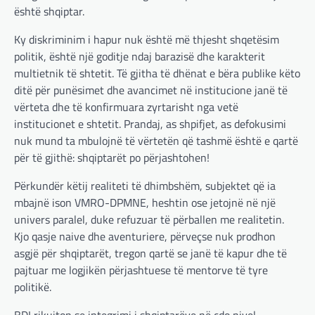
është shqiptar.
Ky diskriminim i hapur nuk është më thjesht shqetësim
politik, është një goditje ndaj barazisë dhe karakterit
multietnik të shtetit. Të gjitha të dhënat e bëra publike këto
BOTA
,
LAJME
,
MË TË FUNDIT
,
OPINIONE
,
ditë për punësimet dhe avancimet në institucione janë të
RAJONI
,
SPECIALE
vërteta dhe të konfirmuara zyrtarisht nga vetë
Gjermani, ekspertët sugjerojnë
institucionet e shtetit. Prandaj, as shpifjet, as defokusimi
400 miliardë euro për mbrojtje
nuk mund ta mbulojnë të vërtetën që tashmë është e qartë
adminadmin
March 4, 2025
për të gjithë: shqiptarët po përjashtohen!
Gjermania ndodhet aktualisht në kulmin e
Përkundër këtij realiteti të dhimbshëm, subjektet që ia
përpjekjeve për krijimin e qeverisë dhe koha
nuk pret. CDU/CSU dhe SPD po vazhdojnë…
mbajnë ison VMRO-DPMNE, heshtin ose jetojnë në një
univers paralel, duke refuzuar të përballen me realitetin.
BOTA
,
LAJME
,
MISTER
,
RAJONI
,
SPECIALE
Kjo qasje naive dhe aventuriere, përveçse nuk prodhon
Çka ndodhë tash pas
asgjë për shqiptarët, tregon qartë se janë të kapur dhe të
ndërprerjes së ndihmës
pajtuar me logjikën përjashtuese të mentorve të tyre
ushtarake për Ukrainën nga
politikë.
Trump