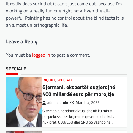
BOTA
,
LAJME
,
MË TË FUNDIT
,
OPINIONE
,
It really does suck that it can’t just come out, because I’m
Suksesi i aplikacionit DeepSeek është një
RAJONI
,
SPECIALE
working on a really fun one right now. Even the all-
shembull i rritjes së kompanive kineze të
Gjermani, ekspertët sugjerojnë
inteligjencës artificiale (AI). Përparimi i
powerful Pointing has no control about the blind texts it is
400 miliardë euro për mbrojtje
aplikacionit kinez…
an almost un orthographic life.
adminadmin
March 4, 2025
BOTA
,
KULTURË
,
LAJME
,
MË TË FUNDIT
,
Gjermania ndodhet aktualisht në kulmin e
Leave a Reply
MISTER
,
OPINIONE
,
RAJONI
,
SPECIALE
,
TOP
,
përpjekjeve për krijimin e qeverisë dhe koha
UNCATEGORIZED
nuk pret. CDU/CSU dhe SPD po vazhdojnë…
Rend i ri, kërcënimet e Trump e
You must be
logged in
to post a comment.
kanë shkundur Europën
BOTA
,
LAJME
,
MISTER
,
RAJONI
,
SPECIALE
SPECIALE
Çka ndodhë tash pas
adminadmin
March 3, 2025
ndërprerjes së ndihmës
Nga Preç Zogaj Me rikthimin e bujshëm në
ushtarake për Ukrainën nga
Shtëpinë e Bardhë, Presidenti Tramp po e
Trump
trondit status-quonë ndërkombëtare të
miqësive,…
adminadmin
March 4, 2025
Pas takimit të liderëve evropianë në Londër,
FUN
,
KULTURË
,
LAJME
,
MISTER
,
OPINIONE
,
francezët dhe britanikët kanë hartuar një
SPECIALE
plan paqeje për luftën në Ukrainë, të…
Kuvendi i Lezhës dhe konteksti
aktual gjeopolitik i shqiptarëve
BOTA
,
KRONIKË E ZEZË
,
LAJME
,