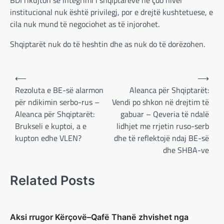
BDI rikujton se integrimi i shqiptarëve në çdo nivel
adminadmin
March 4, 2025
institucional nuk është privilegj, por e drejtë kushtetuese, e
Pas takimit të liderëve evropianë në Londër,
cila nuk mund të negociohet as të injorohet.
francezët dhe britanikët kanë hartuar një
plan paqeje për luftën në Ukrainë, të…
Shqiptarët nuk do të heshtin dhe as nuk do të dorëzohen.
BOTA
,
KRONIKË E ZEZË
,
LAJME
,
MË TË FUNDIT
,
MISTER
,
RAJONI
,
SPECIALE
,
Post
TOP
⟵
⟶
Trump ndërpreu ndihmën
navigation
Rezoluta e BE-së alarmon
Aleanca për Shqiptarët:
ushtarake, kryeministri i
për ndikimin serbo-rus –
Vendi po shkon në drejtim të
Ukrainës: Të vendosur për
Aleanca për Shqiptarët:
gabuar – Qeveria të ndalë
vazhdimin e bashkëpunimit me
Brukseli e kuptoi, a e
lidhjet me rrjetin ruso-serb
SHBA!
kupton edhe VLEN?
dhe të reflektojë ndaj BE-së
adminadmin
March 4, 2025
dhe SHBA-ve
Kryeministri i Ukrainës thotë se vendi i tij
është absolutisht i vendosur të vazhdojë
Related Posts
bashkëpunimin e saj me Shtetet e…
BOTA
,
LAJME
,
MË TË FUNDIT
,
RAJONI
,
SPECIALE
Aksi rrugor Kërçovë–Qafë Thanë zhvishet nga