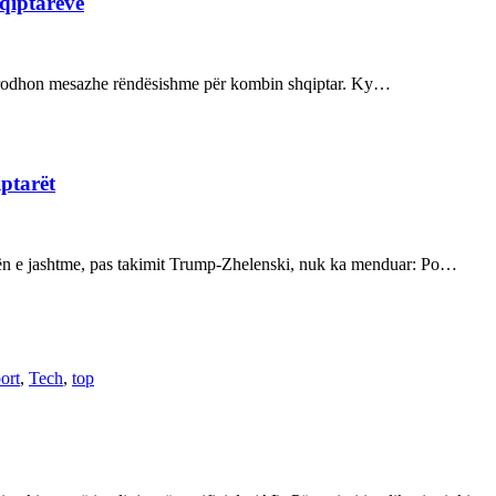
hqiptarëve
ot prodhon mesazhe rëndësishme për kombin shqiptar. Ky…
iptarët
kën e jashtme, pas takimit Trump-Zhelenski, nuk ka menduar: Po…
ort
,
Tech
,
top