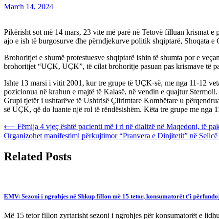
March 14, 2024
Pikërisht sot më 14 mars, 23 vite më parë në Tetovë filluan krismat e p
ajo e ish të burgosurve dhe përndjekurve politik shqiptarë, Shoqata e 
Brohoritjet e shumë protestuesve shqiptarë ishin të shumta por e veça
brohoritjet “UÇK, UÇK”, të cilat brohoritje pasuan pas krismave të p
Ishte 13 marsi i vitit 2001, kur tre grupe të UÇK-së, me nga 11-12 veta 
pozicionua në krahun e majtë të Kalasë, në vendin e quajtur Stermoll.
Grupi tjetër i ushtarëve të Ushtrisë Çlirimtare Kombëtare u përqendrua në
së UÇK, që do luante një rol të rëndësishëm. Këta tre grupe me nga 1
Post
⟵
Fëmija 4 vjeç është pacienti më i ri në dializë në Maqedoni, të p
Organizohet manifestimi përkujtimor “Pranvera e Dinjitetit” në Sellcë
navigation
Related Posts
EMV: Sezoni i ngrohjes në Shkup fillon më 15 tetor, konsumatorët t’i përfundo
Më 15 tetor fillon zyrtarisht sezoni i ngrohjes për konsumatorët e lid