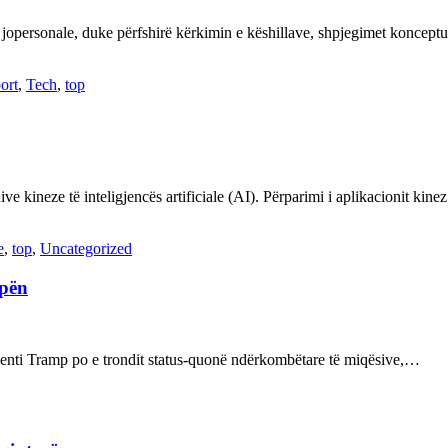
 jopersonale, duke përfshirë kërkimin e këshillave, shpjegimet konce
ort
,
Tech
,
top
ve kineze të inteligjencës artificiale (AI). Përparimi i aplikacionit kin
e
,
top
,
Uncategorized
opën
enti Tramp po e trondit status-quonë ndërkombëtare të miqësive,…