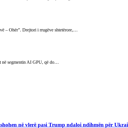
ovë – Ohër”. Drejtori i rrugëve shtetërore,…
gut në segmentin AI GPU, që do…
refishohen në vlerë pasi Trump ndaloi ndihmën për Ukra