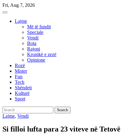
Skip
Fri, Aug 7, 2026
to
content
Lajme
Më të fundit
Speciale
Vendi
Bota
Rajoni
Kronikë e zezë
Opinione
Rozë
Mister
Fun
Tech
Shëndeti
Kulturë
Sport
Search
for:
Lajme
,
Vendi
Si filloi lufta para 23 viteve në Tetovë