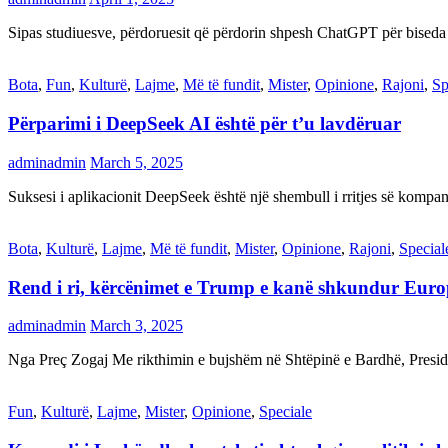
Sipas studiuesve, përdoruesit që përdorin shpesh ChatGPT për biseda
Bota
,
Fun
,
Kulturë
,
Lajme
,
Më të fundit
,
Mister
,
Opinione
,
Rajoni
,
Sp
Përparimi i DeepSeek AI është për t’u lavdëruar
adminadmin
March 5, 2025
Suksesi i aplikacionit DeepSeek është një shembull i rritjes së kompani
Bota
,
Kulturë
,
Lajme
,
Më të fundit
,
Mister
,
Opinione
,
Rajoni
,
Special
Rend i ri, kërcënimet e Trump e kanë shkundur Eur
adminadmin
March 3, 2025
Nga Preç Zogaj Me rikthimin e bujshëm në Shtëpinë e Bardhë, Presid
Fun
,
Kulturë
,
Lajme
,
Mister
,
Opinione
,
Speciale