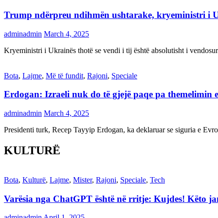
Trump ndërpreu ndihmën ushtarake, kryeministri i 
adminadmin
March 4, 2025
Kryeministri i Ukrainës thotë se vendi i tij është absolutisht i vendo
Bota
,
Lajme
,
Më të fundit
,
Rajoni
,
Speciale
Erdogan: Izraeli nuk do të gjejë paqe pa themelimin e 
adminadmin
March 4, 2025
Presidenti turk, Recep Tayyip Erdogan, ka deklaruar se siguria e Ev
KULTURË
Bota
,
Kulturë
,
Lajme
,
Mister
,
Rajoni
,
Speciale
,
Tech
Varësia nga ChatGPT është në rritje: Kujdes! Këto 
adminadmin
April 1, 2025