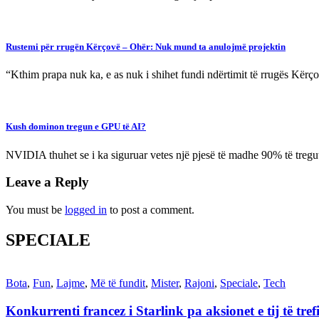
Rustemi për rrugën Kërçovë – Ohër: Nuk mund ta anulojmë projektin
“Kthim prapa nuk ka, e as nuk i shihet fundi ndërtimit të rrugës Kërç
Kush dominon tregun e GPU të AI?
NVIDIA thuhet se i ka siguruar vetes një pjesë të madhe 90% të tre
Leave a Reply
You must be
logged in
to post a comment.
SPECIALE
Bota
,
Fun
,
Lajme
,
Më të fundit
,
Mister
,
Rajoni
,
Speciale
,
Tech
Konkurrenti francez i Starlink pa aksionet e tij të t