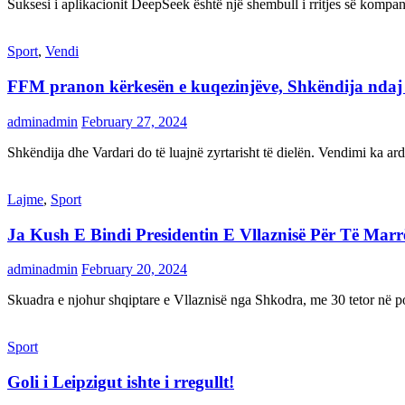
Suksesi i aplikacionit DeepSeek është një shembull i rritjes së kompani
Sport
,
Vendi
FFM pranon kërkesën e kuqezinjëve, Shkëndija ndaj Va
adminadmin
February 27, 2024
Shkëndija dhe Vardari do të luajnë zyrtarisht të dielën. Vendimi ka a
Lajme
,
Sport
Ja Kush E Bindi Presidentin E Vllaznisë Për Të Mar
adminadmin
February 20, 2024
Skuadra e njohur shqiptare e Vllaznisë nga Shkodra, me 30 tetor në pos
Sport
Goli i Leipzigut ishte i rregullt!