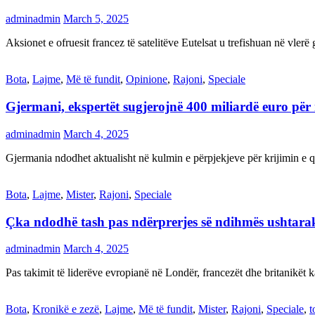
adminadmin
March 5, 2025
Aksionet e ofruesit francez të satelitëve Eutelsat u trefishuan në vler
Bota
,
Lajme
,
Më të fundit
,
Opinione
,
Rajoni
,
Speciale
Gjermani, ekspertët sugjerojnë 400 miliardë euro për
adminadmin
March 4, 2025
Gjermania ndodhet aktualisht në kulmin e përpjekjeve për krijimi
Bota
,
Lajme
,
Mister
,
Rajoni
,
Speciale
Çka ndodhë tash pas ndërprerjes së ndihmës ushtar
adminadmin
March 4, 2025
Pas takimit të liderëve evropianë në Londër, francezët dhe britanikët 
Bota
,
Kronikë e zezë
,
Lajme
,
Më të fundit
,
Mister
,
Rajoni
,
Speciale
,
t