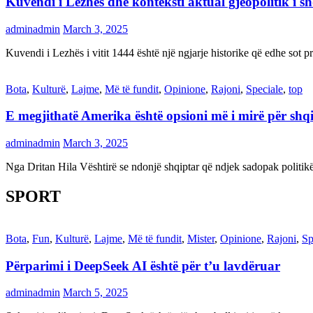
Kuvendi i Lezhës dhe konteksti aktual gjeopolitik i s
adminadmin
March 3, 2025
Kuvendi i Lezhës i vitit 1444 është një ngjarje historike që edhe s
Bota
,
Kulturë
,
Lajme
,
Më të fundit
,
Opinione
,
Rajoni
,
Speciale
,
top
E megjithatë Amerika është opsioni më i mirë për shq
adminadmin
March 3, 2025
Nga Dritan Hila Vështirë se ndonjë shqiptar që ndjek sadopak politi
SPORT
Bota
,
Fun
,
Kulturë
,
Lajme
,
Më të fundit
,
Mister
,
Opinione
,
Rajoni
,
Sp
Përparimi i DeepSeek AI është për t’u lavdëruar
adminadmin
March 5, 2025