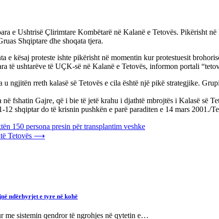
ara e Ushtrisë Çlirimtare Kombëtarë në Kalanë e Tetovës. Pikërisht në kë
Gruas Shqiptare dhe shoqata tjera.
nta e kësaj proteste ishte pikërisht në momentin kur protestuesit broho
ara të ushtarëve të UÇK-së në Kalanë e Tetovës, informon portali “teto
u ngjitën rreth kalasë së Tetovës e cila është një pikë strategjike. Grup
 fshatin Gajre, që i bie të jetë krahu i djathtë mbrojtës i Kalasë së Tetov
1-12 shqiptar do të krisnin pushkën e parë paraditen e 14 mars 2001./T
aktën 150 persona presin për transplantim veshke
 të Tetovës
⟶
jnë ndërhyrjet e tyre në kohë
hur me sistemin qendror të ngrohjes në qytetin e…