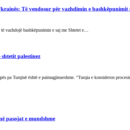
Ukrainës: Të vendosur për vazhdimin e bashkëpunimi
sur të vazhdojë bashkëpunimin e saj me Shtetet e…
shtetit palestinez
ropës pa Turqinë është e paimagjinueshme. “Turqia e konsideron proce
janë pasojat e mundshme