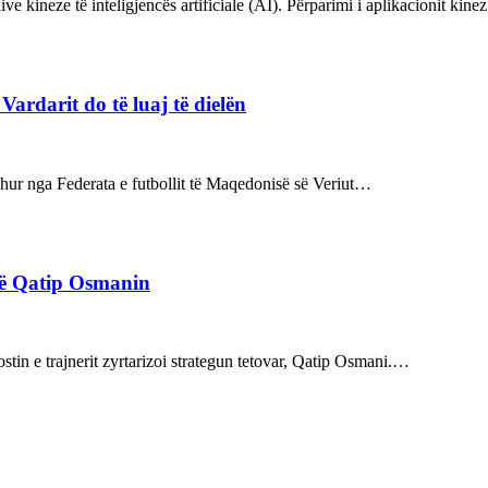
ve kineze të inteligjencës artificiale (AI). Përparimi i aplikacionit kin
rdarit do të luaj të dielën
rdhur nga Federata e futbollit të Maqedonisë së Veriut…
rë Qatip Osmanin
tin e trajnerit zyrtarizoi strategun tetovar, Qatip Osmani.…