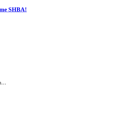
t me SHBA!
sin…