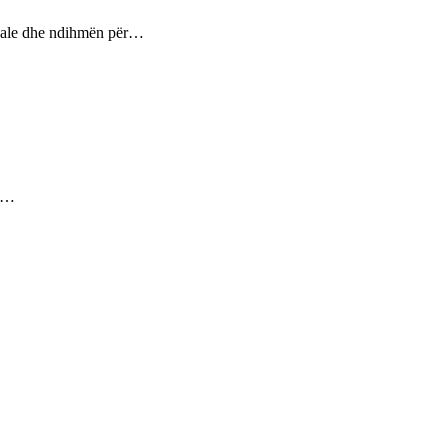
ptuale dhe ndihmën për…
ez…