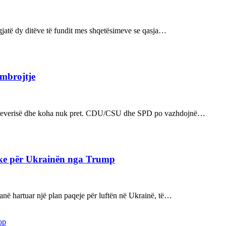
ë gjatë dy ditëve të fundit mes shqetësimeve se qasja…
 mbrojtje
n e qeverisë dhe koha nuk pret. CDU/CSU dhe SPD po vazhdojnë…
ake për Ukrainën nga Trump
kanë hartuar një plan paqeje për luftën në Ukrainë, të…
op