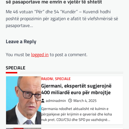
BOTA
,
LAJME
,
MË TË FUNDIT
,
OPINIONE
,
Suksesi i aplikacionit DeepSeek është një
së pasaportave me emrin e vjetër të shtetit
RAJONI
,
SPECIALE
shembull i rritjes së kompanive kineze të
Me 46 votuan “Për” dhe 54 “Kundër” – Kuvendi hodhi
Gjermani, ekspertët sugjerojnë
inteligjencës artificiale (AI). Përparimi i
poshtë propozimin për zgjatjen e afatit të vlefshmërisë së
aplikacionit kinez…
400 miliardë euro për mbrojtje
pasaportave…
adminadmin
March 4, 2025
BOTA
,
KULTURË
,
LAJME
,
MË TË FUNDIT
,
Gjermania ndodhet aktualisht në kulmin e
MISTER
,
OPINIONE
,
RAJONI
,
SPECIALE
,
TOP
,
Leave a Reply
përpjekjeve për krijimin e qeverisë dhe koha
UNCATEGORIZED
nuk pret. CDU/CSU dhe SPD po vazhdojnë…
Rend i ri, kërcënimet e Trump e
You must be
logged in
to post a comment.
kanë shkundur Europën
BOTA
,
LAJME
,
MISTER
,
RAJONI
,
SPECIALE
adminadmin
March 3, 2025
Çka ndodhë tash pas
SPECIALE
Nga Preç Zogaj Me rikthimin e bujshëm në
ndërprerjes së ndihmës
Shtëpinë e Bardhë, Presidenti Tramp po e
ushtarake për Ukrainën nga
trondit status-quonë ndërkombëtare të
Trump
miqësive,…
adminadmin
March 4, 2025
FUN
,
KULTURË
,
LAJME
,
MISTER
,
OPINIONE
,
Pas takimit të liderëve evropianë në Londër,
SPECIALE
francezët dhe britanikët kanë hartuar një
Kuvendi i Lezhës dhe konteksti
plan paqeje për luftën në Ukrainë, të…
aktual gjeopolitik i shqiptarëve
BOTA
,
KRONIKË E ZEZË
,
LAJME
,
adminadmin
March 3, 2025