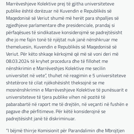
Marrëveshjeve Kolektive prej të gjitha universiteteve
publike është dorëzuar në Kuvendin e Republikës së
Maqedonisë së Veriut shumë më herët para shpalljes së
zgjedhjeve parlamentare dhe presidenciale, prandaj si
përfaqësues të sindikatave konsiderojmë se padrejtësisht
dhe jo me fajin tonë të njëjtat nuk janë nënshkruar me
themeluesin, Kuvendin e Republikës së Maqedonisë së
Veriut. Për këto shkaqe kërkojmë që më së voni deri më
08.03.2024 të kryhet procedura dhe të fillohet me
nënshkrimin e Marrëveshjes Kolektive me secilin
universitet në vete”, thuhet në reagimin e 5 universiteteve
shtetërore të cilat njëkohësisht theksojnë se me
mosnënshkrimin e Marrëveshjeve Kolektive të punësuarit e
universiteteve të tjera publike vihen në pozitë të
pabarabartë në raport me të drejtën, në veçanti në fushën e
pagave dhe përfitimeve. Për këtë konsiderojnë se
padrejtësisht janë të diskriminuar.
“I bëjmë thirrje Komisionit për Parandalimin dhe Mbrojtjen