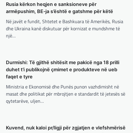
Rusia kërkon heqjen e sanksioneve për
paqe pa themelimin e shtetit
armëpushim, BE-ja s’është e gatshme për këtë
palestinez
Në javët e fundit, Shtetet e Bashkuara të Amerikës, Rusia
adminadmin
March 4, 2025
dhe Ukraina kanë diskutuar për kornizat e mundshme të
Presidenti turk, Recep Tayyip Erdogan, ka
një…
deklaruar se siguria e Evropës pa Turqinë
është e paimagjinueshme. “Turqia e
konsideron procesin…
BOTA
,
FUN
,
LAJME
,
MË TË FUNDIT
,
MISTER
,
Durmishi: Të gjithë shitësit me pakicë nga 18 prilli
RAJONI
,
SPECIALE
,
TECH
duhet t’i publikojnë çmimet e produkteve në ueb
Konkurrenti francez i Starlink pa
faqet e tyre
aksionet e tij të trefishohen në
vlerë pasi Trump ndaloi ndihmën
Ministria e Ekonomisë dhe Punës punon vazhdimisht në
për Ukrainën
BOTA
,
FUN
,
KULTURË
,
LAJME
,
MË TË FUNDIT
,
masat dhe politikat për mbrojtjen e standardit të jetesës së
MISTER
,
OPINIONE
,
RAJONI
,
SPORT
,
TECH
,
qytetarëve, uljen…
adminadmin
March 5, 2025
TOP
Aksionet e ofruesit francez të satelitëve
Përparimi i DeepSeek AI është
Eutelsat u trefishuan në vlerë gjatë dy ditëve
për t’u lavdëruar
të fundit mes shqetësimeve se qasja…
adminadmin
March 5, 2025
Kuvend, nuk kaloi pr/ligji për zgjatjen e vlefshmërisë