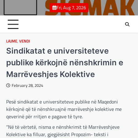
Skip
Fri, Aug 7, 2026
to
content
LAJME
,
VENDI
Sindikatat e universiteteve
publike kërkojnë nënshkrimin e
Marrëveshjes Kolektive
February 28, 2024
Pesë sindikatat e universiteteve publike në Maqedoni
kërkojnë që të nënshkruajnë marrëveshje kolektive me
qeverinë për rritjen e pagave të tyre.
“Në të vërtetë, nisma e nënshkrimit të Marrëveshjeve
Kolektive ka filluar, gjegjësisht Propozim- teksti i