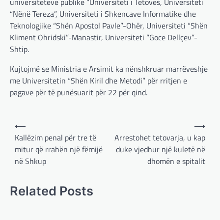
universiteteve publike “Universiteti i Tetovës, Universiteti
Pas takimit të liderëve evropianë në Londër,
“Nënë Tereza”, Universiteti i Shkencave Informatike dhe
francezët dhe britanikët kanë hartuar një
Teknologjike “Shën Apostol Pavle”-Ohër, Universiteti “Shën
plan paqeje për luftën në Ukrainë, të…
Kliment Ohridski”-Manastir, Universiteti “Goce Dellçev”-
Shtip.
BOTA
,
KRONIKË E ZEZË
,
LAJME
,
MË TË FUNDIT
,
MISTER
,
RAJONI
,
SPECIALE
,
Kujtojmë se Ministria e Arsimit ka nënshkruar marrëveshje
TOP
me Universitetin “Shën Kiril dhe Metodi” për rritjen e
Trump ndërpreu ndihmën
pagave për të punësuarit për 22 për qind.
ushtarake, kryeministri i
Ukrainës: Të vendosur për
vazhdimin e bashkëpunimit me
Post
⟵
⟶
SHBA!
navigation
Kallëzim penal për tre të
Arrestohet tetovarja, u kap
adminadmin
March 4, 2025
mitur që rrahën një fëmijë
duke vjedhur një kuletë në
Kryeministri i Ukrainës thotë se vendi i tij
në Shkup
dhomën e spitalit
është absolutisht i vendosur të vazhdojë
bashkëpunimin e saj me Shtetet e…
Related Posts
BOTA
,
LAJME
,
MË TË FUNDIT
,
RAJONI
,
SPECIALE
Erdogan: Izraeli nuk do të gjejë