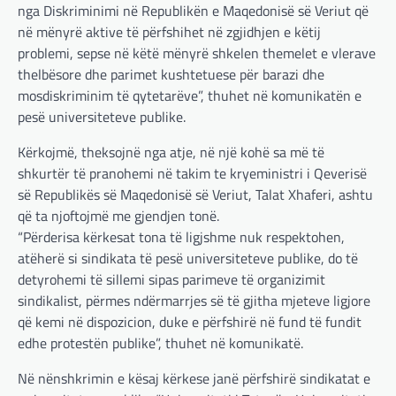
nga Diskriminimi në Republikën e Maqedonisë së Veriut që
në mënyrë aktive të përfshihet në zgjidhjen e këtij
problemi, sepse në këtë mënyrë shkelen themelet e vlerave
thelbësore dhe parimet kushtetuese për barazi dhe
mosdiskriminim të qytetarëve”, thuhet në komunikatën e
BOTA
,
LAJME
,
MË TË FUNDIT
,
OPINIONE
,
pesë universiteteve publike.
RAJONI
,
SPECIALE
Gjermani, ekspertët sugjerojnë
Kërkojmë, theksojnë nga atje, në një kohë sa më të
400 miliardë euro për mbrojtje
shkurtër të pranohemi në takim te kryeministri i Qeverisë
adminadmin
March 4, 2025
së Republikës së Maqedonisë së Veriut, Talat Xhaferi, ashtu
që ta njoftojmë me gjendjen tonë.
Gjermania ndodhet aktualisht në kulmin e
përpjekjeve për krijimin e qeverisë dhe koha
“Përderisa kërkesat tona të ligjshme nuk respektohen,
nuk pret. CDU/CSU dhe SPD po vazhdojnë…
atëherë si sindikata të pesë universiteteve publike, do të
detyrohemi të sillemi sipas parimeve të organizimit
BOTA
,
LAJME
,
MISTER
,
RAJONI
,
SPECIALE
sindikalist, përmes ndërmarrjes së të gjitha mjeteve ligjore
Çka ndodhë tash pas
që kemi në dispozicion, duke e përfshirë në fund të fundit
ndërprerjes së ndihmës
edhe protestën publike”, thuhet në komunikatë.
ushtarake për Ukrainën nga
Trump
Në nënshkrimin e kësaj kërkese janë përfshirë sindikatat e
adminadmin
March 4, 2025