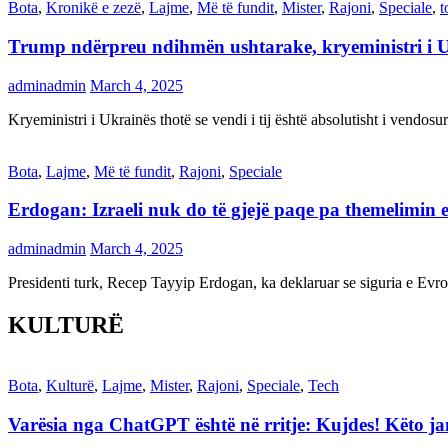
Bota
,
Kronikë e zezë
,
Lajme
,
Më të fundit
,
Mister
,
Rajoni
,
Speciale
,
t
Trump ndërpreu ndihmën ushtarake, kryeministri i 
adminadmin
March 4, 2025
Kryeministri i Ukrainës thotë se vendi i tij është absolutisht i vendo
Bota
,
Lajme
,
Më të fundit
,
Rajoni
,
Speciale
Erdogan: Izraeli nuk do të gjejë paqe pa themelimin e 
adminadmin
March 4, 2025
Presidenti turk, Recep Tayyip Erdogan, ka deklaruar se siguria e Ev
KULTURË
Bota
,
Kulturë
,
Lajme
,
Mister
,
Rajoni
,
Speciale
,
Tech
Varësia nga ChatGPT është në rritje: Kujdes! Këto 