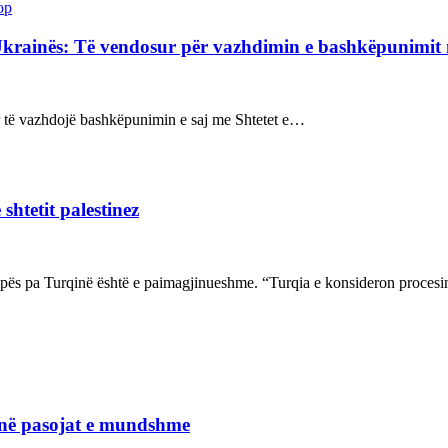
op
Ukrainës: Të vendosur për vazhdimin e bashkëpunimi
sur të vazhdojë bashkëpunimin e saj me Shtetet e…
shtetit palestinez
ropës pa Turqinë është e paimagjinueshme. “Turqia e konsideron proce
janë pasojat e mundshme