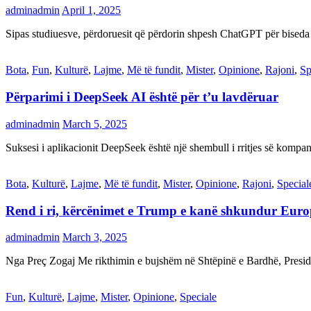
adminadmin
April 1, 2025
Sipas studiuesve, përdoruesit që përdorin shpesh ChatGPT për biseda
Bota
,
Fun
,
Kulturë
,
Lajme
,
Më të fundit
,
Mister
,
Opinione
,
Rajoni
,
Sp
Përparimi i DeepSeek AI është për t’u lavdëruar
adminadmin
March 5, 2025
Suksesi i aplikacionit DeepSeek është një shembull i rritjes së kompani
Bota
,
Kulturë
,
Lajme
,
Më të fundit
,
Mister
,
Opinione
,
Rajoni
,
Special
Rend i ri, kërcënimet e Trump e kanë shkundur Eur
adminadmin
March 3, 2025
Nga Preç Zogaj Me rikthimin e bujshëm në Shtëpinë e Bardhë, Presid
Fun
,
Kulturë
,
Lajme
,
Mister
,
Opinione
,
Speciale