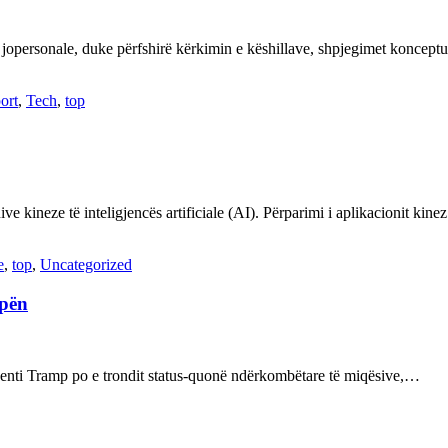
 jopersonale, duke përfshirë kërkimin e këshillave, shpjegimet konce
ort
,
Tech
,
top
ve kineze të inteligjencës artificiale (AI). Përparimi i aplikacionit kin
e
,
top
,
Uncategorized
opën
enti Tramp po e trondit status-quonë ndërkombëtare të miqësive,…