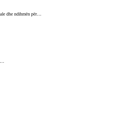
ptuale dhe ndihmën për…
ez…