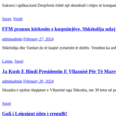
Suksesi i aplikacionit DeepSeek është një shembull i rritjes së kompani
Sport
,
Vendi
FFM pranon kërkesën e kuqezinjëve, Shkëndija ndaj Va
adminadmin
February 27, 2024
Shkëndija dhe Vardari do të luajnë zyrtarisht të dielën. Vendimi ka a
Lajme
,
Sport
Ja Kush E Bindi Presidentin E Vllaznisë Për Të Mar
adminadmin
February 20, 2024
Skuadra e njohur shqiptare e Vllaznisë nga Shkodra, me 30 tetor në pos
Sport
Goli i Leipzigut ishte i rregullt!