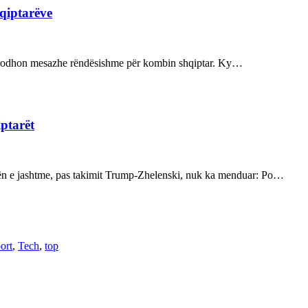
hqiptarëve
ot prodhon mesazhe rëndësishme për kombin shqiptar. Ky…
iptarët
kën e jashtme, pas takimit Trump-Zhelenski, nuk ka menduar: Po…
ort
,
Tech
,
top