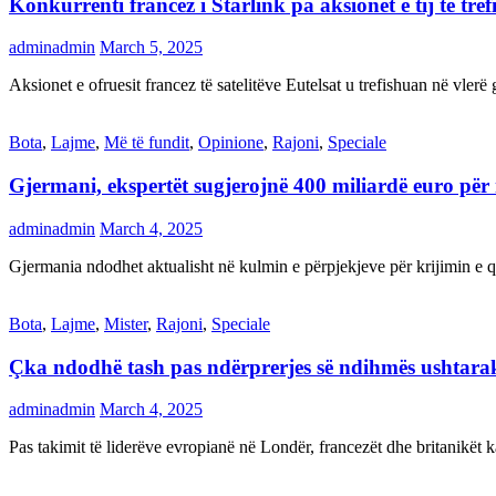
Konkurrenti francez i Starlink pa aksionet e tij të t
adminadmin
March 5, 2025
Aksionet e ofruesit francez të satelitëve Eutelsat u trefishuan në vler
Bota
,
Lajme
,
Më të fundit
,
Opinione
,
Rajoni
,
Speciale
Gjermani, ekspertët sugjerojnë 400 miliardë euro për
adminadmin
March 4, 2025
Gjermania ndodhet aktualisht në kulmin e përpjekjeve për krijimi
Bota
,
Lajme
,
Mister
,
Rajoni
,
Speciale
Çka ndodhë tash pas ndërprerjes së ndihmës ushtar
adminadmin
March 4, 2025
Pas takimit të liderëve evropianë në Londër, francezët dhe britanikët 