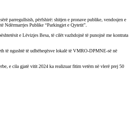
rë parregullsish, përfshirë: shitjen e pronave publike, vendosjen e
të Ndërmarrjes Publike “Parkingjet e Qytetit”.
htetësit e Lëvizjes Besa, të cilët vazhdojnë të punojnë me kontrata
ë rreth të ngushtë të udhëheqësve lokalë të VMRO-DPMNE-së në
, e cila gjatë vitit 2024 ka realizuar fitim vetëm në vlerë prej 50