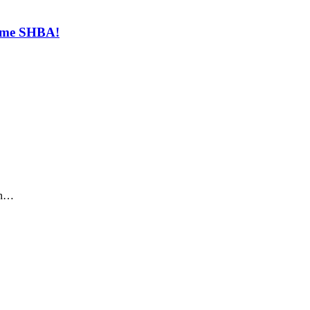
t me SHBA!
sin…