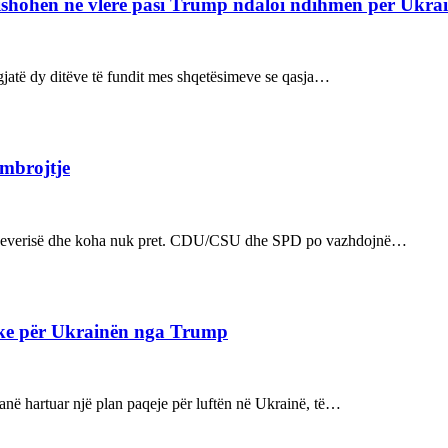
refishohen në vlerë pasi Trump ndaloi ndihmën për Ukra
ë gjatë dy ditëve të fundit mes shqetësimeve se qasja…
 mbrojtje
n e qeverisë dhe koha nuk pret. CDU/CSU dhe SPD po vazhdojnë…
ake për Ukrainën nga Trump
kanë hartuar një plan paqeje për luftën në Ukrainë, të…