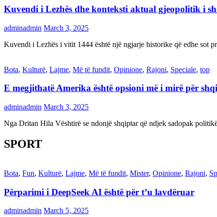
Kuvendi i Lezhës dhe konteksti aktual gjeopolitik i s
adminadmin
March 3, 2025
Kuvendi i Lezhës i vitit 1444 është një ngjarje historike që edhe s
Bota
,
Kulturë
,
Lajme
,
Më të fundit
,
Opinione
,
Rajoni
,
Speciale
,
top
E megjithatë Amerika është opsioni më i mirë për shq
adminadmin
March 3, 2025
Nga Dritan Hila Vështirë se ndonjë shqiptar që ndjek sadopak politi
SPORT
Bota
,
Fun
,
Kulturë
,
Lajme
,
Më të fundit
,
Mister
,
Opinione
,
Rajoni
,
Sp
Përparimi i DeepSeek AI është për t’u lavdëruar
adminadmin
March 5, 2025