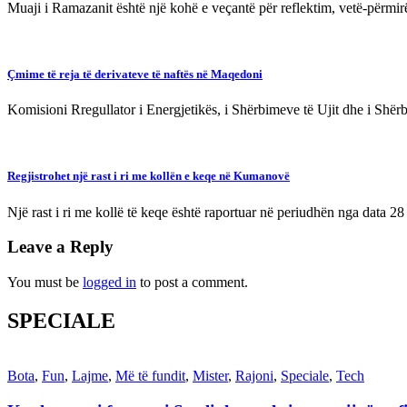
Muaji i Ramazanit është një kohë e veçantë për reflektim, vetë-përmirë
Çmime të reja të derivateve të naftës në Maqedoni
Komisioni Rregullator i Energjetikës, i Shërbimeve të Ujit dhe i 
Regjistrohet një rast i ri me kollën e keqe në Kumanovë
Një rast i ri me kollë të keqe është raportuar në periudhën nga data 2
Leave a Reply
You must be
logged in
to post a comment.
SPECIALE
Bota
,
Fun
,
Lajme
,
Më të fundit
,
Mister
,
Rajoni
,
Speciale
,
Tech