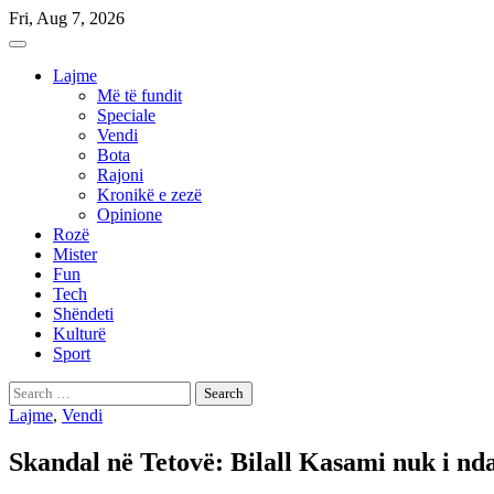
Skip
Fri, Aug 7, 2026
to
content
Lajme
Më të fundit
Speciale
Vendi
Bota
Rajoni
Kronikë e zezë
Opinione
Rozë
Mister
Fun
Tech
Shëndeti
Kulturë
Sport
Search
for:
Lajme
,
Vendi
Skandal në Tetovë: Bilall Kasami nuk i n