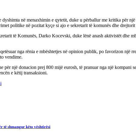
yshimta në menaxhimin e qytetit, duke u përballur me kritika për një së
politike në pozitat kyçe si ajo e sekretarit të komunës dhe drejtorit 
etarit të Komunës, Darko Kocevski, duke lënë anash aktivistët dhe mbës
hqetësuar nga rënia e mbështetjes në opinion publik, po favorizon nj
ëto vendime.
e për një donacion prej 800 mijë eurosh, të pranuar nga një kompani serbe
cën e këtij transaksioni.
i
ër të shmangur këto vështirësi