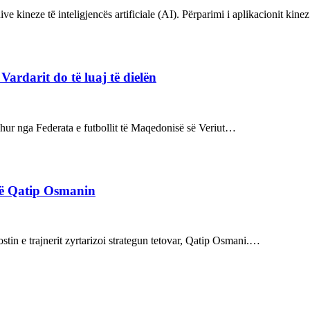
ve kineze të inteligjencës artificiale (AI). Përparimi i aplikacionit kin
rdarit do të luaj të dielën
rdhur nga Federata e futbollit të Maqedonisë së Veriut…
rë Qatip Osmanin
tin e trajnerit zyrtarizoi strategun tetovar, Qatip Osmani.…