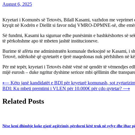
August 6, 2025
Kryetari i Komunës së Tetovës, Bilall Kasami, vazhdon me veprimet e d
kryqit në Kodrën e Diellit si favor ndaj VMRO-DPMNE-së, dhe emërimet 
Së fundmi, Kasami ka siguruar edhe punësimin e bashkëshortes së sekr
të përkohshme apo të mbeten jashtë institucioneve.
Burime të afërta me administratën komunale theksojnë se Kasami, i s
Tetovë, ndërkohë që qytetarët e tjerë maqedonas nuk përfshihen në k
Për më tepër, kryetari i Tetovës është vënë në qendër të vëmendjes edh
mijë eurosh – duke ngritur dyshime serioze mbi qëllimin dhe transparen
Post
⟵
Këto janë kandidatët e BDI për kryetarë komunash, sot zyrtarizim
BDI: Ku mbeti premtimi i VLEN për 10.000€ për çdo qytetar?
⟶
navigation
Related Posts
Nëse keni dhimbje koke gjatë agjërimit, përdorni këtë truk në syfyr dhe iftar p