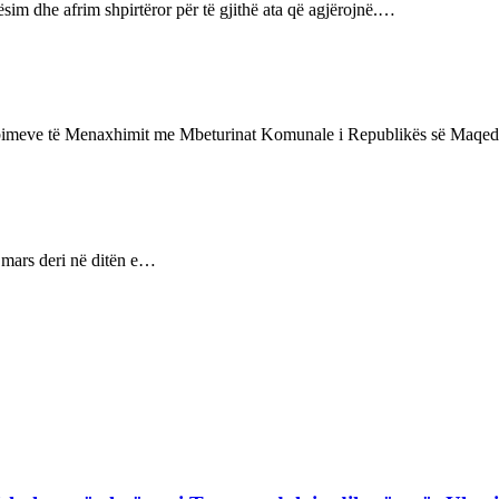
sim dhe afrim shpirtëror për të gjithë ata që agjërojnë.…
Shërbimeve të Menaxhimit me Mbeturinat Komunale i Republikës së Maq
8 mars deri në ditën e…