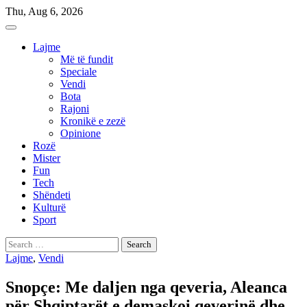
Skip
Thu, Aug 6, 2026
to
content
Lajme
Më të fundit
Speciale
Vendi
Bota
Rajoni
Kronikë e zezë
Opinione
Rozë
Mister
Fun
Tech
Shëndeti
Kulturë
Sport
Search
for:
Lajme
,
Vendi
Snopçe: Me daljen nga qeveria, Aleanca
për Shqiptarët e demaskoi qeverinë dhe