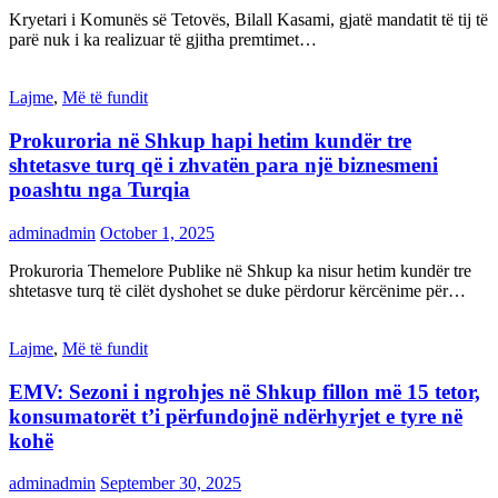
Kryetari i Komunës së Tetovës, Bilall Kasami, gjatë mandatit të tij të
parë nuk i ka realizuar të gjitha premtimet…
Lajme
,
Më të fundit
Prokuroria në Shkup hapi hetim kundër tre
shtetasve turq që i zhvatën para një biznesmeni
poashtu nga Turqia
adminadmin
October 1, 2025
Prokuroria Themelore Publike në Shkup ka nisur hetim kundër tre
shtetasve turq të cilët dyshohet se duke përdorur kërcënime për…
Lajme
,
Më të fundit
EMV: Sezoni i ngrohjes në Shkup fillon më 15 tetor,
konsumatorët t’i përfundojnë ndërhyrjet e tyre në
kohë
adminadmin
September 30, 2025