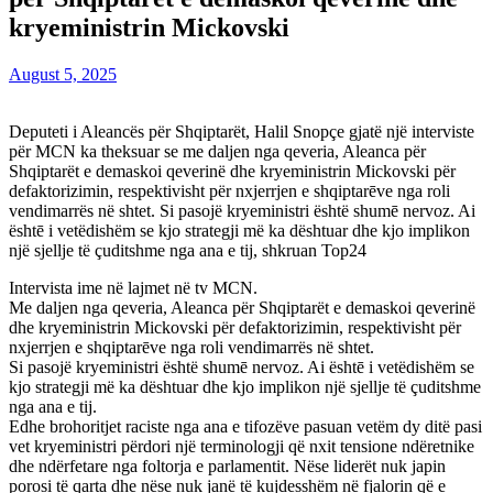
kryeministrin Mickovski
August 5, 2025
Deputeti i Aleancës për Shqiptarët, Halil Snopçe gjatë një interviste
për MCN ka theksuar se me daljen nga qeveria, Aleanca për
Shqiptarët e demaskoi qeverinë dhe kryeministrin Mickovski për
defaktorizimin, respektivisht për nxjerrjen e shqiptarēve nga roli
vendimarrës në shtet. Si pasojë kryeministri është shumē nervoz. Ai
ështē i vetëdishëm se kjo strategji më ka dështuar dhe kjo implikon
një sjellje të çuditshme nga ana e tij, shkruan Top24
Intervista ime në lajmet në tv MCN.
Me daljen nga qeveria, Aleanca për Shqiptarët e demaskoi qeverinë
dhe kryeministrin Mickovski për defaktorizimin, respektivisht për
nxjerrjen e shqiptarēve nga roli vendimarrës në shtet.
Si pasojë kryeministri është shumē nervoz. Ai ështē i vetëdishëm se
kjo strategji më ka dështuar dhe kjo implikon një sjellje të çuditshme
nga ana e tij.
Edhe brohoritjet raciste nga ana e tifozëve pasuan vetëm dy ditë pasi
vet kryeministri përdori një terminologji që nxit tensione ndëretnike
dhe ndërfetare nga foltorja e parlamentit. Nëse liderët nuk japin
porosi të qarta dhe nëse nuk janë të kujdesshëm në fjalorin që e