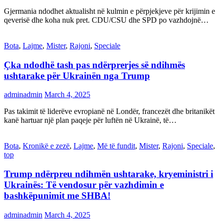
Gjermania ndodhet aktualisht në kulmin e përpjekjeve për krijimin e
qeverisë dhe koha nuk pret. CDU/CSU dhe SPD po vazhdojnë…
Bota
,
Lajme
,
Mister
,
Rajoni
,
Speciale
Çka ndodhë tash pas ndërprerjes së ndihmës
ushtarake për Ukrainën nga Trump
adminadmin
March 4, 2025
Pas takimit të liderëve evropianë në Londër, francezët dhe britanikët
kanë hartuar një plan paqeje për luftën në Ukrainë, të…
Bota
,
Kronikë e zezë
,
Lajme
,
Më të fundit
,
Mister
,
Rajoni
,
Speciale
,
top
Trump ndërpreu ndihmën ushtarake, kryeministri i
Ukrainës: Të vendosur për vazhdimin e
bashkëpunimit me SHBA!
adminadmin
March 4, 2025