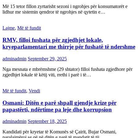
Më 15 tetor fillon zyrtarisht sezoni i ngrohjes për konsumatorët e
lidhur me sistemin qendror të ngrohjes në qytetin e…
Lajme
,
Më të fundit
RMV, filloi fushata për zgjedhjet lokale,
kryeparlamentari me thirrje për fushatë të ndershme
adminadmin
September 29, 2025
Nga mesnata e mbrëmshme (29 shtator) filloi fushata zgjedhore për
zgjedhjet lokale të këtij viti, rrethi i parë i të…
Më të fundit
,
Vendi
Osmani: Ditën e parë shpall gjendje krize për
papastërti, ndërtime pa leje dhe korrupsion
adminadmin
September 18, 2025
Kandidati për kryetar të Komunës së Çairit, Bujar Osmani,
paralajmëroi se që në ditën e parë të mandatit të tij…