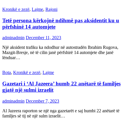
Kronikë e zezë
,
Lajme
,
Rajoni
Tetë persona kërkojnë ndihmë pas aksidentit ku u
përfshinë 14 automjete
adminadmin
December 11, 2023
Një aksident trafiku ka ndodhur në autostradën Ibrahim Rugova,
Mazgit-Bresje, në të cilin janë përfshirë 14 automjete dhe janë
lënduar…
Bota
,
Kronikë e zezë
,
Lajme
Gazetari i ‘Al Jazeera’ humb 22 anëtarë të familjes
gjatë një sulmi izraelit
adminadmin
December 7, 2023
Al Jazeera raporton se një nga gazetarët e saj humbi 22 anëtarë të
familjes së tij në një sulm izraelit…