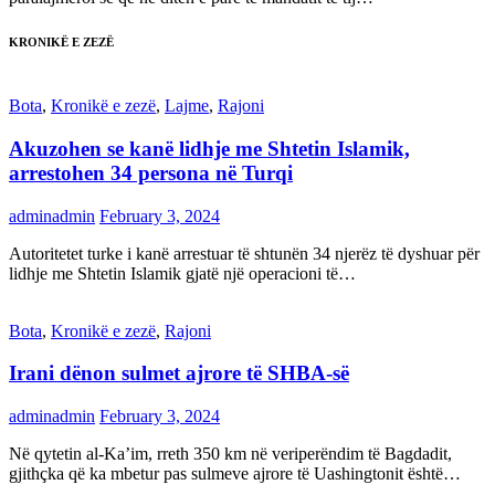
KRONIKË E ZEZË
Bota
,
Kronikë e zezë
,
Lajme
,
Rajoni
Akuzohen se kanë lidhje me Shtetin Islamik,
arrestohen 34 persona në Turqi
adminadmin
February 3, 2024
Autoritetet turke i kanë arrestuar të shtunën 34 njerëz të dyshuar për
lidhje me Shtetin Islamik gjatë një operacioni të…
Bota
,
Kronikë e zezë
,
Rajoni
Irani dënon sulmet ajrore të SHBA-së
adminadmin
February 3, 2024
Në qytetin al-Ka’im, rreth 350 km në veriperëndim të Bagdadit,
gjithçka që ka mbetur pas sulmeve ajrore të Uashingtonit është…