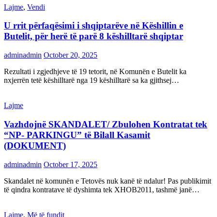
Lajme
,
Vendi
U rrit përfaqësimi i shqiptarëve në Këshillin e
Butelit, për herë të parë 8 këshilltarë shqiptar
adminadmin
October 20, 2025
Rezultati i zgjedhjeve të 19 tetorit, në Komunën e Butelit ka
nxjerrën tetë këshilltarë nga 19 këshilltarë sa ka gjithsej…
Lajme
Vazhdojnë SKANDALET/ Zbulohen Kontratat tek
“NP- PARKINGU” të Bilall Kasamit
(DOKUMENT)
adminadmin
October 17, 2025
Skandalet në komunën e Tetovës nuk kanë të ndalur! Pas publikimit
të qindra kontratave të dyshimta tek XHOB2011, tashmë janë…
Lajme
,
Më të fundit