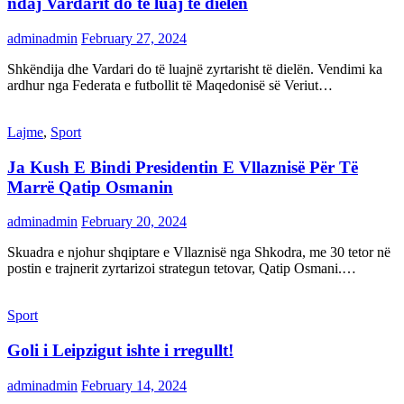
ndaj Vardarit do të luaj të dielën
adminadmin
February 27, 2024
Shkëndija dhe Vardari do të luajnë zyrtarisht të dielën. Vendimi ka
ardhur nga Federata e futbollit të Maqedonisë së Veriut…
Lajme
,
Sport
Ja Kush E Bindi Presidentin E Vllaznisë Për Të
Marrë Qatip Osmanin
adminadmin
February 20, 2024
Skuadra e njohur shqiptare e Vllaznisë nga Shkodra, me 30 tetor në
postin e trajnerit zyrtarizoi strategun tetovar, Qatip Osmani.…
Sport
Goli i Leipzigut ishte i rregullt!
adminadmin
February 14, 2024