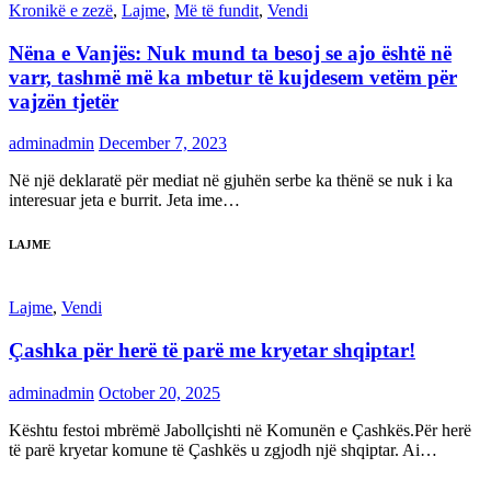
Kronikë e zezë
,
Lajme
,
Më të fundit
,
Vendi
Nëna e Vanjës: Nuk mund ta besoj se ajo është në
varr, tashmë më ka mbetur të kujdesem vetëm për
vajzën tjetër
adminadmin
December 7, 2023
Në një deklaratë për mediat në gjuhën serbe ka thënë se nuk i ka
interesuar jeta e burrit. Jeta ime…
LAJME
Lajme
,
Vendi
Çashka për herë të parë me kryetar shqiptar!
adminadmin
October 20, 2025
Kështu festoi mbrëmë Jabollçishti në Komunën e Çashkës.Për herë
të parë kryetar komune të Çashkës u zgjodh një shqiptar. Ai…