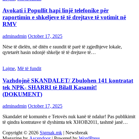
Avokati i Popullit hapi linjë telefonike për
raportimin e shkeljeve të të drejtave të votimit në
RMV
adminadmin
October 17, 2025
Nëse të dielën, në ditën e raundit të parë të zgjedhjeve lokale,
qytetarët hasin ndonjë shkelje të të drejtave të…
Lajme
,
Më të fundit
Vazhdojnē SKANDALET/ Zbulohen 141 kontratat
tek NPK- SHARRI të Bilall Kasamit!
(DOKUMENT)
adminadmin
October 17, 2025
Skandalet në komunën e Tetovës nuk kanë të ndalur! Pas publikimit
të qindra kontratave të dyshimta tek XHOB2011, tashmë janë…
Copyright © 2026
Sigmak.mk
| Newsbreak
Magazine by
Ascendoor
| Powered by
WordPress
.