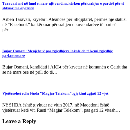
Taravari më në fund e merr një vendim, kërkon përkrahjen e partisë për të
shkuar me opozitën
Arben Taravari, kryetar i Aleancës për Shqiptarët, përmes një statusi
në “Facebook” ka kërkuar përkrahjen e kuvendarëve të partisë
për…
Bujar Osmani: Menjëherë pas zgjedhjeve lokale do të kemi zgjedhje
parlamentare
Bujar Osmani, kandidati i AKI-t për kryetar në komunën e Çairit tha
se në mars ose në prill do të…
Vjetërsohet edhe lënda “Magjar Telekom”, gjykimi zgjati 12 vjet
Në SHBA është gjykuar në vitin 2017, në Maqedoni është
vjetërsuar këtë vit. Rasti “Magjar Telekom”, pas gati 12 vitesh…
Leave a Reply