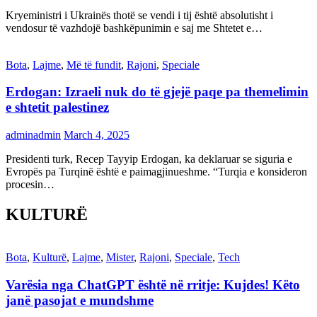
Kryeministri i Ukrainës thotë se vendi i tij është absolutisht i
vendosur të vazhdojë bashkëpunimin e saj me Shtetet e…
Bota
,
Lajme
,
Më të fundit
,
Rajoni
,
Speciale
Erdogan: Izraeli nuk do të gjejë paqe pa themelimin
e shtetit palestinez
adminadmin
March 4, 2025
Presidenti turk, Recep Tayyip Erdogan, ka deklaruar se siguria e
Evropës pa Turqinë është e paimagjinueshme. “Turqia e konsideron
procesin…
KULTURË
Bota
,
Kulturë
,
Lajme
,
Mister
,
Rajoni
,
Speciale
,
Tech
Varësia nga ChatGPT është në rritje: Kujdes! Këto
janë pasojat e mundshme