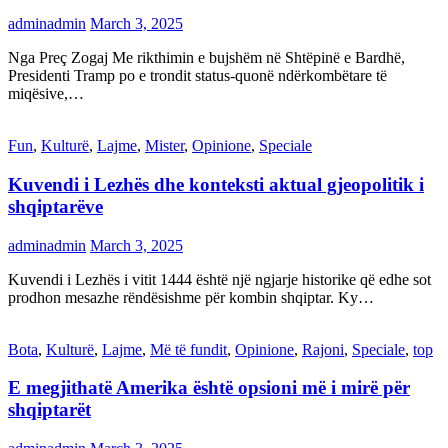
adminadmin
March 3, 2025
Nga Preç Zogaj Me rikthimin e bujshëm në Shtëpinë e Bardhë,
Presidenti Tramp po e trondit status-quonë ndërkombëtare të
miqësive,…
Fun
,
Kulturë
,
Lajme
,
Mister
,
Opinione
,
Speciale
Kuvendi i Lezhës dhe konteksti aktual gjeopolitik i
shqiptarëve
adminadmin
March 3, 2025
Kuvendi i Lezhës i vitit 1444 është një ngjarje historike që edhe sot
prodhon mesazhe rëndësishme për kombin shqiptar. Ky…
Bota
,
Kulturë
,
Lajme
,
Më të fundit
,
Opinione
,
Rajoni
,
Speciale
,
top
E megjithatë Amerika është opsioni më i mirë për
shqiptarët