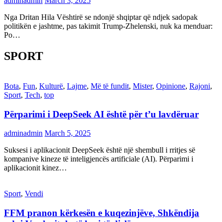
adminadmin
March 3, 2025
Nga Dritan Hila Vështirë se ndonjë shqiptar që ndjek sadopak
politikën e jashtme, pas takimit Trump-Zhelenski, nuk ka menduar:
Po…
SPORT
Bota
,
Fun
,
Kulturë
,
Lajme
,
Më të fundit
,
Mister
,
Opinione
,
Rajoni
,
Sport
,
Tech
,
top
Përparimi i DeepSeek AI është për t’u lavdëruar
adminadmin
March 5, 2025
Suksesi i aplikacionit DeepSeek është një shembull i rritjes së
kompanive kineze të inteligjencës artificiale (AI). Përparimi i
aplikacionit kinez…
Sport
,
Vendi
FFM pranon kërkesën e kuqezinjëve, Shkëndija