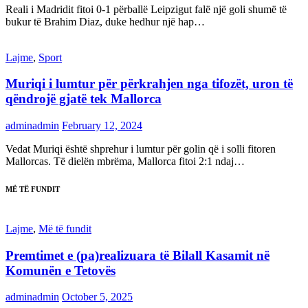
Reali i Madridit fitoi 0-1 përballë Leipzigut falë një goli shumë të
bukur të Brahim Diaz, duke hedhur një hap…
Lajme
,
Sport
Muriqi i lumtur për përkrahjen nga tifozët, uron të
qëndrojë gjatë tek Mallorca
adminadmin
February 12, 2024
Vedat Muriqi është shprehur i lumtur për golin që i solli fitoren
Mallorcas. Të dielën mbrëma, Mallorca fitoi 2:1 ndaj…
MË TË FUNDIT
Lajme
,
Më të fundit
Premtimet e (pa)realizuara të Bilall Kasamit në
Komunën e Tetovës
adminadmin
October 5, 2025