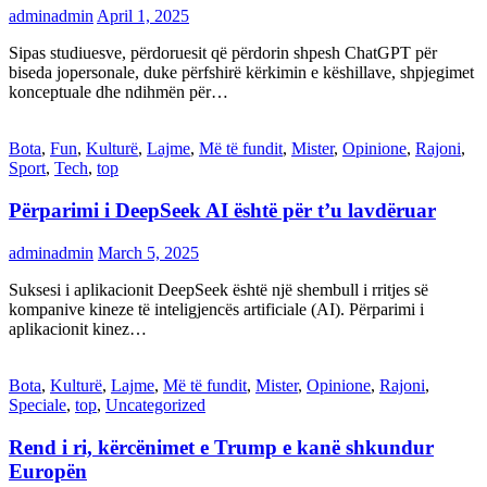
adminadmin
April 1, 2025
Sipas studiuesve, përdoruesit që përdorin shpesh ChatGPT për
biseda jopersonale, duke përfshirë kërkimin e këshillave, shpjegimet
konceptuale dhe ndihmën për…
Bota
,
Fun
,
Kulturë
,
Lajme
,
Më të fundit
,
Mister
,
Opinione
,
Rajoni
,
Sport
,
Tech
,
top
Përparimi i DeepSeek AI është për t’u lavdëruar
adminadmin
March 5, 2025
Suksesi i aplikacionit DeepSeek është një shembull i rritjes së
kompanive kineze të inteligjencës artificiale (AI). Përparimi i
aplikacionit kinez…
Bota
,
Kulturë
,
Lajme
,
Më të fundit
,
Mister
,
Opinione
,
Rajoni
,
Speciale
,
top
,
Uncategorized
Rend i ri, kërcënimet e Trump e kanë shkundur
Europën