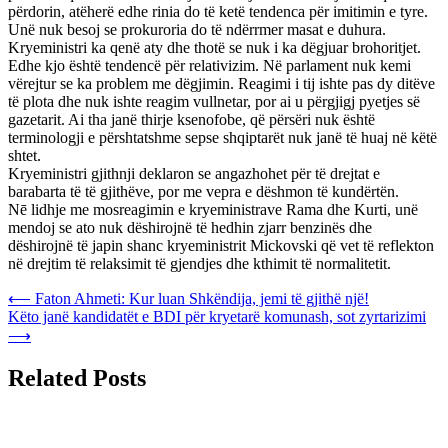
përdorin, atëherë edhe rinia do të ketë tendenca për imitimin e tyre.
Unë nuk besoj se prokuroria do të ndërrmer masat e duhura.
Kryeministri ka qenë aty dhe thotë se nuk i ka dëgjuar brohoritjet.
Edhe kjo është tendencë për relativizim. Në parlament nuk kemi
vërejtur se ka problem me dëgjimin. Reagimi i tij ishte pas dy ditëve
të plota dhe nuk ishte reagim vullnetar, por ai u përgjigj pyetjes së
gazetarit. Ai tha janë thirje ksenofobe, që përsëri nuk është
terminologji e përshtatshme sepse shqiptarët nuk janë të huaj në këtë
shtet.
Kryeministri gjithnji deklaron se angazhohet për të drejtat e
barabarta të të gjithëve, por me vepra e dëshmon të kundërtën.
Nē lidhje me mosreagimin e kryeministrave Rama dhe Kurti, unë
mendoj se ato nuk dëshirojnë të hedhin zjarr benzinës dhe
dëshirojnë të japin shanc kryeministrit Mickovski që vet të reflekton
në drejtim të relaksimit të gjendjes dhe kthimit të normalitetit.
Post
⟵
Faton Ahmeti: Kur luan Shkëndija, jemi të gjithë një!
Këto janë kandidatët e BDI për kryetarë komunash, sot zyrtarizimi
navigation
⟶
Related Posts