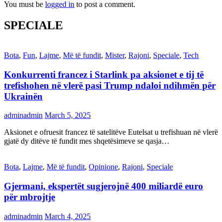
You must be
logged in
to post a comment.
SPECIALE
Bota
,
Fun
,
Lajme
,
Më të fundit
,
Mister
,
Rajoni
,
Speciale
,
Tech
Konkurrenti francez i Starlink pa aksionet e tij të
trefishohen në vlerë pasi Trump ndaloi ndihmën për
Ukrainën
adminadmin
March 5, 2025
Aksionet e ofruesit francez të satelitëve Eutelsat u trefishuan në vlerë
gjatë dy ditëve të fundit mes shqetësimeve se qasja…
Bota
,
Lajme
,
Më të fundit
,
Opinione
,
Rajoni
,
Speciale
Gjermani, ekspertët sugjerojnë 400 miliardë euro
për mbrojtje
adminadmin
March 4, 2025