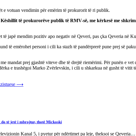
ët e votuan vendimin për emërim të prokurorit të ri publik.
tër Këshillit të prokurorëve publik të RMV-së, me kërkesë me shkr
 duhet të japë mendim pozitiv apo negativ në Qeveri, pas çka Qeveria në
d të emërohet personi i cili ka stazh të pandërprerë pune prej së paku d
me mandat prej gjashtë viteve dhe të drejtë riemërimi. Për punën e vet 
ërka e trashëgoi Marko Zvërlevskin, i cili u shkarkua në gusht të vitit të
zistuese
⟶
ë jetë i mbrojtur, thotë Mickoski
levizionin Kanal 5, i pyetur për ndërtimet pa leje, theksoi se Qeveria…