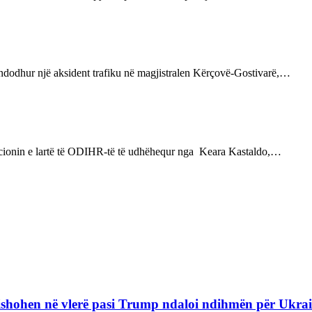
 ndodhur një aksident trafiku në magjistralen Kërçovë-Gostivarë,…
cionin e lartë të ODIHR-të të udhëhequr nga Keara Kastaldo,…
refishohen në vlerë pasi Trump ndaloi ndihmën për Ukra