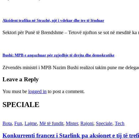
Aksident trafiku në Strazhë, një i vdekur dhe tre të lënduar
Sektori për Punë të Brendshme – Tetovë njofton se sot në mesditë ka
Bushi: MPB e angazhuar për zgjedhje të drejta dhe demokratike
Zëvendës ministri i MPB Nazim Bushi realizoi takim pune me delega
Leave a Reply
You must be
logged in
to post a comment.
SPECIALE
Bota
,
Fun
,
Lajme
,
Më të fundit
,
Mister
,
Rajoni
,
Speciale
,
Tech
Konkurrenti francez i Starlink pa aksionet e tij të t