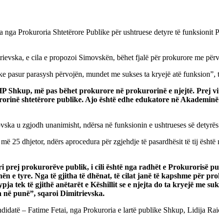
a nga Prokuroria Shtetërore Publike për ushtruese detyre të funksionit
trievska, e cila e propozoi Simovskën, bëhet fjalë për prokurore me përv
e pasur parasysh përvojën, mundet me sukses ta kryejë atë funksion”, t
HP Shkup, më pas bëhet prokurore në prokurorinë e njejtë. Prej vi
urorinë shtetërore publike. Ajo është edhe edukatore në Akademinë
vska u zgjodh unanimisht, ndërsa në funksionin e ushtrueses së detyrës
më 25 dhjetor, ndërs aprocedura për zgjehdje të pasardhësit të tij është 
i prej prokurorëve publik, i cili është nga radhët e Prokurorisë p
nën e tyre. Nga të gjitha të dhënat, të cilat janë të kapshme për 
ypja tek të gjithë anëtarët e Këshillit se e njejta do ta kryejë me 
a në punë”, sqaroi Dimitrievska.
kandidatë – Fatime Fetai, nga Prokuroria e lartë publike Shkup, Lidija