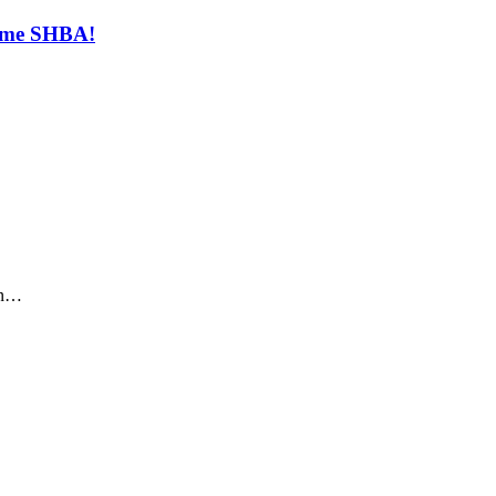
t me SHBA!
sin…