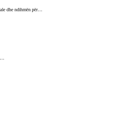
ptuale dhe ndihmën për…
ez…