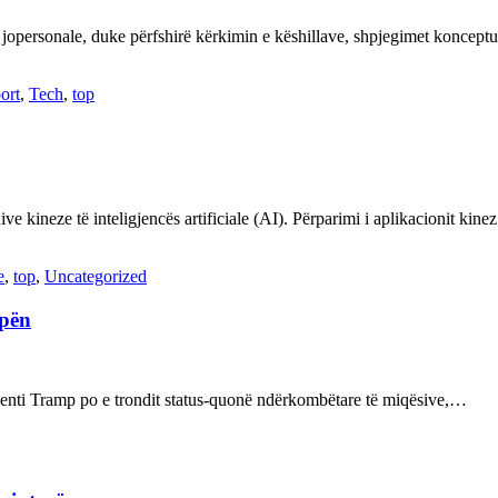
 jopersonale, duke përfshirë kërkimin e këshillave, shpjegimet konce
ort
,
Tech
,
top
ve kineze të inteligjencës artificiale (AI). Përparimi i aplikacionit kin
e
,
top
,
Uncategorized
opën
enti Tramp po e trondit status-quonë ndërkombëtare të miqësive,…