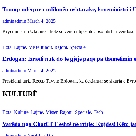
Trump ndërpreu ndihmën ushtarake, kryeministri i 
adminadmin
March 4, 2025
Kryeministri i Ukrainës thotë se vendi i tij është absolutisht i vendo
Bota
,
Lajme
,
Më të fundit
,
Rajoni
,
Speciale
Erdogan: Izraeli nuk do të gjejë paqe pa themelimin e 
adminadmin
March 4, 2025
Presidenti turk, Recep Tayyip Erdogan, ka deklaruar se siguria e Ev
KULTURË
Bota
,
Kulturë
,
Lajme
,
Mister
,
Rajoni
,
Speciale
,
Tech
Varësia nga ChatGPT është në rritje: Kujdes! Këto 
adminadmin
April 1, 2025