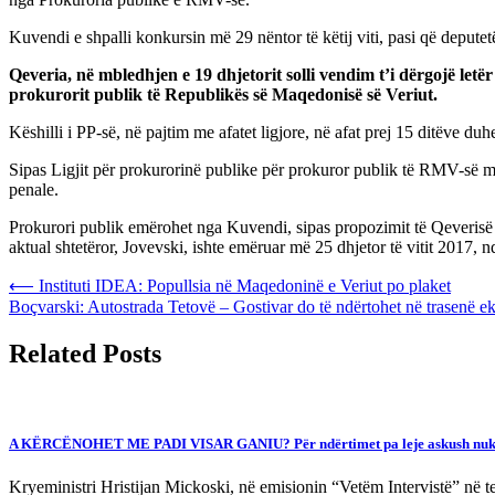
Kuvendi e shpalli konkursin më 29 nëntor të këtij viti, pasi që deputet
Qeveria, në mbledhjen e 19 dhjetorit solli vendim t’i dërgojë le
prokurorit publik të Republikës së Maqedonisë së Veriut.
Këshilli i PP-së, në pajtim me afatet ligjore, në afat prej 15 ditëve
Sipas Ligjit për prokurorinë publike për prokuror publik të RMV-së mun
penale.
Prokurori publik emërohet nga Kuvendi, sipas propozimit të Qeverisë 
aktual shtetëror, Jovevski, ishte emëruar më 25 dhjetor të vitit 2017, nd
Post
⟵
Instituti IDEA: Popullsia në Maqedoninë e Veriut po plaket
Boçvarski: Autostrada Tetovë – Gostivar do të ndërtohet në trasenë ek
navigation
Related Posts
A KËRCËNOHET ME PADI VISAR GANIU? Për ndërtimet pa leje askush nuk do t
Kryeministri Hristijan Mickoski, në emisionin “Vetëm Intervistë” në te