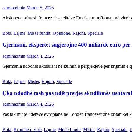
adminadmin
March 5, 2025
Aksionet e ofruesit francez të satelitëve Eutelsat u trefishuan në vler
Bota
,
Lajme
,
Më të fundit
,
Opinione
,
Rajoni
,
Speciale
Gjermani, ekspertët sugjerojnë 400 miliardë euro për
adminadmin
March 4, 2025
Gjermania ndodhet aktualisht në kulmin e përpjekjeve për krijimi
Bota
,
Lajme
,
Mister
,
Rajoni
,
Speciale
Çka ndodhë tash pas ndërprerjes së ndihmës ushtar
adminadmin
March 4, 2025
Pas takimit të liderëve evropianë në Londër, francezët dhe britanikët 
Bota
,
Kronikë e zezë
,
Lajme
,
Më të fundit
,
Mister
,
Rajoni
,
Speciale
,
t