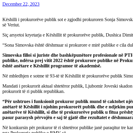
December 22, 2023
Këshilli i prokurorëve publik sot e zgjodhi prokuroren Sonja Simovsk
së Veriut.
Siç arsyetoi kryetarja e Këshillit të prokurorëve publik, Dushica Dimi
“Sona Simovska është dëshmuar si prokurore e mirë publike e cila duk
Simovska filloi si juriste dhe bashkëpunëtore profesionale në PT
publike, ndërsa prej vitit 2022 është prokurore publike në Prok
është anëtare e Këshillit programor të akademisë.
Në mbledhjen e sotme të 93-të të Këshillit të prokurorëve publik Simo
Mandati i prokurorit aktual shtetëror publik, Ljubomir Joveski skadon 
prokurorit të ri publik republikan.
“Për ushtrues i funksionit prokuror publik mund të caktohet njër
anëtarë të Këshillit i njohim prokurorët publik dhe e ndjekim pu
anëtarëve të Këshillit, si dhe të prokurorëve publik u fitua prësht
pasur parasysh përvojën e saj të gjatë dhe rezultatet e dëshmuar
Në konkursin për prokuror të ri shtetëror publike janë paraqitur tre 
nga Prokuroria publike e RMV-së.