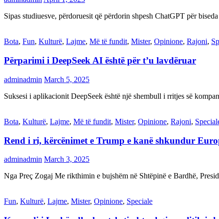
Sipas studiuesve, përdoruesit që përdorin shpesh ChatGPT për biseda
Bota
,
Fun
,
Kulturë
,
Lajme
,
Më të fundit
,
Mister
,
Opinione
,
Rajoni
,
Sp
Përparimi i DeepSeek AI është për t’u lavdëruar
adminadmin
March 5, 2025
Suksesi i aplikacionit DeepSeek është një shembull i rritjes së kompani
Bota
,
Kulturë
,
Lajme
,
Më të fundit
,
Mister
,
Opinione
,
Rajoni
,
Special
Rend i ri, kërcënimet e Trump e kanë shkundur Eur
adminadmin
March 3, 2025
Nga Preç Zogaj Me rikthimin e bujshëm në Shtëpinë e Bardhë, Presid
Fun
,
Kulturë
,
Lajme
,
Mister
,
Opinione
,
Speciale