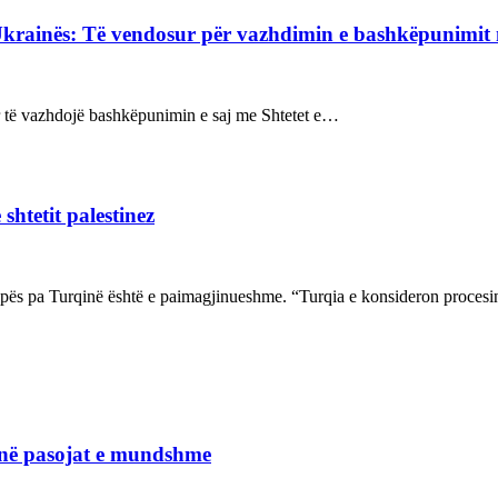
Ukrainës: Të vendosur për vazhdimin e bashkëpunimi
sur të vazhdojë bashkëpunimin e saj me Shtetet e…
shtetit palestinez
ropës pa Turqinë është e paimagjinueshme. “Turqia e konsideron proce
janë pasojat e mundshme