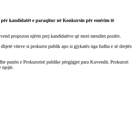
im për kandidatët e paraqitur në Konkursin për emërim të
 Kuvend propozon njërin prej kandidatëve që mori mendim pozitiv.
hjetë viteve si prokuror publik apo si gjykatës nga fudha e së drejtës
dhe punën e Prokurorisë publike përgjigjet para Kuvendit. Prokurori
 njejtë.