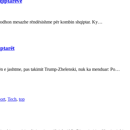
hqiptarëve
ot prodhon mesazhe rëndësishme për kombin shqiptar. Ky…
iptarët
kën e jashtme, pas takimit Trump-Zhelenski, nuk ka menduar: Po…
ort
,
Tech
,
top