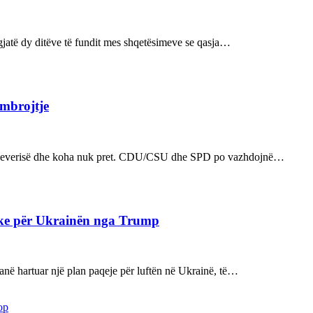
ë gjatë dy ditëve të fundit mes shqetësimeve se qasja…
 mbrojtje
n e qeverisë dhe koha nuk pret. CDU/CSU dhe SPD po vazhdojnë…
ake për Ukrainën nga Trump
kanë hartuar një plan paqeje për luftën në Ukrainë, të…
op