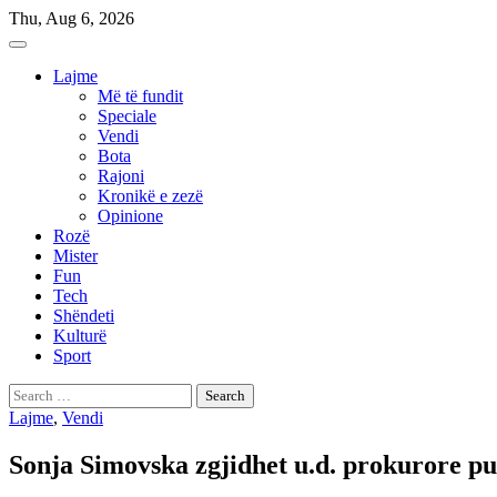
Skip
Thu, Aug 6, 2026
to
content
Lajme
Më të fundit
Speciale
Vendi
Bota
Rajoni
Kronikë e zezë
Opinione
Rozë
Mister
Fun
Tech
Shëndeti
Kulturë
Sport
Search
for:
Lajme
,
Vendi
Sonja Simovska zgjidhet u.d. prokurore p