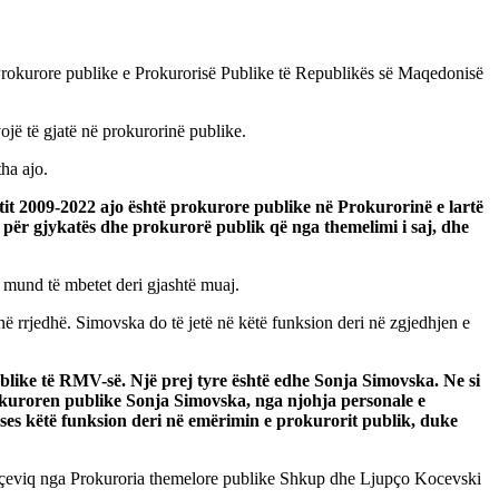
 Prokurore publike e Prokurorisë Publike të Republikës së Maqedonisë
ojë të gjatë në prokurorinë publike.
ha ajo.
tit 2009-2022 ajo është prokurore publike në Prokurorinë e lartë
 për gjykatës dhe prokurorë publik që nga themelimi i saj, dhe
 mund të mbetet deri gjashtë muaj.
në rrjedhë. Simovska do të jetë në këtë funksion deri në zgjedhjen e
ublike të RMV-së. Një prej tyre është edhe Sonja Simovska. Ne si
prokuroren publike Sonja Simovska, nga njohja personale e
sukses këtë funksion deri në emërimin e prokurorit publik, duke
 Raiçeviq nga Prokuroria themelore publike Shkup dhe Ljupço Kocevski