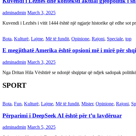
Kuvendi i Lezhës dhe konteksti aktual gjeopolitik i s
adminadmin
March 3, 2025
Kuvendi i Lezhës i vitit 1444 është një ngjarje historike që edhe s
Bota
,
Kulturë
,
Lajme
,
Më të fundit
,
Opinione
,
Rajoni
,
Speciale
,
top
E megjithatë Amerika është opsioni më i mirë për shq
adminadmin
March 3, 2025
Nga Dritan Hila Vështirë se ndonjë shqiptar që ndjek sadopak politi
SPORT
Bota
,
Fun
,
Kulturë
,
Lajme
,
Më të fundit
,
Mister
,
Opinione
,
Rajoni
,
Sp
Përparimi i DeepSeek AI është për t’u lavdëruar
adminadmin
March 5, 2025