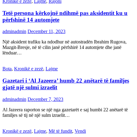
Kronikë e zezë
,
Lajme
,
Rajoni
Tetë persona kërkojnë ndihmë pas aksidentit ku u
përfshinë 14 automjete
adminadmin
December 11, 2023
Një aksident trafiku ka ndodhur në autostradën Ibrahim Rugova,
Mazgit-Bresje, në të cilin janë përfshirë 14 automjete dhe janë
lënduar…
Bota
,
Kronikë e zezë
,
Lajme
Gazetari i ‘Al Jazeera’ humb 22 anëtarë të familjes
gjatë një sulmi izraelit
adminadmin
December 7, 2023
Al Jazeera raporton se një nga gazetarët e saj humbi 22 anëtarë të
familjes së tij në një sulm izraelit…
Kronikë e zezë
,
Lajme
,
Më të fundit
,
Vendi