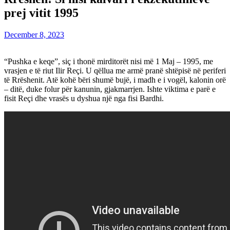
prej vitit 1995
December 8, 2023
“Pushka e keqe”, siç i thonë mirditorët nisi më 1 Maj – 1995, me
vrasjen e të riut Ilir Reçi. U qëllua me armë pranë shtëpisë në periferi
të Rrëshenit. Atë kohë bëri shumë bujë, i madh e i vogël, kalonin orë
– ditë, duke folur për kanunin, gjakmarrjen. Ishte viktima e parë e
fisit Reçi dhe vrasës u dyshua një nga fisi Bardhi.