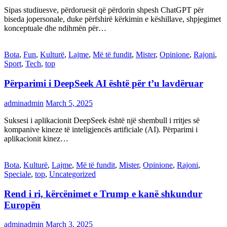
Sipas studiuesve, përdoruesit që përdorin shpesh ChatGPT për
biseda jopersonale, duke përfshirë kërkimin e këshillave, shpjegimet
konceptuale dhe ndihmën për…
Bota
,
Fun
,
Kulturë
,
Lajme
,
Më të fundit
,
Mister
,
Opinione
,
Rajoni
,
Sport
,
Tech
,
top
Përparimi i DeepSeek AI është për t’u lavdëruar
adminadmin
March 5, 2025
Suksesi i aplikacionit DeepSeek është një shembull i rritjes së
kompanive kineze të inteligjencës artificiale (AI). Përparimi i
aplikacionit kinez…
Bota
,
Kulturë
,
Lajme
,
Më të fundit
,
Mister
,
Opinione
,
Rajoni
,
Speciale
,
top
,
Uncategorized
Rend i ri, kërcënimet e Trump e kanë shkundur
Europën
adminadmin
March 3, 2025