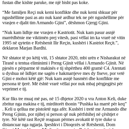
fustan dhe kishte paruke, me një bisht pas koke.
“Me familjen Reçi nuk kemi konflikte dhe nuk kemi shkuar për
ngushëllime pasi as ato nuk kanë ardhur tek ne për ngushëllime për
vrasjen e djalit tim Armando Gjini”, dëshmon Gjergj Gjini.
“Nuk kam lidhje me vrasjen e Kastriotit. Nuk kam pasur asnjë
marrëdhënie me viktimën prej vitesh, pasi vëllai im ka vrarë në vitin
1995 në qytetin e Rrëshenit Ilir Reçin, kushëri i Kastriot Reçit.”,
deklaron Marjan Bardhi.
Në shtator të po këtij viti, 15 shtator 2020, mbi urën e Nisharakut në
Tiranë u tentua eliminimi i Preng Gjinit vëllai i Armando Gjinit. Në
pjesën e përparme të makinës e tij shpërtheu 400 gramë C4. Atentati
u dyshua në lidhjet me sagën e hakmarrjeve mes dy fiseve, por vetë
Gjini e mohoi këtë gjë: Nuk kam asnjë hasmëri dhe konflikte me
persona të tjerë. Më është vrarë vëllai por nuk mbaj përgjegjësi për
veprimet e tij.
Kur fiks tre muaj më pas, në 15 dhjetor 2020 u vra Anton Keli, duke
zbritur nga makina e tij, mirditorët thonin “Pushka ka marrë për keq”
. Keli u qellua me pistoletë nga afër. Kushëri i tretë me Armando dhe
Preng Gjinin, por njihej si person që nuk përfshihej në çështjet e
tyre. Në këtë rast Reçtë reaguan përmes avokatit të tyre duke u
distancuar nga ngjarja. Ipeshkvi i Dioqezës së Rrëshenit, Dom