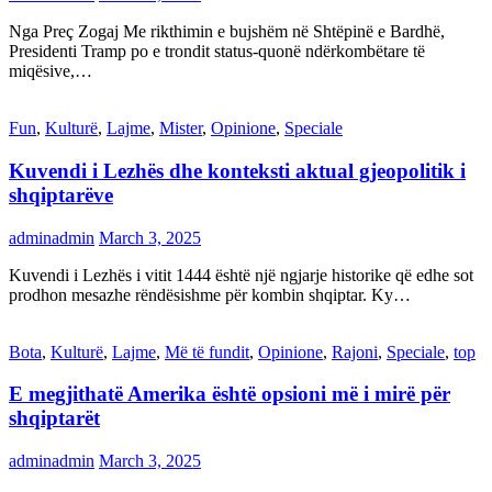
Nga Preç Zogaj Me rikthimin e bujshëm në Shtëpinë e Bardhë,
Presidenti Tramp po e trondit status-quonë ndërkombëtare të
miqësive,…
Fun
,
Kulturë
,
Lajme
,
Mister
,
Opinione
,
Speciale
Kuvendi i Lezhës dhe konteksti aktual gjeopolitik i
shqiptarëve
adminadmin
March 3, 2025
Kuvendi i Lezhës i vitit 1444 është një ngjarje historike që edhe sot
prodhon mesazhe rëndësishme për kombin shqiptar. Ky…
Bota
,
Kulturë
,
Lajme
,
Më të fundit
,
Opinione
,
Rajoni
,
Speciale
,
top
E megjithatë Amerika është opsioni më i mirë për
shqiptarët
adminadmin
March 3, 2025