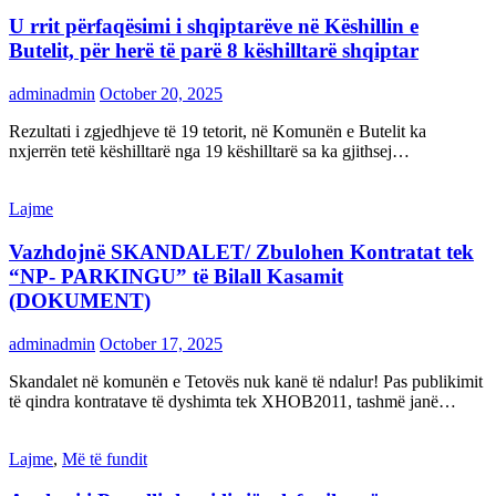
U rrit përfaqësimi i shqiptarëve në Këshillin e
Butelit, për herë të parë 8 këshilltarë shqiptar
adminadmin
October 20, 2025
Rezultati i zgjedhjeve të 19 tetorit, në Komunën e Butelit ka
nxjerrën tetë këshilltarë nga 19 këshilltarë sa ka gjithsej…
Lajme
Vazhdojnë SKANDALET/ Zbulohen Kontratat tek
“NP- PARKINGU” të Bilall Kasamit
(DOKUMENT)
adminadmin
October 17, 2025
Skandalet në komunën e Tetovës nuk kanë të ndalur! Pas publikimit
të qindra kontratave të dyshimta tek XHOB2011, tashmë janë…
Lajme
,
Më të fundit