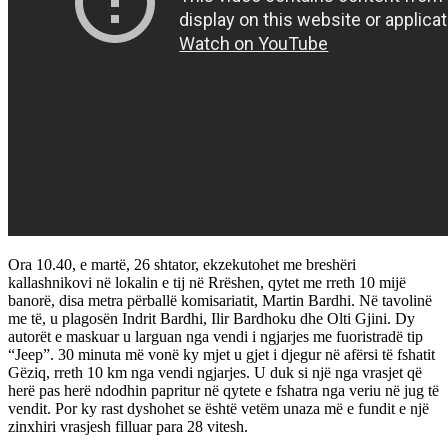
Ora 10.40, e martë, 26 shtator, ekzekutohet me breshëri
kallashnikovi në lokalin e tij në Rrëshen, qytet me rreth 10 mijë
banorë, disa metra përballë komisariatit, Martin Bardhi. Në tavolinë
me të, u plagosën Indrit Bardhi, Ilir Bardhoku dhe Olti Gjini. Dy
autorët e maskuar u larguan nga vendi i ngjarjes me fuoristradë tip
“Jeep”. 30 minuta më vonë ky mjet u gjet i djegur në afërsi të fshatit
Gëziq, rreth 10 km nga vendi ngjarjes. U duk si një nga vrasjet që
herë pas herë ndodhin papritur në qytete e fshatra nga veriu në jug të
vendit. Por ky rast dyshohet se është vetëm unaza më e fundit e një
zinxhiri vrasjesh filluar para 28 vitesh.