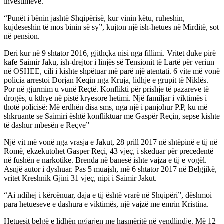
investimeve.
“Punët i bënin jashtë Shqipërisë, kur vinin këtu, ruheshin,
kujdeseshin të mos binin së sy”, kujton një ish-hetues në Mirditë, sot
në pension.
Deri kur në 9 shtator 2016, gjithçka nisi nga fillimi. Vritet duke pirë
kafe Saimir Jaku, ish-drejtor i linjës së Tensionit të Lartë për veriun
në OSHEE, cili i kishte shpëtuar më parë një atentati. 6 vite më vonë
policia arrestoi Dorjan Keqin nga Kruja, lidhje e grupit të Niklës.
Por në gjurmim u vunë Reçtë. Konflikti për prishje të pazareve të
drogës, u kthye në pistë kryesore hetimi. Një familjar i viktimës i
thotë policisë: Më erdhën disa sms, nga një i panjohur P.P, ku më
shkruante se Saimiri është konfliktuar me Gaspër Reçin, sepse kishte
të dashur mbesën e Reçve”
Një vit më vonë nga vrasja e Jakut, 28 prill 2017 në shtëpinë e tij në
Romë, ekzekutohet Gasper Reçi, 43 vjeç, i skeduar për precedentë
në fushën e narkotike. Brenda në banesë ishte vajza e tij e vogël.
Asnjë autor i dyshuar. Pas 5 muajsh, më 6 shtator 2017 në Belgjikë,
vritet Kreshnik Gjini 31 vjeç, nipi i Saimir Jakut.
“Ai ndihej i kërcënuar, daja e tij është vrarë në Shqipëri”, dëshmoi
para hetueseve e dashura e viktimës, një vajzë me emrin Kristina.
Hetuesit belgë e lidhën ngjarjen me hasmëritë në vendlindje. Më 12