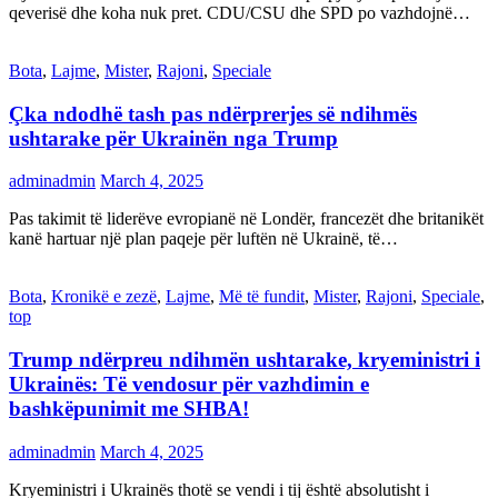
qeverisë dhe koha nuk pret. CDU/CSU dhe SPD po vazhdojnë…
Bota
,
Lajme
,
Mister
,
Rajoni
,
Speciale
Çka ndodhë tash pas ndërprerjes së ndihmës
ushtarake për Ukrainën nga Trump
adminadmin
March 4, 2025
Pas takimit të liderëve evropianë në Londër, francezët dhe britanikët
kanë hartuar një plan paqeje për luftën në Ukrainë, të…
Bota
,
Kronikë e zezë
,
Lajme
,
Më të fundit
,
Mister
,
Rajoni
,
Speciale
,
top
Trump ndërpreu ndihmën ushtarake, kryeministri i
Ukrainës: Të vendosur për vazhdimin e
bashkëpunimit me SHBA!
adminadmin
March 4, 2025
Kryeministri i Ukrainës thotë se vendi i tij është absolutisht i