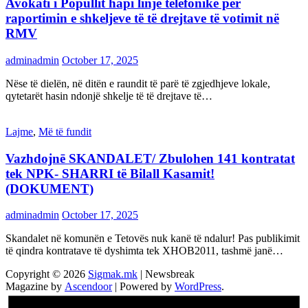
Avokati i Popullit hapi linjë telefonike për
raportimin e shkeljeve të të drejtave të votimit në
RMV
adminadmin
October 17, 2025
Nëse të dielën, në ditën e raundit të parë të zgjedhjeve lokale,
qytetarët hasin ndonjë shkelje të të drejtave të…
Lajme
,
Më të fundit
Vazhdojnē SKANDALET/ Zbulohen 141 kontratat
tek NPK- SHARRI të Bilall Kasamit!
(DOKUMENT)
adminadmin
October 17, 2025
Skandalet në komunën e Tetovës nuk kanë të ndalur! Pas publikimit
të qindra kontratave të dyshimta tek XHOB2011, tashmë janë…
Copyright © 2026
Sigmak.mk
| Newsbreak
Magazine by
Ascendoor
| Powered by
WordPress
.