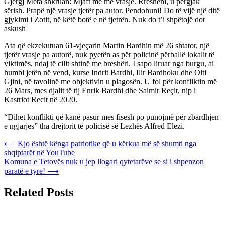
Gjergj Meta shkruan: Mjaft më me vrasje. Rrësheni, u përgjak
sërish. Prapë një vrasje tjetër pa autor. Pendohuni! Do të vijë një ditë
gjykimi i Zotit, në këtë botë e në tjetrën. Nuk do t’i shpëtojë dot
askush
Ata që ekzekutuan 61-vjeçarin Martin Bardhin më 26 shtator, një
tjetër vrasje pa autorë, nuk pyetën as për policinë përballë lokalit të
viktimës, ndaj të cilit shtinë me breshëri. I sapo liruar nga burgu, ai
humbi jetën në vend, kurse Indrit Bardhi, Ilir Bardhoku dhe Olti
Gjini, në tavolinë me objektivin u plagosën. U fol për konfliktin më
26 Mars, mes djalit të tij Enrik Bardhi dhe Saimir Reçit, nip i
Kastriot Recit në 2020.
“Dihet konflikti që kanë pasur mes fisesh po punojmë për zbardhjen
e ngjarjes” tha drejtorit të policisë së Lezhës Alfred Elezi.
Post
⟵
Kjo është kënga patriotike që u kërkua më së shumti nga
shqiptarët në YouTube
navigation
Komuna e Tetovës nuk u jep llogari qytetarëve se si i shpenzon
paratë e tyre!
⟶
Related Posts