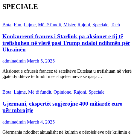
SPECIALE
Bota
,
Fun
,
Lajme
,
Më të fundit
,
Mister
,
Rajoni
,
Speciale
,
Tech
Konkurrenti francez i Starlink pa aksionet e tij të
trefishohen në vlerë pasi Trump ndaloi ndihmën për
Ukrainën
adminadmin
March 5, 2025
Aksionet e ofruesit francez të satelitëve Eutelsat u trefishuan në vlerë
gjatë dy ditëve të fundit mes shqetësimeve se qasja…
Bota
,
Lajme
,
Më të fundit
,
Opinione
,
Rajoni
,
Speciale
Gjermani, ekspertët sugjerojnë 400 miliardë euro
për mbrojtje
adminadmin
March 4, 2025
Gjermania ndodhet aktualisht në kulmin e përpjekjeve për krijimin e