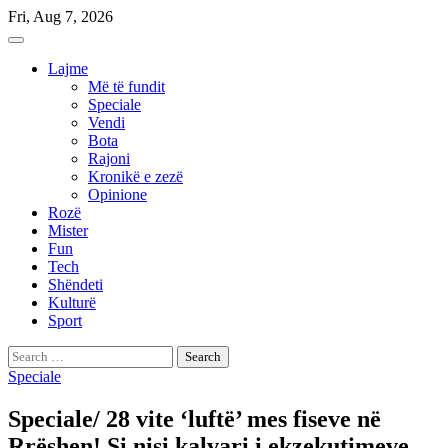
Skip
Fri, Aug 7, 2026
to
content
Lajme
Më të fundit
Speciale
Vendi
Bota
Rajoni
Kronikë e zezë
Opinione
Rozë
Mister
Fun
Tech
Shëndeti
Kulturë
Sport
Search
for:
Speciale
Speciale/ 28 vite ‘luftë’ mes fiseve në
Rrëshen! Si nisi kalvari i ekzekutimeve