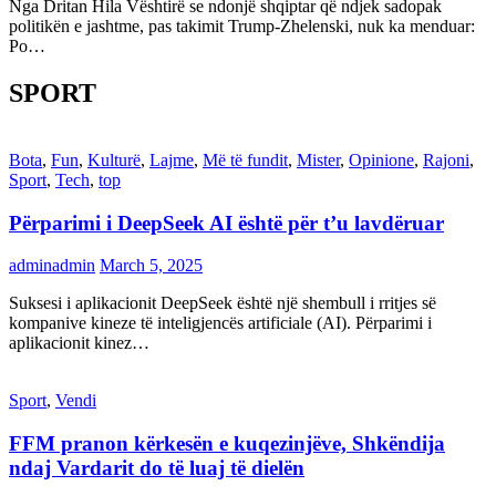
Nga Dritan Hila Vështirë se ndonjë shqiptar që ndjek sadopak
politikën e jashtme, pas takimit Trump-Zhelenski, nuk ka menduar:
Po…
SPORT
Bota
,
Fun
,
Kulturë
,
Lajme
,
Më të fundit
,
Mister
,
Opinione
,
Rajoni
,
Sport
,
Tech
,
top
Përparimi i DeepSeek AI është për t’u lavdëruar
adminadmin
March 5, 2025
Suksesi i aplikacionit DeepSeek është një shembull i rritjes së
kompanive kineze të inteligjencës artificiale (AI). Përparimi i
aplikacionit kinez…
Sport
,
Vendi
FFM pranon kërkesën e kuqezinjëve, Shkëndija
ndaj Vardarit do të luaj të dielën