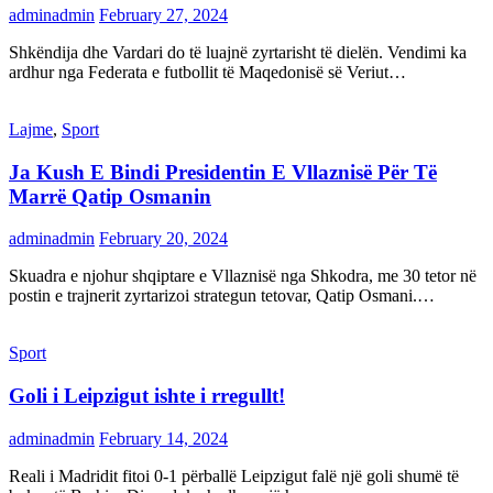
adminadmin
February 27, 2024
Shkëndija dhe Vardari do të luajnë zyrtarisht të dielën. Vendimi ka
ardhur nga Federata e futbollit të Maqedonisë së Veriut…
Lajme
,
Sport
Ja Kush E Bindi Presidentin E Vllaznisë Për Të
Marrë Qatip Osmanin
adminadmin
February 20, 2024
Skuadra e njohur shqiptare e Vllaznisë nga Shkodra, me 30 tetor në
postin e trajnerit zyrtarizoi strategun tetovar, Qatip Osmani.…
Sport
Goli i Leipzigut ishte i rregullt!
adminadmin
February 14, 2024
Reali i Madridit fitoi 0-1 përballë Leipzigut falë një goli shumë të