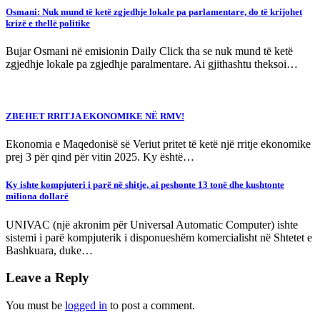
Osmani: Nuk mund të ketë zgjedhje lokale pa parlamentare, do të krijohet
krizë e thellë politike
Bujar Osmani në emisionin Daily Click tha se nuk mund të ketë
zgjedhje lokale pa zgjedhje paralmentare. Ai gjithashtu theksoi…
ZBEHET RRITJA EKONOMIKE NË RMV!
Ekonomia e Maqedonisë së Veriut pritet të ketë një rritje ekonomike
prej 3 për qind për vitin 2025. Ky është…
Ky ishte kompjuteri i parë në shitje, ai peshonte 13 tonë dhe kushtonte
miliona dollarë
UNIVAC (një akronim për Universal Automatic Computer) ishte
sistemi i parë kompjuterik i disponueshëm komercialisht në Shtetet e
Bashkuara, duke…
Leave a Reply
You must be
logged in
to post a comment.