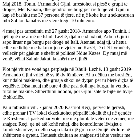
Maj 2018, Tonin, (Armando) Gjini, arrestohet si pjesë e grupit të
drogës, Met Kanani, dhe qendroi në burg për rreth një vit. Gjini u
kap së bashku me 37 persona të tjerë, në një kohë kur u sekuestruan
mbi 8.4 ton kanabis me vlerë tregu 10 mln euro.
4 muaj pas arrestimit, më 27 gusht 2018- Armandos apo Toninit, i
qëllojnë me armë në Ishull Lezhë, djalin e xhaxhait, Arben Gjini i
sapo liruar nga burgu për drogë në Itali. Atentati ndaj tij, u hetua
edhe në lidhje me hakmarrjen e vjetër me Kazët, të cilët i vranë dy
vellezër për gjakun e shefit të poliicsë Ndue Kazës. Dy muaj më
vonë, vëllai Saimir Jakut, kushëri me Gjinët
Plot një vit më vonë nga përplasja në Ishull- Lezhë, 13 gusht 2019-
Armando Gjini vritet në sy të dy fëmijëve. Ai u qëllua me breshëri,
kur ndaloi makinën, dhe gruaja shkoi në dyqan për tu blerë diçka të
vegjëlve. Disa muaj më parë 4 ditë pasi doli nga burgu, iu vendos
tritol në makinë. Shpërthimi ndodhi, por Gjini ishte të bijtë në hyrje
të shkollës.
Pa u mbushur viti, 7 janar 2020 Kastriot Reçi, përveç të tjerash,
edhe pronar i TV lokal ekzekutohet përpallë lokalit të tij në qendër
të Rrëshenit. I paskeduar vritet me një plumb të vetëm në zemër, me
snajper. Reçi, që në atë kohë ruhej, dhe kontrollonte lëvizjet e
kundërshtarëve, u qellua sapo takoi një grua me fëmijë përdore në
shëtitoren e qytetit. Hetuesit zbuluan se snajperisti ishte veshur me