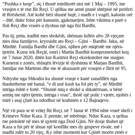
“Pushka e keqe”, siç i thonë mirditorët nisi më 1 Maj – 1995, me
vrasjen e të riut Ilir Reçi. U qëllua me armë pranë shtëpisë në periferi
të Rrëshenit. Atë kohë bëri shumë bujë, i madh e i vogël, kalonin orë
– ditë, duke folur për kanunin, gjakmarrjen. Ishte viktima e parë e
fisit Reçi dhe vrasës u dyshua një nga fisi Bardhi.
Pas tij, prita, tradhti mes shokësh, shënuan luftën afro 28 vjeçare
mes disa familjeve, kryesisht ato Reçi – Gjini – Bardhi- Jaku, në
Mirditë. Familja Bardhi dhe Gjini, njihen për miqësitë me njëra-
tjetrën. Kurse tek Reçtë, emri i Martin Bardhit komprometohet keq
në 7 Janar 2020, ditën kur Kastriot Reçi ekzekutohet me snajper.
Kamerat e zonës, shfaqën lëvizje të dyshimta të Marjan Bardhit,
familjar me Martinin dhe me të akuzuarit për vrasjen e Ilirit në 95.
Ndryshe nga Shkodra ku shumë vrasje e kanë zanafillën nga
thashetheme më banal, “e di unë kush ka fol për ty”, në Mirditë
intriga është e fortë. “Shumë miq e shokë u shkatërruan, u bënë
armiq me njëri tjetrin, intriga i vrau”, thotë një polic i vjetër, njohës i
mirë i asaj çfarë ka ndodhur në krahinën e 12 Bajraqeve.
Një vit para se të vritej Ilir Reçi, në 7 Janar të 1994 ishte vrarë shefi i
Krimeve Ndue Kaza. E premte, në mbrëmje, Ndue Kaza, u qellua
me pistoletë në mes të qytetit nga Dod Gjini. Në dosje thuhet që
Kaza u fut për të shuar një konflikt mes dy grupeve rivale, më i
madhi ndër to 20 vjeç. Ky ishte momenti kur Gjinët morën emër e