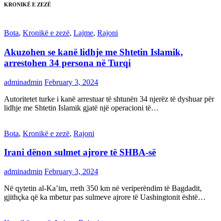
KRONIKË E ZEZË
Bota
,
Kronikë e zezë
,
Lajme
,
Rajoni
Akuzohen se kanë lidhje me Shtetin Islamik,
arrestohen 34 persona në Turqi
adminadmin
February 3, 2024
Autoritetet turke i kanë arrestuar të shtunën 34 njerëz të dyshuar për
lidhje me Shtetin Islamik gjatë një operacioni të…
Bota
,
Kronikë e zezë
,
Rajoni
Irani dënon sulmet ajrore të SHBA-së
adminadmin
February 3, 2024
Në qytetin al-Ka’im, rreth 350 km në veriperëndim të Bagdadit,
gjithçka që ka mbetur pas sulmeve ajrore të Uashingtonit është…