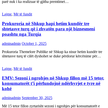
parë nuk i ka realizuar të gjitha premtimet…
Lajme
,
Më të fundit
Prokuroria në Shkup hapi hetim kundër tre
shtetasve turq që i zhvatën para një biznesmeni
poashtu nga Turqia
adminadmin
October 1, 2025
Prokuroria Themelore Publike në Shkup ka nisur hetim kundër tre
shtetasve turq të cilët dyshohet se duke përdorur kërcënime për…
Lajme
,
Më të fundit
EMV: Sezoni i ngrohjes në Shkup fillon më 15 tetor,
konsumatorët t’i përfundojnë ndërhyrjet e tyre në
kohë
adminadmin
September 30, 2025
Më 15 tetor fillon zyrtarisht sezoni i ngrohjes për konsumatorët e