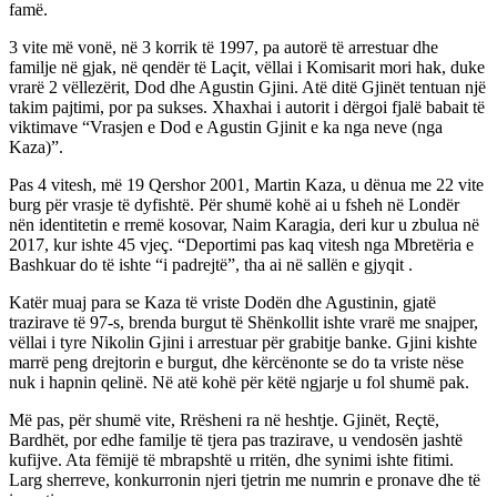
famë.
3 vite më vonë, në 3 korrik të 1997, pa autorë të arrestuar dhe
familje në gjak, në qendër të Laçit, vëllai i Komisarit mori hak, duke
vrarë 2 vëllezërit, Dod dhe Agustin Gjini. Atë ditë Gjinët tentuan një
takim pajtimi, por pa sukses. Xhaxhai i autorit i dërgoi fjalë babait të
viktimave “Vrasjen e Dod e Agustin Gjinit e ka nga neve (nga
Kaza)”.
Pas 4 vitesh, më 19 Qershor 2001, Martin Kaza, u dënua me 22 vite
burg për vrasje të dyfishtë. Për shumë kohë ai u fsheh në Londër
nën identitetin e rremë kosovar, Naim Karagia, deri kur u zbulua në
2017, kur ishte 45 vjeç. “Deportimi pas kaq vitesh nga Mbretëria e
Bashkuar do të ishte “i padrejtë”, tha ai në sallën e gjyqit .
Katër muaj para se Kaza të vriste Dodën dhe Agustinin, gjatë
trazirave të 97-s, brenda burgut të Shënkollit ishte vrarë me snajper,
vëllai i tyre Nikolin Gjini i arrestuar për grabitje banke. Gjini kishte
marrë peng drejtorin e burgut, dhe kërcënonte se do ta vriste nëse
nuk i hapnin qelinë. Në atë kohë për këtë ngjarje u fol shumë pak.
Më pas, për shumë vite, Rrësheni ra në heshtje. Gjinët, Reçtë,
Bardhët, por edhe familje të tjera pas trazirave, u vendosën jashtë
kufijve. Ata fëmijë të mbrapshtë u rritën, dhe synimi ishte fitimi.
Larg sherreve, konkurronin njeri tjetrin me numrin e pronave dhe të