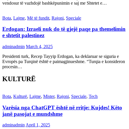
vendosur të vazhdojë bashkëpunimin e saj me Shtetet e…
Bota
,
Lajme
,
Më të fundit
,
Rajoni
,
Speciale
Erdogan: Izraeli nuk do të gjejë paqe pa themelimin
e shtetit palestinez
adminadmin
March 4, 2025
Presidenti turk, Recep Tayyip Erdogan, ka deklaruar se siguria e
Evropës pa Turqinë është e paimagjinueshme. “Turqia e konsideron
procesin…
KULTURË
Bota
,
Kulturë
,
Lajme
,
Mister
,
Rajoni
,
Speciale
,
Tech
Varësia nga ChatGPT është në rritje: Kujdes! Këto
janë pasojat e mundshme
adminadmin
April 1, 2025