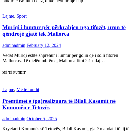
bukur të Brahim Diaz, duke hedhur një hap…
Lajme
,
Sport
Muriqi i lumtur për përkrahjen nga tifozët, uron të
qëndrojë gjatë tek Mallorca
adminadmin
February 12, 2024
Vedat Muriqi është shprehur i lumtur për golin që i solli fitoren
Mallorcas. Të dielën mbrëma, Mallorca fitoi 2:1 ndaj…
MË TË FUNDIT
Lajme
,
Më të fundit
Premtimet e (pa)realizuara të Bilall Kasamit në
Komunën e Tetovës
adminadmin
October 5, 2025
Kryetari i Komunës së Tetovës, Bilall Kasami, gjatë mandatit të tij të