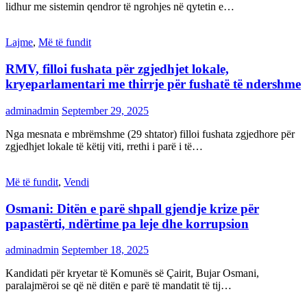
lidhur me sistemin qendror të ngrohjes në qytetin e…
Lajme
,
Më të fundit
RMV, filloi fushata për zgjedhjet lokale,
kryeparlamentari me thirrje për fushatë të ndershme
adminadmin
September 29, 2025
Nga mesnata e mbrëmshme (29 shtator) filloi fushata zgjedhore për
zgjedhjet lokale të këtij viti, rrethi i parë i të…
Më të fundit
,
Vendi
Osmani: Ditën e parë shpall gjendje krize për
papastërti, ndërtime pa leje dhe korrupsion
adminadmin
September 18, 2025
Kandidati për kryetar të Komunës së Çairit, Bujar Osmani,
paralajmëroi se që në ditën e parë të mandatit të tij…