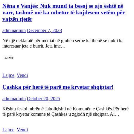
Nëna e Vanjës: Nuk mund ta besoj se ajo është në
varr, tashmë më ka mbetur të kujdesem vetëm për
vajzën tjetër
adminadmin
December 7, 2023
Në një deklaratë për mediat në gjuhën serbe ka thënë se nuk i ka
interesuar jeta e burrit. Jeta ime…
LAJME
Lajme
,
Vendi
Çashka për herë të parë me kryetar shqiptar!
adminadmin
October 20, 2025
Kështu festoi mbrëmë Jabollçishti në Komunën e Çashkës.Për herë
të parë kryetar komune të Çashkës u zgjodh një shqiptar. Ai…
Lajme
,
Vendi