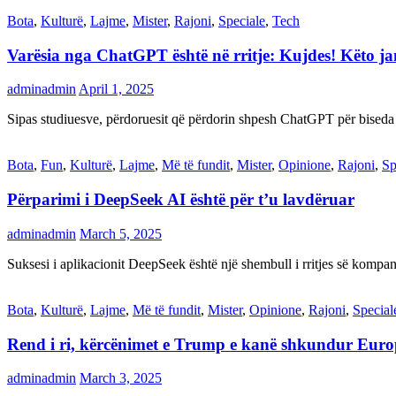
Bota
,
Kulturë
,
Lajme
,
Mister
,
Rajoni
,
Speciale
,
Tech
Varësia nga ChatGPT është në rritje: Kujdes! Këto 
adminadmin
April 1, 2025
Sipas studiuesve, përdoruesit që përdorin shpesh ChatGPT për biseda
Bota
,
Fun
,
Kulturë
,
Lajme
,
Më të fundit
,
Mister
,
Opinione
,
Rajoni
,
Sp
Përparimi i DeepSeek AI është për t’u lavdëruar
adminadmin
March 5, 2025
Suksesi i aplikacionit DeepSeek është një shembull i rritjes së kompani
Bota
,
Kulturë
,
Lajme
,
Më të fundit
,
Mister
,
Opinione
,
Rajoni
,
Special
Rend i ri, kërcënimet e Trump e kanë shkundur Eur
adminadmin
March 3, 2025