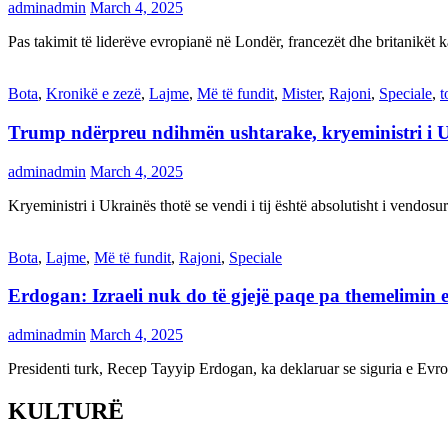
adminadmin
March 4, 2025
Pas takimit të liderëve evropianë në Londër, francezët dhe britanikët 
Bota
,
Kronikë e zezë
,
Lajme
,
Më të fundit
,
Mister
,
Rajoni
,
Speciale
,
t
Trump ndërpreu ndihmën ushtarake, kryeministri i 
adminadmin
March 4, 2025
Kryeministri i Ukrainës thotë se vendi i tij është absolutisht i vendo
Bota
,
Lajme
,
Më të fundit
,
Rajoni
,
Speciale
Erdogan: Izraeli nuk do të gjejë paqe pa themelimin e 
adminadmin
March 4, 2025
Presidenti turk, Recep Tayyip Erdogan, ka deklaruar se siguria e Ev
KULTURË