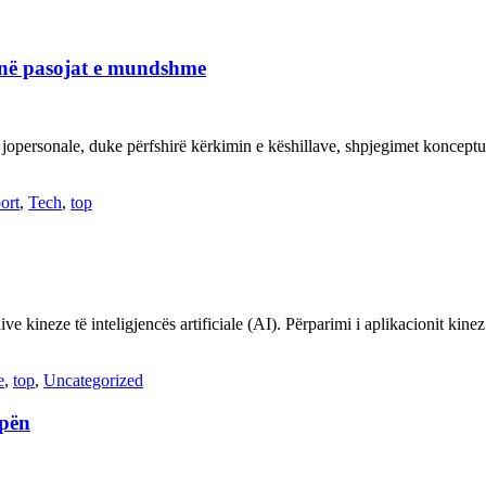
janë pasojat e mundshme
 jopersonale, duke përfshirë kërkimin e këshillave, shpjegimet konce
ort
,
Tech
,
top
ve kineze të inteligjencës artificiale (AI). Përparimi i aplikacionit kin
e
,
top
,
Uncategorized
opën