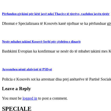
Përfundon gjykimi për këtë javë ndaj Thaçit e të tjerëve, vazhdon javën tjetër
Dhomat e Specializuara të Kosovës kanë njoftuar se ka përfunduar gj
Nesër mbahet takimi Kosovë-Serbi për çështjen e dinarit
Bashkimi Evropian ka konfirmuar se nesër do të mbahet takimi mes Ko
Arrestohen nëntë aktivistë të PSD-së
Policia e Kosovës sot ka arrestuar disa prej anëtarëve të Partisë Socia
Leave a Reply
You must be
logged in
to post a comment.
SPECIALE