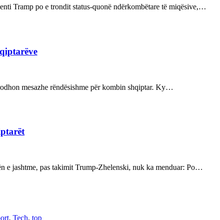
enti Tramp po e trondit status-quonë ndërkombëtare të miqësive,…
hqiptarëve
ot prodhon mesazhe rëndësishme për kombin shqiptar. Ky…
iptarët
kën e jashtme, pas takimit Trump-Zhelenski, nuk ka menduar: Po…
ort
,
Tech
,
top