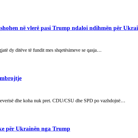
refishohen në vlerë pasi Trump ndaloi ndihmën për Ukra
ë gjatë dy ditëve të fundit mes shqetësimeve se qasja…
 mbrojtje
n e qeverisë dhe koha nuk pret. CDU/CSU dhe SPD po vazhdojnë…
ake për Ukrainën nga Trump