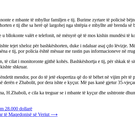
nonte e mbante të mbyllur familjen e tij. Burime zyrtare të policisë bëjn
en e tij dhe sa herë që largohej nga shtëpia e mbyllte atë brenda së b
 u bllokonte valët e telefonit, në mënyrë që të mos kishin mundësi të 
ishte tejet xheloz për bashkëshorten, duke i ndaluar asaj çdo lëvizje. Mës
ëna e tij, por policia është mësuar me rastin pas informacioneve në rru
, të cilat i monitoronte gjithë kohës. Bashkëshortja e tij, për shkak të s
kishte shkruar.
detit mendor, por do të jetë ekspertiza që do të bëhet në vijim për të 
ë derën e Zhabolit, por dera ishte e kyçur. Më pas kanë gjetur 35-vjeçarin
ma, H.Zhaboli, e cila ka treguar se i mbante të kyçur dhe ushtronte dhun
ëm 28.000 dollarë
tar të Maqedonisë së Veriut
⟶