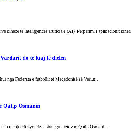
ve kineze të inteligjencës artificiale (AI). Përparimi i aplikacionit kin
rdarit do të luaj të dielën
rdhur nga Federata e futbollit të Maqedonisë së Veriut…
rë Qatip Osmanin
tin e trajnerit zyrtarizoi strategun tetovar, Qatip Osmani.…