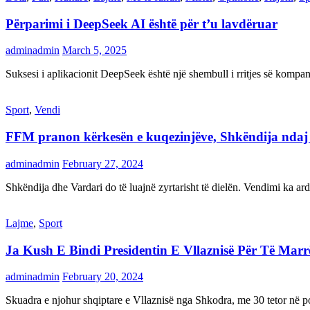
Përparimi i DeepSeek AI është për t’u lavdëruar
adminadmin
March 5, 2025
Suksesi i aplikacionit DeepSeek është një shembull i rritjes së kompani
Sport
,
Vendi
FFM pranon kërkesën e kuqezinjëve, Shkëndija ndaj Va
adminadmin
February 27, 2024
Shkëndija dhe Vardari do të luajnë zyrtarisht të dielën. Vendimi ka a
Lajme
,
Sport
Ja Kush E Bindi Presidentin E Vllaznisë Për Të Mar
adminadmin
February 20, 2024
Skuadra e njohur shqiptare e Vllaznisë nga Shkodra, me 30 tetor në pos