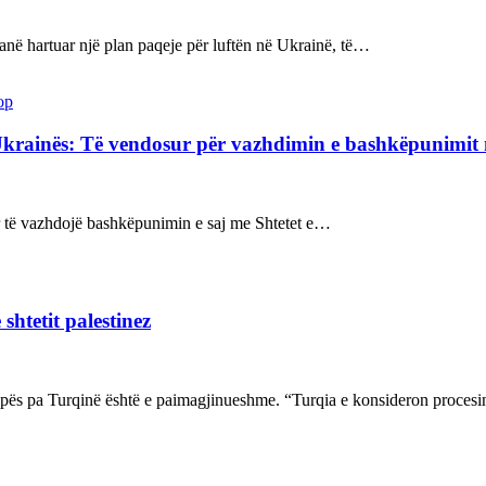
kanë hartuar një plan paqeje për luftën në Ukrainë, të…
op
Ukrainës: Të vendosur për vazhdimin e bashkëpunimi
sur të vazhdojë bashkëpunimin e saj me Shtetet e…
shtetit palestinez
ropës pa Turqinë është e paimagjinueshme. “Turqia e konsideron proce