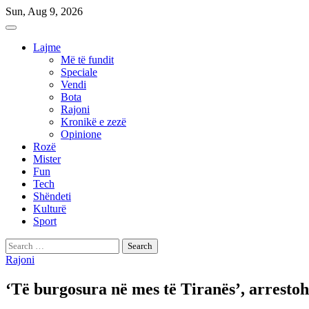
Skip
Sun, Aug 9, 2026
to
content
Lajme
Më të fundit
Speciale
Vendi
Bota
Rajoni
Kronikë e zezë
Opinione
Rozë
Mister
Fun
Tech
Shëndeti
Kulturë
Sport
Search
for:
Rajoni
‘Të burgosura në mes të Tiranës’, arresto