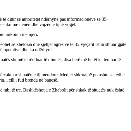
ë të ditur se autoritetet ndërhynë pas informacioneve se 35-
ashku me nënën dhe vajzën e tij të vogël.
komunikonin me njeri.
ohet se xhelozia dhe sjelljet agresive të 35-vjeçarit ishin shtuar gjatë
gë operative dhe ka ndërhyrë.
ituatës shumë të rënduar të dhunës, disa herë më herët ka tentuar të
përcaktuar situatën e tij mendore. Mediet shkruajnë po ashtu se, edhe
, i cili i futi brenda në banesë.
ë mbi të tre. Bashkëshotja e Zhabolit për shkak të situatës nuk është