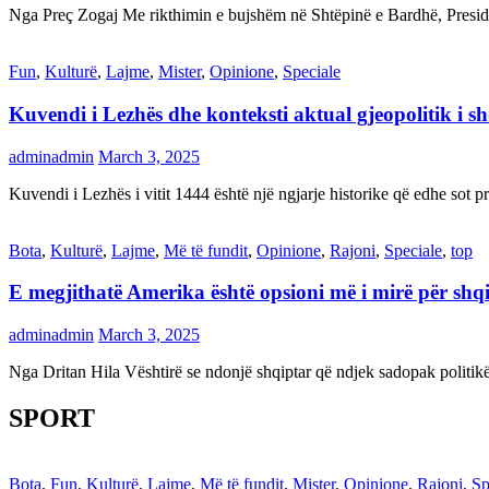
Nga Preç Zogaj Me rikthimin e bujshëm në Shtëpinë e Bardhë, Presid
Fun
,
Kulturë
,
Lajme
,
Mister
,
Opinione
,
Speciale
Kuvendi i Lezhës dhe konteksti aktual gjeopolitik i s
adminadmin
March 3, 2025
Kuvendi i Lezhës i vitit 1444 është një ngjarje historike që edhe s
Bota
,
Kulturë
,
Lajme
,
Më të fundit
,
Opinione
,
Rajoni
,
Speciale
,
top
E megjithatë Amerika është opsioni më i mirë për shq
adminadmin
March 3, 2025
Nga Dritan Hila Vështirë se ndonjë shqiptar që ndjek sadopak politi
SPORT
Bota
,
Fun
,
Kulturë
,
Lajme
,
Më të fundit
,
Mister
,
Opinione
,
Rajoni
,
Sp