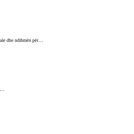
ptuale dhe ndihmën për…
ez…