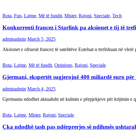
Bota
,
Fun
,
Lajme
,
Më të fundit
,
Mister
,
Rajoni
,
Speciale
,
Tech
Konkurrenti francez i Starlink pa aksionet e tij të t
adminadmin
March 5, 2025
Aksionet e ofruesit francez të satelitëve Eutelsat u trefishuan në vler
Bota
,
Lajme
,
Më të fundit
,
Opinione
,
Rajoni
,
Speciale
Gjermani, ekspertët sugjerojnë 400 miliardë euro për
adminadmin
March 4, 2025
Gjermania ndodhet aktualisht në kulmin e përpjekjeve për krijimi
Bota
,
Lajme
,
Mister
,
Rajoni
,
Speciale
Çka ndodhë tash pas ndërprerjes së ndihmës ushtar