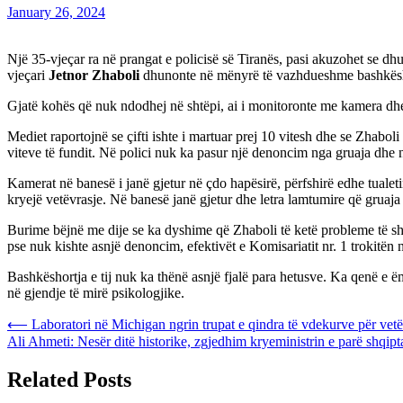
January 26, 2024
Një 35-vjeçar ra në prangat e policisë së Tiranës, pasi akuzohet se dhu
vjeçari
Jetnor Zhaboli
dhunonte në mënyrë të vazhdueshme bashkëshort
Gjatë kohës që nuk ndodhej në shtëpi, ai i monitoronte me kamera dhe
Mediet raportojnë se çifti ishte i martuar prej 10 vitesh dhe se Zhaboli 
viteve të fundit. Në polici nuk ka pasur një denoncim nga gruaja dhe n
Kamerat në banesë i janë gjetur në çdo hapësirë, përfshirë edhe tualetin
kryejë vetëvrasje. Në banesë janë gjetur dhe letra lamtumire që gruaja 
Burime bëjnë me dije se ka dyshime që Zhaboli të ketë probleme të shën
pse nuk kishte asnjë denoncim, efektivët e Komisariatit nr. 1 trokitën n
Bashkëshortja e tij nuk ka thënë asnjë fjalë para hetusve. Ka qenë e ë
në gjendje të mirë psikologjike.
Post
⟵
Laboratori në Michigan ngrin trupat e qindra të vdekurve për vet
Ali Ahmeti: Nesër ditë historike, zgjedhim kryeministrin e parë shqip
navigation
Related Posts