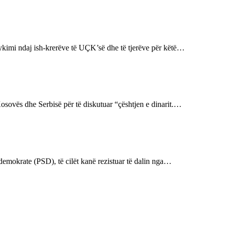
ykimi ndaj ish-krerëve të UÇK’së dhe të tjerëve për këtë…
sovës dhe Serbisë për të diskutuar “çështjen e dinarit.…
ldemokrate (PSD), të cilët kanë rezistuar të dalin nga…