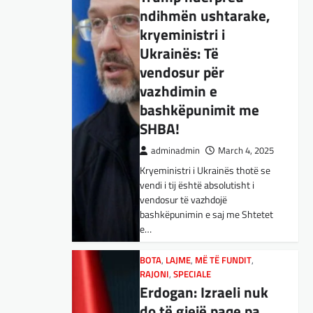
ndihmën ushtarake,
BOTA
,
KULTURË
,
LAJME
,
MË TË FUNDIT
,
OPINIONE
,
RAJONI
,
kryeministri i
SPECIALE
,
TOP
Ukrainës: Të
E megjithatë
vendosur për
Amerika është
vazhdimin e
opsioni më i mirë për
bashkëpunimit me
shqiptarët
SHBA!
adminadmin
March 3, 2025
adminadmin
March 4, 2025
Nga Dritan Hila Vështirë se
Kryeministri i Ukrainës thotë se
ndonjë shqiptar që ndjek sadopak
vendi i tij është absolutisht i
politikën e jashtme, pas takimit
vendosur të vazhdojë
Trump-Zhelenski, nuk ka
bashkëpunimin e saj me Shtetet
menduar: Po…
e…
BOTA
,
KULTURË
,
LAJME
,
MISTER
,
RAJONI
,
SPECIALE
,
TECH
BOTA
,
LAJME
,
MË TË FUNDIT
,
Varësia nga ChatGPT
RAJONI
,
SPECIALE
Erdogan: Izraeli nuk
është në rritje:
do të gjejë paqe pa