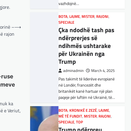
vazhdojnë…
Nga Preç Zogaj Me rikthimin e
jore.
bujshëm në Shtëpinë e Bardhë,
BOTA
,
LAJME
,
MISTER
,
RAJONI
,
Presidenti Tramp po e trondit
SPECIALE
status-quonë ndërkombëtare të
torinë –
⟶
Çka ndodhë tash pas
miqësive,…
ë rajon
ndërprerjes së
ndihmës ushtarake
FUN
,
KULTURË
,
LAJME
,
MISTER
,
OPINIONE
,
SPECIALE
për Ukrainën nga
Kuvendi i Lezhës dhe
Trump
konteksti aktual
adminadmin
March 4, 2025
gjeopolitik i
-ruse
Pas takimit të liderëve evropianë
shqiptarëve
dimeve
në Londër, francezët dhe
adminadmin
March 3, 2025
britanikët kanë hartuar një plan
paqeje për luftën në Ukrainë, të…
Kuvendi i Lezhës i vitit 1444
 nuk ka
është një ngjarje historike që
ë e Veriut,
edhe sot prodhon mesazhe
BOTA
,
KRONIKË E ZEZË
,
LAJME
,
MË TË FUNDIT
rëndësishme për kombin
,
MISTER
,
RAJONI
,
SPECIALE
,
TOP
shqiptar. Ky…
Trump ndërpreu