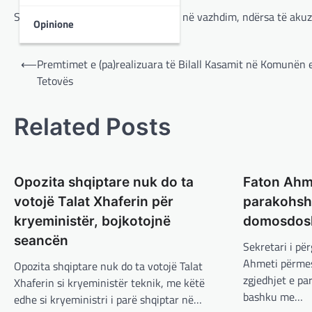
SPB Shkup njofton se hetimet janë në vazhdim, ndërsa të akuzu
Opinione
Post
⟵
Premtimet e (pa)realizuara të Bilall Kasamit në Komunën 
navigation
Tetovës
Related Posts
Opozita shqiptare nuk do ta
Faton Ahme
votojë Talat Xhaferin për
parakohsh
kryeministër, bojkotojnë
domosdosh
seancën
Sekretari i pë
Ahmeti përmes
Opozita shqiptare nuk do ta votojë Talat
zgjedhjet e p
Xhaferin si kryeministër teknik, me këtë
bashku me…
edhe si kryeministri i parë shqiptar në…