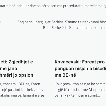
arit janë ndaluar dhe po përballen me procedurat e mëtejshme lig
e
Shqipëria i përgjigjet Serbisë: S’mund të rishkruani his
Bota Serbe është kërcënim për paqen n
ti: Zgjedhjet e
Kovaçevski: Forcat pro
me janë
penguan nisjen e bise
mëri jo opsion
me BE-në
rgjithshëm i BDI-së, Faton
Kovaçevski tha se nga ky samit
 një postimi ka theksuar se
asgjë të re lidhur me Maqedonin
arakohshme parlamentare së
për shkak të mosmiratimit…