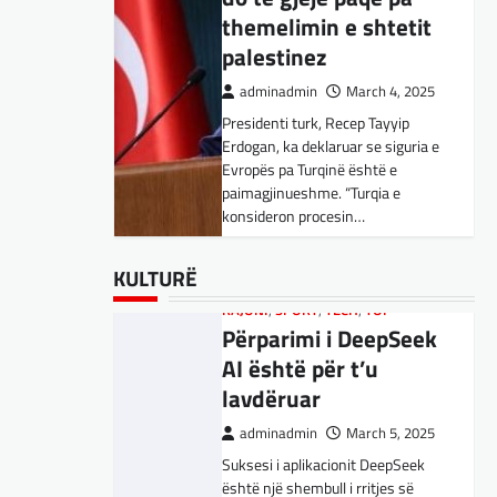
Kujdes! Këto janë
themelimin e shtetit
pasojat e mundshme
palestinez
adminadmin
April 1, 2025
adminadmin
March 4, 2025
Sipas studiuesve, përdoruesit që
Presidenti turk, Recep Tayyip
përdorin shpesh ChatGPT për
Erdogan, ka deklaruar se siguria e
biseda jopersonale, duke
Evropës pa Turqinë është e
përfshirë kërkimin e këshillave,
SPORT
,
VENDI
paimagjinueshme. “Turqia e
shpjegimet konceptuale dhe
FFM pranon
konsideron procesin…
ndihmën për…
kërkesën e
kuqezinjëve,
BOTA
BOTA
,
,
FUN
FUN
,
,
LAJME
KULTURË
,
MË TË FUNDIT
,
LAJME
,
,
KULTURË
MISTER
MË TË FUNDIT
,
RAJONI
,
MISTER
,
SPECIALE
,
OPINIONE
,
TECH
,
Shkëndija ndaj
Konkurrenti francez i
RAJONI
,
SPORT
,
TECH
,
TOP
Vardarit do të luaj të
Përparimi i DeepSeek
Starlink pa aksionet e
dielën
AI është për t’u
tij të trefishohen në
lavdëruar
adminadmin
February 27,
vlerë pasi Trump
2024
ndaloi ndihmën për
adminadmin
March 5, 2025
Shkëndija dhe Vardari do të luajnë
Ukrainën
Suksesi i aplikacionit DeepSeek
zyrtarisht të dielën. Vendimi ka
është një shembull i rritjes së
ardhur nga Federata e futbollit të