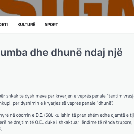
DETI
KULTURË
SPORT
lumba dhe dhunë ndaj një
për shkak të dyshimeve për kryerjen e veprës penale “tentim vrasje
a Shkupi, për dyshimin e kryerjes së veprës penale “dhunë”.
rë në oborrin e D.E. (58), ku ishin të pranishëm edhe djemtë e tij,
 herë në drejtim të O.E., duke i shkaktuar lëndime të rënda trupore,
ë.