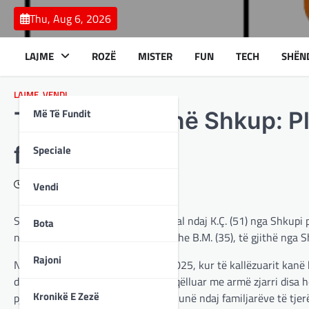
Skip
Thu, Aug 6, 2026
to
content
LAJME
ROZË
MISTER
FUN
TECH
SHËN
LAJME
,
VENDI
Më Të Fundit
Tentim vrasje në Shkup: P
familjeje
Speciale
October 6, 2025
Vendi
SPB Shkup ka ngritur kallëzim penal ndaj K.Ç. (51) nga Shkupi 
Bota
ndaj M.Ç. (58), Sh.Ç. (22), O.Ç. (23) dhe B.M. (35), të gjithë ng
Rajoni
Ngjarja ka ndodhur më 06 gusht 2025, kur të kallëzuarit kanë hy
dhe M.E. (18). Gjatë sulmit, K.Ç. ka qëlluar me armë zjarri disa
Kronikë E Zezë
pjesa tjetër e grupit ka ushtruar dhunë ndaj familjarëve të tjer