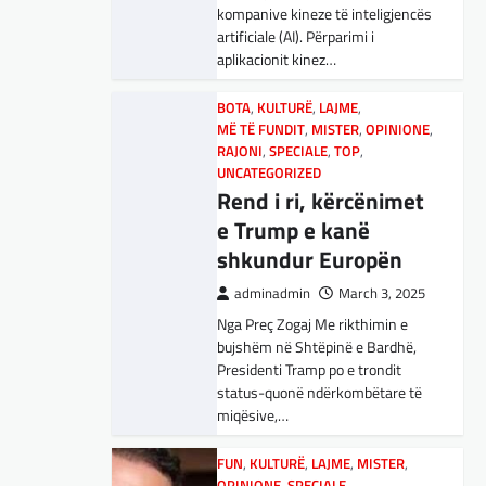
adminadmin
March 5, 2025
kompanive kineze të inteligjencës
Maqedonisë së Veriut…
Aksionet e ofruesit francez të
artificiale (AI). Përparimi i
satelitëve Eutelsat u trefishuan
aplikacionit kinez…
LAJME
,
SPORT
në vlerë gjatë dy ditëve të fundit
Ja Kush E Bindi
mes shqetësimeve se qasja…
BOTA
,
KULTURË
,
LAJME
,
Presidentin E
MË TË FUNDIT
,
MISTER
,
OPINIONE
,
Vllaznisë Për Të
BOTA
RAJONI
,
LAJME
,
SPECIALE
,
MË TË FUNDIT
,
TOP
,
,
OPINIONE
UNCATEGORIZED
Marrë Qatip Osmanin
,
RAJONI
,
SPECIALE
Gjermani, ekspertët
Rend i ri, kërcënimet
adminadmin
February 20,
sugjerojnë 400
e Trump e kanë
2024
miliardë euro për
shkundur Europën
Skuadra e njohur shqiptare e
mbrojtje
Vllaznisë nga Shkodra, me 30
adminadmin
March 3, 2025
tetor në postin e trajnerit
Nga Preç Zogaj Me rikthimin e
adminadmin
March 4, 2025
zyrtarizoi strategun tetovar, Qatip
bujshëm në Shtëpinë e Bardhë,
Gjermania ndodhet aktualisht në
Osmani.…
Presidenti Tramp po e trondit
kulmin e përpjekjeve për krijimin e
status-quonë ndërkombëtare të
qeverisë dhe koha nuk pret.
SPORT
miqësive,…
CDU/CSU dhe SPD po
Goli i Leipzigut ishte i
vazhdojnë…
rregullt!
FUN
,
KULTURË
,
LAJME
,
MISTER
,
OPINIONE
,
SPECIALE