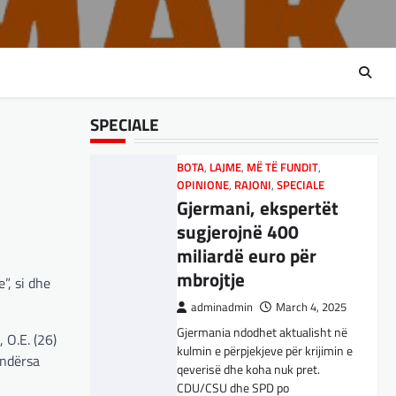
RAJONI
,
SPORT
,
TECH
,
TOP
Ukrainën
Përparimi i DeepSeek
AI është për t’u
adminadmin
March 5, 2025
lavdëruar
Aksionet e ofruesit francez të
satelitëve Eutelsat u trefishuan
adminadmin
March 5, 2025
në vlerë gjatë dy ditëve të fundit
SPECIALE
Suksesi i aplikacionit DeepSeek
mes shqetësimeve se qasja…
është një shembull i rritjes së
kompanive kineze të inteligjencës
BOTA
,
LAJME
,
MË TË FUNDIT
,
artificiale (AI). Përparimi i
OPINIONE
,
RAJONI
,
SPECIALE
aplikacionit kinez…
Gjermani, ekspertët
sugjerojnë 400
BOTA
,
KULTURË
,
LAJME
,
miliardë euro për
MË TË FUNDIT
,
MISTER
,
OPINIONE
,
mbrojtje
RAJONI
,
SPECIALE
,
TOP
,
”, si dhe
UNCATEGORIZED
adminadmin
March 4, 2025
Rend i ri, kërcënimet
Gjermania ndodhet aktualisht në
e Trump e kanë
 O.E. (26)
kulmin e përpjekjeve për krijimin e
shkundur Europën
 ndërsa
qeverisë dhe koha nuk pret.
CDU/CSU dhe SPD po
adminadmin
March 3, 2025