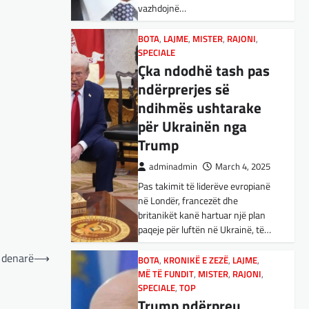
vazhdojnë…
Nga Preç Zogaj Me rikthimin e
bujshëm në Shtëpinë e Bardhë,
BOTA
,
LAJME
,
MISTER
,
RAJONI
,
Presidenti Tramp po e trondit
SPECIALE
status-quonë ndërkombëtare të
Çka ndodhë tash pas
miqësive,…
ndërprerjes së
ndihmës ushtarake
FUN
,
KULTURË
,
LAJME
,
MISTER
,
OPINIONE
,
SPECIALE
për Ukrainën nga
Kuvendi i Lezhës dhe
Trump
konteksti aktual
adminadmin
March 4, 2025
gjeopolitik i
Pas takimit të liderëve evropianë
shqiptarëve
në Londër, francezët dhe
adminadmin
March 3, 2025
britanikët kanë hartuar një plan
paqeje për luftën në Ukrainë, të…
Kuvendi i Lezhës i vitit 1444
është një ngjarje historike që
 denarë
⟶
edhe sot prodhon mesazhe
BOTA
,
KRONIKË E ZEZË
,
LAJME
,
MË TË FUNDIT
rëndësishme për kombin
,
MISTER
,
RAJONI
,
SPECIALE
,
TOP
shqiptar. Ky…
Trump ndërpreu