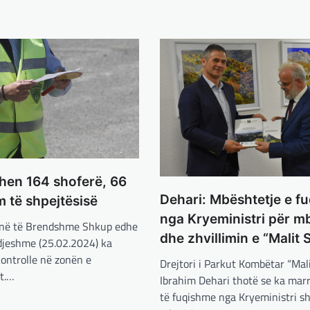
hen 164 shoferë, 66
Dehari: Mbështetje e f
m të shpejtësisë
nga Kryeministri për mb
unë të Brendshme Shkup edhe
dhe zhvillimin e “Malit 
 djeshme (25.02.2024) ka
ontrolle në zonën e
Drejtori i Parkut Kombëtar “Mali
t.…
Ibrahim Dehari thotë se ka mar
të fuqishme nga Kryeministri sh