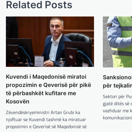
Related Posts
Kuvendi i Maqedonisë miratoi
Sanksiono
propozimin e Qeverisë për pikë
për tejkali
të përbashkët kufitare me
Sektori për P
Kosovën
gjatë ditës së
vazhduar me k
Zëvendëskryeministri Artan Grubi ka
komunikacioni
njoftuar se Kuvendi tashmë ka miratuar
propozimin e Qeverisë së Maqedonisë së