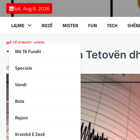
Skip
Sat, Aug 8, 2026
to
content
LAJME
ROZË
MISTER
FUN
TECH
SHËN
MË TË FUNDIT
,
VENDI
Më Të Fundit
Tërmeti e dridh Tetovën dhe
Speciale
January 3, 2024
Vendi
Bota
Rajoni
Kronikë E Zezë