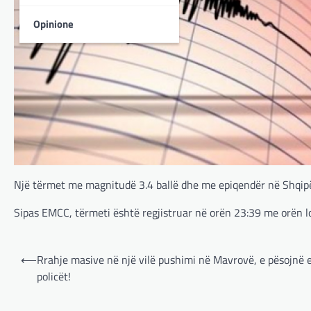
Opinione
Një tërmet me magnitudë 3.4 ballë dhe me epiqendër në Shqipë
Sipas EMCC, tërmeti është regjistruar në orën 23:39 me orën l
Post
⟵
Rrahje masive në një vilë pushimi në Mavrovë, e pësojnë 
navigation
policët!