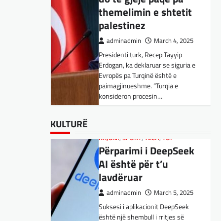
Kujdes! Këto janë
themelimin e shtetit
pasojat e mundshme
palestinez
adminadmin
April 1, 2025
adminadmin
March 4, 2025
Sipas studiuesve, përdoruesit që
Presidenti turk, Recep Tayyip
përdorin shpesh ChatGPT për
Erdogan, ka deklaruar se siguria e
biseda jopersonale, duke
Evropës pa Turqinë është e
përfshirë kërkimin e këshillave,
SPORT
,
VENDI
paimagjinueshme. “Turqia e
shpjegimet konceptuale dhe
FFM pranon
konsideron procesin…
ndihmën për…
kërkesën e
kuqezinjëve,
BOTA
BOTA
,
,
FUN
FUN
,
,
LAJME
KULTURË
,
MË TË FUNDIT
,
LAJME
,
,
KULTURË
MISTER
MË TË FUNDIT
,
RAJONI
,
MISTER
,
SPECIALE
,
OPINIONE
,
TECH
,
Shkëndija ndaj
Konkurrenti francez i
RAJONI
,
SPORT
,
TECH
,
TOP
Vardarit do të luaj të
Përparimi i DeepSeek
Starlink pa aksionet e
dielën
AI është për t’u
tij të trefishohen në
lavdëruar
adminadmin
February 27,
vlerë pasi Trump
2024
ndaloi ndihmën për
adminadmin
March 5, 2025
Shkëndija dhe Vardari do të luajnë
Ukrainën
Suksesi i aplikacionit DeepSeek
zyrtarisht të dielën. Vendimi ka
është një shembull i rritjes së
ardhur nga Federata e futbollit të