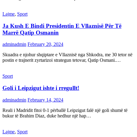
Lajme
,
Sport
Ja Kush E Bindi Presidentin E Vllaznisë Për Të
Marrë Qatip Osmanin
adminadmin
February 20, 2024
Skuadra e njohur shqiptare e Vllaznisë nga Shkodra, me 30 tetor në
postin e trajnerit zyrtarizoi strategun tetovar, Qatip Osmani.…
Sport
Goli i Leipzigut ishte i rregullt!
adminadmin
February 14, 2024
Reali i Madridit fitoi 0-1 përballë Leipzigut falë një goli shumë të
bukur të Brahim Diaz, duke hedhur një hap…
Lajme
,
Sport