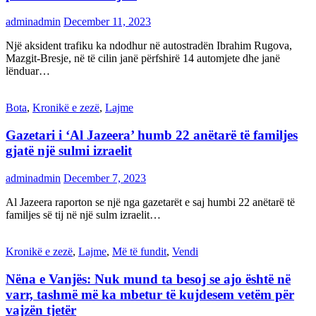
adminadmin
December 11, 2023
Një aksident trafiku ka ndodhur në autostradën Ibrahim Rugova,
Mazgit-Bresje, në të cilin janë përfshirë 14 automjete dhe janë
lënduar…
Bota
,
Kronikë e zezë
,
Lajme
Gazetari i ‘Al Jazeera’ humb 22 anëtarë të familjes
gjatë një sulmi izraelit
adminadmin
December 7, 2023
Al Jazeera raporton se një nga gazetarët e saj humbi 22 anëtarë të
familjes së tij në një sulm izraelit…
Kronikë e zezë
,
Lajme
,
Më të fundit
,
Vendi
Nëna e Vanjës: Nuk mund ta besoj se ajo është në
varr, tashmë më ka mbetur të kujdesem vetëm për
vajzën tjetër