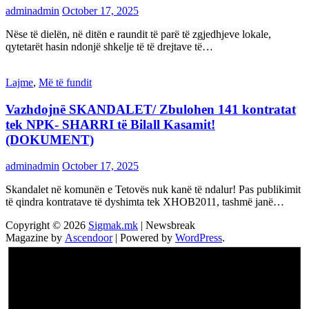
adminadmin
October 17, 2025
Nëse të dielën, në ditën e raundit të parë të zgjedhjeve lokale,
qytetarët hasin ndonjë shkelje të të drejtave të…
Lajme
,
Më të fundit
Vazhdojnē SKANDALET/ Zbulohen 141 kontratat
tek NPK- SHARRI të Bilall Kasamit!
(DOKUMENT)
adminadmin
October 17, 2025
Skandalet në komunën e Tetovës nuk kanë të ndalur! Pas publikimit
të qindra kontratave të dyshimta tek XHOB2011, tashmë janë…
Copyright © 2026
Sigmak.mk
| Newsbreak
Magazine by
Ascendoor
| Powered by
WordPress
.