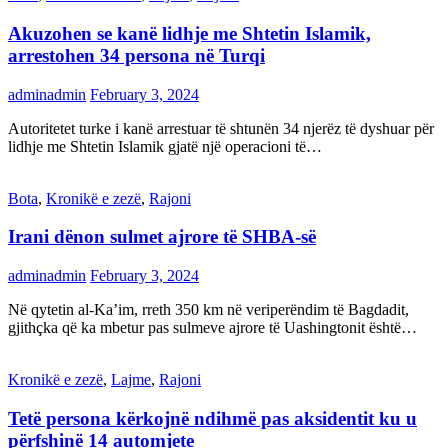
Akuzohen se kanë lidhje me Shtetin Islamik,
arrestohen 34 persona në Turqi
adminadmin
February 3, 2024
Autoritetet turke i kanë arrestuar të shtunën 34 njerëz të dyshuar për
lidhje me Shtetin Islamik gjatë një operacioni të…
Bota
,
Kronikë e zezë
,
Rajoni
Irani dënon sulmet ajrore të SHBA-së
adminadmin
February 3, 2024
Në qytetin al-Ka’im, rreth 350 km në veriperëndim të Bagdadit,
gjithçka që ka mbetur pas sulmeve ajrore të Uashingtonit është…
Kronikë e zezë
,
Lajme
,
Rajoni
Tetë persona kërkojnë ndihmë pas aksidentit ku u
përfshinë 14 automjete