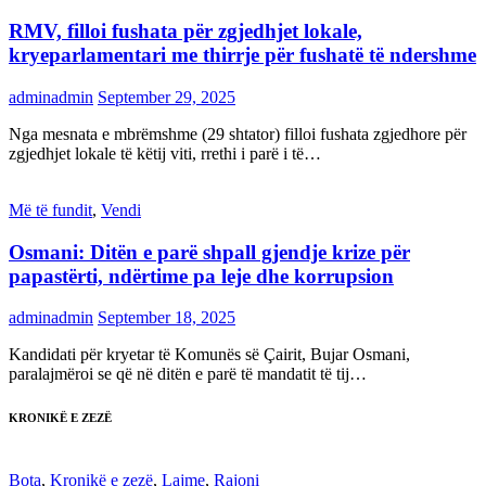
RMV, filloi fushata për zgjedhjet lokale,
kryeparlamentari me thirrje për fushatë të ndershme
adminadmin
September 29, 2025
Nga mesnata e mbrëmshme (29 shtator) filloi fushata zgjedhore për
zgjedhjet lokale të këtij viti, rrethi i parë i të…
Më të fundit
,
Vendi
Osmani: Ditën e parë shpall gjendje krize për
papastërti, ndërtime pa leje dhe korrupsion
adminadmin
September 18, 2025
Kandidati për kryetar të Komunës së Çairit, Bujar Osmani,
paralajmëroi se që në ditën e parë të mandatit të tij…
KRONIKË E ZEZË
Bota
,
Kronikë e zezë
,
Lajme
,
Rajoni