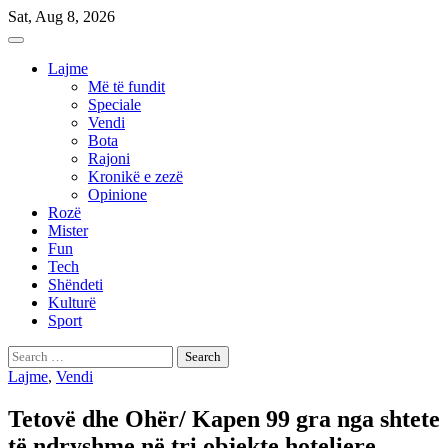
Skip
Sat, Aug 8, 2026
to
content
Lajme
Më të fundit
Speciale
Vendi
Bota
Rajoni
Kronikë e zezë
Opinione
Rozë
Mister
Fun
Tech
Shëndeti
Kulturë
Sport
Search
for:
Lajme
,
Vendi
Tetovë dhe Ohër/ Kapen 99 gra nga shtete
të ndryshme në tri objekte hoteliere