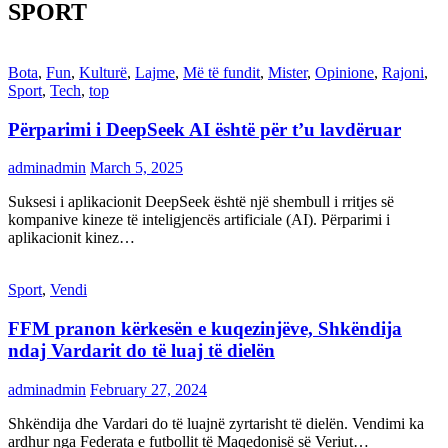
SPORT
Bota
,
Fun
,
Kulturë
,
Lajme
,
Më të fundit
,
Mister
,
Opinione
,
Rajoni
,
Sport
,
Tech
,
top
Përparimi i DeepSeek AI është për t’u lavdëruar
adminadmin
March 5, 2025
Suksesi i aplikacionit DeepSeek është një shembull i rritjes së
kompanive kineze të inteligjencës artificiale (AI). Përparimi i
aplikacionit kinez…
Sport
,
Vendi
FFM pranon kërkesën e kuqezinjëve, Shkëndija
ndaj Vardarit do të luaj të dielën
adminadmin
February 27, 2024
Shkëndija dhe Vardari do të luajnë zyrtarisht të dielën. Vendimi ka
ardhur nga Federata e futbollit të Maqedonisë së Veriut…