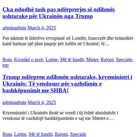
Çka ndodhë tash pas ndërprerjes së ndihmës
ushtarake për Ukrainën nga Trump
adminadmin
March 4, 2025
Pas takimit të liderëve evropianë në Londër, francezët dhe britanikët
kanë hartuar një plan paqeje për luftën në Ukrainë, të…
Bota
,
Kronikë e zezë
,
Lajme
,
Më të fundit
,
Mister
,
Rajoni
,
Speciale
,
top
Trump ndërpreu ndihmën ushtarake, kryeministri i
Ukrainës: Të vendosur për vazhdimin e
bashkëpunimit me SHBA!
adminadmin
March 4, 2025
Kryeministri i Ukrainës thotë se vendi i tij është absolutisht i
vendosur të vazhdojë bashkëpunimin e saj me Shtetet e…
Bota
,
Lajme
,
Më të fundit
,
Rajoni
,
Speciale