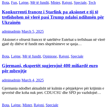
Bota
,
Fun
,
Lajme
,
Më të fundit
,
Mister
,
Rajoni
,
Speciale
,
Tech
Konkurrenti francez i Starlink pa aksionet e tij të
trefishohen në vlerë pasi Trump ndaloi ndihmën për
Ukrainën
adminadmin
March 5, 2025
Aksionet e ofruesit francez të satelitëve Eutelsat u trefishuan në vlerë
gjatë dy ditëve të fundit mes shqetësimeve se qasja…
Bota
,
Lajme
,
Më të fundit
,
Opinione
,
Rajoni
,
Speciale
Gjermani, ekspertët sugjerojnë 400 miliardë euro
për mbrojtje
adminadmin
March 4, 2025
Gjermania ndodhet aktualisht në kulmin e përpjekjeve për krijimin e
qeverisë dhe koha nuk pret. CDU/CSU dhe SPD po vazhdojnë…
Bota
,
Lajme
,
Mister
,
Rajoni
,
Speciale