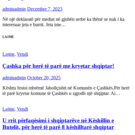
adminadmin
December 7, 2023
Në një deklaratë për mediat në gjuhën serbe ka thënë se nuk i ka
interesuar jeta e burrit. Jeta ime…
LAJME
Lajme
,
Vendi
Çashka për herë të parë me kryetar shqiptar!
adminadmin
October 20, 2025
Kështu festoi mbrëmë Jabollçishti në Komunën e Çashkës.Për herë
të parë kryetar komune të Çashkës u zgjodh një shqiptar. Ai…
Lajme
,
Vendi
U rrit përfaqësimi i shqiptarëve në Këshillin e
Butelit, për herë të parë 8 këshilltarë shqiptar