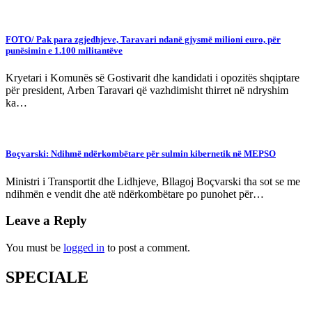
FOTO/ Pak para zgjedhjeve, Taravari ndanë gjysmë milioni euro, për
punësimin e 1.100 militantëve
Kryetari i Komunës së Gostivarit dhe kandidati i opozitës shqiptare
për president, Arben Taravari që vazhdimisht thirret në ndryshim
ka…
Boçvarski: Ndihmë ndërkombëtare për sulmin kibernetik në MEPSO
Ministri i Transportit dhe Lidhjeve, Bllagoj Boçvarski tha sot se me
ndihmën e vendit dhe atë ndërkombëtare po punohet për…
Leave a Reply
You must be
logged in
to post a comment.
SPECIALE