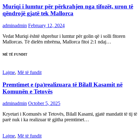
Muriqi i lumtur për përkrahjen nga tifozët, uron të
qëndrojë gjatë tek Mallorca
adminadmin
February 12, 2024
Vedat Muriqi është shprehur i lumtur për golin që i solli fitoren
Mallorcas. Të dielën mbrëma, Mallorca fitoi 2:1 ndaj…
MË TË FUNDIT
Lajme
,
Më të fundit
Premtimet e (pa)realizuara të Bilall Kasamit në
Komunën e Tetovës
adminadmin
October 5, 2025
Kryetari i Komunës së Tetovës, Bilall Kasami, gjatë mandatit të tij të
parë nuk i ka realizuar të gjitha premtimet…
Lajme
,
Më të fundit