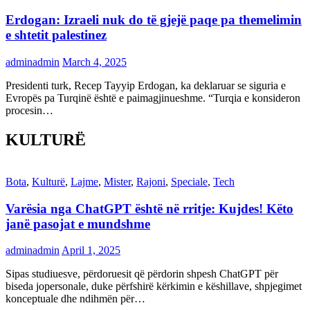
Erdogan: Izraeli nuk do të gjejë paqe pa themelimin
e shtetit palestinez
adminadmin
March 4, 2025
Presidenti turk, Recep Tayyip Erdogan, ka deklaruar se siguria e
Evropës pa Turqinë është e paimagjinueshme. “Turqia e konsideron
procesin…
KULTURË
Bota
,
Kulturë
,
Lajme
,
Mister
,
Rajoni
,
Speciale
,
Tech
Varësia nga ChatGPT është në rritje: Kujdes! Këto
janë pasojat e mundshme
adminadmin
April 1, 2025
Sipas studiuesve, përdoruesit që përdorin shpesh ChatGPT për
biseda jopersonale, duke përfshirë kërkimin e këshillave, shpjegimet
konceptuale dhe ndihmën për…