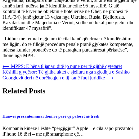
Argjentina, Bullgaria dhe Maqedonia e Veriut, si dhe është gjetur një
armë zjarri, ndërsa janë identifikuar edhe 95 mysafirë. Gjatë
kontrollit të kryer në objektin e hotelierisë në Ohër, në pronësi të
H.A.(34), janë gjetur 13 vajza nga Ukraina, Rusia, Bjellorusia,
Kazakistani dhe Maqedonia e Veriut, si dhe në lokal janë gjetur dhe
identifikuar 47 mysafirë”.
“Lidhur me femrat e gjetura të cilat kanë qëndruar në kundërshtim
me ligjin, do të fillojë procedura penale pranë gjykatës kompetente,
ndërsa kundër pronarëve do të paraqiten parashtresat përkatëse”,
thonë nga MPB.
Post
⟵
MPPS: E hëna 8 janari ditë jo pune për të gjithë qytetarët
Këshilli gjyqësor: Të gjitha aktet e sjellura nga zgjedhja e Sashko
navigation
Georgievit deri në dorëheqjen e tij kanë fuqi juridike
⟶
Related Posts
Huawei prezanton smartfonin e parë që paloset në tresh
Kompania kineze i është “përgjigjur” Apple – e cila sapo prezantoi
iPhone 16 të ri – me një smartphone që…