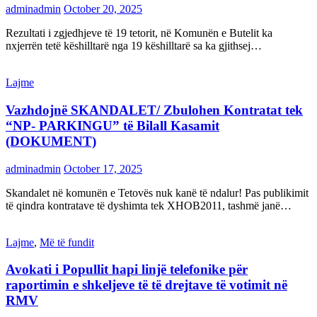
adminadmin
October 20, 2025
Rezultati i zgjedhjeve të 19 tetorit, në Komunën e Butelit ka
nxjerrën tetë këshilltarë nga 19 këshilltarë sa ka gjithsej…
Lajme
Vazhdojnë SKANDALET/ Zbulohen Kontratat tek
“NP- PARKINGU” të Bilall Kasamit
(DOKUMENT)
adminadmin
October 17, 2025
Skandalet në komunën e Tetovës nuk kanë të ndalur! Pas publikimit
të qindra kontratave të dyshimta tek XHOB2011, tashmë janë…
Lajme
,
Më të fundit
Avokati i Popullit hapi linjë telefonike për
raportimin e shkeljeve të të drejtave të votimit në
RMV