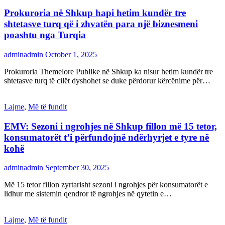
Prokuroria në Shkup hapi hetim kundër tre
shtetasve turq që i zhvatën para një biznesmeni
poashtu nga Turqia
adminadmin
October 1, 2025
Prokuroria Themelore Publike në Shkup ka nisur hetim kundër tre
shtetasve turq të cilët dyshohet se duke përdorur kërcënime për…
Lajme
,
Më të fundit
EMV: Sezoni i ngrohjes në Shkup fillon më 15 tetor,
konsumatorët t’i përfundojnë ndërhyrjet e tyre në
kohë
adminadmin
September 30, 2025
Më 15 tetor fillon zyrtarisht sezoni i ngrohjes për konsumatorët e
lidhur me sistemin qendror të ngrohjes në qytetin e…
Lajme
,
Më të fundit