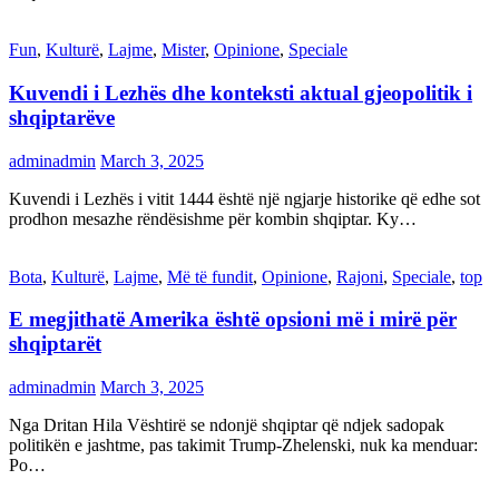
Fun
,
Kulturë
,
Lajme
,
Mister
,
Opinione
,
Speciale
Kuvendi i Lezhës dhe konteksti aktual gjeopolitik i
shqiptarëve
adminadmin
March 3, 2025
Kuvendi i Lezhës i vitit 1444 është një ngjarje historike që edhe sot
prodhon mesazhe rëndësishme për kombin shqiptar. Ky…
Bota
,
Kulturë
,
Lajme
,
Më të fundit
,
Opinione
,
Rajoni
,
Speciale
,
top
E megjithatë Amerika është opsioni më i mirë për
shqiptarët
adminadmin
March 3, 2025
Nga Dritan Hila Vështirë se ndonjë shqiptar që ndjek sadopak
politikën e jashtme, pas takimit Trump-Zhelenski, nuk ka menduar:
Po…