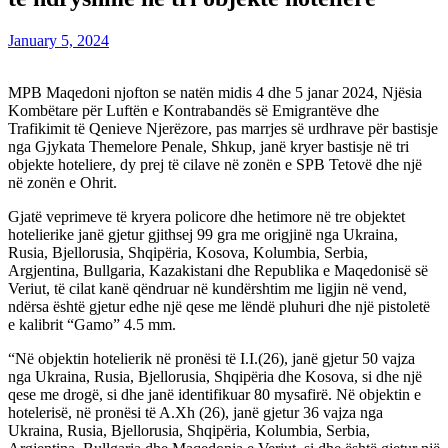
January 5, 2024
MPB Maqedoni njofton se natën midis 4 dhe 5 janar 2024, Njësia
Kombëtare për Luftën e Kontrabandës së Emigrantëve dhe
Trafikimit të Qenieve Njerëzore, pas marrjes së urdhrave për bastisje
nga Gjykata Themelore Penale, Shkup, janë kryer bastisje në tri
objekte hoteliere, dy prej të cilave në zonën e SPB Tetovë dhe një
në zonën e Ohrit.
Gjatë veprimeve të kryera policore dhe hetimore në tre objektet
hotelierike janë gjetur gjithsej 99 gra me origjinë nga Ukraina,
Rusia, Bjellorusia, Shqipëria, Kosova, Kolumbia, Serbia,
Argjentina, Bullgaria, Kazakistani dhe Republika e Maqedonisë së
Veriut, të cilat kanë qëndruar në kundërshtim me ligjin në vend,
ndërsa është gjetur edhe një qese me lëndë pluhuri dhe një pistoletë
e kalibrit “Gamo” 4.5 mm.
“Në objektin hotelierik në pronësi të I.I.(26), janë gjetur 50 vajza
nga Ukraina, Rusia, Bjellorusia, Shqipëria dhe Kosova, si dhe një
qese me drogë, si dhe janë identifikuar 80 mysafirë. Në objektin e
hotelerisë, në pronësi të A.Xh (26), janë gjetur 36 vajza nga
Ukraina, Rusia, Bjellorusia, Shqipëria, Kolumbia, Serbia,