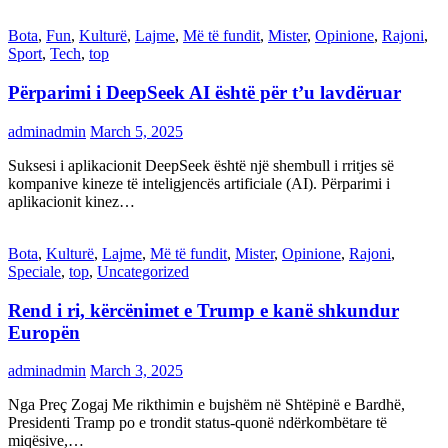
Bota
,
Fun
,
Kulturë
,
Lajme
,
Më të fundit
,
Mister
,
Opinione
,
Rajoni
,
Sport
,
Tech
,
top
Përparimi i DeepSeek AI është për t’u lavdëruar
adminadmin
March 5, 2025
Suksesi i aplikacionit DeepSeek është një shembull i rritjes së
kompanive kineze të inteligjencës artificiale (AI). Përparimi i
aplikacionit kinez…
Bota
,
Kulturë
,
Lajme
,
Më të fundit
,
Mister
,
Opinione
,
Rajoni
,
Speciale
,
top
,
Uncategorized
Rend i ri, kërcënimet e Trump e kanë shkundur
Europën
adminadmin
March 3, 2025
Nga Preç Zogaj Me rikthimin e bujshëm në Shtëpinë e Bardhë,
Presidenti Tramp po e trondit status-quonë ndërkombëtare të
miqësive,…