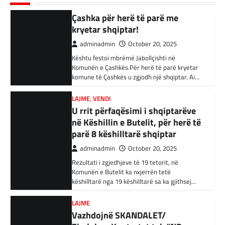
persona në Turqi
parë të mandatit të tij…
LAJME
,
VENDI
adminadmin
February 3, 2024
U rrit përfaqësimi i shqiptarëve
Autoritetet turke i kanë arrestuar të shtunën
në Këshillin e Butelit, për herë të
34 njerëz të dyshuar për lidhje me Shtetin
parë 8 këshilltarë shqiptar
Islamik gjatë një operacioni të…
adminadmin
October 20, 2025
BOTA
,
KRONIKË E ZEZË
,
RAJONI
Rezultati i zgjedhjeve të 19 tetorit, në
Irani dënon sulmet ajrore të
Komunën e Butelit ka nxjerrën tetë
këshilltarë nga 19 këshilltarë sa ka gjithsej…
SHBA-së
adminadmin
February 3, 2024
LAJME
Në qytetin al-Ka’im, rreth 350 km në
Vazhdojnë SKANDALET/
veriperëndim të Bagdadit, gjithçka që ka
Zbulohen Kontratat tek “NP-
mbetur pas sulmeve ajrore të Uashingtonit
PARKINGU” të Bilall Kasamit
është…
(DOKUMENT)
KRONIKË E ZEZË
,
LAJME
,
RAJONI
adminadmin
October 17, 2025
Tetë persona kërkojnë ndihmë
Skandalet në komunën e Tetovës nuk kanë të
pas aksidentit ku u përfshinë 14
ndalur! Pas publikimit të qindra kontratave të
automjete
dyshimta tek XHOB2011, tashmë janë…
adminadmin
December 11, 2023