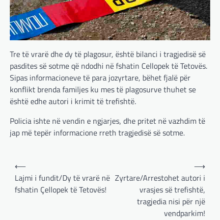
Tre të vrarë dhe dy të plagosur, është bilanci i tragjedisë së
pasdites së sotme që ndodhi në fshatin Cellopek të Tetovës.
Sipas informacioneve të para jozyrtare, bëhet fjalë për
konflikt brenda familjes ku mes të plagosurve thuhet se
është edhe autori i krimit të trefishtë.
Policia ishte në vendin e ngjarjes, dhe pritet në vazhdim të
jap më tepër informacione rreth tragjedisë së sotme.
BOTA
,
LAJME
,
MË TË FUNDIT
,
OPINIONE
,
RAJONI
,
SPECIALE
Post
Gjermani, ekspertët sugjerojnë
⟵
⟶
navigation
400 miliardë euro për mbrojtje
Lajmi i fundit/Dy të vrarë në
Zyrtare/Arrestohet autori i
fshatin Çellopek të Tetovës!
vrasjes së trefishtë,
adminadmin
March 4, 2025
tragjedia nisi për një
Gjermania ndodhet aktualisht në kulmin e
vendparkim!
përpjekjeve për krijimin e qeverisë dhe koha