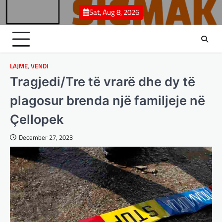
Skip
Sat, Aug 8, 2026
to
content
LAJME
,
VENDI
Tragjedi/Tre të vrarë dhe dy të
plagosur brenda një familjeje në
Çellopek
December 27, 2023