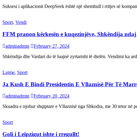
Suksesi i aplikacionit DeepSeek është një shembull i rritjes së kompani
Sport
,
Vendi
FFM pranon kërkesën e kuqezinjëve, Shkëndija ndaj Va
adminadmin
February 27, 2024
Shkëndija dhe Vardari do të luajnë zyrtarisht të dielën. Vendimi ka a
Lajme
,
Sport
Ja Kush E Bindi Presidentin E Vllaznisë Për Të Mar
adminadmin
February 20, 2024
Skuadra e njohur shqiptare e Vllaznisë nga Shkodra, me 30 tetor në pos
Sport
Goli i Leipzigut ishte i rregullt!