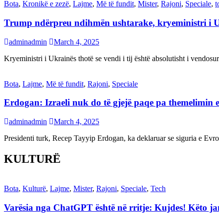
Bota
,
Kronikë e zezë
,
Lajme
,
Më të fundit
,
Mister
,
Rajoni
,
Speciale
,
t
Trump ndërpreu ndihmën ushtarake, kryeministri i 
adminadmin
March 4, 2025
Kryeministri i Ukrainës thotë se vendi i tij është absolutisht i vendo
Bota
,
Lajme
,
Më të fundit
,
Rajoni
,
Speciale
Erdogan: Izraeli nuk do të gjejë paqe pa themelimin e 
adminadmin
March 4, 2025
Presidenti turk, Recep Tayyip Erdogan, ka deklaruar se siguria e Ev
KULTURË
Bota
,
Kulturë
,
Lajme
,
Mister
,
Rajoni
,
Speciale
,
Tech
Varësia nga ChatGPT është në rritje: Kujdes! Këto 