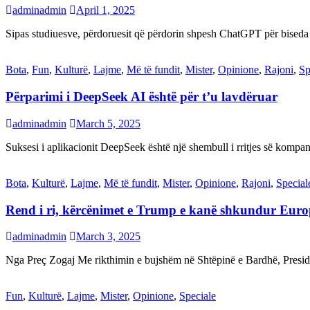
adminadmin
April 1, 2025
Sipas studiuesve, përdoruesit që përdorin shpesh ChatGPT për biseda
Bota
,
Fun
,
Kulturë
,
Lajme
,
Më të fundit
,
Mister
,
Opinione
,
Rajoni
,
Sp
Përparimi i DeepSeek AI është për t’u lavdëruar
adminadmin
March 5, 2025
Suksesi i aplikacionit DeepSeek është një shembull i rritjes së kompani
Bota
,
Kulturë
,
Lajme
,
Më të fundit
,
Mister
,
Opinione
,
Rajoni
,
Special
Rend i ri, kërcënimet e Trump e kanë shkundur Eur
adminadmin
March 3, 2025
Nga Preç Zogaj Me rikthimin e bujshëm në Shtëpinë e Bardhë, Presid
Fun
,
Kulturë
,
Lajme
,
Mister
,
Opinione
,
Speciale