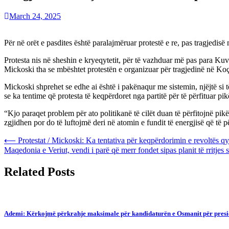
March 24, 2025
Për në orët e pasdites është paralajmëruar protestë e re, pas tragjedis
Protesta nis në sheshin e kryeqytetit, për të vazhduar më pas para Kuv
Mickoski tha se mbështet protestën e organizuar për tragjedinë në Koça
Mickoski shprehet se edhe ai është i pakënaqur me sistemin, njëjtë si të
se ka tentime që protesta të keqpërdoret nga partitë për të përfituar pik
“Kjo paraqet problem për ato politikanë të cilët duan të përfitojnë pi
zgjidhen por do të luftojmë deri në atomin e fundit të energjisë që të
Post
⟵
Protestat / Mickoski: Ka tentativa për keqpërdorimin e revoltës qy
Maqedonia e Veriut, vendi i parë që merr fondet sipas planit të rritje
navigation
Related Posts
Ademi: Kërkojmë përkrahje maksimale për kandidaturën e Osmanit për presi