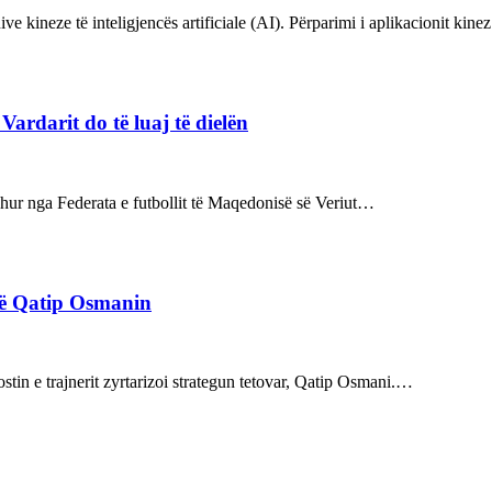
ve kineze të inteligjencës artificiale (AI). Përparimi i aplikacionit kin
rdarit do të luaj të dielën
rdhur nga Federata e futbollit të Maqedonisë së Veriut…
rë Qatip Osmanin
tin e trajnerit zyrtarizoi strategun tetovar, Qatip Osmani.…