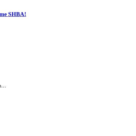
t me SHBA!
sin…