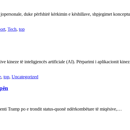
 jopersonale, duke përfshirë kërkimin e këshillave, shpjegimet konce
ort
,
Tech
,
top
ve kineze të inteligjencës artificiale (AI). Përparimi i aplikacionit kin
e
,
top
,
Uncategorized
opën
enti Tramp po e trondit status-quonë ndërkombëtare të miqësive,…