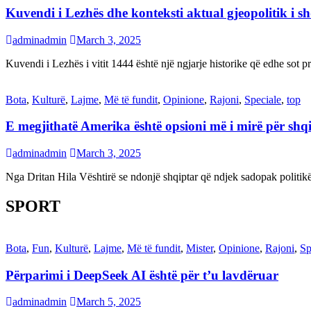
Kuvendi i Lezhës dhe konteksti aktual gjeopolitik i s
adminadmin
March 3, 2025
Kuvendi i Lezhës i vitit 1444 është një ngjarje historike që edhe s
Bota
,
Kulturë
,
Lajme
,
Më të fundit
,
Opinione
,
Rajoni
,
Speciale
,
top
E megjithatë Amerika është opsioni më i mirë për shq
adminadmin
March 3, 2025
Nga Dritan Hila Vështirë se ndonjë shqiptar që ndjek sadopak politi
SPORT
Bota
,
Fun
,
Kulturë
,
Lajme
,
Më të fundit
,
Mister
,
Opinione
,
Rajoni
,
Sp
Përparimi i DeepSeek AI është për t’u lavdëruar
adminadmin
March 5, 2025