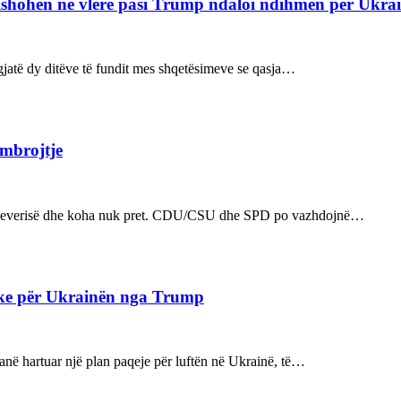
refishohen në vlerë pasi Trump ndaloi ndihmën për Ukra
ë gjatë dy ditëve të fundit mes shqetësimeve se qasja…
 mbrojtje
n e qeverisë dhe koha nuk pret. CDU/CSU dhe SPD po vazhdojnë…
ake për Ukrainën nga Trump
kanë hartuar një plan paqeje për luftën në Ukrainë, të…