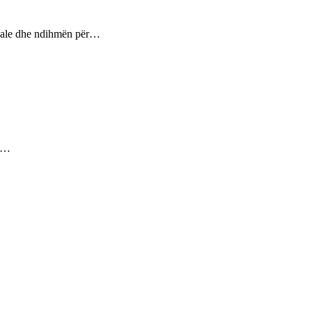
ptuale dhe ndihmën për…
ez…