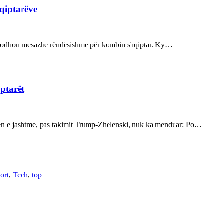
hqiptarëve
ot prodhon mesazhe rëndësishme për kombin shqiptar. Ky…
iptarët
kën e jashtme, pas takimit Trump-Zhelenski, nuk ka menduar: Po…
ort
,
Tech
,
top