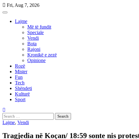
Skip
Fri, Aug 7, 2026
to
content
Lajme
Më të fundit
Speciale
Vendi
Bota
Rajoni
Kronikë e zezë
Opinione
Rozë
Mister
Fun
Tech
Shëndeti
Kulturë
Sport
Search
for:
Lajme
,
Vendi
Tragjedia në Koçan/ 18:59 sonte nis prote