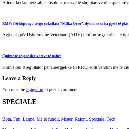
Ademi kërkoi përkrahje absolute, masive të shqiptarëve dhe qytetarë
RMV: Tërhiqet nga tregu çokollata “Milka Oreo”, dyshohet se ka pjesë të plas
Agjencia për Ushqim dhe Veterinari (AUV) njofton se çokollata e tip
Çmime të reja të derivateve të naftës
Komisioni Rregullator për Energjetikë (KRRE) solli vendim me të cili
Leave a Reply
You must be
logged in
to post a comment.
SPECIALE
Bota
,
Fun
,
Lajme
,
Më të fundit
,
Mister
,
Rajoni
,
Speciale
,
Tech