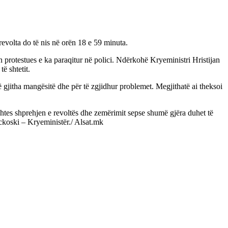
revolta do të nis në orën 18 e 59 minuta.
 protestues e ka paraqitur në polici. Ndërkohë Kryeministri Hristijan
ë shtetit.
të gjitha mangësitë dhe për të zgjidhur problemet. Megjithatë ai theksoi
ështes shprehjen e revoltës dhe zemërimit sepse shumë gjëra duhet të
ickoski – Kryeministër./ Alsat.mk