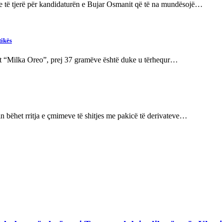
ve të tjerë për kandidaturën e Bujar Osmanit që të na mundësojë…
tikës
it “Milka Oreo”, prej 37 gramëve është duke u tërhequr…
n bëhet rritja e çmimeve të shitjes me pakicë të derivateve…