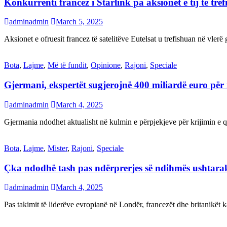
Konkurrenti francez i Starlink pa aksionet e tij të t
adminadmin
March 5, 2025
Aksionet e ofruesit francez të satelitëve Eutelsat u trefishuan në vler
Bota
,
Lajme
,
Më të fundit
,
Opinione
,
Rajoni
,
Speciale
Gjermani, ekspertët sugjerojnë 400 miliardë euro për
adminadmin
March 4, 2025
Gjermania ndodhet aktualisht në kulmin e përpjekjeve për krijimi
Bota
,
Lajme
,
Mister
,
Rajoni
,
Speciale
Çka ndodhë tash pas ndërprerjes së ndihmës ushtar
adminadmin
March 4, 2025
Pas takimit të liderëve evropianë në Londër, francezët dhe britanikët 