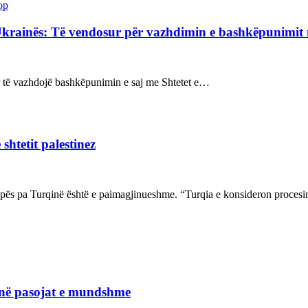
op
Ukrainës: Të vendosur për vazhdimin e bashkëpunimi
sur të vazhdojë bashkëpunimin e saj me Shtetet e…
shtetit palestinez
ropës pa Turqinë është e paimagjinueshme. “Turqia e konsideron proce
janë pasojat e mundshme