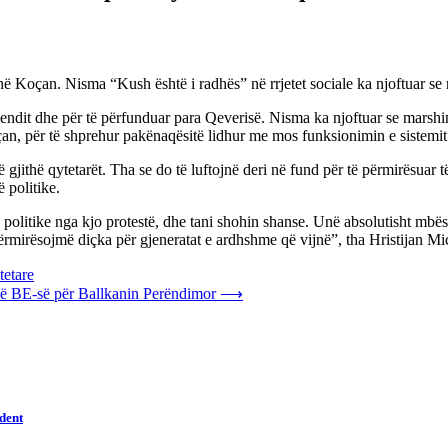
ë në Koçan. Nisma “Kush është i radhës” në rrjetet sociale ka njoftuar se 
endit dhe për të përfunduar para Qeverisë. Nisma ka njoftuar se marshin
n, për të shprehur pakënaqësitë lidhur me mos funksionimin e sistemit t
 gjithë qytetarët. Tha se do të luftojnë deri në fund për të përmirësuar 
ë politike.
kë politike nga kjo protestë, dhe tani shohin shanse. Unë absolutisht mb
 përmirësojmë diçka për gjeneratat e ardhshme që vijnë”, tha Hristijan M
tetare
s së BE-së për Ballkanin Perëndimor
⟶
dent