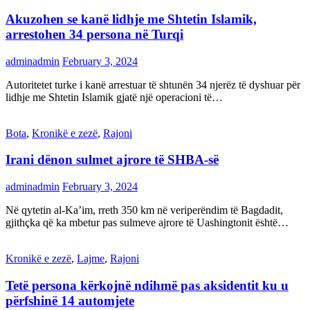
Akuzohen se kanë lidhje me Shtetin Islamik,
arrestohen 34 persona në Turqi
adminadmin
February 3, 2024
Autoritetet turke i kanë arrestuar të shtunën 34 njerëz të dyshuar për
lidhje me Shtetin Islamik gjatë një operacioni të…
Bota
,
Kronikë e zezë
,
Rajoni
Irani dënon sulmet ajrore të SHBA-së
adminadmin
February 3, 2024
Në qytetin al-Ka’im, rreth 350 km në veriperëndim të Bagdadit,
gjithçka që ka mbetur pas sulmeve ajrore të Uashingtonit është…
Kronikë e zezë
,
Lajme
,
Rajoni
Tetë persona kërkojnë ndihmë pas aksidentit ku u
përfshinë 14 automjete