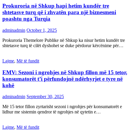
Prokuroria në Shkup hapi hetim kundër tre
shtetasve turq që i zhvatën para një biznesmeni
poashtu nga Turqia
adminadmin
October 1, 2025
Prokuroria Themelore Publike në Shkup ka nisur hetim kundër tre
shtetasve turq të cilët dyshohet se duke përdorur kërcënime për…
Lajme
,
Më të fundit
EMV: Sezoni i ngrohjes në Shkup fillon më 15 tetor,
konsumatorët t’i përfundojnë ndërhyrjet e tyre në
kohë
adminadmin
September 30, 2025
Më 15 tetor fillon zyrtarisht sezoni i ngrohjes për konsumatorët e
lidhur me sistemin qendror të ngrohjes në qytetin e…
Lajme
,
Më të fundit