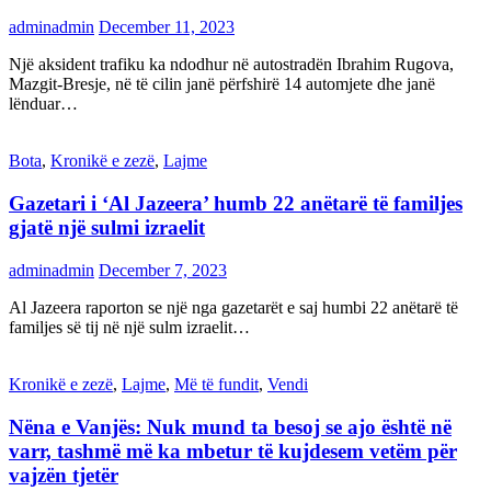
adminadmin
December 11, 2023
Një aksident trafiku ka ndodhur në autostradën Ibrahim Rugova,
Mazgit-Bresje, në të cilin janë përfshirë 14 automjete dhe janë
lënduar…
Bota
,
Kronikë e zezë
,
Lajme
Gazetari i ‘Al Jazeera’ humb 22 anëtarë të familjes
gjatë një sulmi izraelit
adminadmin
December 7, 2023
Al Jazeera raporton se një nga gazetarët e saj humbi 22 anëtarë të
familjes së tij në një sulm izraelit…
Kronikë e zezë
,
Lajme
,
Më të fundit
,
Vendi
Nëna e Vanjës: Nuk mund ta besoj se ajo është në
varr, tashmë më ka mbetur të kujdesem vetëm për
vajzën tjetër