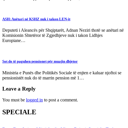
ASH: Anëtari në KSHZ nuk i takon LEN-it
Deputeti i Aleancës për Shqiptarët, Adnan Neziri thotë se anëtari në
Komisionin Shtetëror të Zgjedhjeve nuk i takon Lidhjes
Europiane…
Sot do të paguhen pensionet për muajin dhjetor
Ministria e Punës dhe Politikës Sociale të enjten e kaluar njoftoi se
pensionistët nuk do të marrin pension më 1…
Leave a Reply
You must be
logged in
to post a comment.
SPECIALE