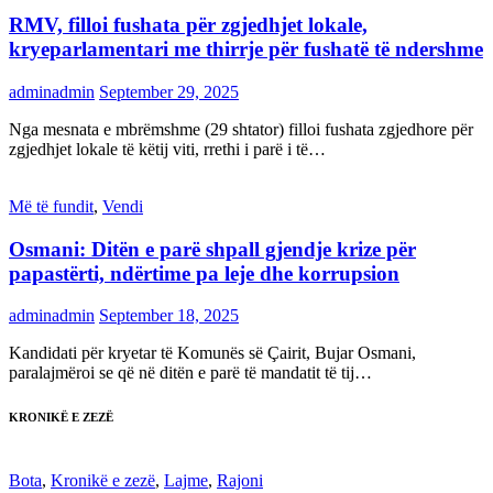
RMV, filloi fushata për zgjedhjet lokale,
kryeparlamentari me thirrje për fushatë të ndershme
adminadmin
September 29, 2025
Nga mesnata e mbrëmshme (29 shtator) filloi fushata zgjedhore për
zgjedhjet lokale të këtij viti, rrethi i parë i të…
Më të fundit
,
Vendi
Osmani: Ditën e parë shpall gjendje krize për
papastërti, ndërtime pa leje dhe korrupsion
adminadmin
September 18, 2025
Kandidati për kryetar të Komunës së Çairit, Bujar Osmani,
paralajmëroi se që në ditën e parë të mandatit të tij…
KRONIKË E ZEZË
Bota
,
Kronikë e zezë
,
Lajme
,
Rajoni