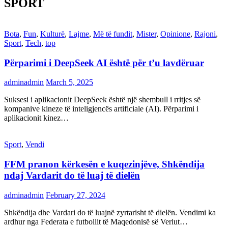
SPORT
Bota
,
Fun
,
Kulturë
,
Lajme
,
Më të fundit
,
Mister
,
Opinione
,
Rajoni
,
Sport
,
Tech
,
top
Përparimi i DeepSeek AI është për t’u lavdëruar
adminadmin
March 5, 2025
Suksesi i aplikacionit DeepSeek është një shembull i rritjes së
kompanive kineze të inteligjencës artificiale (AI). Përparimi i
aplikacionit kinez…
Sport
,
Vendi
FFM pranon kërkesën e kuqezinjëve, Shkëndija
ndaj Vardarit do të luaj të dielën
adminadmin
February 27, 2024
Shkëndija dhe Vardari do të luajnë zyrtarisht të dielën. Vendimi ka
ardhur nga Federata e futbollit të Maqedonisë së Veriut…