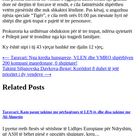
dore në drejtim të forcave të rendit, e cila fatmirësisht shpërtheu
vetëm pjesërisht dhe nuk shkaktoi lëndime. Pas kësaj, u angazhua
njësia speciale “Tigër”, e cila rreth orës 01:00 pas mesnate hyri në
shtëpi dhe gjeti trupat e pajetë të tre personave.
Prokuroria ka urdhëruar obduksion për të tre trupat, ndërsa qytetarët
e Prilepit janë të tronditur nga kjo tragjedi familjare.
Ky është nipi i tij 43 vjeçar bashkë me djalin 12 vjeç.
Post
⟵
Taravari: Nga kredia hungareze, VLEN dhe VMRO shpërblyen
200 kompani maqedonase, 0 shqiptare!
navigation
Takimi Siljanovska Davkova-Begaj: Korridori 8 duhet të jetë
prioritet i dy vendeve
⟶
Related Posts
Taravari: Kam pasur takime me përfaqësues të LEN-it, dhe disa takime me
Ali Ahmetin
I pyetur rreth ftesës së sërishme të Lidhjes Europiane për Ndryshim,
që ASH të bëhet pjesë e opozitës shqiptare, kreu…