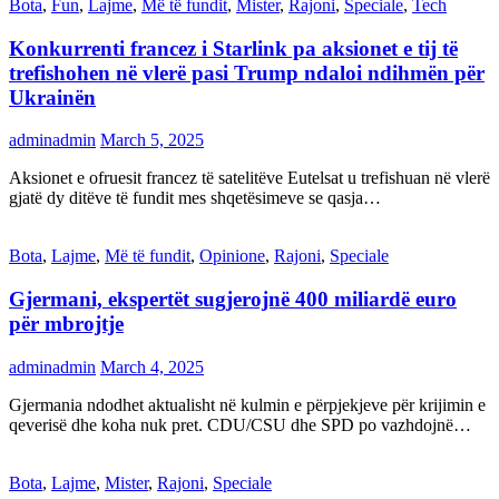
Bota
,
Fun
,
Lajme
,
Më të fundit
,
Mister
,
Rajoni
,
Speciale
,
Tech
Konkurrenti francez i Starlink pa aksionet e tij të
trefishohen në vlerë pasi Trump ndaloi ndihmën për
Ukrainën
adminadmin
March 5, 2025
Aksionet e ofruesit francez të satelitëve Eutelsat u trefishuan në vlerë
gjatë dy ditëve të fundit mes shqetësimeve se qasja…
Bota
,
Lajme
,
Më të fundit
,
Opinione
,
Rajoni
,
Speciale
Gjermani, ekspertët sugjerojnë 400 miliardë euro
për mbrojtje
adminadmin
March 4, 2025
Gjermania ndodhet aktualisht në kulmin e përpjekjeve për krijimin e
qeverisë dhe koha nuk pret. CDU/CSU dhe SPD po vazhdojnë…
Bota
,
Lajme
,
Mister
,
Rajoni
,
Speciale