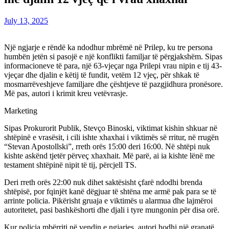
July 13, 2025
Një ngjarje e rëndë ka ndodhur mbrëmë në Prilep, ku tre persona
humbën jetën si pasojë e një konflikti familjar të përgjakshëm. Sipas
informacioneve të para, një 63-vjeçar nga Prilepi vrau nipin e tij 43-
vjeçar dhe djalin e këtij të fundit, vetëm 12 vjeç, për shkak të
mosmarrëveshjeve familjare dhe çështjeve të pazgjidhura pronësore.
Më pas, autori i krimit kreu vetëvrasje.
Marketing
Sipas Prokurorit Publik, Stevço Binoski, viktimat kishin shkuar në
shtëpinë e vrasësit, i cili ishte xhaxhai i viktimës së rritur, në rrugën
“Stevan Apostollski”, rreth orës 15:00 deri 16:00. Në shtëpi nuk
kishte askënd tjetër përveç xhaxhait. Më parë, ai ia kishte lënë me
testament shtëpinë nipit të tij, përcjell TS.
Deri rreth orës 22:00 nuk dihet saktësisht çfarë ndodhi brenda
shtëpisë, por fqinjët kanë dëgjuar të shtëna me armë pak para se të
arrinte policia. Pikërisht gruaja e viktimës u alarmua dhe lajmëroi
autoritetet, pasi bashkëshorti dhe djali i tyre mungonin për disa orë.
Kur policia mbërriti në vendin e ngjarjes, autori hodhi një granatë