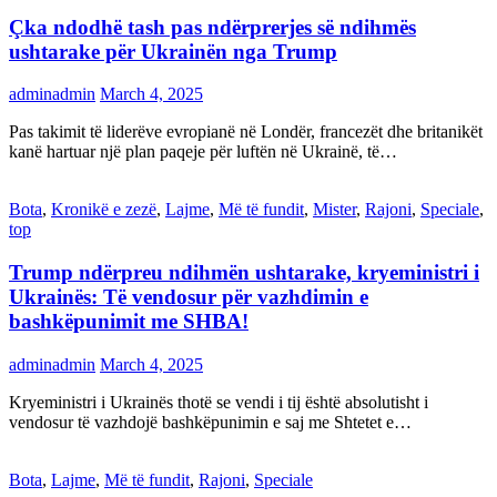
Çka ndodhë tash pas ndërprerjes së ndihmës
ushtarake për Ukrainën nga Trump
adminadmin
March 4, 2025
Pas takimit të liderëve evropianë në Londër, francezët dhe britanikët
kanë hartuar një plan paqeje për luftën në Ukrainë, të…
Bota
,
Kronikë e zezë
,
Lajme
,
Më të fundit
,
Mister
,
Rajoni
,
Speciale
,
top
Trump ndërpreu ndihmën ushtarake, kryeministri i
Ukrainës: Të vendosur për vazhdimin e
bashkëpunimit me SHBA!
adminadmin
March 4, 2025
Kryeministri i Ukrainës thotë se vendi i tij është absolutisht i
vendosur të vazhdojë bashkëpunimin e saj me Shtetet e…
Bota
,
Lajme
,
Më të fundit
,
Rajoni
,
Speciale