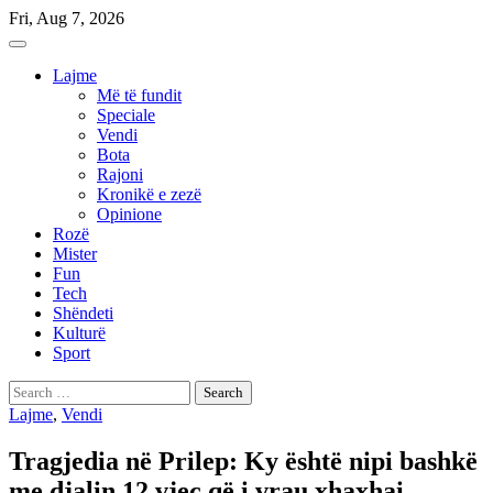
Skip
Fri, Aug 7, 2026
to
content
Lajme
Më të fundit
Speciale
Vendi
Bota
Rajoni
Kronikë e zezë
Opinione
Rozë
Mister
Fun
Tech
Shëndeti
Kulturë
Sport
Search
for:
Lajme
,
Vendi
Tragjedia në Prilep: Ky është nipi bashkë
me djalin 12 vjeç që i vrau xhaxhai