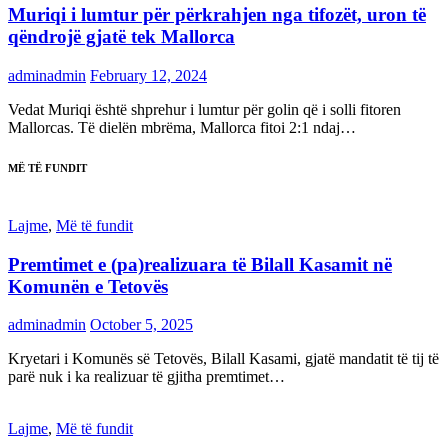
Muriqi i lumtur për përkrahjen nga tifozët, uron të
qëndrojë gjatë tek Mallorca
adminadmin
February 12, 2024
Vedat Muriqi është shprehur i lumtur për golin që i solli fitoren
Mallorcas. Të dielën mbrëma, Mallorca fitoi 2:1 ndaj…
MË TË FUNDIT
Lajme
,
Më të fundit
Premtimet e (pa)realizuara të Bilall Kasamit në
Komunën e Tetovës
adminadmin
October 5, 2025
Kryetari i Komunës së Tetovës, Bilall Kasami, gjatë mandatit të tij të
parë nuk i ka realizuar të gjitha premtimet…
Lajme
,
Më të fundit