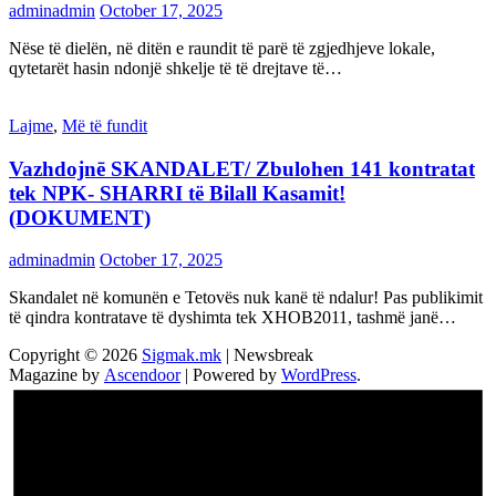
adminadmin
October 17, 2025
Nëse të dielën, në ditën e raundit të parë të zgjedhjeve lokale,
qytetarët hasin ndonjë shkelje të të drejtave të…
Lajme
,
Më të fundit
Vazhdojnē SKANDALET/ Zbulohen 141 kontratat
tek NPK- SHARRI të Bilall Kasamit!
(DOKUMENT)
adminadmin
October 17, 2025
Skandalet në komunën e Tetovës nuk kanë të ndalur! Pas publikimit
të qindra kontratave të dyshimta tek XHOB2011, tashmë janë…
Copyright © 2026
Sigmak.mk
| Newsbreak
Magazine by
Ascendoor
| Powered by
WordPress
.