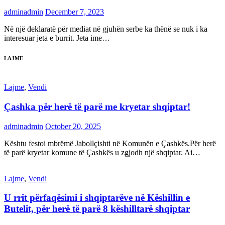
adminadmin
December 7, 2023
Në një deklaratë për mediat në gjuhën serbe ka thënë se nuk i ka
interesuar jeta e burrit. Jeta ime…
LAJME
Lajme
,
Vendi
Çashka për herë të parë me kryetar shqiptar!
adminadmin
October 20, 2025
Kështu festoi mbrëmë Jabollçishti në Komunën e Çashkës.Për herë
të parë kryetar komune të Çashkës u zgjodh një shqiptar. Ai…
Lajme
,
Vendi
U rrit përfaqësimi i shqiptarëve në Këshillin e
Butelit, për herë të parë 8 këshilltarë shqiptar