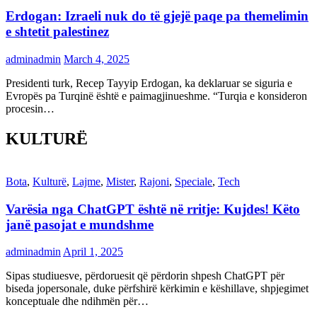
Erdogan: Izraeli nuk do të gjejë paqe pa themelimin
e shtetit palestinez
adminadmin
March 4, 2025
Presidenti turk, Recep Tayyip Erdogan, ka deklaruar se siguria e
Evropës pa Turqinë është e paimagjinueshme. “Turqia e konsideron
procesin…
KULTURË
Bota
,
Kulturë
,
Lajme
,
Mister
,
Rajoni
,
Speciale
,
Tech
Varësia nga ChatGPT është në rritje: Kujdes! Këto
janë pasojat e mundshme
adminadmin
April 1, 2025
Sipas studiuesve, përdoruesit që përdorin shpesh ChatGPT për
biseda jopersonale, duke përfshirë kërkimin e këshillave, shpjegimet
konceptuale dhe ndihmën për…