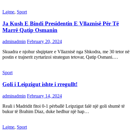
Lajme
,
Sport
Ja Kush E Bindi Presidentin E Vllaznisë Për Të
Marrë Qatip Osmanin
adminadmin
February 20, 2024
Skuadra e njohur shqiptare e Vllaznisë nga Shkodra, me 30 tetor në
postin e trajnerit zyrtarizoi strategun tetovar, Qatip Osmani.…
Sport
Goli i Leipzigut ishte i rregullt!
adminadmin
February 14, 2024
Reali i Madridit fitoi 0-1 përballë Leipzigut falë një goli shumë të
bukur të Brahim Diaz, duke hedhur një hap…
Lajme
,
Sport