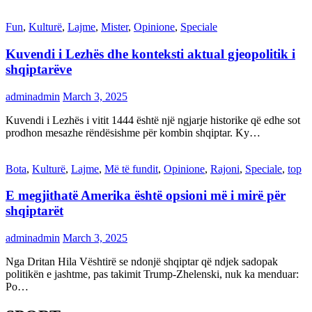
Fun
,
Kulturë
,
Lajme
,
Mister
,
Opinione
,
Speciale
Kuvendi i Lezhës dhe konteksti aktual gjeopolitik i
shqiptarëve
adminadmin
March 3, 2025
Kuvendi i Lezhës i vitit 1444 është një ngjarje historike që edhe sot
prodhon mesazhe rëndësishme për kombin shqiptar. Ky…
Bota
,
Kulturë
,
Lajme
,
Më të fundit
,
Opinione
,
Rajoni
,
Speciale
,
top
E megjithatë Amerika është opsioni më i mirë për
shqiptarët
adminadmin
March 3, 2025
Nga Dritan Hila Vështirë se ndonjë shqiptar që ndjek sadopak
politikën e jashtme, pas takimit Trump-Zhelenski, nuk ka menduar:
Po…