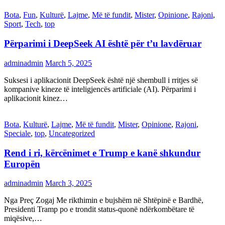
Bota
,
Fun
,
Kulturë
,
Lajme
,
Më të fundit
,
Mister
,
Opinione
,
Rajoni
,
Sport
,
Tech
,
top
Përparimi i DeepSeek AI është për t’u lavdëruar
adminadmin
March 5, 2025
Suksesi i aplikacionit DeepSeek është një shembull i rritjes së
kompanive kineze të inteligjencës artificiale (AI). Përparimi i
aplikacionit kinez…
Bota
,
Kulturë
,
Lajme
,
Më të fundit
,
Mister
,
Opinione
,
Rajoni
,
Speciale
,
top
,
Uncategorized
Rend i ri, kërcënimet e Trump e kanë shkundur
Europën
adminadmin
March 3, 2025
Nga Preç Zogaj Me rikthimin e bujshëm në Shtëpinë e Bardhë,
Presidenti Tramp po e trondit status-quonë ndërkombëtare të
miqësive,…