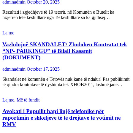
adminadmin
October 20, 2025
Rezultati i zgjedhjeve të 19 tetorit, në Komunën e Butelit ka
nxjerrën tetë këshilltarë nga 19 këshilltarë sa ka gjithsej…
Lajme
Vazhdojnë SKANDALET/ Zbulohen Kontratat tek
“NP- PARKINGU” të Bilall Kasamit
(DOKUMENT)
adminadmin
October 17, 2025
Skandalet në komunën e Tetovës nuk kanë të ndalur! Pas publikimit
të qindra kontratave të dyshimta tek XHOB2011, tashmë janë…
Lajme
,
Më të fundit
Avokati i Popullit hapi linjë telefonike për
raportimin e shkeljeve të të drejtave të votimit në
RMV