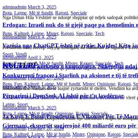
adminadmin
March 3, 2025
Bota
,
Lajme
,
Më të fundit
,
Rajoni
,
Speciale
Nga Dritan Hila Vështirë se ndonjë shqiptar që ndjek sadopak politi
Erdogan: Izraeli nuk do të gjejë paqe pa themelimin e 
Bota
,
Kulturë
,
Lajme
,
Mister
,
Rajoni
,
Speciale
,
Tech
adminadmin
March 4, 2025
Varësia nga ChatGPT është në rritje: Kujdes! Këto 
Presidenti turk, Recep Tayyip Erdogan, ka deklaruar se siguria e Ev
Sport
,
Vendi
adminadmin
April 1, 2025
Bota
,
Fun
,
Lajme
,
Më të fundit
,
Mister
,
Rajoni
,
Speciale
,
Tech
KULTURË
FFM pranon kërkesën e kuqezinjëve, Shkëndija ndaj Va
Sipas studiuesve, përdoruesit që përdorin shpesh ChatGPT për biseda
Konkurrenti francez i Starlink pa aksionet e tij të t
adminadmin
February 27, 2024
Bota
,
Fun
,
Kulturë
,
Lajme
,
Më të fundit
,
Mister
,
Opinione
,
Rajoni
,
Sp
adminadmin
March 5, 2025
Shkëndija dhe Vardari do të luajnë zyrtarisht të dielën. Vendimi ka a
Përparimi i DeepSeek AI është për t’u lavdëruar
Aksionet e ofruesit francez të satelitëve Eutelsat u trefishuan në vler
Lajme
,
Sport
adminadmin
March 5, 2025
Bota
,
Lajme
,
Më të fundit
,
Opinione
,
Rajoni
,
Speciale
Ja Kush E Bindi Presidentin E Vllaznisë Për Të Mar
Suksesi i aplikacionit DeepSeek është një shembull i rritjes së kompani
Gjermani, ekspertët sugjerojnë 400 miliardë euro për
adminadmin
February 20, 2024
Bota
,
Kulturë
,
Lajme
,
Më të fundit
,
Mister
,
Opinione
,
Rajoni
,
Special
adminadmin
March 4, 2025