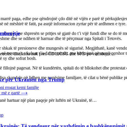
a marrë paga, edhe pse qëndrojnë çdo ditë në vijën e parë të përkujdesje
 në mëshirë të fatit, pa asnjë informacion zyrtar për të ardhmen e tyre.
 mbrojtje
 mëngjes me shpresën se pritjes së gjatë do t’i vijë fundi dhe se do të 
ueshme dhe se ndihen të harruar dhe të përçmuar nga Spitali i Tetovës.
ër shkak të presioneve dhe mungesës së sigurisë. Megjithatë, kanë vendosu
që tre muajt e kaluar t’ia falim spitalit, por kërkojmë që muaji qershor
n e qeverisë dhe koha nuk pret. CDU/CSU dhe SPD po vazhdojnë…
në sy dhe sofrat bosh.
illojnë pagesat. Në të kundërtën, spitali do të bllokohet dhe protestat d
a disa skandale që lidhen me punësime familjare, të cilat u bënë publike 
ake për Ukrainën nga Trump
ni rrogat kemi familje
 më e qartë
⟶
kanë hartuar një plan paqeje për luftën në Ukrainë, të…
op
Ukrainës: Të vendosur për vazhdimin e bashkëpunimi