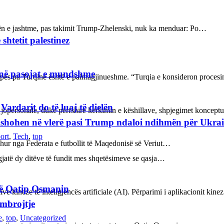
kën e jashtme, pas takimit Trump-Zhelenski, nuk ka menduar: Po…
shtetit palestinez
janë pasojat e mundshme
ropës pa Turqinë është e paimagjinueshme. “Turqia e konsideron proce
rdarit do të luaj të dielën
 jopersonale, duke përfshirë kërkimin e këshillave, shpjegimet konce
refishohen në vlerë pasi Trump ndaloi ndihmën për Ukra
ort
,
Tech
,
top
rdhur nga Federata e futbollit të Maqedonisë së Veriut…
ë gjatë dy ditëve të fundit mes shqetësimeve se qasja…
rë Qatip Osmanin
ve kineze të inteligjencës artificiale (AI). Përparimi i aplikacionit kin
 mbrojtje
e
,
top
,
Uncategorized