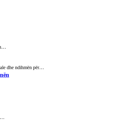
sin…
ptuale dhe ndihmën për…
inën
ez…