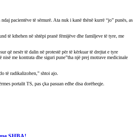
s ndaj pacientëve të sëmurë. Ata nuk i kanë thënë kurrë “jo” punës, as
mund të kthehen në shtëpi pranë fëmijëve dhe familjeve të tyre, me
r që nesër të dalin në protestë për të kërkuar të drejtat e tyre
 të nisë me kontrata dhe siguri pune”tha një prej motrave medicinale
o të radikalizohen,” shtoi ajo.
përmes portalit TS, pas çka pasuan edhe disa dorëheqje.
t me SHBA!