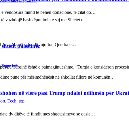
ëndërrohet në protestë!
itë e vendosura mund të bëhen donacione, të cilat do…
sur të vazhdojë bashkëpunimin e saj me Shtetet e…
112 në 24 orët e fundit, njofton Qendra e…
shtetit palestinez
ë Bogovinës
ropës pa Turqinë është e paimagjinueshme. “Turqia e konsideron proce
ndime pune për mësimdhënësit në shkollat fillore në komunën…
refishohen në vlerë pasi Trump ndaloi ndihmën për Ukra
ort
,
Tech
,
top
ë gjatë dy ditëve të fundit mes shqetësimeve se qasja…