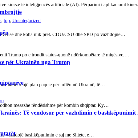
ve kineze të inteligjencës artificiale (AI). Përparimi i aplikacionit kin
 mbrojtje
e
,
top
,
Uncategorized
opën
n e qeverisë dhe koha nuk pret. CDU/CSU dhe SPD po vazhdojnë…
enti Tramp po e trondit status-quonë ndërkombëtare të miqësive,…
ake për Ukrainën nga Trump
hqiptarëve
kanë hartuar një plan paqeje për luftën në Ukrainë, të…
op
ot prodhon mesazhe rëndësishme për kombin shqiptar. Ky…
Ukrainës: Të vendosur për vazhdimin e bashkëpunimi
iptarët
sur të vazhdojë bashkëpunimin e saj me Shtetet e…