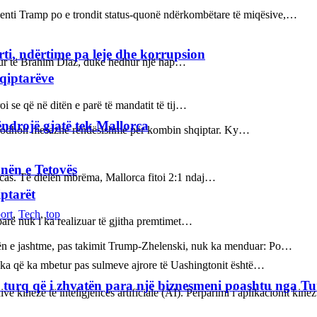
enti Tramp po e trondit status-quonë ndërkombëtare të miqësive,…
rti, ndërtime pa leje dhe korrupsion
bukur të Brahim Diaz, duke hedhur një hap…
hqiptarëve
 se që në ditën e parë të mandatit të tij…
ëndrojë gjatë tek Mallorca
ot prodhon mesazhe rëndësishme për kombin shqiptar. Ky…
nën e Tetovës
orcas. Të dielën mbrëma, Mallorca fitoi 2:1 ndaj…
iptarët
ort
,
Tech
,
top
parë nuk i ka realizuar të gjitha premtimet…
kën e jashtme, pas takimit Trump-Zhelenski, nuk ka menduar: Po…
çka që ka mbetur pas sulmeve ajrore të Uashingtonit është…
 turq që i zhvatën para një biznesmeni poashtu nga Tu
ve kineze të inteligjencës artificiale (AI). Përparimi i aplikacionit kin