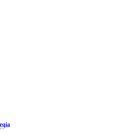
rqia
ez…