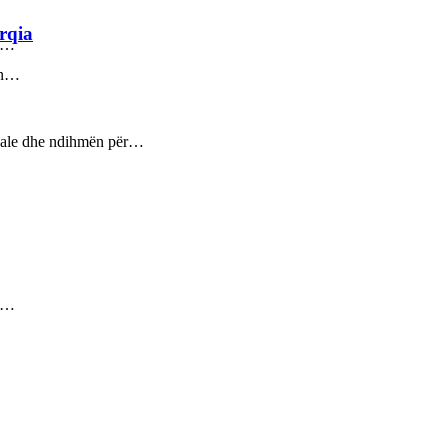
rqia
ez…
sin…
ptuale dhe ndihmën për…
ez…