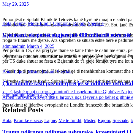
May 29, 2025
Punonjësit e Spitalit Klinik të Tetovës kanë hyrë në muajin e katërt p
Bota
,
Lajme
,
Më të fundit
,
Opinione
,
Rajoni
,
Speciale
në kohët më të vështira si gjatë pandemisë së COVID-19. Sot, janë lënë
Gjermani, ekspertët sugjerojnë 400 miliardë euro për
Mbi 140 motra medicinale dhe punonjës të tjerë të spitalit zgjohen çdo
rroga të fituara me djersë. Ata shprehen se situata është bërë e padur
adminadmin
March 4, 2025
Për portalin TS, disa prej tyre thanë se kanë frikë të dalin me emra, p
minimale – kontrata pune dhe pagesa të rregullta. “Ne jemi të gatshëm 
Gjermania ndodhet aktualisht në kulmin e përpjekjeve për krijimi
për TS duke shtuar se festa e Bajramit do t’i gjejë fëmijët tyre me lot 
“Nesër do të protestojmë. Kërkojmë që të nënshkruhen kontratat dhe të f
Bota
,
Lajme
,
Mister
,
Rajoni
,
Speciale
Ndryshe, ditëve të fundit, Spitali Klinik i Tetovës është përfshirë ng
Çka ndodhë tash pas ndërprerjes së ndihmës ushtar
Post
⟵
Gjashtë muaj pa rroga, puntorët e Inspektoratit të Gjuhëve: Na jep
adminadmin
March 4, 2025
Arben Taravari: Arsyeja pse u largova nga Qeveria po bëhet gjithnjë e
navigation
Pas takimit të liderëve evropianë në Londër, francezët dhe britanikët 
Related Posts
Bota
,
Kronikë e zezë
,
Lajme
,
Më të fundit
,
Mister
,
Rajoni
,
Speciale
,
t
Trump ndërpreu ndihmën ushtarake, kryeministri i 