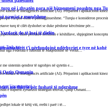
shtetit palestinez
 turq që i zhvatën para një biznesmeni poashtu nga Tu
ve kineze të inteligjencës artificiale (AI). Përparimi i aplikacionit kin
janë pasojat e mundshme
ropës pa Turqinë është e paimagjinueshme. “Turqia e konsideron proce
etasve turq të cilët dyshohet se duke përdorur kërcënime për…
rdarit do të luaj të dielën
 jopersonale, duke përfshirë kërkimin e këshillave, shpjegimet konce
ort
,
Tech
,
top
konsumatorët t’i përfundojnë ndërhyrjet e tyre në kohë
rdhur nga Federata e futbollit të Maqedonisë së Veriut…
hur me sistemin qendror të ngrohjes në qytetin e…
rë Qatip Osmanin
ve kineze të inteligjencës artificiale (AI). Përparimi i aplikacionit kin
e
,
top
,
Uncategorized
ntari me thirrje për fushatë të ndershme
tin e trajnerit zyrtarizoi strategun tetovar, Qatip Osmani.…
opën
jet lokale të këtij viti, rrethi i parë i të…