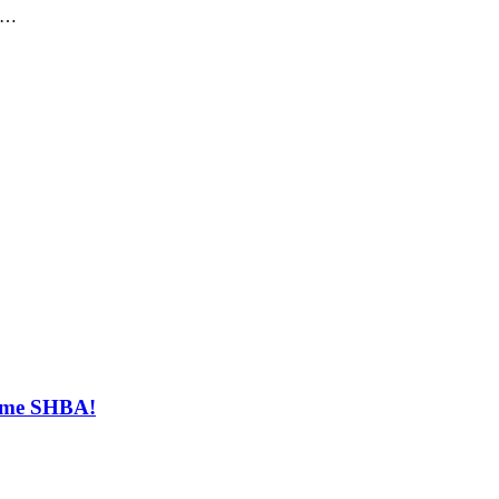
ez…
t me SHBA!