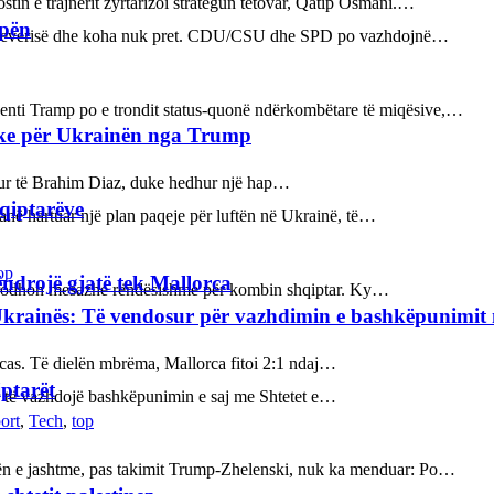
tin e trajnerit zyrtarizoi strategun tetovar, Qatip Osmani.…
opën
n e qeverisë dhe koha nuk pret. CDU/CSU dhe SPD po vazhdojnë…
enti Tramp po e trondit status-quonë ndërkombëtare të miqësive,…
ake për Ukrainën nga Trump
bukur të Brahim Diaz, duke hedhur një hap…
hqiptarëve
kanë hartuar një plan paqeje për luftën në Ukrainë, të…
op
ëndrojë gjatë tek Mallorca
ot prodhon mesazhe rëndësishme për kombin shqiptar. Ky…
Ukrainës: Të vendosur për vazhdimin e bashkëpunimi
orcas. Të dielën mbrëma, Mallorca fitoi 2:1 ndaj…
iptarët
sur të vazhdojë bashkëpunimin e saj me Shtetet e…
ort
,
Tech
,
top
kën e jashtme, pas takimit Trump-Zhelenski, nuk ka menduar: Po…