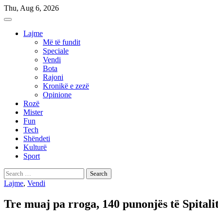
Skip
Thu, Aug 6, 2026
to
content
Lajme
Më të fundit
Speciale
Vendi
Bota
Rajoni
Kronikë e zezë
Opinione
Rozë
Mister
Fun
Tech
Shëndeti
Kulturë
Sport
Search
for:
Lajme
,
Vendi
Tre muaj pa rroga, 140 punonjës të Spitalit