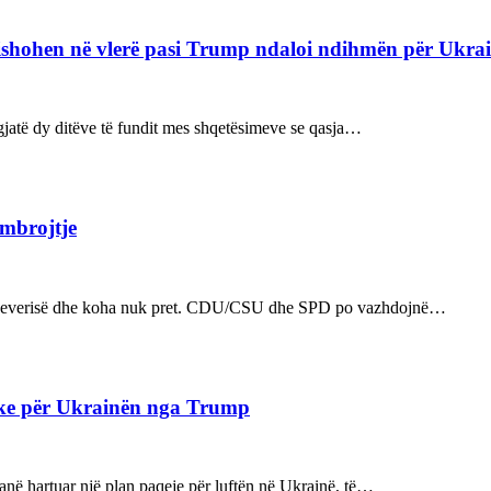
refishohen në vlerë pasi Trump ndaloi ndihmën për Ukra
ë gjatë dy ditëve të fundit mes shqetësimeve se qasja…
 mbrojtje
n e qeverisë dhe koha nuk pret. CDU/CSU dhe SPD po vazhdojnë…
ake për Ukrainën nga Trump
kanë hartuar një plan paqeje për luftën në Ukrainë, të…