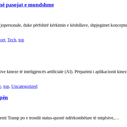
janë pasojat e mundshme
 jopersonale, duke përfshirë kërkimin e këshillave, shpjegimet konce
ort
,
Tech
,
top
ve kineze të inteligjencës artificiale (AI). Përparimi i aplikacionit kin
e
,
top
,
Uncategorized
opën
enti Tramp po e trondit status-quonë ndërkombëtare të miqësive,…