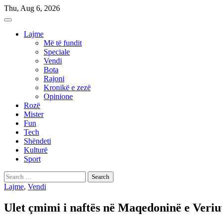
Skip
Thu, Aug 6, 2026
to
content
Lajme
Më të fundit
Speciale
Vendi
Bota
Rajoni
Kronikë e zezë
Opinione
Rozë
Mister
Fun
Tech
Shëndeti
Kulturë
Sport
Search
for:
Lajme
,
Vendi
Ulet çmimi i naftës në Maqedoninë e Veriu