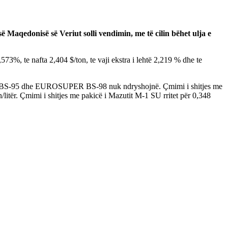
Maqedonisë së Veriut solli vendimin, me të cilin bëhet ulja e
73%, te nafta 2,404 $/ton, te vaji ekstra i lehtë 2,219 % dhe te
PER BS-95 dhe EUROSUPER BS-98 nuk ndryshojnë. Çmimi i shitjes me
litër. Çmimi i shitjes me pakicë i Мazutit М-1 SU rritet për 0,348