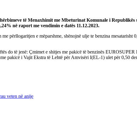
 Shërbimeve të Menaxhimit me Mbeturinat Komunale i Republikës së 
t 0,24% në raport me vendimin e datës 11.12.2023.
m me përllogaritjen e mëparshme, shënojnë ulje te benzina mesatarisht 0,5
 naftës do të jenë: Çmimet e shitjes me pakicë të benzinës EUROSU
pakicë i Vajit Ekstra të Lehtë për Amvisëri I(ЕL-1) ulet për 0,50 den/
vrau veten në anije