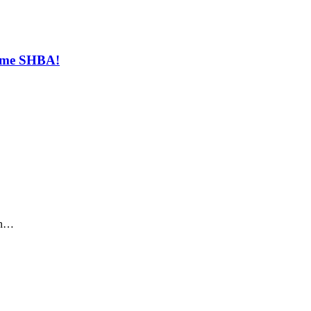
t me SHBA!
sin…