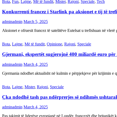
Bota
,
Fun
,
Lajme
,
Më të fundit
,
Mister
,
Rajoni
,
Speciale
,
Tech
Konkurrenti francez i Starlink pa aksionet e tij të t
adminadmin
March 5, 2025
Aksionet e ofruesit francez të satelitëve Eutelsat u trefishuan në vler
Bota
,
Lajme
,
Më të fundit
,
Opinione
,
Rajoni
,
Speciale
Gjermani, ekspertët sugjerojnë 400 miliardë euro për
adminadmin
March 4, 2025
Gjermania ndodhet aktualisht në kulmin e përpjekjeve për krijimi
Bota
,
Lajme
,
Mister
,
Rajoni
,
Speciale
Çka ndodhë tash pas ndërprerjes së ndihmës ushtar
adminadmin
March 4, 2025
Pas takimit të liderëve evropianë në Londër, francezët dhe britanikët 