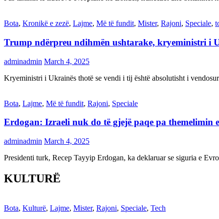
Bota
,
Kronikë e zezë
,
Lajme
,
Më të fundit
,
Mister
,
Rajoni
,
Speciale
,
t
Trump ndërpreu ndihmën ushtarake, kryeministri i 
adminadmin
March 4, 2025
Kryeministri i Ukrainës thotë se vendi i tij është absolutisht i vendo
Bota
,
Lajme
,
Më të fundit
,
Rajoni
,
Speciale
Erdogan: Izraeli nuk do të gjejë paqe pa themelimin e 
adminadmin
March 4, 2025
Presidenti turk, Recep Tayyip Erdogan, ka deklaruar se siguria e Ev
KULTURË
Bota
,
Kulturë
,
Lajme
,
Mister
,
Rajoni
,
Speciale
,
Tech