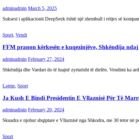
adminadmin
March 5, 2025
Suksesi i aplikacionit DeepSeek është një shembull i rritjes së kompani
Sport
,
Vendi
FFM pranon kërkesën e kuqezinjëve, Shkëndija ndaj Va
adminadmin
February 27, 2024
Shkëndija dhe Vardari do të luajnë zyrtarisht të dielën. Vendimi ka a
Lajme
,
Sport
Ja Kush E Bindi Presidentin E Vllaznisë Për Të Mar
adminadmin
February 20, 2024
Skuadra e njohur shqiptare e Vllaznisë nga Shkodra, me 30 tetor në pos
Sport