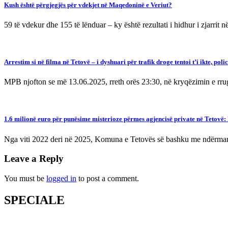
Kush është përgjegjës për vdekjet në Maqedoninë e Veriut?
59 të vdekur dhe 155 të lënduar – ky është rezultati i hidhur i zjarr
Arrestim si në filma në Tetovë – i dyshuari për trafik droge tentoi t’i ikte, polic
MPB njofton se më 13.06.2025, rreth orës 23:30, në kryqëzimin e rr
1.6 milionë euro për punësime misterioze përmes agjencisë private në Tetovë
Nga viti 2022 deri në 2025, Komuna e Tetovës së bashku me ndërmar
Leave a Reply
You must be
logged in
to post a comment.
SPECIALE