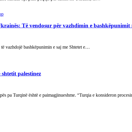
op
Ukrainës: Të vendosur për vazhdimin e bashkëpunimi
sur të vazhdojë bashkëpunimin e saj me Shtetet e…
shtetit palestinez
ropës pa Turqinë është e paimagjinueshme. “Turqia e konsideron proce