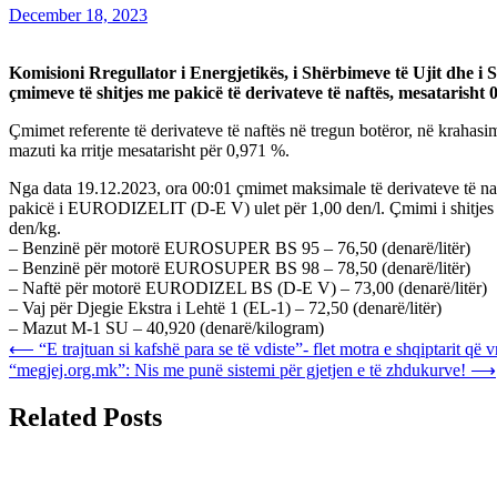
December 18, 2023
Komisioni Rregullator i Energjetikës, i Shërbimeve të Ujit dhe i
çmimeve të shitjes me pakicë të derivateve të naftës, mesatarish
Çmimet referente të derivateve të naftës në tregun botëror, në krahasi
mazuti ka rritje mesatarisht për 0,971 %.
Nga data 19.12.2023, ora 00:01 çmimet maksimale të derivateve të
pakicë i EURODIZELIT (D-Е V) ulet për 1,00 den/l. Çmimi i shitjes me 
den/kg.
– Benzinë për motorë EUROSUPER BS 95 – 76,50 (denarë/litër)
– Benzinë për motorë EUROSUPER BS 98 – 78,50 (denarë/litër)
– Naftë për motorë EURODIZEL BS (D-E V) – 73,00 (denarë/litër)
– Vaj për Djegie Ekstra i Lehtë 1 (EL-1) – 72,50 (denarë/litër)
– Mazut М-1 SU – 40,920 (denarë/kilogram)
Post
⟵
“E trajtuan si kafshë para se të vdiste”- flet motra e shqiptarit që 
“megjej.org.mk”: Nis me punë sistemi për gjetjen e të zhdukurve!
⟶
navigation
Related Posts