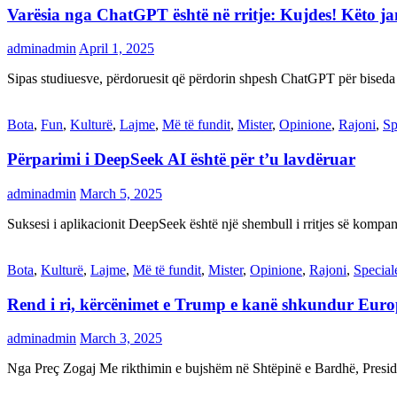
Varësia nga ChatGPT është në rritje: Kujdes! Këto 
adminadmin
April 1, 2025
Sipas studiuesve, përdoruesit që përdorin shpesh ChatGPT për biseda
Bota
,
Fun
,
Kulturë
,
Lajme
,
Më të fundit
,
Mister
,
Opinione
,
Rajoni
,
Sp
Përparimi i DeepSeek AI është për t’u lavdëruar
adminadmin
March 5, 2025
Suksesi i aplikacionit DeepSeek është një shembull i rritjes së kompani
Bota
,
Kulturë
,
Lajme
,
Më të fundit
,
Mister
,
Opinione
,
Rajoni
,
Special
Rend i ri, kërcënimet e Trump e kanë shkundur Eur
adminadmin
March 3, 2025
Nga Preç Zogaj Me rikthimin e bujshëm në Shtëpinë e Bardhë, Presid