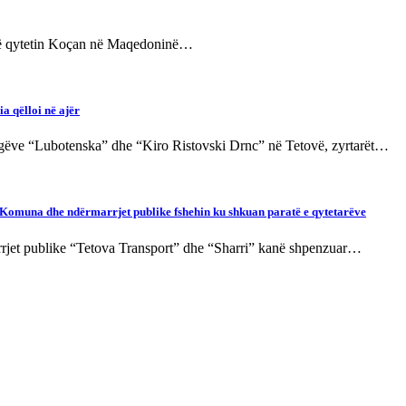
it në qytetin Koçan në Maqedoninë…
ia qëlloi në ajër
ugëve “Lubotenska” dhe “Kiro Ristovski Drnc” në Tetovë, zyrtarët…
: Komuna dhe ndërmarrjet publike fshehin ku shkuan paratë e qytetarëve
rjet publike “Tetova Transport” dhe “Sharri” kanë shpenzuar…