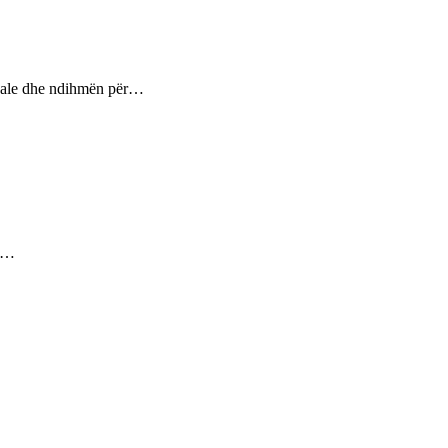
ptuale dhe ndihmën për…
ez…