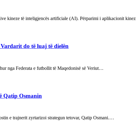
ve kineze të inteligjencës artificiale (AI). Përparimi i aplikacionit kin
rdarit do të luaj të dielën
rdhur nga Federata e futbollit të Maqedonisë së Veriut…
rë Qatip Osmanin
tin e trajnerit zyrtarizoi strategun tetovar, Qatip Osmani.…