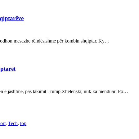
hqiptarëve
ot prodhon mesazhe rëndësishme për kombin shqiptar. Ky…
iptarët
kën e jashtme, pas takimit Trump-Zhelenski, nuk ka menduar: Po…
ort
,
Tech
,
top