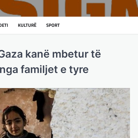
DETI
KULTURË
SPORT
 Gaza kanë mbetur të
ga familjet e tyre