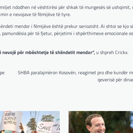
familjet ndodhen në vështirësi për shkak të mungesës së ushqimit, u
imin e nevojave të fëmijëve të tyre.
ëndeti mendor i fëmijëve është prekur seriozisht. Ai shtoi se kjo s
t, pamundësia për të fjetur, përjetimi i shpërthimeve emocionale o
ë nevojë për mbështetje të shëndetit mendor”,
u shpreh Crickx.
ipe
SHBA paralajmëron Kosovën, reagimet pro dhe kundër m
qeverisë për dina