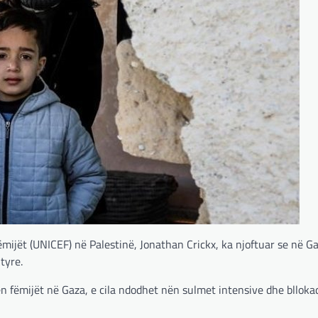
mijët (UNICEF) në Palestinë, Jonathan Crickx, ka njoftuar se në G
tyre.
len fëmijët në Gaza, e cila ndodhet nën sulmet intensive dhe blloka