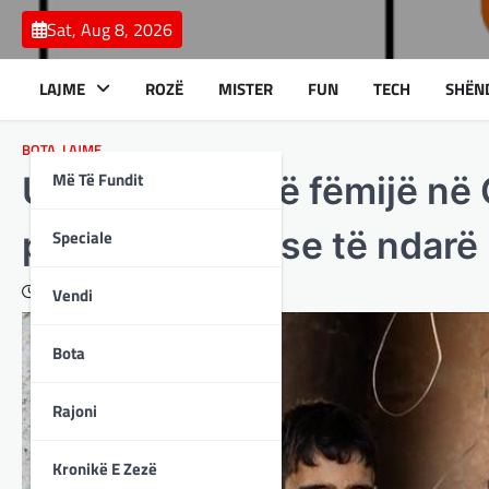
Skip
Sat, Aug 8, 2026
to
content
LAJME
ROZË
MISTER
FUN
TECH
SHËN
BOTA
,
LAJME
Më Të Fundit
UNICEF: 17 mijë fëmijë në
pashoqëruar ose të ndarë n
Speciale
February 2, 2024
Vendi
Bota
Rajoni
Kronikë E Zezë