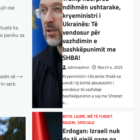
ndihmën ushtarake,
BOTA
,
KULTURË
,
LAJME
,
jit ose
MË TË FUNDIT
,
OPINIONE
,
RAJONI
,
kryeministri i
SPECIALE
,
TOP
Ukrainës: Të
E megjithatë
ituatë ka
vendosur për
Amerika është
se paniku sa
vazhdimin e
opsioni më i mirë për
bashkëpunimit me
shqiptarët
SHBA!
adminadmin
March 3, 2025
adminadmin
March 4, 2025
Nga Dritan Hila Vështirë se
asës së
⟶
Kryeministri i Ukrainës thotë se
ndonjë shqiptar që ndjek sadopak
vendi i tij është absolutisht i
politikën e jashtme, pas takimit
rin serb
vendosur të vazhdojë
Trump-Zhelenski, nuk ka
bashkëpunimin e saj me Shtetet
menduar: Po…
e…
BOTA
,
KULTURË
,
LAJME
,
MISTER
,
RAJONI
,
SPECIALE
,
TECH
BOTA
,
LAJME
,
MË TË FUNDIT
,
Varësia nga ChatGPT
RAJONI
,
SPECIALE
Erdogan: Izraeli nuk
është në rritje:
do të gjejë paqe pa