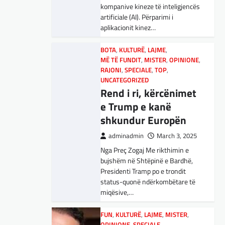
adminadmin
March 5, 2025
kompanive kineze të inteligjencës
Maqedonisë së Veriut…
Aksionet e ofruesit francez të
artificiale (AI). Përparimi i
satelitëve Eutelsat u trefishuan
aplikacionit kinez…
LAJME
,
SPORT
në vlerë gjatë dy ditëve të fundit
Ja Kush E Bindi
mes shqetësimeve se qasja…
BOTA
,
KULTURË
,
LAJME
,
Presidentin E
MË TË FUNDIT
,
MISTER
,
OPINIONE
,
Vllaznisë Për Të
BOTA
RAJONI
,
LAJME
,
SPECIALE
,
MË TË FUNDIT
,
TOP
,
,
OPINIONE
UNCATEGORIZED
Marrë Qatip Osmanin
,
RAJONI
,
SPECIALE
Gjermani, ekspertët
Rend i ri, kërcënimet
adminadmin
February 20,
sugjerojnë 400
e Trump e kanë
2024
miliardë euro për
shkundur Europën
Skuadra e njohur shqiptare e
mbrojtje
Vllaznisë nga Shkodra, me 30
adminadmin
March 3, 2025
tetor në postin e trajnerit
Nga Preç Zogaj Me rikthimin e
adminadmin
March 4, 2025
zyrtarizoi strategun tetovar, Qatip
bujshëm në Shtëpinë e Bardhë,
Gjermania ndodhet aktualisht në
Osmani.…
Presidenti Tramp po e trondit
kulmin e përpjekjeve për krijimin e
status-quonë ndërkombëtare të
qeverisë dhe koha nuk pret.
SPORT
miqësive,…
CDU/CSU dhe SPD po
Goli i Leipzigut ishte i
vazhdojnë…
rregullt!
FUN
,
KULTURË
,
LAJME
,
MISTER
,
OPINIONE
,
SPECIALE