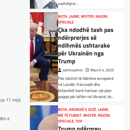
vazhdojnë…
Nga Preç Zogaj Me rikthimin e
bujshëm në Shtëpinë e Bardhë,
BOTA
,
LAJME
,
MISTER
,
RAJONI
,
Presidenti Tramp po e trondit
SPECIALE
status-quonë ndërkombëtare të
Çka ndodhë tash pas
miqësive,…
ndërprerjes së
ndihmës ushtarake
FUN
,
KULTURË
,
LAJME
,
MISTER
,
OPINIONE
,
SPECIALE
për Ukrainën nga
Kuvendi i Lezhës dhe
Trump
konteksti aktual
adminadmin
March 4, 2025
gjeopolitik i
Pas takimit të liderëve evropianë
shqiptarëve
në Londër, francezët dhe
adminadmin
March 3, 2025
britanikët kanë hartuar një plan
paqeje për luftën në Ukrainë, të…
Kuvendi i Lezhës i vitit 1444
aza 17 mijë
është një ngjarje historike që
edhe sot prodhon mesazhe
BOTA
,
KRONIKË E ZEZË
,
LAJME
,
MË TË FUNDIT
rëndësishme për kombin
,
MISTER
,
RAJONI
,
dën e
SPECIALE
,
TOP
shqiptar. Ky…
Trump ndërpreu