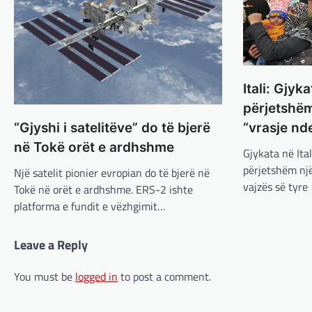
Itali: Gjy
përjetshëm
“vrasje nde
“Gjyshi i satelitëve” do të bjerë
në Tokë orët e ardhshme
Gjykata në Ita
përjetshëm një
Një satelit pionier evropian do të bjerë në
vajzës së tyre
Tokë në orët e ardhshme. ERS-2 ishte
platforma e fundit e vëzhgimit…
Leave a Reply
You must be
logged in
to post a comment.