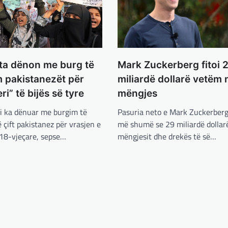
kata dënon me burg të
Mark Zuckerberg fitoi 
 pakistanezët për
miliardë dollarë vetëm 
ri” të bijës së tyre
mëngjes
li ka dënuar me burgim të
Pasuria neto e Mark Zuckerberg
 çift pakistanez për vrasjen e
më shumë se 29 miliardë dollar
 18-vjeçare, sepse…
mëngjesit dhe drekës të së…