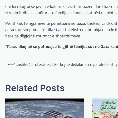
Crickx rikujtoi se javën e kaluar ka vizituar Gazën dhe tha se 
strehimit dhe se anëtarët e familjeve kanë vështirësi në plotës
Për shkak të ngjarjeve të përjetuara në Gaza, theksoi Crickx, sh
paraqitur simptoma të tilla si ankthi ekstrem, humbja e oreksi
herë që dëgjojnë zhurmat e shpërthimeve.
“Parashikojmë se pothuajse të gjithë fëmijët sot në Gaza kan
Post
⟵
“Çashkë”, protestuesit kërkojnë dislokimin e paraleles shq
navigation
Related Posts