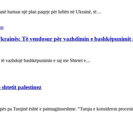
kanë hartuar një plan paqeje për luftën në Ukrainë, të…
op
Ukrainës: Të vendosur për vazhdimin e bashkëpunimi
sur të vazhdojë bashkëpunimin e saj me Shtetet e…
shtetit palestinez
ropës pa Turqinë është e paimagjinueshme. “Turqia e konsideron proce