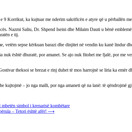
e 9 Korrikut, ka kujtuar me nderim sakrificën e atyre që u përballën me 
ificës. Nazmi Saliu, Dr. Shpend Iseini dhe Milaim Dauti u bënë emblemë
atën e tij.
me, vetëm sepse kërkuan barazi dhe dinjitet në vendin ku kanë lindur dhe
 nuk është dhuratë, por amanet. Se ajo nuk fitohet me fjalë, por me vend
stivar theksoi se brezat e rinj duhet të mos harrojnë se liria ka emër dh
 kujtojmë – jo nga malli, por nga amaneti që na lanë: të qëndrojmë gjit
it mbetën simbol i krenarisë kombëtare
rula – Tetori është afër!
⟶