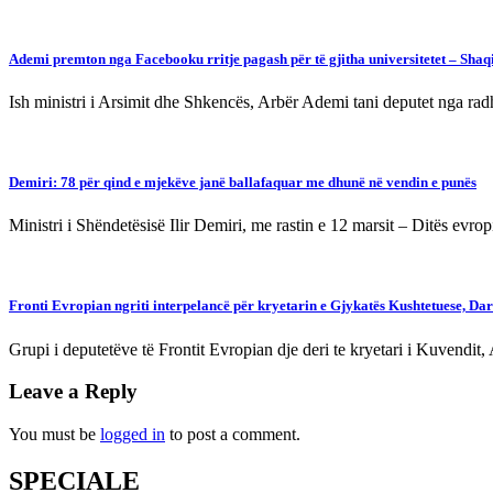
Ademi premton nga Facebooku rritje pagash për të gjitha universitetet – Shaq
Ish ministri i Arsimit dhe Shkencës, Arbër Ademi tani deputet nga 
Demiri: 78 për qind e mjekëve janë ballafaquar me dhunë në vendin e punës
Ministri i Shëndetësisë Ilir Demiri, me rastin e 12 marsit – Ditës evr
Fronti Evropian ngriti interpelancë për kryetarin e Gjykatës Kushtetuese, Da
Grupi i deputetëve të Frontit Evropian dje deri te kryetari i Kuvendit
Leave a Reply
You must be
logged in
to post a comment.
SPECIALE