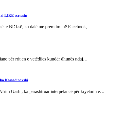
iri LIKE statusin
radhët e BDI-së, ka dalë me premtim në Facebook,…
opiane për rritjen e vetëdijes kundër dhunës ndaj…
rko Kostadinovski
, Afrim Gashi, ka parashtruar interpelancë për kryetarin e…