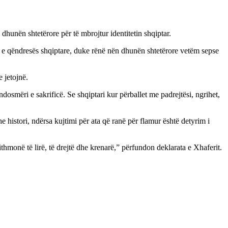
dhunën shtetërore për të mbrojtur identitetin shqiptar.
 e qëndresës shqiptare, duke rënë nën dhunën shtetërore vetëm sepse
 jetojnë.
osmëri e sakrificë. Se shqiptari kur përballet me padrejtësi, ngrihet,
e histori, ndërsa kujtimi për ata që ranë për flamur është detyrim i
hmonë të lirë, të drejtë dhe krenarë,” përfundon deklarata e Xhaferit.