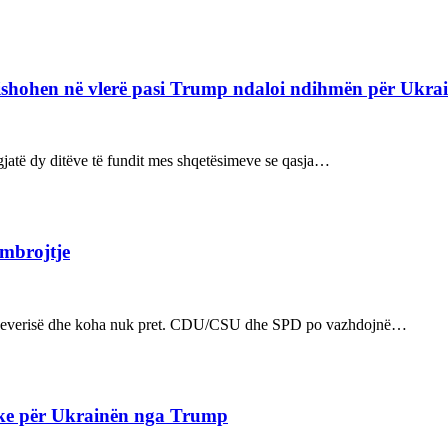
refishohen në vlerë pasi Trump ndaloi ndihmën për Ukra
ë gjatë dy ditëve të fundit mes shqetësimeve se qasja…
 mbrojtje
n e qeverisë dhe koha nuk pret. CDU/CSU dhe SPD po vazhdojnë…
ake për Ukrainën nga Trump