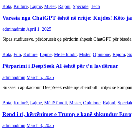
Bota
,
Kulturë
,
Lajme
,
Mister
,
Rajoni
,
Speciale
,
Tech
Varësia nga ChatGPT është në rritje: Kujdes! Këto 
adminadmin
April 1, 2025
Sipas studiuesve, përdoruesit që përdorin shpesh ChatGPT për biseda
Bota
,
Fun
,
Kulturë
,
Lajme
,
Më të fundit
,
Mister
,
Opinione
,
Rajoni
,
Sp
Përparimi i DeepSeek AI është për t’u lavdëruar
adminadmin
March 5, 2025
Suksesi i aplikacionit DeepSeek është një shembull i rritjes së kompani
Bota
,
Kulturë
,
Lajme
,
Më të fundit
,
Mister
,
Opinione
,
Rajoni
,
Special
Rend i ri, kërcënimet e Trump e kanë shkundur Eur
adminadmin
March 3, 2025