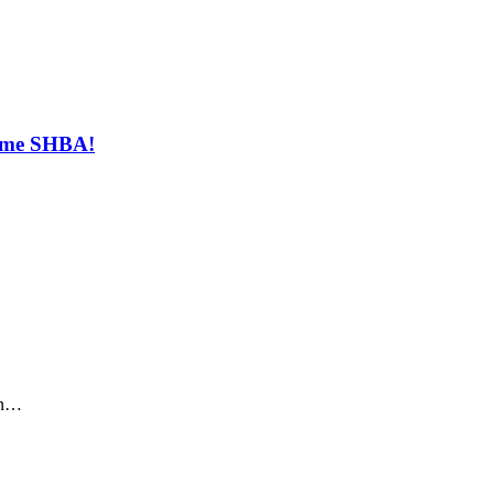
t me SHBA!
sin…