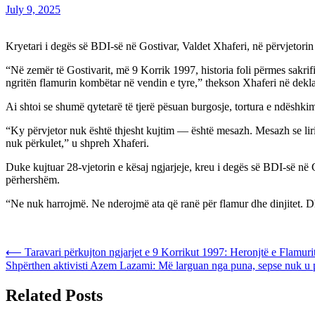
July 9, 2025
Kryetari i degës së BDI-së në Gostivar, Valdet Xhaferi, në përvjetorin 
“Në zemër të Gostivarit, më 9 Korrik 1997, historia foli përmes sakr
ngritën flamurin kombëtar në vendin e tyre,” thekson Xhaferi në deklar
Ai shtoi se shumë qytetarë të tjerë pësuan burgosje, tortura e ndëshki
“Ky përvjetor nuk është thjesht kujtim — është mesazh. Mesazh se liria
nuk përkulet,” u shpreh Xhaferi.
Duke kujtuar 28-vjetorin e kësaj ngjarjeje, kreu i degës së BDI-së në Go
përhershëm.
“Ne nuk harrojmë. Ne nderojmë ata që ranë për flamur dhe dinjitet. Dhe
Post
⟵
Taravari përkujton ngjarjet e 9 Korrikut 1997: Heronjtë e Flamur
Shpërthen aktivisti Azem Lazami: Më larguan nga puna, sepse nuk u pë
navigation
Related Posts