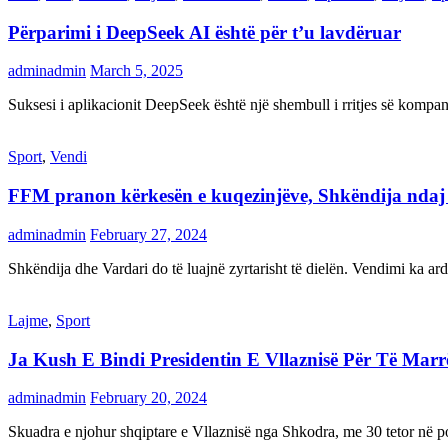
Përparimi i DeepSeek AI është për t’u lavdëruar
adminadmin
March 5, 2025
Suksesi i aplikacionit DeepSeek është një shembull i rritjes së kompani
Sport
,
Vendi
FFM pranon kërkesën e kuqezinjëve, Shkëndija ndaj Va
adminadmin
February 27, 2024
Shkëndija dhe Vardari do të luajnë zyrtarisht të dielën. Vendimi ka a
Lajme
,
Sport
Ja Kush E Bindi Presidentin E Vllaznisë Për Të Mar
adminadmin
February 20, 2024
Skuadra e njohur shqiptare e Vllaznisë nga Shkodra, me 30 tetor në pos