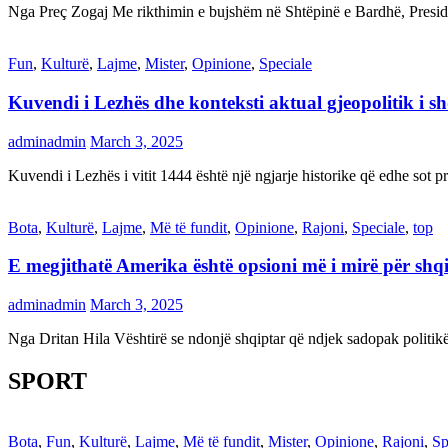
Nga Preç Zogaj Me rikthimin e bujshëm në Shtëpinë e Bardhë, Presid
Fun
,
Kulturë
,
Lajme
,
Mister
,
Opinione
,
Speciale
Kuvendi i Lezhës dhe konteksti aktual gjeopolitik i s
adminadmin
March 3, 2025
Kuvendi i Lezhës i vitit 1444 është një ngjarje historike që edhe s
Bota
,
Kulturë
,
Lajme
,
Më të fundit
,
Opinione
,
Rajoni
,
Speciale
,
top
E megjithatë Amerika është opsioni më i mirë për shq
adminadmin
March 3, 2025
Nga Dritan Hila Vështirë se ndonjë shqiptar që ndjek sadopak politi
SPORT
Bota
,
Fun
,
Kulturë
,
Lajme
,
Më të fundit
,
Mister
,
Opinione
,
Rajoni
,
Sp