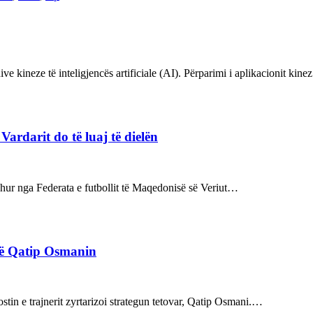
ve kineze të inteligjencës artificiale (AI). Përparimi i aplikacionit kin
rdarit do të luaj të dielën
rdhur nga Federata e futbollit të Maqedonisë së Veriut…
rë Qatip Osmanin
tin e trajnerit zyrtarizoi strategun tetovar, Qatip Osmani.…