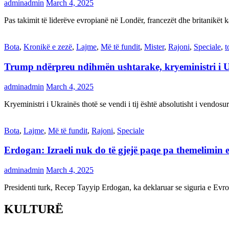
adminadmin
March 4, 2025
Pas takimit të liderëve evropianë në Londër, francezët dhe britanikët 
Bota
,
Kronikë e zezë
,
Lajme
,
Më të fundit
,
Mister
,
Rajoni
,
Speciale
,
t
Trump ndërpreu ndihmën ushtarake, kryeministri i 
adminadmin
March 4, 2025
Kryeministri i Ukrainës thotë se vendi i tij është absolutisht i vendo
Bota
,
Lajme
,
Më të fundit
,
Rajoni
,
Speciale
Erdogan: Izraeli nuk do të gjejë paqe pa themelimin e 
adminadmin
March 4, 2025
Presidenti turk, Recep Tayyip Erdogan, ka deklaruar se siguria e Ev
KULTURË