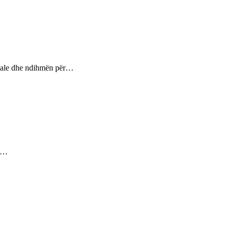
ptuale dhe ndihmën për…
ez…