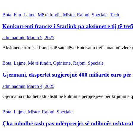
Bota
,
Fun
,
Lajme
,
Më të fundit
,
Mister
,
Rajoni
,
Speciale
,
Tech
Konkurrenti francez i Starlink pa aksionet e tij të t
adminadmin
March 5, 2025
Aksionet e ofruesit francez të satelitëve Eutelsat u trefishuan në vler
Bota
,
Lajme
,
Më të fundit
,
Opinione
,
Rajoni
,
Speciale
Gjermani, ekspertët sugjerojnë 400 miliardë euro për
adminadmin
March 4, 2025
Gjermania ndodhet aktualisht në kulmin e përpjekjeve për krijimi
Bota
,
Lajme
,
Mister
,
Rajoni
,
Speciale
Çka ndodhë tash pas ndërprerjes së ndihmës ushtar