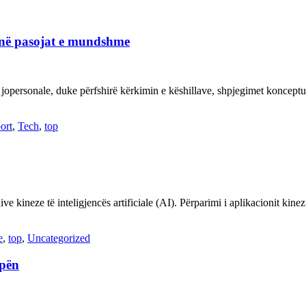
janë pasojat e mundshme
 jopersonale, duke përfshirë kërkimin e këshillave, shpjegimet konce
ort
,
Tech
,
top
ve kineze të inteligjencës artificiale (AI). Përparimi i aplikacionit kin
e
,
top
,
Uncategorized
opën