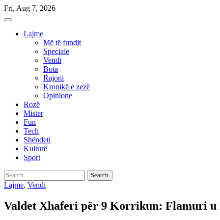
Skip
Fri, Aug 7, 2026
to
content
Lajme
Më të fundit
Speciale
Vendi
Bota
Rajoni
Kronikë e zezë
Opinione
Rozë
Mister
Fun
Tech
Shëndeti
Kulturë
Sport
Search
for:
Lajme
,
Vendi
Valdet Xhaferi për 9 Korrikun: Flamuri u n