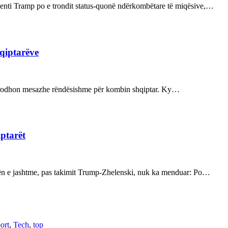
enti Tramp po e trondit status-quonë ndërkombëtare të miqësive,…
hqiptarëve
ot prodhon mesazhe rëndësishme për kombin shqiptar. Ky…
iptarët
kën e jashtme, pas takimit Trump-Zhelenski, nuk ka menduar: Po…
ort
,
Tech
,
top