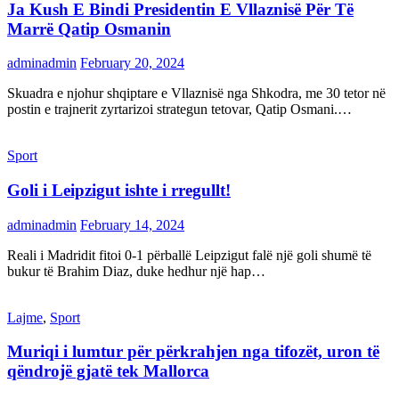
Ja Kush E Bindi Presidentin E Vllaznisë Për Të
Marrë Qatip Osmanin
adminadmin
February 20, 2024
Skuadra e njohur shqiptare e Vllaznisë nga Shkodra, me 30 tetor në
postin e trajnerit zyrtarizoi strategun tetovar, Qatip Osmani.…
Sport
Goli i Leipzigut ishte i rregullt!
adminadmin
February 14, 2024
Reali i Madridit fitoi 0-1 përballë Leipzigut falë një goli shumë të
bukur të Brahim Diaz, duke hedhur një hap…
Lajme
,
Sport
Muriqi i lumtur për përkrahjen nga tifozët, uron të
qëndrojë gjatë tek Mallorca