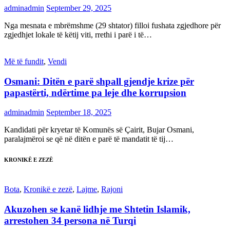
adminadmin
September 29, 2025
Nga mesnata e mbrëmshme (29 shtator) filloi fushata zgjedhore për
zgjedhjet lokale të këtij viti, rrethi i parë i të…
Më të fundit
,
Vendi
Osmani: Ditën e parë shpall gjendje krize për
papastërti, ndërtime pa leje dhe korrupsion
adminadmin
September 18, 2025
Kandidati për kryetar të Komunës së Çairit, Bujar Osmani,
paralajmëroi se që në ditën e parë të mandatit të tij…
KRONIKË E ZEZË
Bota
,
Kronikë e zezë
,
Lajme
,
Rajoni
Akuzohen se kanë lidhje me Shtetin Islamik,
arrestohen 34 persona në Turqi