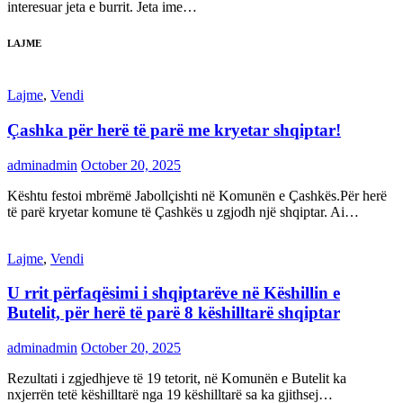
interesuar jeta e burrit. Jeta ime…
LAJME
Lajme
,
Vendi
Çashka për herë të parë me kryetar shqiptar!
adminadmin
October 20, 2025
Kështu festoi mbrëmë Jabollçishti në Komunën e Çashkës.Për herë
të parë kryetar komune të Çashkës u zgjodh një shqiptar. Ai…
Lajme
,
Vendi
U rrit përfaqësimi i shqiptarëve në Këshillin e
Butelit, për herë të parë 8 këshilltarë shqiptar
adminadmin
October 20, 2025
Rezultati i zgjedhjeve të 19 tetorit, në Komunën e Butelit ka
nxjerrën tetë këshilltarë nga 19 këshilltarë sa ka gjithsej…