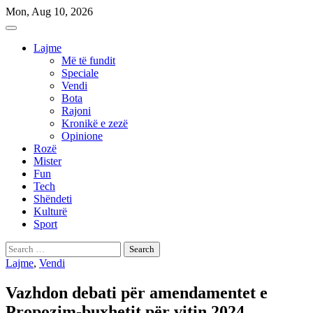
Skip
Mon, Aug 10, 2026
to
content
Lajme
Më të fundit
Speciale
Vendi
Bota
Rajoni
Kronikë e zezë
Opinione
Rozë
Mister
Fun
Tech
Shëndeti
Kulturë
Sport
Search
for:
Lajme
,
Vendi
Vazhdon debati për amendamentet e
Propozim-buxhetit për vitin 2024