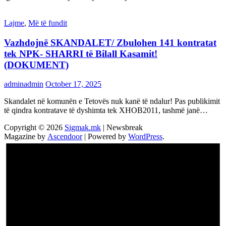
Lajme
,
Më të fundit
Vazhdojnē SKANDALET/ Zbulohen 141 kontratat
tek NPK- SHARRI të Bilall Kasamit!
(DOKUMENT)
adminadmin
October 17, 2025
Skandalet në komunën e Tetovës nuk kanë të ndalur! Pas publikimit
të qindra kontratave të dyshimta tek XHOB2011, tashmë janë…
Copyright © 2026
Sigmak.mk
| Newsbreak
Magazine by
Ascendoor
| Powered by
WordPress
.