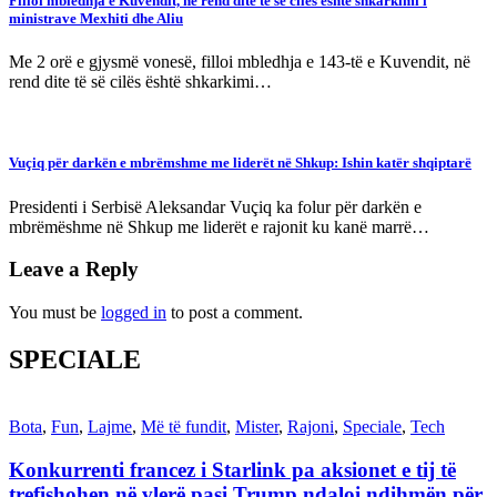
Filloi mbledhja e Kuvendit, në rend dite të së cilës është shkarkimi i
ministrave Mexhiti dhe Aliu
Me 2 orë e gjysmë vonesë, filloi mbledhja e 143-të e Kuvendit, në
rend dite të së cilës është shkarkimi…
Vuçiq për darkën e mbrëmshme me liderët në Shkup: Ishin katër shqiptarë
Presidenti i Serbisë Aleksandar Vuçiq ka folur për darkën e
mbrëmëshme në Shkup me liderët e rajonit ku kanë marrë…
Leave a Reply
You must be
logged in
to post a comment.
SPECIALE
Bota
,
Fun
,
Lajme
,
Më të fundit
,
Mister
,
Rajoni
,
Speciale
,
Tech
Konkurrenti francez i Starlink pa aksionet e tij të
trefishohen në vlerë pasi Trump ndaloi ndihmën për