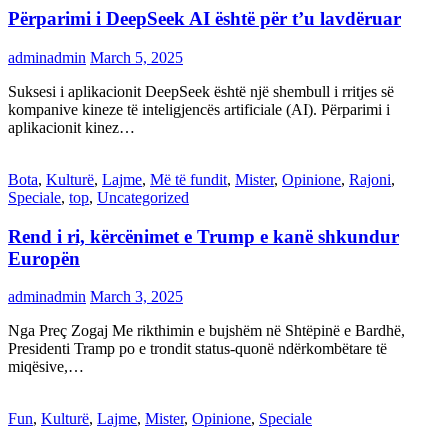
Përparimi i DeepSeek AI është për t’u lavdëruar
adminadmin
March 5, 2025
Suksesi i aplikacionit DeepSeek është një shembull i rritjes së
kompanive kineze të inteligjencës artificiale (AI). Përparimi i
aplikacionit kinez…
Bota
,
Kulturë
,
Lajme
,
Më të fundit
,
Mister
,
Opinione
,
Rajoni
,
Speciale
,
top
,
Uncategorized
Rend i ri, kërcënimet e Trump e kanë shkundur
Europën
adminadmin
March 3, 2025
Nga Preç Zogaj Me rikthimin e bujshëm në Shtëpinë e Bardhë,
Presidenti Tramp po e trondit status-quonë ndërkombëtare të
miqësive,…
Fun
,
Kulturë
,
Lajme
,
Mister
,
Opinione
,
Speciale