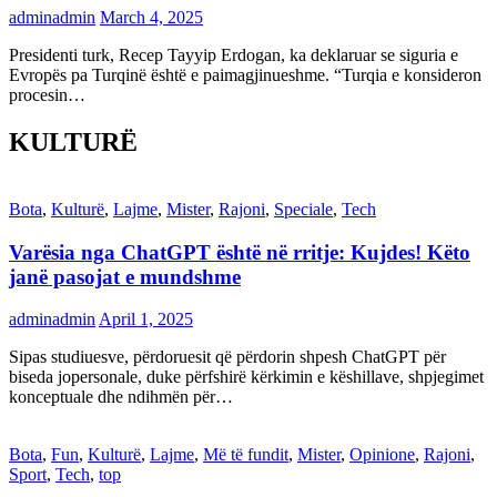
adminadmin
March 4, 2025
Presidenti turk, Recep Tayyip Erdogan, ka deklaruar se siguria e
Evropës pa Turqinë është e paimagjinueshme. “Turqia e konsideron
procesin…
KULTURË
Bota
,
Kulturë
,
Lajme
,
Mister
,
Rajoni
,
Speciale
,
Tech
Varësia nga ChatGPT është në rritje: Kujdes! Këto
janë pasojat e mundshme
adminadmin
April 1, 2025
Sipas studiuesve, përdoruesit që përdorin shpesh ChatGPT për
biseda jopersonale, duke përfshirë kërkimin e këshillave, shpjegimet
konceptuale dhe ndihmën për…
Bota
,
Fun
,
Kulturë
,
Lajme
,
Më të fundit
,
Mister
,
Opinione
,
Rajoni
,
Sport
,
Tech
,
top