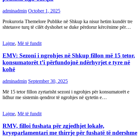
adminadmin
October 1, 2025
Prokuroria Themelore Publike në Shkup ka nisur hetim kundër tre
shtetasve turq të cilët dyshohet se duke përdorur kërcënime për…
Lajme
,
Më të fundit
EMV: Sezoni i ngrohjes në Shkup fillon më 15 tetor,
konsumatorët t’i përfundojnë ndërhyrjet e tyre në
kohë
adminadmin
September 30, 2025
Më 15 tetor fillon zyrtarisht sezoni i ngrohjes për konsumatorët e
lidhur me sistemin qendror të ngrohjes në qytetin e…
Lajme
,
Më të fundit
RMV, filloi fushata për zgjedhjet lokale,
kryeparlamentari me thirrje për fushatë të ndershme