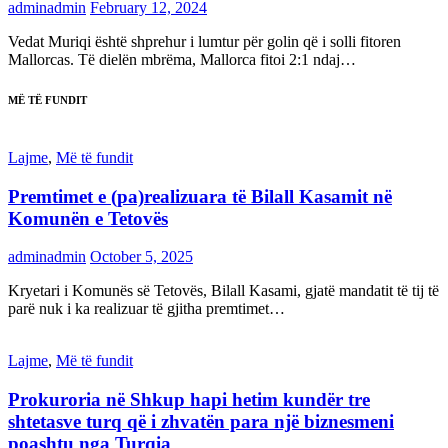
adminadmin
February 12, 2024
Vedat Muriqi është shprehur i lumtur për golin që i solli fitoren
Mallorcas. Të dielën mbrëma, Mallorca fitoi 2:1 ndaj…
MË TË FUNDIT
Lajme
,
Më të fundit
Premtimet e (pa)realizuara të Bilall Kasamit në
Komunën e Tetovës
adminadmin
October 5, 2025
Kryetari i Komunës së Tetovës, Bilall Kasami, gjatë mandatit të tij të
parë nuk i ka realizuar të gjitha premtimet…
Lajme
,
Më të fundit
Prokuroria në Shkup hapi hetim kundër tre
shtetasve turq që i zhvatën para një biznesmeni
poashtu nga Turqia