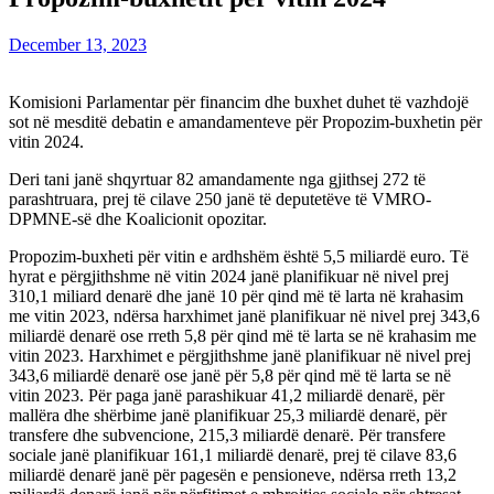
December 13, 2023
Komisioni Parlamentar për financim dhe buxhet duhet të vazhdojë
sot në mesditë debatin e amandamenteve për Propozim-buxhetin për
vitin 2024.
Deri tani janë shqyrtuar 82 amandamente nga gjithsej 272 të
parashtruara, prej të cilave 250 janë të deputetëve të VMRO-
DPMNE-së dhe Koalicionit opozitar.
Propozim-buxheti për vitin e ardhshëm është 5,5 miliardë euro. Të
hyrat e përgjithshme në vitin 2024 janë planifikuar në nivel prej
310,1 miliard denarë dhe janë 10 për qind më të larta në krahasim
me vitin 2023, ndërsa harxhimet janë planifikuar në nivel prej 343,6
miliardë denarë ose rreth 5,8 për qind më të larta se në krahasim me
vitin 2023. Harxhimet e përgjithshme janë planifikuar në nivel prej
343,6 miliardë denarë ose janë për 5,8 për qind më të larta se në
vitin 2023. Për paga janë parashikuar 41,2 miliardë denarë, për
mallëra dhe shërbime janë planifikuar 25,3 miliardë denarë, për
transfere dhe subvencione, 215,3 miliardë denarë. Për transfere
sociale janë planifikuar 161,1 miliardë denarë, prej të cilave 83,6
miliardë denarë janë për pagesën e pensioneve, ndërsa rreth 13,2