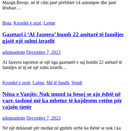
Mazgit-Bresje, në të cilin janë përfshirë 14 automjete dhe janë
lënduar…
Bota
,
Kronikë e zezë
,
Lajme
Gazetari i ‘Al Jazeera’ humb 22 anëtarë të familjes
gjatë një sulmi izraelit
adminadmin
December 7, 2023
Al Jazeera raporton se një nga gazetarët e saj humbi 22 anëtarë të
familjes së tij në një sulm izraelit…
Kronikë e zezë
,
Lajme
,
Më të fundit
,
Vendi
Nëna e Vanjës: Nuk mund ta besoj se ajo është në
varr, tashmë më ka mbetur të kujdesem vetëm për
vajzën tjetër
adminadmin
December 7, 2023
Në një deklaratë për mediat në gjuhën serbe ka thënë se nuk i ka