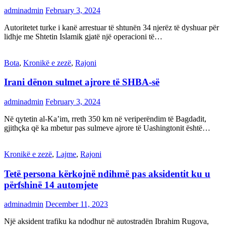
adminadmin
February 3, 2024
Autoritetet turke i kanë arrestuar të shtunën 34 njerëz të dyshuar për
lidhje me Shtetin Islamik gjatë një operacioni të…
Bota
,
Kronikë e zezë
,
Rajoni
Irani dënon sulmet ajrore të SHBA-së
adminadmin
February 3, 2024
Në qytetin al-Ka’im, rreth 350 km në veriperëndim të Bagdadit,
gjithçka që ka mbetur pas sulmeve ajrore të Uashingtonit është…
Kronikë e zezë
,
Lajme
,
Rajoni
Tetë persona kërkojnë ndihmë pas aksidentit ku u
përfshinë 14 automjete
adminadmin
December 11, 2023
Një aksident trafiku ka ndodhur në autostradën Ibrahim Rugova,