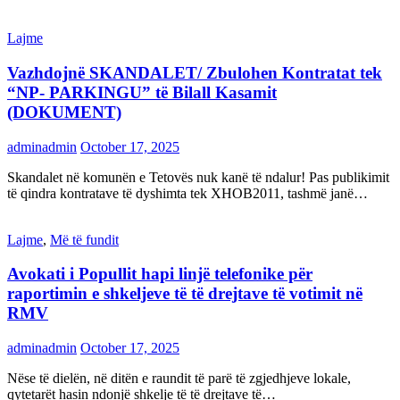
Lajme
Vazhdojnë SKANDALET/ Zbulohen Kontratat tek
“NP- PARKINGU” të Bilall Kasamit
(DOKUMENT)
adminadmin
October 17, 2025
Skandalet në komunën e Tetovës nuk kanë të ndalur! Pas publikimit
të qindra kontratave të dyshimta tek XHOB2011, tashmë janë…
Lajme
,
Më të fundit
Avokati i Popullit hapi linjë telefonike për
raportimin e shkeljeve të të drejtave të votimit në
RMV
adminadmin
October 17, 2025
Nëse të dielën, në ditën e raundit të parë të zgjedhjeve lokale,
qytetarët hasin ndonjë shkelje të të drejtave të…