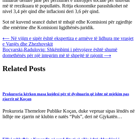
miliardë denarë janë për përfitimet e mbrojtjes sociale për shtresat
më të rrezikuara të popullatës. Rritja ekonomike parashikohet në
nivel 3,4 për qind dhe inflacioni deri 3,6 për qind.
Sot në kuvend seancë duhet të mbajë edhe Komisioni për zgjedhje
dhe emërime dhe Komisioni ligjdhënës-juridik.
Post
⟵
Në vijim e sipër është ekspertiza e armëve të lidhura me vrasjet
e Vanjës dhe Zhezhovskit
navigation
Boçvarski-Raduloviq: Shkëmbimi i përvojave është shumë
domethënës për një integrim më të shpejtë të rajonit
⟶
Related Posts
Prokuroria kërkon masa kujdesi për të dyshuarin që ishte në mjekim pas
zjarrit në Koçan
Prokuroria Themelore Publike Koçan, duke vepruar sipas lëndës në
lidhje me zjarrin në klubin e natës “Puls”, deri në Gjykatën…