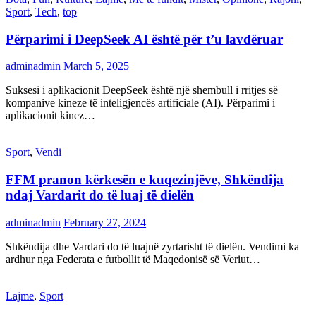
Sport
,
Tech
,
top
Përparimi i DeepSeek AI është për t’u lavdëruar
adminadmin
March 5, 2025
Suksesi i aplikacionit DeepSeek është një shembull i rritjes së
kompanive kineze të inteligjencës artificiale (AI). Përparimi i
aplikacionit kinez…
Sport
,
Vendi
FFM pranon kërkesën e kuqezinjëve, Shkëndija
ndaj Vardarit do të luaj të dielën
adminadmin
February 27, 2024
Shkëndija dhe Vardari do të luajnë zyrtarisht të dielën. Vendimi ka
ardhur nga Federata e futbollit të Maqedonisë së Veriut…
Lajme
,
Sport