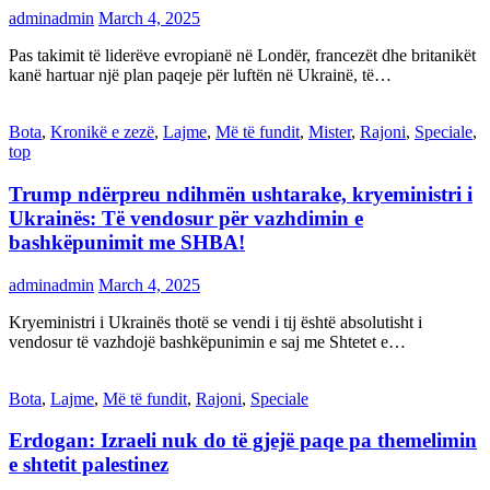
adminadmin
March 4, 2025
Pas takimit të liderëve evropianë në Londër, francezët dhe britanikët
kanë hartuar një plan paqeje për luftën në Ukrainë, të…
Bota
,
Kronikë e zezë
,
Lajme
,
Më të fundit
,
Mister
,
Rajoni
,
Speciale
,
top
Trump ndërpreu ndihmën ushtarake, kryeministri i
Ukrainës: Të vendosur për vazhdimin e
bashkëpunimit me SHBA!
adminadmin
March 4, 2025
Kryeministri i Ukrainës thotë se vendi i tij është absolutisht i
vendosur të vazhdojë bashkëpunimin e saj me Shtetet e…
Bota
,
Lajme
,
Më të fundit
,
Rajoni
,
Speciale
Erdogan: Izraeli nuk do të gjejë paqe pa themelimin
e shtetit palestinez