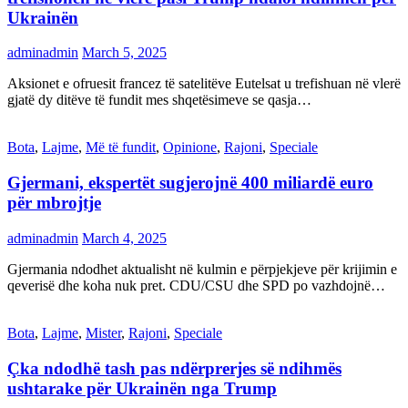
Ukrainën
adminadmin
March 5, 2025
Aksionet e ofruesit francez të satelitëve Eutelsat u trefishuan në vlerë
gjatë dy ditëve të fundit mes shqetësimeve se qasja…
Bota
,
Lajme
,
Më të fundit
,
Opinione
,
Rajoni
,
Speciale
Gjermani, ekspertët sugjerojnë 400 miliardë euro
për mbrojtje
adminadmin
March 4, 2025
Gjermania ndodhet aktualisht në kulmin e përpjekjeve për krijimin e
qeverisë dhe koha nuk pret. CDU/CSU dhe SPD po vazhdojnë…
Bota
,
Lajme
,
Mister
,
Rajoni
,
Speciale
Çka ndodhë tash pas ndërprerjes së ndihmës
ushtarake për Ukrainën nga Trump