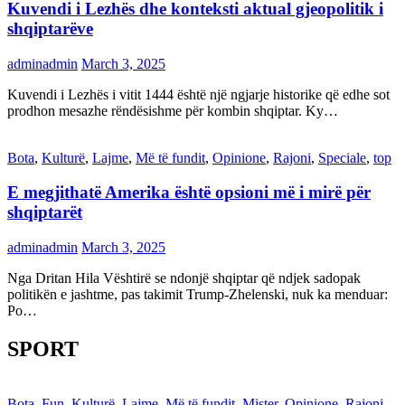
Kuvendi i Lezhës dhe konteksti aktual gjeopolitik i
shqiptarëve
adminadmin
March 3, 2025
Kuvendi i Lezhës i vitit 1444 është një ngjarje historike që edhe sot
prodhon mesazhe rëndësishme për kombin shqiptar. Ky…
Bota
,
Kulturë
,
Lajme
,
Më të fundit
,
Opinione
,
Rajoni
,
Speciale
,
top
E megjithatë Amerika është opsioni më i mirë për
shqiptarët
adminadmin
March 3, 2025
Nga Dritan Hila Vështirë se ndonjë shqiptar që ndjek sadopak
politikën e jashtme, pas takimit Trump-Zhelenski, nuk ka menduar:
Po…
SPORT
Bota
,
Fun
,
Kulturë
,
Lajme
,
Më të fundit
,
Mister
,
Opinione
,
Rajoni
,