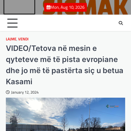
Skip
Mon, Aug 10, 2026
to
content
LAJME
,
VENDI
VIDEO/Tetova në mesin e
qyteteve më të pista evropiane
dhe jo më të pastërta siç u betua
Kasami
January 12, 2024