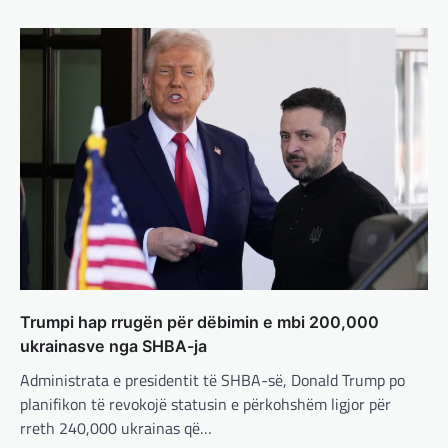
TOP
Trump ndërpreu ndihmën
ushtarake, kryeministri i
Ukrainës: Të vendosur për
vazhdimin e bashkëpunimit me
SHBA!
adminadmin
March 4, 2025
Kryeministri i Ukrainës thotë se vendi i tij
është absolutisht i vendosur të vazhdojë
bashkëpunimin e saj me Shtetet e…
BOTA
,
LAJME
,
MË TË FUNDIT
,
RAJONI
,
SPECIALE
Erdogan: Izraeli nuk do të gjejë
Trumpi hap rrugën për dëbimin e mbi 200,000
paqe pa themelimin e shtetit
ukrainasve nga SHBA-ja
palestinez
Administrata e presidentit të SHBA-së, Donald Trump po
adminadmin
March 4, 2025
planifikon të revokojë statusin e përkohshëm ligjor për
Presidenti turk, Recep Tayyip Erdogan, ka
rreth 240,000 ukrainas që…
deklaruar se siguria e Evropës pa Turqinë