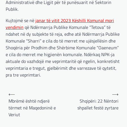
Administrativë dhe Ligjit për të punësuarit në Sektorin
Publik.
Kujtojmë se në
janar të vitit 2023 Këshilli Komunal mori
vendimin
që Ndërmarrja Publike Komunale “Tetova” të
ndahet në dy subjekte të reja, edhe atë Ndërmarrja Publike
Komunale “Sharri” e cila do të merret me ujësjellësin dhe
Shoqëria për Prodhim dhe Shërbime Komunale “Oaeneum”
e cila do merret me higjienën komunale. Ndërkaq NPK-ja
aktuale do vazhdojë me veprimtaritë që ngelin, konkretisht
veprimtaria e tregut, gjelbërimit dhe varrezave të qytetit,
pra tre veprimtari.
Post
⟵
⟶
navigation
Mbrëmë është ndjerë
Shqipëri: 22 Nëntori
tërmet në Maqedoninë e
shpallet festë zyrtare
Veriut
BOTA
,
LAJME
,
MË TË FUNDIT
,
OPINIONE
,