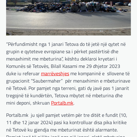
“Përfundimisht nga 1 janari Tetova do të jetë një qytet në
grupin e qyteteve evropiane sa i përket pastërtisë dhe
menaxhimit me mbeturina”, kështu deklaroi kryetari i
Komunës së Tetovës, Bilall Kasami me 29 dhjetor 2023
duke iu referuar
marrëveshjes
me kompaninë e sllovene të
grupacionit “Saubermaher” për menaxhimin e mbeturinave
në Tetovë. Por pamjet nga terreni, gati dy javë pas 1 janarit
tregojnë të kundërtën, Tetova mbytet në mbeturina dhe
mini deponi, shkruan
Portalb.mk
.
Portalb.mk ju sjell pamjet vetëm për tre ditët e fundit (10,
11 dhe 12 janar 2024) pasi ka kontrolluar disa pika kritike
në Tetovë ku gjendja me mbeturinat është alarmante.
Pamjet janë të njëjta janë nga një janari, plotë mbeturina.