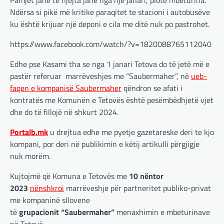
Ndërsa si pikë më kritike paraqitet te stacioni i autobusëve
ku është krijuar një deponi e cila me ditë nuk po pastrohet.
https://www.facebook.com/watch/?v=1820088765112040
Edhe pse Kasami tha se nga 1 janari Tetova do të jetë më e
pastër referuar marrëveshjes me “Saubermaher”, në
ueb-
faqen e kompanisë Saubermaher
qëndron se afati i
kontratës me Komunën e Tetovës është pesëmbëdhjetë vjet
dhe do të fillojë në shkurt 2024.
Portalb.mk
u drejtua edhe me pyetje gazetareske deri te kjo
kompani, por deri në publikimin e këtij artikulli përgjigje
nuk morëm.
Kujtojmë që Komuna e Tetovës me
10 nëntor
2023
nënshkroi
marrëveshje për partneritet publiko-privat
me kompaninë sllovene
të
grupacionit “Saubermaher”
menaxhimin e mbeturinave
në Tetovë.