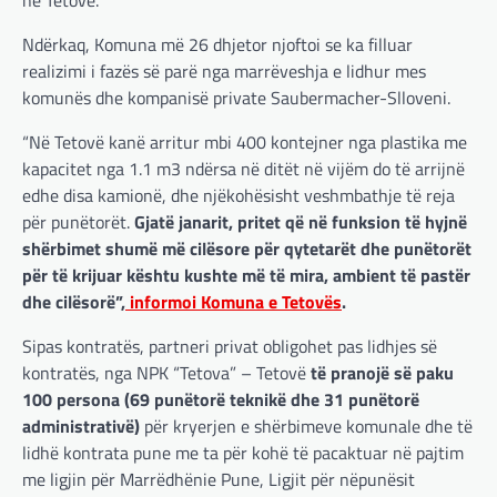
Ndërkaq, Komuna më 26 dhjetor njoftoi se ka filluar
realizimi i fazës së parë nga marrëveshja e lidhur mes
komunës dhe kompanisë private Saubermacher-Slloveni.
“Në Tetovë kanë arritur mbi 400 kontejner nga plastika me
kapacitet nga 1.1 m3 ndërsa në ditët në vijëm do të arrijnë
edhe disa kamionë, dhe njëkohësisht veshmbathje të reja
për punëtorët.
Gjatë janarit, pritet që në funksion të hyjnë
shërbimet shumë më cilësore për qytetarët dhe punëtorët
për të krijuar kështu kushte më të mira, ambient të pastër
dhe cilësorë”,
informoi Komuna e Tetovës
.
Sipas kontratës, partneri privat obligohet pas lidhjes së
kontratës, nga NPK “Tetova” – Tetovë
të pranojë së paku
100 persona (69 punëtorë teknikë dhe 31 punëtorë
administrativë)
për kryerjen e shërbimeve komunale dhe të
lidhë kontrata pune me ta për kohë të pacaktuar në pajtim
me ligjin për Marrëdhënie Pune, Ligjit për nëpunësit