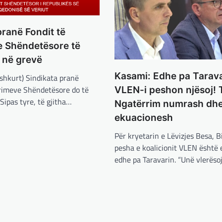
pranë Fondit të
e Shëndetësore të
 në grevë
Kasami: Edhe pa Tarava
shkurt) Sindikata pranë
urimeve Shëndetësore do të
VLEN-i peshon njësoj! 
 Sipas tyre, të gjitha…
Ngatërrim numrash dh
ekuacionesh
Për kryetarin e Lëvizjes Besa, Bi
pesha e koalicionit VLEN është e
edhe pa Taravarin. “Unë vlerëso