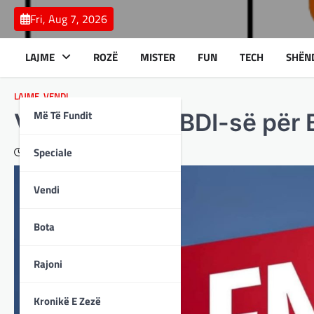
Skip
Fri, Aug 7, 2026
to
content
LAJME
ROZË
MISTER
FUN
TECH
SHËN
LAJME
,
VENDI
Më Të Fundit
VLEN i reagon BDI-së për
Speciale
April 10, 2025
Vendi
Bota
Rajoni
Kronikë E Zezë