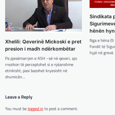
Sindikata 
Sigurimev
hënën hyn
Nga e hëna (5 
Xhelili: Qeverinë Mickoski e pret
Fondit të Sig
presion i madh ndërkombëtar
hyjë në grevë.
Pa pjesëmarrjen e ASH –së në qeveri, ajo
rrezikon të perceptohet si e njëanshme
etnikisht, pasi bazohet kryesisht në
shumicën…
Leave a Reply
You must be
logged in
to post a comment.