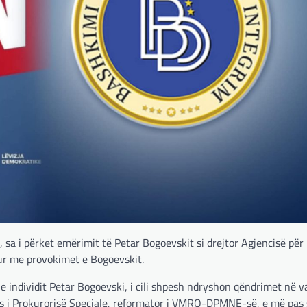
sa i përket emërimit të Petar Bogoevskit si drejtor Agjencisë për
hur me provokimet e Bogoevskit.
 individit Petar Bogoevski, i cili shpesh ndryshon qëndrimet në va
s i Prokurorisë Speciale, reformator i VMRO-DPMNE-së, e më pas s