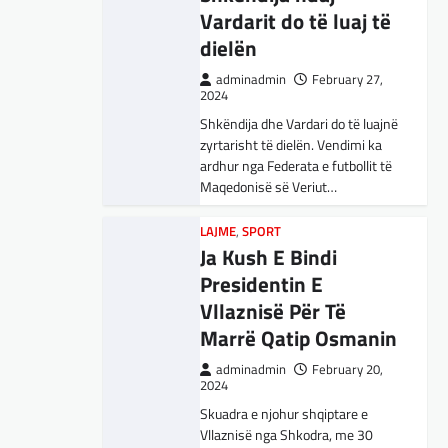
shpjegimet konceptuale dhe
Vardarit do të luaj të
ndihmën për…
Presidenti turk, Recep Tayyip
dielën
Erdogan, ka deklaruar se siguria e
Evropës pa Turqinë është e
BOTA
,
FUN
,
KULTURË
,
LAJME
,
adminadmin
February 27,
MË TË FUNDIT
,
MISTER
,
OPINIONE
,
paimagjinueshme. “Turqia e
2024
RAJONI
,
SPORT
,
TECH
,
TOP
konsideron procesin…
Shkëndija dhe Vardari do të luajnë
Përparimi i DeepSeek
zyrtarisht të dielën. Vendimi ka
AI është për t’u
ardhur nga Federata e futbollit të
lavdëruar
Maqedonisë së Veriut…
adminadmin
March 5, 2025
LAJME
,
SPORT
Suksesi i aplikacionit DeepSeek
Ja Kush E Bindi
LAJME
,
VENDI
është një shembull i rritjes së
Presidentin E
U rrit përfaqësimi i
kompanive kineze të inteligjencës
Vllaznisë Për Të
shqiptarëve në Këshillin e
artificiale (AI). Përparimi i
aplikacionit kinez…
Marrë Qatip Osmanin
Butelit, për herë të parë 8
këshilltarë shqiptar
adminadmin
February 20,
BOTA
,
KULTURË
,
LAJME
,
2024
MË TË FUNDIT
,
MISTER
,
OPINIONE
,
adminadmin
October 20, 2025
Skuadra e njohur shqiptare e
RAJONI
,
SPECIALE
,
TOP
,
Rezultati i zgjedhjeve të 19 tetorit, në
Vllaznisë nga Shkodra, me 30
UNCATEGORIZED
Komunën e Butelit ka nxjerrën tetë këshilltarë