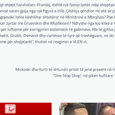
ë shpejt harxhohen. Prandaj, është një fyerje tjetër ndaj shqipta
së varen gjoja nga një figurë e tillë. Çështja qëndron në atë se p
gojevski ishte këshilltar shtetëror në Ministrinë e Mbrojtjes? Pse 
cion zyrtar me Gruevskin dhe Mijallkovin? Ndryshe nga kjo klikë 
por luftojmë për korrigjimin sistematik të gabimeve. Me të gjitha
hmetit, Grubit, Osmanit dhe vartësve të tyre që trashëguam, ne do 
me për shqiptarët”, thuhet në reagimin e VLEN-it.
Mickoski dhe Kurti të shtunën pritet të jenë prezent në 
“One Stop Shop”, në pikën kufitare 