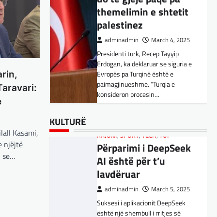
Kujdes! Këto janë
palestinez
pasojat e mundshme
adminadmin
March 4, 2025
adminadmin
April 1, 2025
Presidenti turk, Recep Tayyip
Sipas studiuesve, përdoruesit që
Erdogan, ka deklaruar se siguria e
përdorin shpesh ChatGPT për
Evropës pa Turqinë është e
biseda jopersonale, duke
paimagjinueshme. “Turqia e
rin,
përfshirë kërkimin e këshillave,
konsideron procesin…
SPORT
,
VENDI
shpjegimet konceptuale dhe
Taravari:
FFM pranon
ndihmën për…
BOTA
,
FUN
,
LAJME
,
MË TË FUNDIT
,
e
kërkesën e
MISTER
,
RAJONI
,
SPECIALE
,
TECH
kuqezinjëve,
BOTA
,
FUN
,
KULTURË
,
LAJME
,
KULTURË
Konkurrenti francez i
MË TË FUNDIT
,
MISTER
,
OPINIONE
,
Shkëndija ndaj
lall Kasami,
Starlink pa aksionet e
RAJONI
,
SPORT
,
TECH
,
TOP
Vardarit do të luaj të
 njëjtë
Përparimi i DeepSeek
tij të trefishohen në
dielën
j se…
AI është për t’u
vlerë pasi Trump
lavdëruar
ndaloi ndihmën për
adminadmin
February 27,
2024
Ukrainën
adminadmin
March 5, 2025
Shkëndija dhe Vardari do të luajnë
Suksesi i aplikacionit DeepSeek
adminadmin
March 5, 2025
zyrtarisht të dielën. Vendimi ka
është një shembull i rritjes së
ardhur nga Federata e futbollit të
Aksionet e ofruesit francez të