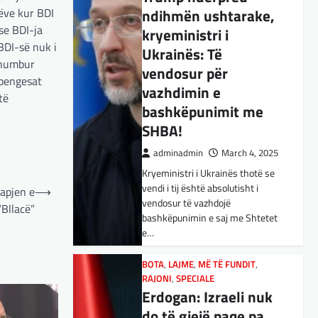
kryeministri i
rëve kur BDI
BOTA
,
KULTURË
,
LAJME
,
MË TË FUNDIT
,
OPINIONE
,
RAJONI
,
Ukrainës: Të
se BDI-ja
SPECIALE
,
TOP
vendosur për
BDI-së nuk i
E megjithatë
e humbur
vazhdimin e
Amerika është
 pengesat
bashkëpunimit me
opsioni më i mirë për
të
SHBA!
shqiptarët
adminadmin
March 4, 2025
adminadmin
March 3, 2025
Kryeministri i Ukrainës thotë se
Nga Dritan Hila Vështirë se
vendi i tij është absolutisht i
ndonjë shqiptar që ndjek sadopak
vendosur të vazhdojë
politikën e jashtme, pas takimit
hapjen e
⟶
bashkëpunimin e saj me Shtetet
Trump-Zhelenski, nuk ka
“Bllacë”
e…
menduar: Po…
BOTA
,
LAJME
,
MË TË FUNDIT
,
BOTA
,
KULTURË
,
LAJME
,
MISTER
,
RAJONI
,
SPECIALE
RAJONI
,
SPECIALE
,
TECH
Erdogan: Izraeli nuk
Varësia nga ChatGPT
do të gjejë paqe pa
është në rritje:
themelimin e shtetit