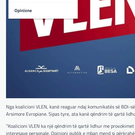
Opinione
Nga koalicioni VLEN, kanë reaguar ndaj komunikatës së BDI-së, 
Arsimore Evropiane. Sipas tyre, ata kanë qëndrim të qartë lid
“Koalicioni VLEN ka një qëndrim të qartë lidhur me provokimet e
interesave personale. Opinioni publik e mban mend si përkrahë