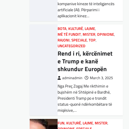
kompanive kineze të inteligjencës
Maqedonisë së Veriut…
satelitëve Eutelsat u trefishuan
artificiale (AI). Përparimi i
në vlerë gjatë dy ditëve të fundit
aplikacionit kinez…
LAJME
,
SPORT
mes shqetësimeve se qasja…
Ja Kush E Bindi
BOTA
,
KULTURË
,
LAJME
,
Presidentin E
BOTA
,
LAJME
,
MË TË FUNDIT
,
MË TË FUNDIT
,
MISTER
,
OPINIONE
,
OPINIONE
,
RAJONI
,
SPECIALE
Vllaznisë Për Të
RAJONI
,
SPECIALE
,
TOP
,
Gjermani, ekspertët
UNCATEGORIZED
Marrë Qatip Osmanin
sugjerojnë 400
Rend i ri, kërcënimet
adminadmin
February 20,
miliardë euro për
e Trump e kanë
2024
mbrojtje
shkundur Europën
Skuadra e njohur shqiptare e
Vllaznisë nga Shkodra, me 30
adminadmin
March 4, 2025
adminadmin
March 3, 2025
tetor në postin e trajnerit
Gjermania ndodhet aktualisht në
Nga Preç Zogaj Me rikthimin e
zyrtarizoi strategun tetovar, Qatip
kulmin e përpjekjeve për krijimin e
bujshëm në Shtëpinë e Bardhë,
Osmani.…
qeverisë dhe koha nuk pret.
Presidenti Tramp po e trondit
CDU/CSU dhe SPD po
status-quonë ndërkombëtare të
SPORT
vazhdojnë…
miqësive,…
Goli i Leipzigut ishte i
rregullt!
BOTA
,
LAJME
,
MISTER
,
RAJONI
,
FUN
,
KULTURË
,
LAJME
,
MISTER
,
SPECIALE
OPINIONE
,
SPECIALE