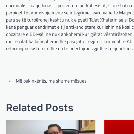
nacionalist maqedonas – por vetëm përkohësisht, si me bateri q
përpiqet të promovojë idenë se integrimet evropiane të Maqedoni
para se të turpërohej kështu nuk e pyeti Talat Xhaferin se si Bo
kanë penguar qëndrimet e tij anti-shqiptare kur ishin në koali
opozitare e BDI-së, ne nuk ankohemi kur gjërat vështirësohen, 
me të cilat ballafaqohemi dhe pasojat e regjimit kriminal të A
reformojmë sistemin dhe do të ndërtojmë zgjidhje të qëndruesh
Post
⟵
Më pak nxënës, më shumë mësues!
navigation
Related Posts