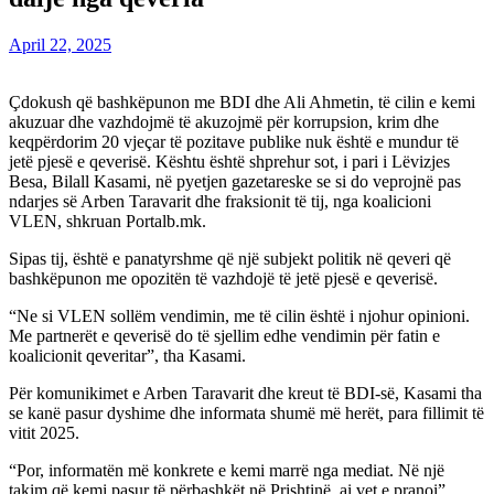
April 22, 2025
Çdokush që bashkëpunon me BDI dhe Ali Ahmetin, të cilin e kemi
akuzuar dhe vazhdojmë të akuzojmë për korrupsion, krim dhe
keqpërdorim 20 vjeçar të pozitave publike nuk është e mundur të
jetë pjesë e qeverisë. Kështu është shprehur sot, i pari i Lëvizjes
Besa, Bilall Kasami, në pyetjen gazetareske se si do veprojnë pas
ndarjes së Arben Taravarit dhe fraksionit të tij, nga koalicioni
VLEN, shkruan Portalb.mk.
Sipas tij, është e panatyrshme që një subjekt politik në qeveri që
bashkëpunon me opozitën të vazhdojë të jetë pjesë e qeverisë.
“Ne si VLEN sollëm vendimin, me të cilin është i njohur opinioni.
Me partnerët e qeverisë do të sjellim edhe vendimin për fatin e
koalicionit qeveritar”, tha Kasami.
Për komunikimet e Arben Taravarit dhe kreut të BDI-së, Kasami tha
se kanë pasur dyshime dhe informata shumë më herët, para fillimit të
vitit 2025.
“Por, informatën më konkrete e kemi marrë nga mediat. Në një
takim që kemi pasur të përbashkët në Prishtinë, ai vet e pranoi”,