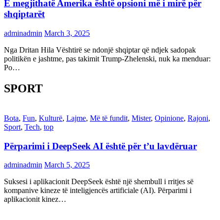
E megjithatë Amerika është opsioni më i mirë për
shqiptarët
adminadmin
March 3, 2025
Nga Dritan Hila Vështirë se ndonjë shqiptar që ndjek sadopak
politikën e jashtme, pas takimit Trump-Zhelenski, nuk ka menduar:
Po…
SPORT
Bota
,
Fun
,
Kulturë
,
Lajme
,
Më të fundit
,
Mister
,
Opinione
,
Rajoni
,
Sport
,
Tech
,
top
Përparimi i DeepSeek AI është për t’u lavdëruar
adminadmin
March 5, 2025
Suksesi i aplikacionit DeepSeek është një shembull i rritjes së
kompanive kineze të inteligjencës artificiale (AI). Përparimi i
aplikacionit kinez…