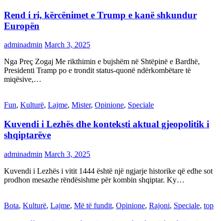
Rend i ri, kërcënimet e Trump e kanë shkundur
Europën
adminadmin
March 3, 2025
Nga Preç Zogaj Me rikthimin e bujshëm në Shtëpinë e Bardhë,
Presidenti Tramp po e trondit status-quonë ndërkombëtare të
miqësive,…
Fun
,
Kulturë
,
Lajme
,
Mister
,
Opinione
,
Speciale
Kuvendi i Lezhës dhe konteksti aktual gjeopolitik i
shqiptarëve
adminadmin
March 3, 2025
Kuvendi i Lezhës i vitit 1444 është një ngjarje historike që edhe sot
prodhon mesazhe rëndësishme për kombin shqiptar. Ky…
Bota
,
Kulturë
,
Lajme
,
Më të fundit
,
Opinione
,
Rajoni
,
Speciale
,
top