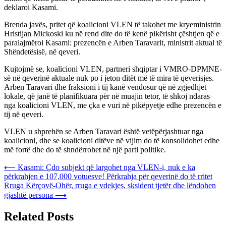
deklaroi Kasami.
Brenda javës, pritet që koalicioni VLEN të takohet me kryeministrin
Hristijan Mickoski ku në rend dite do të kenë pikërisht çështjen që e
paralajmëroi Kasami: prezencën e Arben Taravarit, ministrit aktual të
Shëndetësisë, në qeveri.
Kujtojmë se, koalicioni VLEN, partneri shqiptar i VMRO-DPMNE-
së në qeverinë aktuale nuk po i jeton ditët më të mira të qeverisjes.
Arben Taravari dhe fraksioni i tij kanë vendosur që në zgjedhjet
lokale, që janë të planifikuara për në muajin tetor, të shkoj ndaras
nga koalicioni VLEN, me çka e vuri në pikëpyetje edhe prezencën e
tij në qeveri.
VLEN u shprehën se Arben Taravari është vetëpërjashtuar nga
koalicioni, dhe se koalicioni ditëve në vijim do të konsolidohet edhe
më fortë dhe do të shndërrohet në një parti politike.
Post
⟵
Kasami: Çdo subjekt që largohet nga VLEN-i, nuk e ka
përkrahjen e 107,000 votuesve! Përkrahja për qeverinë do të rritet
navigation
Rruga Kërçovë-Ohër, rruga e vdekjes, sksident tjetër dhe lëndohen
gjashtë persona
⟶
Related Posts