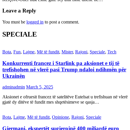
Leave a Reply
You must be
logged in
to post a comment.
SPECIALE
Bota
,
Fun
,
Lajme
,
Më të fundit
,
Mister
,
Rajoni
,
Speciale
,
Tech
Konkurrenti francez i Starlink pa aksionet e tij të
trefishohen në vlerë pasi Trump ndaloi ndihmën për
Ukrainën
adminadmin
March 5, 2025
Aksionet e ofruesit francez të satelitëve Eutelsat u trefishuan në vlerë
gjatë dy ditëve të fundit mes shqetësimeve se qasja…
Bota
,
Lajme
,
Më të fundit
,
Opinione
,
Rajoni
,
Speciale
Gjermani, ekspertët sugjerojnë 400 miliardë euro