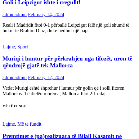
Goli i Leipzigut ishte i rregullt!
adminadmin
February 14, 2024
Reali i Madridit fitoi 0-1 përballë Leipzigut falë një goli shumë të
bukur të Brahim Diaz, duke hedhur një hap…
Lajme
,
Sport
Muriqi i lumtur për përkrahjen nga tifozët, uron të
qëndrojë gjatë tek Mallorca
adminadmin
February 12, 2024
Vedat Muriqi është shprehur i lumtur për golin që i solli fitoren
Mallorcas. Të dielën mbrëma, Mallorca fitoi 2:1 ndaj…
MË TË FUNDIT
Lajme
,
Më të fundit
Premtimet e (pa)realizuara të Bilall Kasamit në