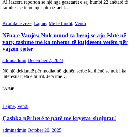
Al Jazeera raporton se një nga gazetarët e saj humbi 22 anëtarë të
familjes së tij në një sulm izraelit…
Kronikë e zezë
,
Lajme
,
Më të fundit
,
Vendi
Nëna e Vanjës: Nuk mund ta besoj se ajo është në
varr, tashmë më ka mbetur të kujdesem vetëm për
vajzën tjetër
adminadmin
December 7, 2023
Në një deklaratë për mediat në gjuhën serbe ka thënë se nuk i ka
interesuar jeta e burrit. Jeta ime…
LAJME
Lajme
,
Vendi
Çashka për herë të parë me kryetar shqiptar!
adminadmin
October 20, 2025