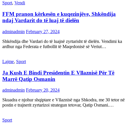
Sport
,
Vendi
FFM pranon kërkesën e kuqezinjëve, Shkëndija
ndaj Vardarit do të luaj të dielën
adminadmin
February 27, 2024
Shkëndija dhe Vardari do të luajnë zyrtarisht të dielën. Vendimi ka
ardhur nga Federata e futbollit të Maqedonisë së Veriut…
Lajme
,
Sport
Ja Kush E Bindi Presidentin E Vllaznisë Për Të
Marrë Qatip Osmanin
adminadmin
February 20, 2024
Skuadra e njohur shqiptare e Vllaznisë nga Shkodra, me 30 tetor në
postin e trajnerit zyrtarizoi strategun tetovar, Qatip Osmani.…
Sport