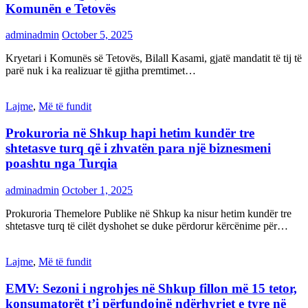
Komunën e Tetovës
adminadmin
October 5, 2025
Kryetari i Komunës së Tetovës, Bilall Kasami, gjatë mandatit të tij të
parë nuk i ka realizuar të gjitha premtimet…
Lajme
,
Më të fundit
Prokuroria në Shkup hapi hetim kundër tre
shtetasve turq që i zhvatën para një biznesmeni
poashtu nga Turqia
adminadmin
October 1, 2025
Prokuroria Themelore Publike në Shkup ka nisur hetim kundër tre
shtetasve turq të cilët dyshohet se duke përdorur kërcënime për…
Lajme
,
Më të fundit
EMV: Sezoni i ngrohjes në Shkup fillon më 15 tetor,
konsumatorët t’i përfundojnë ndërhyrjet e tyre në