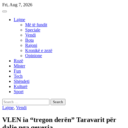
Skip
Fri, Aug 7, 2026
to
content
Lajme
Më të fundit
Speciale
Vendi
Bota
Rajoni
Kronikë e zezë
Opinione
Rozë
Mister
Fun
Tech
Shëndeti
Kulturë
Sport
Search
for:
Lajme
,
Vendi
VLEN ia “tregon derën” Taravarit për
dalje nga qeveria