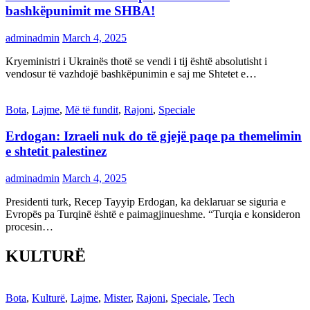
bashkëpunimit me SHBA!
adminadmin
March 4, 2025
Kryeministri i Ukrainës thotë se vendi i tij është absolutisht i
vendosur të vazhdojë bashkëpunimin e saj me Shtetet e…
Bota
,
Lajme
,
Më të fundit
,
Rajoni
,
Speciale
Erdogan: Izraeli nuk do të gjejë paqe pa themelimin
e shtetit palestinez
adminadmin
March 4, 2025
Presidenti turk, Recep Tayyip Erdogan, ka deklaruar se siguria e
Evropës pa Turqinë është e paimagjinueshme. “Turqia e konsideron
procesin…
KULTURË
Bota
,
Kulturë
,
Lajme
,
Mister
,
Rajoni
,
Speciale
,
Tech