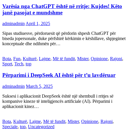
Varësia nga ChatGPT është në rritje: Kujdes! Këto
janë pasojat e mundshme
adminadmin
April 1, 2025
Sipas studiuesve, përdoruesit që përdorin shpesh ChatGPT për
biseda jopersonale, duke përfshirë kërkimin e këshillave, shpjegimet
konceptuale dhe ndihmën për…
Bota
,
Fun
,
Kulturë
,
Lajme
,
Më të fundit
,
Mister
,
Opinione
,
Rajoni
,
Sport
,
Tech
,
top
Përparimi i DeepSeek AI është për t’u lavdëruar
adminadmin
March 5, 2025
Suksesi i aplikacionit DeepSeek është një shembull i rritjes së
kompanive kineze të inteligjencës artificiale (AI). Përparimi i
aplikacionit kinez…
Bota
,
Kulturë
,
Lajme
,
Më të fundit
,
Mister
,
Opinione
,
Rajoni
,
Speciale
,
top
,
Uncategorized