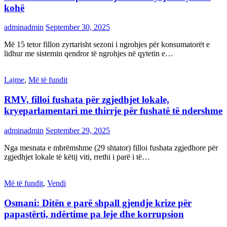
kohë
adminadmin
September 30, 2025
Më 15 tetor fillon zyrtarisht sezoni i ngrohjes për konsumatorët e
lidhur me sistemin qendror të ngrohjes në qytetin e…
Lajme
,
Më të fundit
RMV, filloi fushata për zgjedhjet lokale,
kryeparlamentari me thirrje për fushatë të ndershme
adminadmin
September 29, 2025
Nga mesnata e mbrëmshme (29 shtator) filloi fushata zgjedhore për
zgjedhjet lokale të këtij viti, rrethi i parë i të…
Më të fundit
,
Vendi
Osmani: Ditën e parë shpall gjendje krize për
papastërti, ndërtime pa leje dhe korrupsion