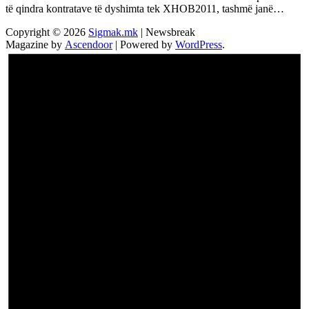
të qindra kontratave të dyshimta tek XHOB2011, tashmë janë…
Copyright © 2026
Sigmak.mk
| Newsbreak
Magazine by
Ascendoor
| Powered by
WordPress
.