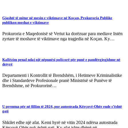
Gjashtë të mitur në mesin e viktimave në Koçan, Prokuroria Publike
publikon moshat e viktimave
Prokuroria e Maqedonisë së Veriut ka dorëzuar para mediave listën
zyrtare të moshave të viktimave nga tragjedia në Koçan. Ky…
Kallëzim penal ndaj një nëpunësi policorë për punë e pandërgjegjshme në
detyrë
Departamenti i Kontrollit të Brendshëm, i Hetimeve Kriminalistike
dhe i Standardeve Profesionale pranë Ministrisë së Punëve të
Brendshme, në Prokurorinë…
U premtua për në fillim të 2024, por autostrada Kërçovë-Ohër ende s’është
gati
Shkilet edhe një afat. Kemi hyrë në vitin 2024 ndërsa autostrada
Kërçovë-Ohër nuk është gati. Ky afat ishte dhënë në…