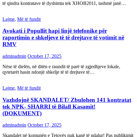
të qindra kontratave të dyshimta tek XHOB2011, tashmë janë…
Lajme
,
Më të fundit
Avokati i Popullit hapi linjë telefonike për
raportimin e shkeljeve të të drejtave të votimit në
RMV
adminadmin
October 17, 2025
Nëse të dielën, në ditën e raundit të parë të zgjedhjeve lokale,
qytetarët hasin ndonjë shkelje të të drejtave të…
Lajme
,
Më të fundit
Vazhdojnē SKANDALET/ Zbulohen 141 kontratat
tek NPK- SHARRI të Bilall Kasamit!
(DOKUMENT)
adminadmin
October 17, 2025
Skandalet në komunën e Tetovës nuk kanë të ndalur! Pas publikimit