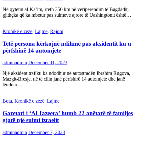
Në qytetin al-Ka’im, rreth 350 km në veriperëndim të Bagdadit,
gjithçka që ka mbetur pas sulmeve ajrore të Uashingtonit është…
Kronikë e zezë
,
Lajme
,
Rajoni
Tetë persona kërkojnë ndihmë pas aksidentit ku u
përfshinë 14 automjete
adminadmin
December 11, 2023
Një aksident trafiku ka ndodhur në autostradën Ibrahim Rugova,
Mazgit-Bresje, në të cilin janë përfshirë 14 automjete dhe janë
lënduar…
Bota
,
Kronikë e zezë
,
Lajme
Gazetari i ‘Al Jazeera’ humb 22 anëtarë të familjes
gjatë një sulmi izraelit
adminadmin
December 7, 2023