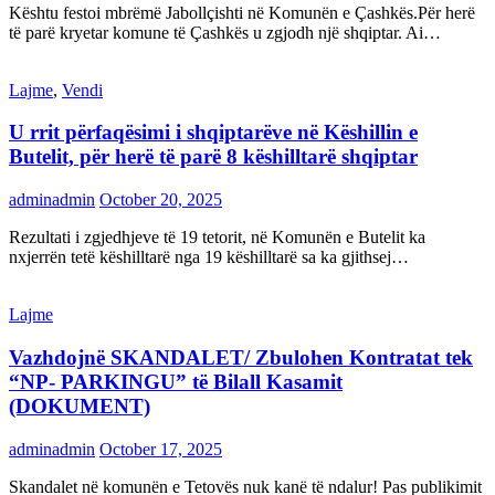
Kështu festoi mbrëmë Jabollçishti në Komunën e Çashkës.Për herë
të parë kryetar komune të Çashkës u zgjodh një shqiptar. Ai…
Lajme
,
Vendi
U rrit përfaqësimi i shqiptarëve në Këshillin e
Butelit, për herë të parë 8 këshilltarë shqiptar
adminadmin
October 20, 2025
Rezultati i zgjedhjeve të 19 tetorit, në Komunën e Butelit ka
nxjerrën tetë këshilltarë nga 19 këshilltarë sa ka gjithsej…
Lajme
Vazhdojnë SKANDALET/ Zbulohen Kontratat tek
“NP- PARKINGU” të Bilall Kasamit
(DOKUMENT)
adminadmin
October 17, 2025
Skandalet në komunën e Tetovës nuk kanë të ndalur! Pas publikimit