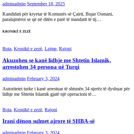
adminadmin
September 18, 2025
Kandidati për kryetar të Komunës së Çairit, Bujar Osmani,
paralajmëroi se që në ditën e parë të mandatit të tij…
KRONIKË E ZEZË
Bota
,
Kronikë e zezë
,
Lajme
,
Rajoni
Akuzohen se kanë lidhje me Shtetin Islamik,
arrestohen 34 persona në Turqi
adminadmin
February 3, 2024
Autoritetet turke i kanë arrestuar të shtunën 34 njerëz të dyshuar për
lidhje me Shtetin Islamik gjatë një operacioni të…
Bota
,
Kronikë e zezë
,
Rajoni
Irani dënon sulmet ajrore të SHBA-së
adminadmin
February 3, 2024