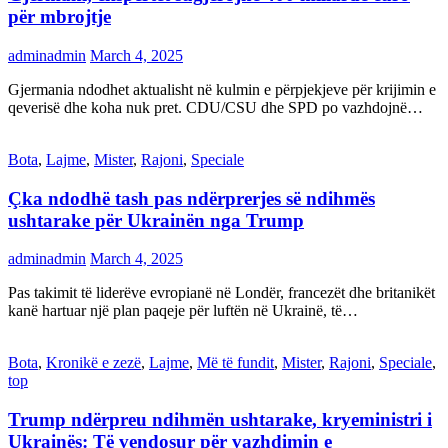
për mbrojtje
adminadmin
March 4, 2025
Gjermania ndodhet aktualisht në kulmin e përpjekjeve për krijimin e
qeverisë dhe koha nuk pret. CDU/CSU dhe SPD po vazhdojnë…
Bota
,
Lajme
,
Mister
,
Rajoni
,
Speciale
Çka ndodhë tash pas ndërprerjes së ndihmës
ushtarake për Ukrainën nga Trump
adminadmin
March 4, 2025
Pas takimit të liderëve evropianë në Londër, francezët dhe britanikët
kanë hartuar një plan paqeje për luftën në Ukrainë, të…
Bota
,
Kronikë e zezë
,
Lajme
,
Më të fundit
,
Mister
,
Rajoni
,
Speciale
,
top
Trump ndërpreu ndihmën ushtarake, kryeministri i
Ukrainës: Të vendosur për vazhdimin e