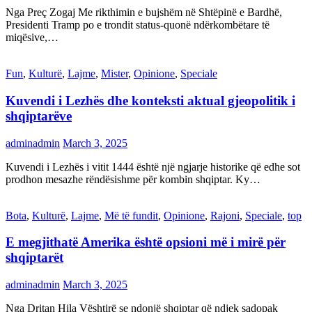
Nga Preç Zogaj Me rikthimin e bujshëm në Shtëpinë e Bardhë,
Presidenti Tramp po e trondit status-quonë ndërkombëtare të
miqësive,…
Fun
,
Kulturë
,
Lajme
,
Mister
,
Opinione
,
Speciale
Kuvendi i Lezhës dhe konteksti aktual gjeopolitik i
shqiptarëve
adminadmin
March 3, 2025
Kuvendi i Lezhës i vitit 1444 është një ngjarje historike që edhe sot
prodhon mesazhe rëndësishme për kombin shqiptar. Ky…
Bota
,
Kulturë
,
Lajme
,
Më të fundit
,
Opinione
,
Rajoni
,
Speciale
,
top
E megjithatë Amerika është opsioni më i mirë për
shqiptarët
adminadmin
March 3, 2025
Nga Dritan Hila Vështirë se ndonjë shqiptar që ndjek sadopak