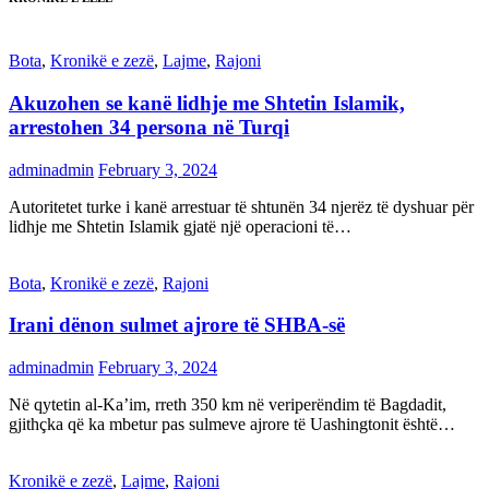
Bota
,
Kronikë e zezë
,
Lajme
,
Rajoni
Akuzohen se kanë lidhje me Shtetin Islamik,
arrestohen 34 persona në Turqi
adminadmin
February 3, 2024
Autoritetet turke i kanë arrestuar të shtunën 34 njerëz të dyshuar për
lidhje me Shtetin Islamik gjatë një operacioni të…
Bota
,
Kronikë e zezë
,
Rajoni
Irani dënon sulmet ajrore të SHBA-së
adminadmin
February 3, 2024
Në qytetin al-Ka’im, rreth 350 km në veriperëndim të Bagdadit,
gjithçka që ka mbetur pas sulmeve ajrore të Uashingtonit është…
Kronikë e zezë
,
Lajme
,
Rajoni