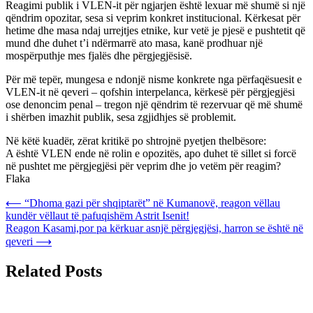
Reagimi publik i VLEN-it për ngjarjen është lexuar më shumë si një
qëndrim opozitar, sesa si veprim konkret institucional. Kërkesat për
hetime dhe masa ndaj urrejtjes etnike, kur vetë je pjesë e pushtetit që
mund dhe duhet t’i ndërmarrë ato masa, kanë prodhuar një
mospërputhje mes fjalës dhe përgjegjësisë.
Për më tepër, mungesa e ndonjë nisme konkrete nga përfaqësuesit e
VLEN-it në qeveri – qofshin interpelanca, kërkesë për përgjegjësi
ose denoncim penal – tregon një qëndrim të rezervuar që më shumë
i shërben imazhit publik, sesa zgjidhjes së problemit.
Në këtë kuadër, zërat kritikë po shtrojnë pyetjen thelbësore:
A është VLEN ende në rolin e opozitës, apo duhet të sillet si forcë
në pushtet me përgjegjësi për veprim dhe jo vetëm për reagim?
Flaka
Post
⟵
“Dhoma gazi për shqiptarët” në Kumanovë, reagon vëllau
kundër vëllaut të pafuqishëm Astrit Isenit!
navigation
Reagon Kasami,por pa kërkuar asnjë përgjegjësi, harron se është në
qeveri
⟶
Related Posts