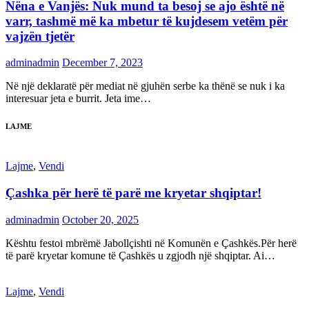
Nëna e Vanjës: Nuk mund ta besoj se ajo është në
varr, tashmë më ka mbetur të kujdesem vetëm për
vajzën tjetër
adminadmin
December 7, 2023
Në një deklaratë për mediat në gjuhën serbe ka thënë se nuk i ka
interesuar jeta e burrit. Jeta ime…
LAJME
Lajme
,
Vendi
Çashka për herë të parë me kryetar shqiptar!
adminadmin
October 20, 2025
Kështu festoi mbrëmë Jabollçishti në Komunën e Çashkës.Për herë
të parë kryetar komune të Çashkës u zgjodh një shqiptar. Ai…
Lajme
,
Vendi