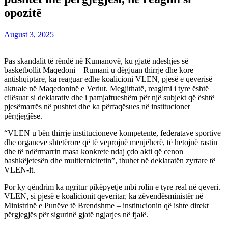
opozitë
August 3, 2025
Pas skandalit të rëndë në Kumanovë, ku gjatë ndeshjes së
basketbollit Maqedoni – Rumani u dëgjuan thirrje dhe kore
antishqiptare, ka reaguar edhe koalicioni VLEN, pjesë e qeverisë
aktuale në Maqedoninë e Veriut. Megjithatë, reagimi i tyre është
cilësuar si deklarativ dhe i pamjaftueshëm për një subjekt që është
pjesëmarrës në pushtet dhe ka përfaqësues në institucionet
përgjegjëse.
“VLEN u bën thirrje institucioneve kompetente, federatave sportive
dhe organeve shtetërore që të veprojnë menjëherë, të hetojnë rastin
dhe të ndërmarrin masa konkrete ndaj çdo akti që cenon
bashkëjetesën dhe multietnicitetin”, thuhet në deklaratën zyrtare të
VLEN-it.
Por ky qëndrim ka ngritur pikëpyetje mbi rolin e tyre real në qeveri.
VLEN, si pjesë e koalicionit qeveritar, ka zëvendësministër në
Ministrinë e Punëve të Brendshme – institucionin që ishte direkt
përgjegjës për sigurinë gjatë ngjarjes në fjalë.