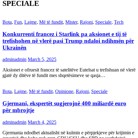
SPECIALE
Bota
,
Fun
,
Lajme
,
Më të fundit
,
Mister
,
Rajoni
,
Speciale
,
Tech
Konkurrenti francez i Starlink pa aksionet e tij të
trefishohen në vlerë pasi Trump ndaloi ndihmën për
Ukrainën
adminadmin
March 5, 2025
Aksionet e ofruesit francez të satelitëve Eutelsat u trefishuan në vlerë
gjatë dy ditëve të fundit mes shqetësimeve se qasja…
Bota
,
Lajme
,
Më të fundit
,
Opinione
,
Rajoni
,
Speciale
Gjermani, ekspertët sugjerojnë 400 miliardë euro
për mbrojtje
adminadmin
March 4, 2025
Gjermania ndodhet aktualisht në kulmin e përpjekjeve për krijimin e