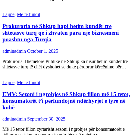
Lajme
,
Më të fundit
Prokuroria në Shkup hapi hetim kundër tre
shtetasve turq që i zhvatën para një biznesmeni
poashtu nga Turqia
adminadmin
October 1, 2025
Prokuroria Themelore Publike në Shkup ka nisur hetim kundër tre
shtetasve turq të cilët dyshohet se duke përdorur kërcënime për…
Lajme
,
Më të fundit
EMV: Sezoni i ngrohjes në Shkup fillon më 15 tetor,
konsumatorët t’i përfundojnë ndërhyrjet e tyre në
kohë
adminadmin
September 30, 2025
Më 15 tetor fillon zyrtarisht sezoni i ngrohjes për konsumatorët e
lidhur me sistemin qendror të ngrohjes në qytetin e…