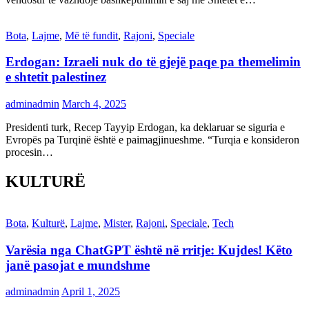
Bota
,
Lajme
,
Më të fundit
,
Rajoni
,
Speciale
Erdogan: Izraeli nuk do të gjejë paqe pa themelimin
e shtetit palestinez
adminadmin
March 4, 2025
Presidenti turk, Recep Tayyip Erdogan, ka deklaruar se siguria e
Evropës pa Turqinë është e paimagjinueshme. “Turqia e konsideron
procesin…
KULTURË
Bota
,
Kulturë
,
Lajme
,
Mister
,
Rajoni
,
Speciale
,
Tech
Varësia nga ChatGPT është në rritje: Kujdes! Këto
janë pasojat e mundshme
adminadmin
April 1, 2025