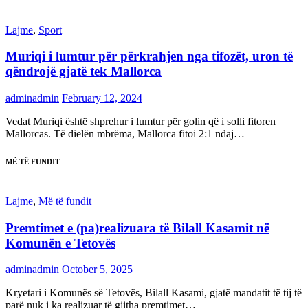
Lajme
,
Sport
Muriqi i lumtur për përkrahjen nga tifozët, uron të
qëndrojë gjatë tek Mallorca
adminadmin
February 12, 2024
Vedat Muriqi është shprehur i lumtur për golin që i solli fitoren
Mallorcas. Të dielën mbrëma, Mallorca fitoi 2:1 ndaj…
MË TË FUNDIT
Lajme
,
Më të fundit
Premtimet e (pa)realizuara të Bilall Kasamit në
Komunën e Tetovës
adminadmin
October 5, 2025
Kryetari i Komunës së Tetovës, Bilall Kasami, gjatë mandatit të tij të
parë nuk i ka realizuar të gjitha premtimet…