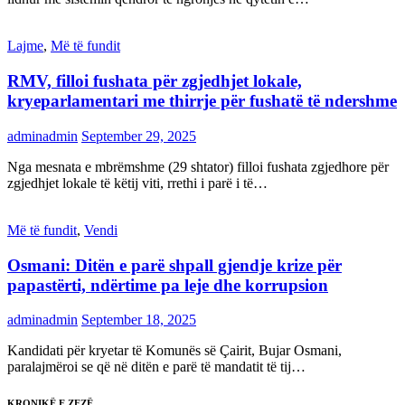
Lajme
,
Më të fundit
RMV, filloi fushata për zgjedhjet lokale,
kryeparlamentari me thirrje për fushatë të ndershme
adminadmin
September 29, 2025
Nga mesnata e mbrëmshme (29 shtator) filloi fushata zgjedhore për
zgjedhjet lokale të këtij viti, rrethi i parë i të…
Më të fundit
,
Vendi
Osmani: Ditën e parë shpall gjendje krize për
papastërti, ndërtime pa leje dhe korrupsion
adminadmin
September 18, 2025
Kandidati për kryetar të Komunës së Çairit, Bujar Osmani,
paralajmëroi se që në ditën e parë të mandatit të tij…
KRONIKË E ZEZË