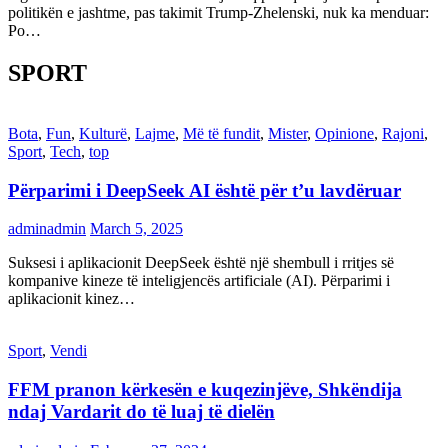
politikën e jashtme, pas takimit Trump-Zhelenski, nuk ka menduar:
Po…
SPORT
Bota
,
Fun
,
Kulturë
,
Lajme
,
Më të fundit
,
Mister
,
Opinione
,
Rajoni
,
Sport
,
Tech
,
top
Përparimi i DeepSeek AI është për t’u lavdëruar
adminadmin
March 5, 2025
Suksesi i aplikacionit DeepSeek është një shembull i rritjes së
kompanive kineze të inteligjencës artificiale (AI). Përparimi i
aplikacionit kinez…
Sport
,
Vendi
FFM pranon kërkesën e kuqezinjëve, Shkëndija
ndaj Vardarit do të luaj të dielën