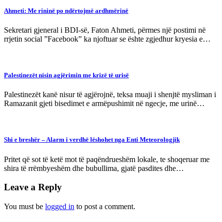
Ahmeti: Me rininë po ndërtojmë ardhmërinë
Sekretari gjeneral i BDI-së, Faton Ahmeti, përmes një postimi në
rrjetin social ”Facebook” ka njoftuar se ështe zgjedhur kryesia e…
Palestinezët nisin agjërimin me krizë të urisë
Palestinezët kanë nisur të agjërojnë, teksa muaji i shenjtë mysliman i
Ramazanit gjeti bisedimet e armëpushimit në ngecje, me urinë…
Shi e breshër – Alarm i verdhë lëshohet nga Enti Meteorologjik
Pritet që sot të ketë mot të paqëndrueshëm lokale, te shoqeruar me
shira të rrëmbyeshëm dhe bubullima, gjatë pasdites dhe…
Leave a Reply
You must be
logged in
to post a comment.