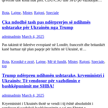
qeverisë dhe koha nuk pret. CDU/CSU dhe SPD po vazhdojnë…
Bota
,
Lajme
,
Mister
,
Rajoni
,
Speciale
Çka ndodhë tash pas ndërprerjes së ndihmës
ushtarake për Ukrainën nga Trump
adminadmin
March 4, 2025
Pas takimit të liderëve evropianë në Londër, francezët dhe britanikët
kanë hartuar një plan paqeje për luftën në Ukrainë, të…
Bota
,
Kronikë e zezë
,
Lajme
,
Më të fundit
,
Mister
,
Rajoni
,
Speciale
,
top
Trump ndërpreu ndihmën ushtarake, kryeministri i
Ukrainës: Të vendosur për vazhdimin e
bashkëpunimit me SHBA!
adminadmin
March 4, 2025
Kryeministri i Ukrainës thotë se vendi i tij është absolutisht i
vendosur të vazhdojë bashkëpunimin e saj me Shtetet e…