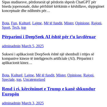
Sipas studiuesve, përdoruesit që përdorin shpesh ChatGPT për
biseda jopersonale, duke përfshirë kërkimin e këshillave, shpjegimet
konceptuale dhe ndihmën për…
Bota
,
Fun
,
Kulturë
,
Lajme
,
Më të fundit
,
Mister
,
Opinione
,
Rajoni
,
Sport
,
Tech
,
top
Përparimi i DeepSeek AI është për t’u lavdëruar
adminadmin
March 5, 2025
Suksesi i aplikacionit DeepSeek është një shembull i rritjes së
kompanive kineze të inteligjencës artificiale (AI). Përparimi i
aplikacionit kinez…
Bota
,
Kulturë
,
Lajme
,
Më të fundit
,
Mister
,
Opinione
,
Rajoni
,
Speciale
,
top
,
Uncategorized
Rend i ri, kërcënimet e Trump e kanë shkundur
Europën
adminadmin
March 3, 2025