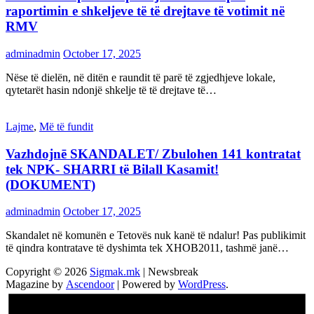
raportimin e shkeljeve të të drejtave të votimit në
RMV
adminadmin
October 17, 2025
Nëse të dielën, në ditën e raundit të parë të zgjedhjeve lokale,
qytetarët hasin ndonjë shkelje të të drejtave të…
Lajme
,
Më të fundit
Vazhdojnē SKANDALET/ Zbulohen 141 kontratat
tek NPK- SHARRI të Bilall Kasamit!
(DOKUMENT)
adminadmin
October 17, 2025
Skandalet në komunën e Tetovës nuk kanë të ndalur! Pas publikimit
të qindra kontratave të dyshimta tek XHOB2011, tashmë janë…
Copyright © 2026
Sigmak.mk
| Newsbreak
Magazine by
Ascendoor
| Powered by
WordPress
.