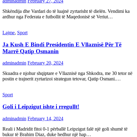
adminadmin
February 27, 2024
Shkëndija dhe Vardari do të luajnë zyrtarisht të dielën. Vendimi ka
ardhur nga Federata e futbollit të Maqedonisë së Veriut…
Lajme
,
Sport
Ja Kush E Bindi Presidentin E Vllaznisë Për Të
Marrë Qatip Osmanin
adminadmin
February 20, 2024
Skuadra e njohur shqiptare e Vllaznisë nga Shkodra, me 30 tetor në
postin e trajnerit zyrtarizoi strategun tetovar, Qatip Osmani.…
Sport
Goli i Leipzigut ishte i rregullt!
adminadmin
February 14, 2024
Reali i Madridit fitoi 0-1 përballë Leipzigut falë një goli shumë të
bukur të Brahim Diaz, duke hedhur një hap…