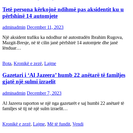
Tetë persona kërkojnë ndihmë pas aksidentit ku u
përfshinë 14 automjete
adminadmin
December 11, 2023
Një aksident trafiku ka ndodhur në autostradën Ibrahim Rugova,
Mazgit-Bresje, në të cilin janë përfshirë 14 automjete dhe janë
lënduar…
Bota
,
Kronikë e zezë
,
Lajme
Gazetari i ‘Al Jazeera’ humb 22 anëtarë të familjes
gjatë një sulmi izraelit
adminadmin
December 7, 2023
Al Jazeera raporton se një nga gazetarët e saj humbi 22 anëtarë të
familjes së tij në një sulm izraelit…
Kronikë e zezë
,
Lajme
,
Më të fundit
,
Vendi