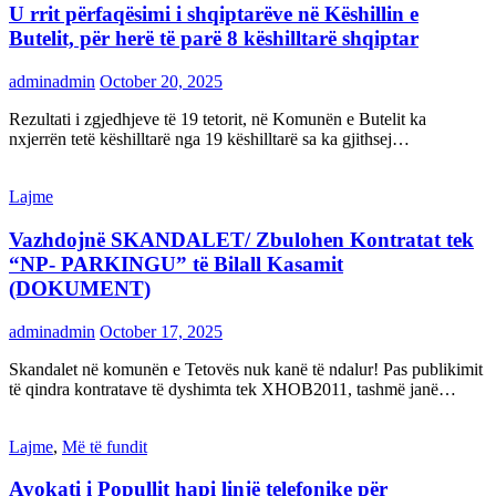
U rrit përfaqësimi i shqiptarëve në Këshillin e
Butelit, për herë të parë 8 këshilltarë shqiptar
adminadmin
October 20, 2025
Rezultati i zgjedhjeve të 19 tetorit, në Komunën e Butelit ka
nxjerrën tetë këshilltarë nga 19 këshilltarë sa ka gjithsej…
Lajme
Vazhdojnë SKANDALET/ Zbulohen Kontratat tek
“NP- PARKINGU” të Bilall Kasamit
(DOKUMENT)
adminadmin
October 17, 2025
Skandalet në komunën e Tetovës nuk kanë të ndalur! Pas publikimit
të qindra kontratave të dyshimta tek XHOB2011, tashmë janë…
Lajme
,
Më të fundit
Avokati i Popullit hapi linjë telefonike për