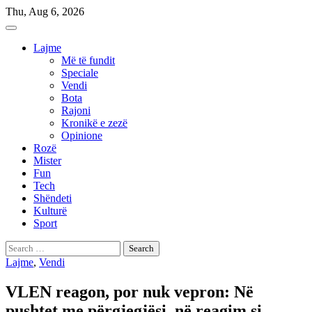
Skip
Thu, Aug 6, 2026
to
content
Lajme
Më të fundit
Speciale
Vendi
Bota
Rajoni
Kronikë e zezë
Opinione
Rozë
Mister
Fun
Tech
Shëndeti
Kulturë
Sport
Search
for:
Lajme
,
Vendi
VLEN reagon, por nuk vepron: Në
pushtet me përgjegjësi, në reagim si