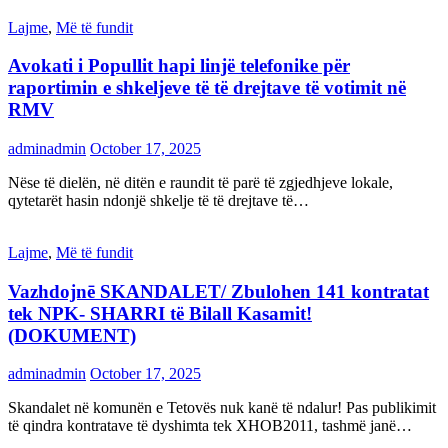
Lajme
,
Më të fundit
Avokati i Popullit hapi linjë telefonike për
raportimin e shkeljeve të të drejtave të votimit në
RMV
adminadmin
October 17, 2025
Nëse të dielën, në ditën e raundit të parë të zgjedhjeve lokale,
qytetarët hasin ndonjë shkelje të të drejtave të…
Lajme
,
Më të fundit
Vazhdojnē SKANDALET/ Zbulohen 141 kontratat
tek NPK- SHARRI të Bilall Kasamit!
(DOKUMENT)
adminadmin
October 17, 2025
Skandalet në komunën e Tetovës nuk kanë të ndalur! Pas publikimit
të qindra kontratave të dyshimta tek XHOB2011, tashmë janë…