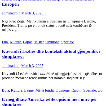
Europën
adminadmin
March 3, 2025
Nga Preç Zogaj Me rikthimin e bujshëm në Shtëpinë e Bardhë,
Presidenti Tramp po e trondit status-quonë ndërkombëtare të
miqësive,…
Fun
,
Kulturë
,
Lajme
,
Mister
,
Opinione
,
Speciale
Kuvendi i Lezhës dhe konteksti aktual gjeopolitik i
shqiptarëve
adminadmin
March 3, 2025
Kuvendi i Lezhës i vitit 1444 është një ngjarje historike që edhe sot
prodhon mesazhe rëndësishme për kombin shqiptar. Ky…
Bota
,
Kulturë
,
Lajme
,
Më të fundit
,
Opinione
,
Rajoni
,
Speciale
,
top
E megjithatë Amerika është opsioni më i mirë për
shqiptarët