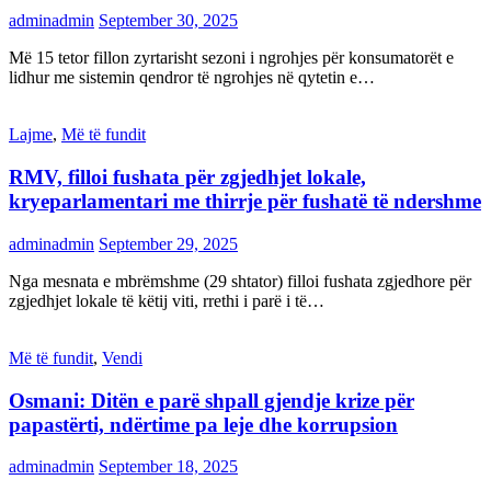
adminadmin
September 30, 2025
Më 15 tetor fillon zyrtarisht sezoni i ngrohjes për konsumatorët e
lidhur me sistemin qendror të ngrohjes në qytetin e…
Lajme
,
Më të fundit
RMV, filloi fushata për zgjedhjet lokale,
kryeparlamentari me thirrje për fushatë të ndershme
adminadmin
September 29, 2025
Nga mesnata e mbrëmshme (29 shtator) filloi fushata zgjedhore për
zgjedhjet lokale të këtij viti, rrethi i parë i të…
Më të fundit
,
Vendi
Osmani: Ditën e parë shpall gjendje krize për
papastërti, ndërtime pa leje dhe korrupsion
adminadmin
September 18, 2025