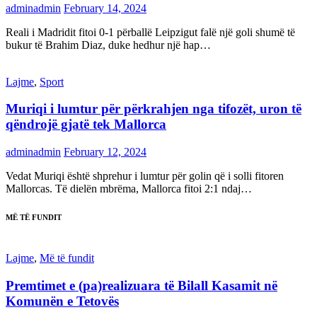
adminadmin
February 14, 2024
Reali i Madridit fitoi 0-1 përballë Leipzigut falë një goli shumë të
bukur të Brahim Diaz, duke hedhur një hap…
Lajme
,
Sport
Muriqi i lumtur për përkrahjen nga tifozët, uron të
qëndrojë gjatë tek Mallorca
adminadmin
February 12, 2024
Vedat Muriqi është shprehur i lumtur për golin që i solli fitoren
Mallorcas. Të dielën mbrëma, Mallorca fitoi 2:1 ndaj…
MË TË FUNDIT
Lajme
,
Më të fundit
Premtimet e (pa)realizuara të Bilall Kasamit në
Komunën e Tetovës