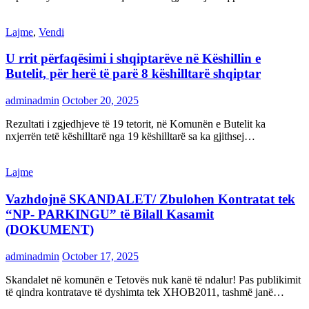
Lajme
,
Vendi
U rrit përfaqësimi i shqiptarëve në Këshillin e
Butelit, për herë të parë 8 këshilltarë shqiptar
adminadmin
October 20, 2025
Rezultati i zgjedhjeve të 19 tetorit, në Komunën e Butelit ka
nxjerrën tetë këshilltarë nga 19 këshilltarë sa ka gjithsej…
Lajme
Vazhdojnë SKANDALET/ Zbulohen Kontratat tek
“NP- PARKINGU” të Bilall Kasamit
(DOKUMENT)
adminadmin
October 17, 2025
Skandalet në komunën e Tetovës nuk kanë të ndalur! Pas publikimit
të qindra kontratave të dyshimta tek XHOB2011, tashmë janë…