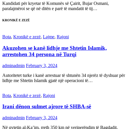
Kandidati për kryetar të Komunës së Çairit, Bujar Osmani,
paralajmëroi se që në ditën e parë të mandatit të tij…
KRONIKË E ZEZË
Bota
,
Kronikë e zezë
,
Lajme
,
Rajoni
Akuzohen se kanë lidhje me Shtetin Islamik,
arrestohen 34 persona në Turqi
adminadmin
February 3, 2024
Autoritetet turke i kanë arrestuar të shtunën 34 njerëz të dyshuar për
lidhje me Shtetin Islamik gjatë një operacioni të…
Bota
,
Kronikë e zezë
,
Rajoni
Irani dënon sulmet ajrore të SHBA-së
adminadmin
February 3, 2024
Në qytetin al-Ka’im, rreth 350 km në veriperëndim të Bagdadit,