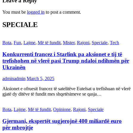
Leave a Reply
You must be
logged in
to post a comment.
SPECIALE
Bota
,
Fun
,
Lajme
,
Më të fundit
,
Mister
,
Rajoni
,
Speciale
,
Tech
Konkurrenti francez i Starlink pa aksionet e tij të
trefishohen në vlerë pasi Trump ndaloi ndihmën për
Ukrainën
adminadmin
March 5, 2025
Aksionet e ofruesit francez të satelitëve Eutelsat u trefishuan në vlerë
gjatë dy ditëve të fundit mes shqetësimeve se qasja…
Bota
,
Lajme
,
Më të fundit
,
Opinione
,
Rajoni
,
Speciale
Gjermani, ekspertët sugjerojnë 400 miliardë euro
për mbrojtje