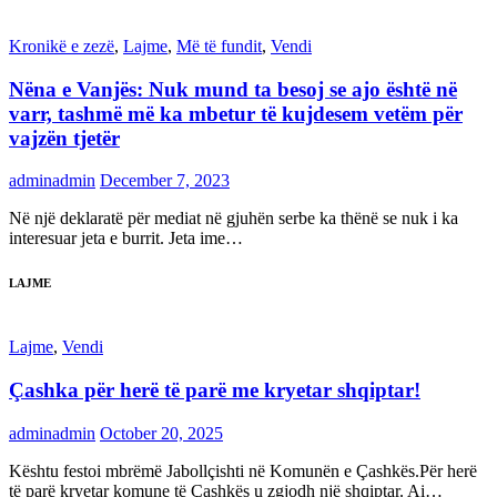
Kronikë e zezë
,
Lajme
,
Më të fundit
,
Vendi
Nëna e Vanjës: Nuk mund ta besoj se ajo është në
varr, tashmë më ka mbetur të kujdesem vetëm për
vajzën tjetër
adminadmin
December 7, 2023
Në një deklaratë për mediat në gjuhën serbe ka thënë se nuk i ka
interesuar jeta e burrit. Jeta ime…
LAJME
Lajme
,
Vendi
Çashka për herë të parë me kryetar shqiptar!
adminadmin
October 20, 2025
Kështu festoi mbrëmë Jabollçishti në Komunën e Çashkës.Për herë
të parë kryetar komune të Çashkës u zgjodh një shqiptar. Ai…