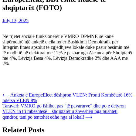
shqiptarët (FOTO)
July 13, 2025
Në rrjetet sociale funksionerët e VMRO-DPMNE-së kanë
shpërndarë një anketë e cila nxjer Bashkimit Demokratik për
Integrim fitues apsolut të zgjedhjeve lokale duke pasur besimin më
të madh të në elektorat me 12% e pasuar nga Aleanca për Shqiptarët
me 4%, Lëvizja Besa 4%, Lëvizja Demokratike 2% dhe AAA me
2%.
Post
⟵
Anketa e EuropeElect dëshpron VLEN: Fronti Kombëtarë 16%
ndërsa VLEN 8%
navigation
Taravari: VMRO po fshihet pas “të pavarurve” dhe po e detyron
VLEN-in t’i mbështesë – shqiptarët u zhveshën nga pushteti
qendror, tani po tentohet edhe nga ai lokal!
⟶
Related Posts