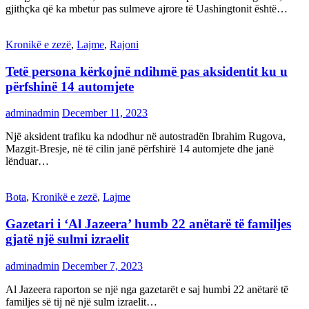
gjithçka që ka mbetur pas sulmeve ajrore të Uashingtonit është…
Kronikë e zezë
,
Lajme
,
Rajoni
Tetë persona kërkojnë ndihmë pas aksidentit ku u
përfshinë 14 automjete
adminadmin
December 11, 2023
Një aksident trafiku ka ndodhur në autostradën Ibrahim Rugova,
Mazgit-Bresje, në të cilin janë përfshirë 14 automjete dhe janë
lënduar…
Bota
,
Kronikë e zezë
,
Lajme
Gazetari i ‘Al Jazeera’ humb 22 anëtarë të familjes
gjatë një sulmi izraelit
adminadmin
December 7, 2023
Al Jazeera raporton se një nga gazetarët e saj humbi 22 anëtarë të
familjes së tij në një sulm izraelit…