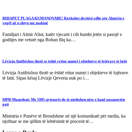
RIHAPET PLAGA KUMANOVARE! Kërkohet drejtësi edhe për Almirin e
vogël që u shtyp me makinë
Familjari i Almir Aliut, katër vjecarit i cili humbi jetën si pasojë e
goditjes me veturë nga Boban Iliq ka…
Lëvizja Antibixhoz thotë se është rritur numri i objekteve të lojërave të fatit
Lëvizja Antibixhoz thotë se është rritur numri i objekteve të lojërave
të fatit. Sipas kësaj Lëvizje Qeveria nuk po i…
MPB-Maqedoni: Me SMS qytetarët do të njoftohen nëse e kanë pasaportën
gati
Ministria e Punëve të Brendshme në një komunikatë për media, ka
njoftuar se me qëllim të lehtësimit të procesit të…