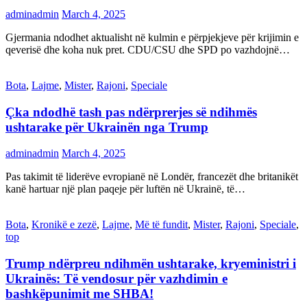
adminadmin
March 4, 2025
Gjermania ndodhet aktualisht në kulmin e përpjekjeve për krijimin e
qeverisë dhe koha nuk pret. CDU/CSU dhe SPD po vazhdojnë…
Bota
,
Lajme
,
Mister
,
Rajoni
,
Speciale
Çka ndodhë tash pas ndërprerjes së ndihmës
ushtarake për Ukrainën nga Trump
adminadmin
March 4, 2025
Pas takimit të liderëve evropianë në Londër, francezët dhe britanikët
kanë hartuar një plan paqeje për luftën në Ukrainë, të…
Bota
,
Kronikë e zezë
,
Lajme
,
Më të fundit
,
Mister
,
Rajoni
,
Speciale
,
top
Trump ndërpreu ndihmën ushtarake, kryeministri i
Ukrainës: Të vendosur për vazhdimin e
bashkëpunimit me SHBA!