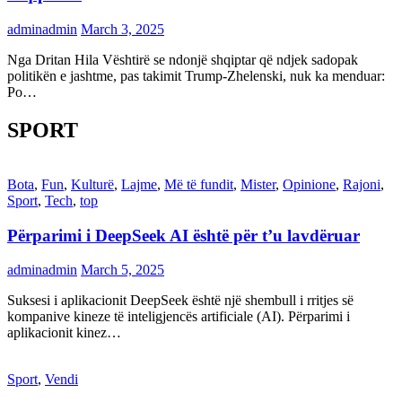
adminadmin
March 3, 2025
Nga Dritan Hila Vështirë se ndonjë shqiptar që ndjek sadopak
politikën e jashtme, pas takimit Trump-Zhelenski, nuk ka menduar:
Po…
SPORT
Bota
,
Fun
,
Kulturë
,
Lajme
,
Më të fundit
,
Mister
,
Opinione
,
Rajoni
,
Sport
,
Tech
,
top
Përparimi i DeepSeek AI është për t’u lavdëruar
adminadmin
March 5, 2025
Suksesi i aplikacionit DeepSeek është një shembull i rritjes së
kompanive kineze të inteligjencës artificiale (AI). Përparimi i
aplikacionit kinez…
Sport
,
Vendi