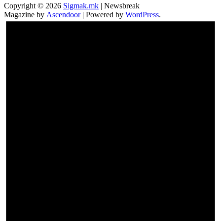
Copyright © 2026
Sigmak.mk
| Newsbreak
Magazine by
Ascendoor
| Powered by
WordPress
.