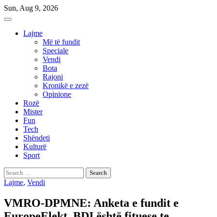
Skip
Sun, Aug 9, 2026
to
content
Lajme
Më të fundit
Speciale
Vendi
Bota
Rajoni
Kronikë e zezë
Opinione
Rozë
Mister
Fun
Tech
Shëndeti
Kulturë
Sport
Search
for:
Lajme
,
Vendi
VMRO-DPMNE: Anketa e fundit e
EuropeElekt, BDI është fituese te