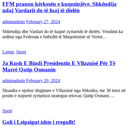
FFM pranon kërkesën e kuqezinjëve, Shkëndija
ndaj Vardarit do të luaj të dielën
adminadmin
February 27, 2024
Shkëndija dhe Vardari do të luajnë zyrtarisht të dielën. Vendimi ka
ardhur nga Federata e futbollit të Maqedonisë së Veriut…
Lajme
,
Sport
Ja Kush E Bindi Presidentin E Vllaznisë Për Të
Marrë Qatip Osmanin
adminadmin
February 20, 2024
Skuadra e njohur shqiptare e Vllaznisë nga Shkodra, me 30 tetor në
postin e trajnerit zyrtarizoi strategun tetovar, Qatip Osmani.…
Sport
Goli i Leipzigut ishte i rregullt!