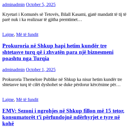
adminadmin
October 5, 2025
Kryetari i Komunës së Tetovës, Bilall Kasami, gjatë mandatit të tij të
parë nuk i ka realizuar të gjitha premtimet…
Lajme
,
Më të fundit
Prokuroria në Shkup hapi hetim kundër tre
shtetasve turq që i zhvatën para një biznesmeni
poashtu nga Turqia
adminadmin
October 1, 2025
Prokuroria Themelore Publike në Shkup ka nisur hetim kundër tre
shtetasve turq të cilët dyshohet se duke përdorur kërcënime për…
Lajme
,
Më të fundit
EMV: Sezoni i ngrohjes në Shkup fillon më 15 tetor,
konsumatorët t’i përfundojnë ndërhyrjet e tyre në
kohë