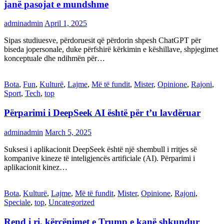
janë pasojat e mundshme
adminadmin
April 1, 2025
Sipas studiuesve, përdoruesit që përdorin shpesh ChatGPT për
biseda jopersonale, duke përfshirë kërkimin e këshillave, shpjegimet
konceptuale dhe ndihmën për…
Bota
,
Fun
,
Kulturë
,
Lajme
,
Më të fundit
,
Mister
,
Opinione
,
Rajoni
,
Sport
,
Tech
,
top
Përparimi i DeepSeek AI është për t’u lavdëruar
adminadmin
March 5, 2025
Suksesi i aplikacionit DeepSeek është një shembull i rritjes së
kompanive kineze të inteligjencës artificiale (AI). Përparimi i
aplikacionit kinez…
Bota
,
Kulturë
,
Lajme
,
Më të fundit
,
Mister
,
Opinione
,
Rajoni
,
Speciale
,
top
,
Uncategorized
Rend i ri, kërcënimet e Trump e kanë shkundur