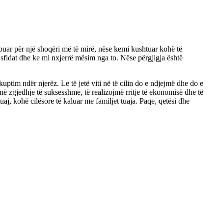
uar për një shoqëri më të mirë, nëse kemi kushtuar kohë të
sfidat dhe ke mi nxjerrë mësim nga to. Nëse përgjigja është
kuptim ndër njerëz. Le të jetë viti në të cilin do e ndjejmë dhe do e
më zgjedhje të suksesshme, të realizojmë rritje të ekonomisë dhe të
aj, kohë cilësore të kaluar me familjet tuaja. Paqe, qetësi dhe