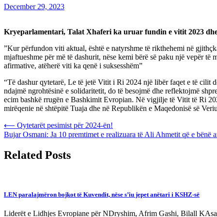
December 29, 2023
Kryeparlamentari, Talat Xhaferi ka uruar fundin e vitit 2023 dhe 
”Kur përfundon viti aktual, është e natyrshme të rikthehemi në gjith
mjaftueshme për më të dashurit, nëse kemi bërë së paku një vepër të m
afirmative, atëherë viti ka qenë i suksesshëm”
“Të dashur qytetarë, Le të jetë Vitit i Ri 2024 një libër faqet e të cil
ndajmë ngrohtësinë e solidaritetit, do të besojmë dhe reflektojmë shpr
ecim bashkë rrugën e Bashkimit Evropian. Në vigjilje të Vitit të Ri 202
mirëqenie në shtëpitë Tuaja dhe në Republikën e Maqedonisë së Veriut
Post
⟵
Qytetarët pesimist për 2024-ën!
Bujar Osmani: Ja 10 premtimet e realizuara të Ali Ahmetit që e bënë at
navigation
Related Posts
LEN paralajmëron bojkot të Kuvendit, nëse s’iu jepet anëtari i KSHZ-së
Liderët e Lidhjes Evropiane për NDryshim, Afrim Gashi, Bilall KAsam