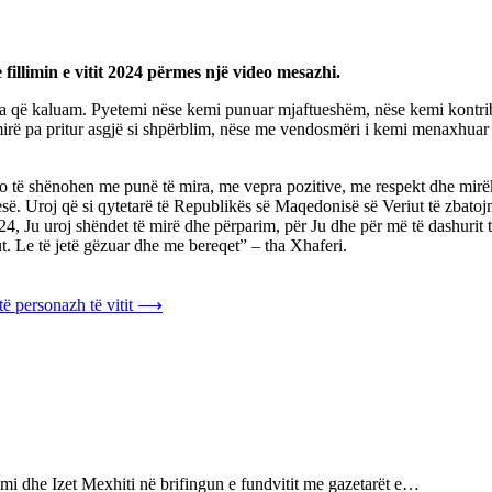
fillimin e vitit 2024 përmes një video mesazhi.
çka që kaluam. Pyetemi nëse kemi punuar mjaftueshëm, nëse kemi kontrib
irë pa pritur asgjë si shpërblim, nëse me vendosmëri i kemi menaxhuar 
it do të shënohen me punë të mira, me vepra pozitive, me respekt dhe mirë
esë. Uroj që si qytetarë të Republikës së Maqedonisë së Veriut të zbatoj
4, Ju uroj shëndet të mirë dhe përparim, për Ju dhe për më të dashurit tu
. Le të jetë gëzuar dhe me bereqet” – tha Xhaferi.
ë personazh të vitit
⟶
i dhe Izet Mexhiti në brifingun e fundvitit me gazetarët e…