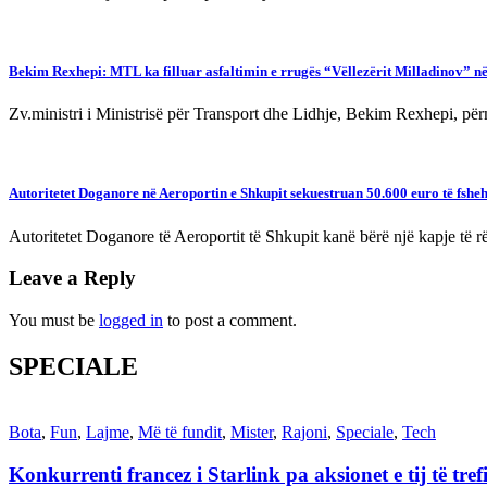
Bekim Rexhepi: MTL ka filluar asfaltimin e rrugës “Vëllezërit Milladinov” n
Zv.ministri i Ministrisë për Transport dhe Lidhje, Bekim Rexhepi, për
Autoritetet Doganore në Aeroportin e Shkupit sekuestruan 50.600 euro të fshe
Autoritetet Doganore të Aeroportit të Shkupit kanë bërë një kapje t
Leave a Reply
You must be
logged in
to post a comment.
SPECIALE
Bota
,
Fun
,
Lajme
,
Më të fundit
,
Mister
,
Rajoni
,
Speciale
,
Tech
Konkurrenti francez i Starlink pa aksionet e tij të t