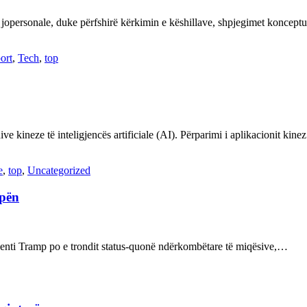
 jopersonale, duke përfshirë kërkimin e këshillave, shpjegimet konce
ort
,
Tech
,
top
ve kineze të inteligjencës artificiale (AI). Përparimi i aplikacionit kin
e
,
top
,
Uncategorized
opën
enti Tramp po e trondit status-quonë ndërkombëtare të miqësive,…