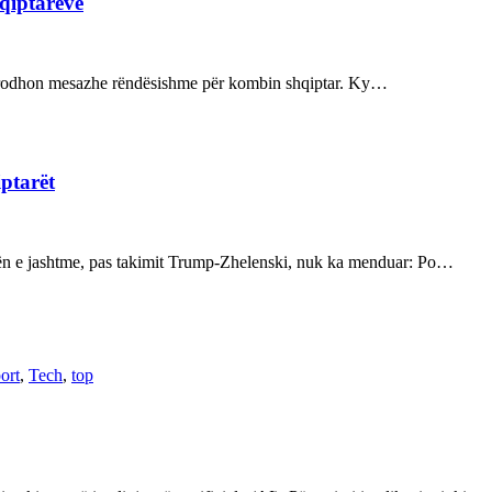
hqiptarëve
ot prodhon mesazhe rëndësishme për kombin shqiptar. Ky…
iptarët
kën e jashtme, pas takimit Trump-Zhelenski, nuk ka menduar: Po…
ort
,
Tech
,
top