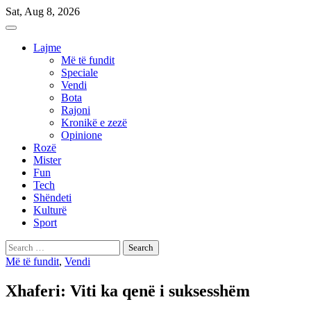
Skip
Sat, Aug 8, 2026
to
content
Lajme
Më të fundit
Speciale
Vendi
Bota
Rajoni
Kronikë e zezë
Opinione
Rozë
Mister
Fun
Tech
Shëndeti
Kulturë
Sport
Search
for:
Më të fundit
,
Vendi
Xhaferi: Viti ka qenë i suksesshëm