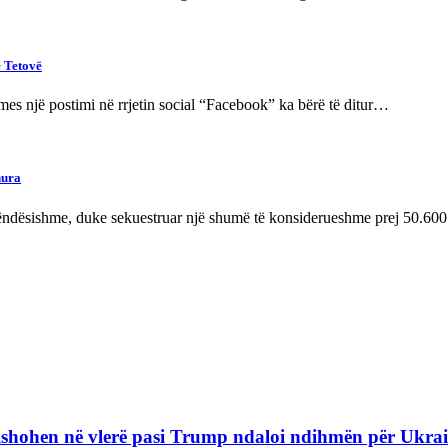
ë Tetovë
mes një postimi në rrjetin social “Facebook” ka bërë të ditur…
hura
ë rëndësishme, duke sekuestruar një shumë të konsiderueshme prej 50.6
refishohen në vlerë pasi Trump ndaloi ndihmën për Ukra