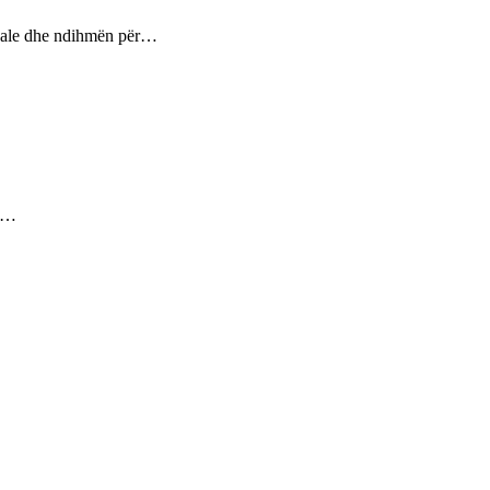
ptuale dhe ndihmën për…
ez…