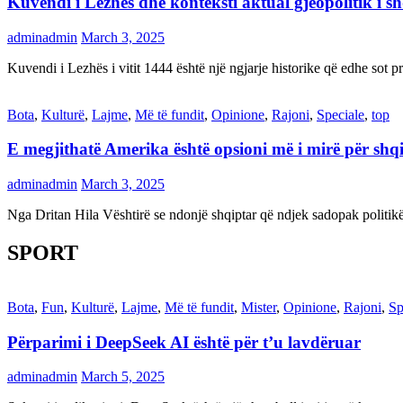
Kuvendi i Lezhës dhe konteksti aktual gjeopolitik i s
adminadmin
March 3, 2025
Kuvendi i Lezhës i vitit 1444 është një ngjarje historike që edhe s
Bota
,
Kulturë
,
Lajme
,
Më të fundit
,
Opinione
,
Rajoni
,
Speciale
,
top
E megjithatë Amerika është opsioni më i mirë për shq
adminadmin
March 3, 2025
Nga Dritan Hila Vështirë se ndonjë shqiptar që ndjek sadopak politi
SPORT
Bota
,
Fun
,
Kulturë
,
Lajme
,
Më të fundit
,
Mister
,
Opinione
,
Rajoni
,
Sp
Përparimi i DeepSeek AI është për t’u lavdëruar
adminadmin
March 5, 2025