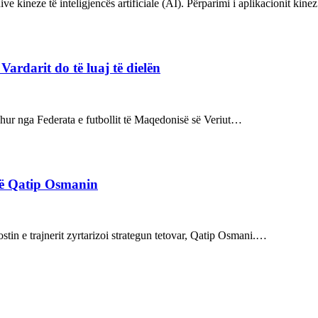
ve kineze të inteligjencës artificiale (AI). Përparimi i aplikacionit kin
rdarit do të luaj të dielën
rdhur nga Federata e futbollit të Maqedonisë së Veriut…
rë Qatip Osmanin
tin e trajnerit zyrtarizoi strategun tetovar, Qatip Osmani.…