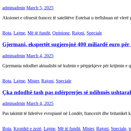
adminadmin
March 5, 2025
Aksionet e ofruesit francez të satelitëve Eutelsat u trefishuan në vler
Bota
,
Lajme
,
Më të fundit
,
Opinione
,
Rajoni
,
Speciale
Gjermani, ekspertët sugjerojnë 400 miliardë euro për
adminadmin
March 4, 2025
Gjermania ndodhet aktualisht në kulmin e përpjekjeve për krijimi
Bota
,
Lajme
,
Mister
,
Rajoni
,
Speciale
Çka ndodhë tash pas ndërprerjes së ndihmës ushtar
adminadmin
March 4, 2025
Pas takimit të liderëve evropianë në Londër, francezët dhe britanikët 
Bota
,
Kronikë e zezë
,
Lajme
,
Më të fundit
,
Mister
,
Rajoni
,
Speciale
,
t