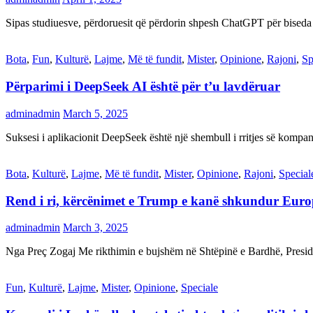
Sipas studiuesve, përdoruesit që përdorin shpesh ChatGPT për biseda
Bota
,
Fun
,
Kulturë
,
Lajme
,
Më të fundit
,
Mister
,
Opinione
,
Rajoni
,
Sp
Përparimi i DeepSeek AI është për t’u lavdëruar
adminadmin
March 5, 2025
Suksesi i aplikacionit DeepSeek është një shembull i rritjes së kompani
Bota
,
Kulturë
,
Lajme
,
Më të fundit
,
Mister
,
Opinione
,
Rajoni
,
Special
Rend i ri, kërcënimet e Trump e kanë shkundur Eur
adminadmin
March 3, 2025
Nga Preç Zogaj Me rikthimin e bujshëm në Shtëpinë e Bardhë, Presid
Fun
,
Kulturë
,
Lajme
,
Mister
,
Opinione
,
Speciale