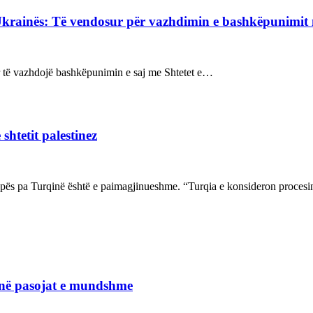
Ukrainës: Të vendosur për vazhdimin e bashkëpunimi
sur të vazhdojë bashkëpunimin e saj me Shtetet e…
shtetit palestinez
ropës pa Turqinë është e paimagjinueshme. “Turqia e konsideron proce
janë pasojat e mundshme