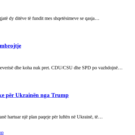
ë gjatë dy ditëve të fundit mes shqetësimeve se qasja…
 mbrojtje
n e qeverisë dhe koha nuk pret. CDU/CSU dhe SPD po vazhdojnë…
ake për Ukrainën nga Trump
kanë hartuar një plan paqeje për luftën në Ukrainë, të…
op