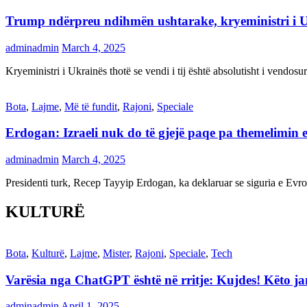
Trump ndërpreu ndihmën ushtarake, kryeministri i 
adminadmin
March 4, 2025
Kryeministri i Ukrainës thotë se vendi i tij është absolutisht i vendo
Bota
,
Lajme
,
Më të fundit
,
Rajoni
,
Speciale
Erdogan: Izraeli nuk do të gjejë paqe pa themelimin e 
adminadmin
March 4, 2025
Presidenti turk, Recep Tayyip Erdogan, ka deklaruar se siguria e Ev
KULTURË
Bota
,
Kulturë
,
Lajme
,
Mister
,
Rajoni
,
Speciale
,
Tech
Varësia nga ChatGPT është në rritje: Kujdes! Këto 
adminadmin
April 1, 2025