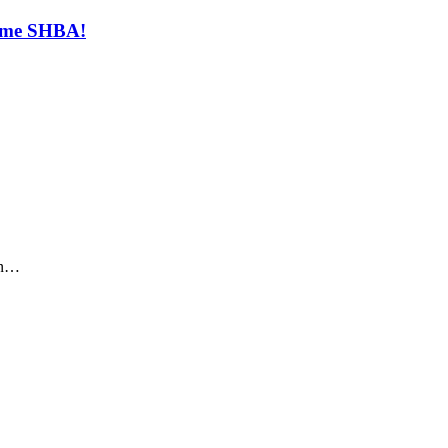
t me SHBA!
sin…