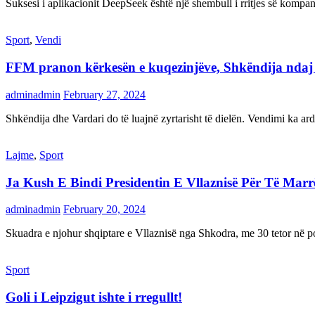
Suksesi i aplikacionit DeepSeek është një shembull i rritjes së kompani
Sport
,
Vendi
FFM pranon kërkesën e kuqezinjëve, Shkëndija ndaj Va
adminadmin
February 27, 2024
Shkëndija dhe Vardari do të luajnë zyrtarisht të dielën. Vendimi ka a
Lajme
,
Sport
Ja Kush E Bindi Presidentin E Vllaznisë Për Të Mar
adminadmin
February 20, 2024
Skuadra e njohur shqiptare e Vllaznisë nga Shkodra, me 30 tetor në pos
Sport
Goli i Leipzigut ishte i rregullt!