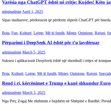
Varësia nga ChatGPT është në rritje: Kujdes! Këto 
adminadmin
April 1, 2025
Sipas studiuesve, përdoruesit që përdorin shpesh ChatGPT për biseda
Bota
,
Fun
,
Kulturë
,
Lajme
,
Më të fundit
,
Mister
,
Opinione
,
Rajoni
,
Sp
Përparimi i DeepSeek AI është për t’u lavdëruar
adminadmin
March 5, 2025
Suksesi i aplikacionit DeepSeek është një shembull i rritjes së kompani
Bota
,
Kulturë
,
Lajme
,
Më të fundit
,
Mister
,
Opinione
,
Rajoni
,
Special
Rend i ri, kërcënimet e Trump e kanë shkundur Eur
adminadmin
March 3, 2025
Nga Preç Zogaj Me rikthimin e bujshëm në Shtëpinë e Bardhë, Presid