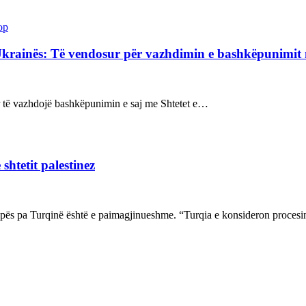
op
Ukrainës: Të vendosur për vazhdimin e bashkëpunimi
sur të vazhdojë bashkëpunimin e saj me Shtetet e…
shtetit palestinez
ropës pa Turqinë është e paimagjinueshme. “Turqia e konsideron proce