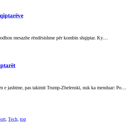
hqiptarëve
ot prodhon mesazhe rëndësishme për kombin shqiptar. Ky…
iptarët
kën e jashtme, pas takimit Trump-Zhelenski, nuk ka menduar: Po…
ort
,
Tech
,
top