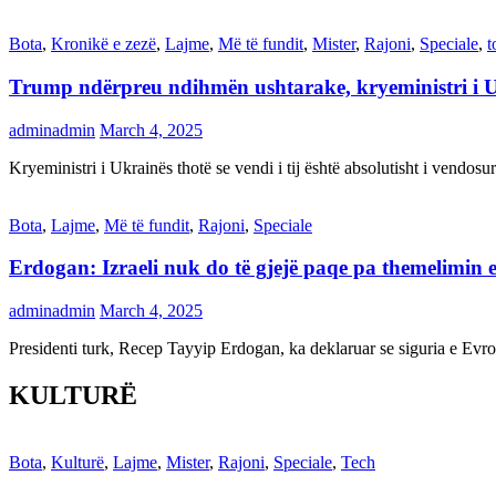
Bota
,
Kronikë e zezë
,
Lajme
,
Më të fundit
,
Mister
,
Rajoni
,
Speciale
,
t
Trump ndërpreu ndihmën ushtarake, kryeministri i 
adminadmin
March 4, 2025
Kryeministri i Ukrainës thotë se vendi i tij është absolutisht i vendo
Bota
,
Lajme
,
Më të fundit
,
Rajoni
,
Speciale
Erdogan: Izraeli nuk do të gjejë paqe pa themelimin e 
adminadmin
March 4, 2025
Presidenti turk, Recep Tayyip Erdogan, ka deklaruar se siguria e Ev
KULTURË
Bota
,
Kulturë
,
Lajme
,
Mister
,
Rajoni
,
Speciale
,
Tech