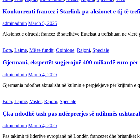
Konkurrenti francez i Starlink pa aksionet e tij të t
adminadmin
March 5, 2025
Aksionet e ofruesit francez të satelitëve Eutelsat u trefishuan në vler
Bota
,
Lajme
,
Më të fundit
,
Opinione
,
Rajoni
,
Speciale
Gjermani, ekspertët sugjerojnë 400 miliardë euro për
adminadmin
March 4, 2025
Gjermania ndodhet aktualisht në kulmin e përpjekjeve për krijimi
Bota
,
Lajme
,
Mister
,
Rajoni
,
Speciale
Çka ndodhë tash pas ndërprerjes së ndihmës ushtar
adminadmin
March 4, 2025
Pas takimit të liderëve evropianë në Londër, francezët dhe britanikët 