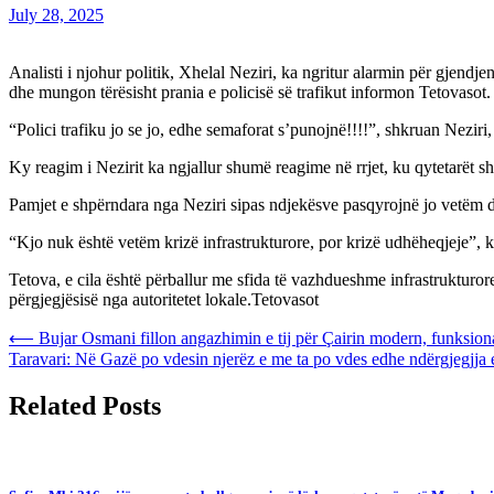
July 28, 2025
Analisti i njohur politik, Xhelal Neziri, ka ngritur alarmin për gjendj
dhe mungon tërësisht prania e policisë së trafikut informon Tetovasot.
“Polici trafiku jo se jo, edhe semaforat s’punojnë!!!!”, shkruan Neziri
Ky reagim i Nezirit ka ngjallur shumë reagime në rrjet, ku qytetarët s
Pamjet e shpërndara nga Neziri sipas ndjekësve pasqyrojnë jo vetëm 
“Kjo nuk është vetëm krizë infrastrukturore, por krizë udhëheqjeje”, 
Tetova, e cila është përballur me sfida të vazhdueshme infrastrukturor
përgjegjësisë nga autoritetet lokale.Tetovasot
Post
⟵
Bujar Osmani fillon angazhimin e tij për Çairin modern, funksional
Taravari: Në Gazë po vdesin njerëz e me ta po vdes edhe ndërgjegjja e
navigation
Related Posts