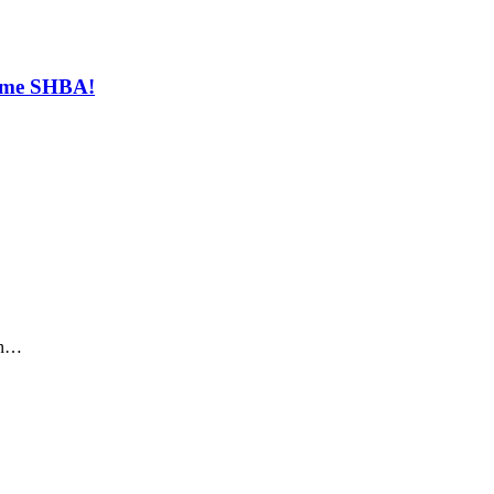
t me SHBA!
sin…