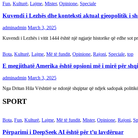
Fun
,
Kulturë
,
Lajme
,
Mister
,
Opinione
,
Speciale
Kuvendi i Lezhës dhe konteksti aktual gjeopolitik i s
adminadmin
March 3, 2025
Kuvendi i Lezhës i vitit 1444 është një ngjarje historike që edhe s
Bota
,
Kulturë
,
Lajme
,
Më të fundit
,
Opinione
,
Rajoni
,
Speciale
,
top
E megjithatë Amerika është opsioni më i mirë për shq
adminadmin
March 3, 2025
Nga Dritan Hila Vështirë se ndonjë shqiptar që ndjek sadopak politi
SPORT
Bota
,
Fun
,
Kulturë
,
Lajme
,
Më të fundit
,
Mister
,
Opinione
,
Rajoni
,
Sp
Përparimi i DeepSeek AI është për t’u lavdëruar