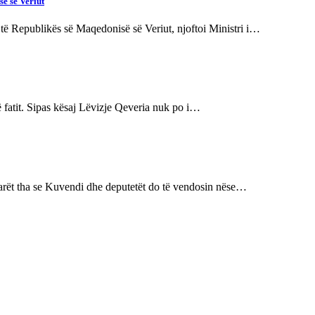
së së Veriut
 të Republikës së Maqedonisë së Veriut, njoftoi Ministri i…
të fatit. Sipas kësaj Lëvizje Qeveria nuk po i…
tarët tha se Kuvendi dhe deputetët do të vendosin nëse…