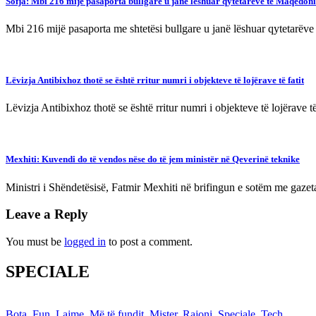
Sofja: Mbi 216 mijë pasaporta bullgare u janë lëshuar qytetarëve të Maqedoni
Mbi 216 mijë pasaporta me shtetësi bullgare u janë lëshuar qytetarëve
Lëvizja Antibixhoz thotë se është rritur numri i objekteve të lojërave të fatit
Lëvizja Antibixhoz thotë se është rritur numri i objekteve të lojërave 
Mexhiti: Kuvendi do të vendos nëse do të jem ministër në Qeverinë teknike
Ministri i Shëndetësisë, Fatmir Mexhiti në brifingun e sotëm me gaze
Leave a Reply
You must be
logged in
to post a comment.
SPECIALE
Bota
,
Fun
,
Lajme
,
Më të fundit
,
Mister
,
Rajoni
,
Speciale
,
Tech