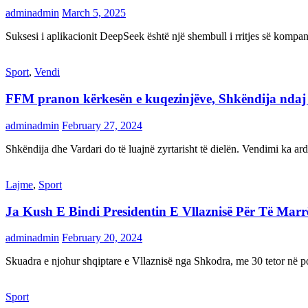
adminadmin
March 5, 2025
Suksesi i aplikacionit DeepSeek është një shembull i rritjes së kompani
Sport
,
Vendi
FFM pranon kërkesën e kuqezinjëve, Shkëndija ndaj Va
adminadmin
February 27, 2024
Shkëndija dhe Vardari do të luajnë zyrtarisht të dielën. Vendimi ka a
Lajme
,
Sport
Ja Kush E Bindi Presidentin E Vllaznisë Për Të Mar
adminadmin
February 20, 2024
Skuadra e njohur shqiptare e Vllaznisë nga Shkodra, me 30 tetor në pos
Sport