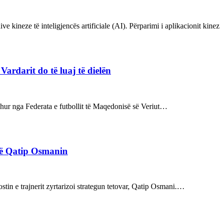
ve kineze të inteligjencës artificiale (AI). Përparimi i aplikacionit kin
rdarit do të luaj të dielën
rdhur nga Federata e futbollit të Maqedonisë së Veriut…
rë Qatip Osmanin
tin e trajnerit zyrtarizoi strategun tetovar, Qatip Osmani.…