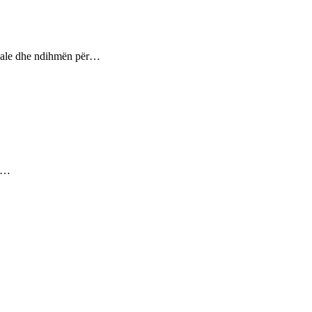
ptuale dhe ndihmën për…
ez…