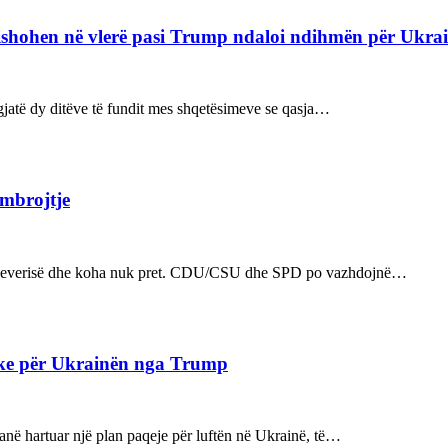
refishohen në vlerë pasi Trump ndaloi ndihmën për Ukra
ë gjatë dy ditëve të fundit mes shqetësimeve se qasja…
 mbrojtje
n e qeverisë dhe koha nuk pret. CDU/CSU dhe SPD po vazhdojnë…
ake për Ukrainën nga Trump
kanë hartuar një plan paqeje për luftën në Ukrainë, të…