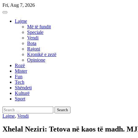
Skip
Fri, Aug 7, 2026
to
content
Lajme
Më të fundit
Speciale
Vendi
Bota
Rajoni
Kronikë e zezë
Opinione
Rozë
Mister
Fun
Tech
Shëndeti
Kulturë
Sport
Search
for:
Lajme
,
Vendi
Xhelal Neziri: Tetova në kaos të madh. 