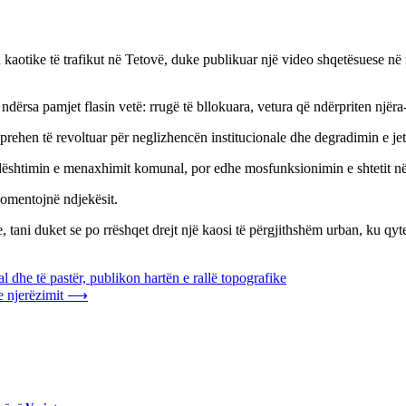
en kaotike të trafikut në Tetovë, duke publikuar një video shqetësuese n
, ndërsa pamjet flasin vetë: rrugë të bllokuara, vetura që ndërpriten njër
hprehen të revoltuar për neglizhencën institucionale dhe degradimin e j
dështimin e menaxhimit komunal, por edhe mosfunksionimin e shtetit në
komentojnë ndjekësit.
e, tani duket se po rrëshqet drejt një kaosi të përgjithshëm urban, ku q
 dhe të pastër, publikon hartën e rallë topografike
 njerëzimit
⟶