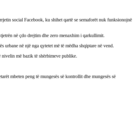
ë rrjetin social Facebook, ku shihet qartë se semaforët nuk funksionojnë
a-tjetrën në çdo drejtim dhe zero menaxhim i qarkullimit.
etës urbane në një nga qytetet më të mëdha shqiptare në vend.
 nivelin më bazik të shërbimeve publike.
ytetarët mbeten peng të mungesës së kontrollit dhe mungesës së