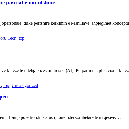
janë pasojat e mundshme
 jopersonale, duke përfshirë kërkimin e këshillave, shpjegimet konce
ort
,
Tech
,
top
ve kineze të inteligjencës artificiale (AI). Përparimi i aplikacionit kin
e
,
top
,
Uncategorized
opën
enti Tramp po e trondit status-quonë ndërkombëtare të miqësive,…