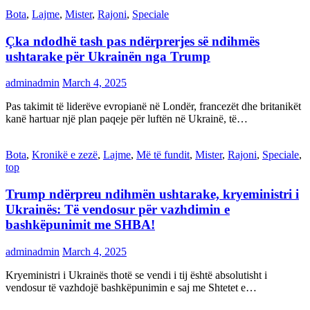
Bota
,
Lajme
,
Mister
,
Rajoni
,
Speciale
Çka ndodhë tash pas ndërprerjes së ndihmës
ushtarake për Ukrainën nga Trump
adminadmin
March 4, 2025
Pas takimit të liderëve evropianë në Londër, francezët dhe britanikët
kanë hartuar një plan paqeje për luftën në Ukrainë, të…
Bota
,
Kronikë e zezë
,
Lajme
,
Më të fundit
,
Mister
,
Rajoni
,
Speciale
,
top
Trump ndërpreu ndihmën ushtarake, kryeministri i
Ukrainës: Të vendosur për vazhdimin e
bashkëpunimit me SHBA!
adminadmin
March 4, 2025
Kryeministri i Ukrainës thotë se vendi i tij është absolutisht i
vendosur të vazhdojë bashkëpunimin e saj me Shtetet e…