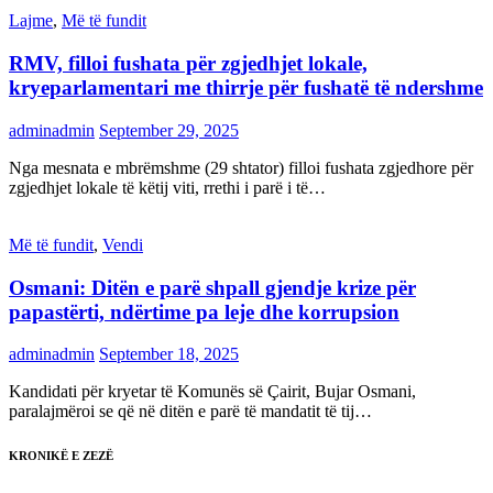
Lajme
,
Më të fundit
RMV, filloi fushata për zgjedhjet lokale,
kryeparlamentari me thirrje për fushatë të ndershme
adminadmin
September 29, 2025
Nga mesnata e mbrëmshme (29 shtator) filloi fushata zgjedhore për
zgjedhjet lokale të këtij viti, rrethi i parë i të…
Më të fundit
,
Vendi
Osmani: Ditën e parë shpall gjendje krize për
papastërti, ndërtime pa leje dhe korrupsion
adminadmin
September 18, 2025
Kandidati për kryetar të Komunës së Çairit, Bujar Osmani,
paralajmëroi se që në ditën e parë të mandatit të tij…
KRONIKË E ZEZË