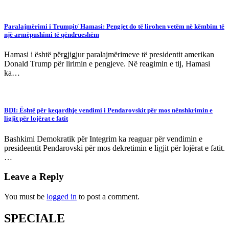
Paralajmërimi i Trumpit/ Hamasi: Pengjet do të lirohen vetëm në këmbim të
një armëpushimi të qëndrueshëm
Hamasi i është përgjigjur paralajmërimeve të presidentit amerikan
Donald Trump për lirimin e pengjeve. Në reagimin e tij, Hamasi
ka…
BDI: Është për keqardhje vendimi i Pendarovskit për mos nënshkrimin e
ligjit për lojërat e fatit
Bashkimi Demokratik për Integrim ka reaguar për vendimin e
presideentit Pendarovski për mos dekretimin e ligjit për lojërat e fatit.
…
Leave a Reply
You must be
logged in
to post a comment.
SPECIALE