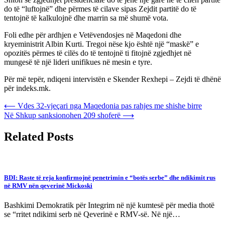
do të “luftojnë” dhe përmes të cilave sipas Zejdit partitë do të
tentojnë të kalkulojnë dhe marrin sa më shumë vota.
Foli edhe për ardhjen e Vetëvendosjes në Maqedoni dhe
kryeministrit Albin Kurti. Tregoi nëse kjo është një “maskë” e
opozitës përmes të cilës do të tentojnë ti fitojnë zgjedhjet në
mungesë të një lideri unifikues në mesin e tyre.
Për më tepër, ndiqeni intervistën e Skender Rexhepi – Zejdi të dhënë
për indeks.mk.
Post
⟵
Vdes 32-vjeçari nga Maqedonia pas rahjes me shishe birre
Në Shkup sanksionohen 209 shoferë
⟶
navigation
Related Posts
BDI: Raste të reja konfirmojnë penetrimin e “botës serbe” dhe ndikimit rus
në RMV nën qeverinë Mickoski
Bashkimi Demokratik për Integrim në një kumtesë për media thotë
se “rritet ndikimi serb në Qeverinë e RMV-së. Në një…