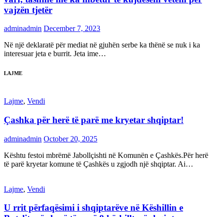
vajzën tjetër
adminadmin
December 7, 2023
Në një deklaratë për mediat në gjuhën serbe ka thënë se nuk i ka
interesuar jeta e burrit. Jeta ime…
LAJME
Lajme
,
Vendi
Çashka për herë të parë me kryetar shqiptar!
adminadmin
October 20, 2025
Kështu festoi mbrëmë Jabollçishti në Komunën e Çashkës.Për herë
të parë kryetar komune të Çashkës u zgjodh një shqiptar. Ai…
Lajme
,
Vendi
U rrit përfaqësimi i shqiptarëve në Këshillin e