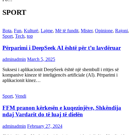
SPORT
Bota
,
Fun
,
Kulturë
,
Lajme
,
Më të fundit
,
Mister
,
Opinione
,
Rajoni
,
Sport
,
Tech
,
top
Përparimi i DeepSeek AI është për t’u lavdëruar
adminadmin
March 5, 2025
Suksesi i aplikacionit DeepSeek është një shembull i rritjes së
kompanive kineze të inteligjencës artificiale (AI). Përparimi i
aplikacionit kinez…
Sport
,
Vendi
FFM pranon kërkesën e kuqezinjëve, Shkëndija
ndaj Vardarit do të luaj të dielën
adminadmin
February 27, 2024