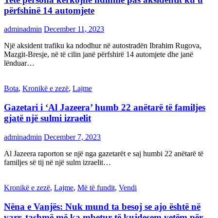
përfshinë 14 automjete
adminadmin
December 11, 2023
Një aksident trafiku ka ndodhur në autostradën Ibrahim Rugova,
Mazgit-Bresje, në të cilin janë përfshirë 14 automjete dhe janë
lënduar…
Bota
,
Kronikë e zezë
,
Lajme
Gazetari i ‘Al Jazeera’ humb 22 anëtarë të familjes
gjatë një sulmi izraelit
adminadmin
December 7, 2023
Al Jazeera raporton se një nga gazetarët e saj humbi 22 anëtarë të
familjes së tij në një sulm izraelit…
Kronikë e zezë
,
Lajme
,
Më të fundit
,
Vendi
Nëna e Vanjës: Nuk mund ta besoj se ajo është në
varr, tashmë më ka mbetur të kujdesem vetëm për