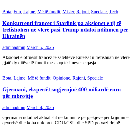
Bota
,
Fun
,
Lajme
,
Më të fundit
,
Mister
,
Rajoni
,
Speciale
,
Tech
Konkurrenti francez i Starlink pa aksionet e tij të
trefishohen në vlerë pasi Trump ndaloi ndihmën për
Ukrainën
adminadmin
March 5, 2025
Aksionet e ofruesit francez të satelitëve Eutelsat u trefishuan në vlerë
gjatë dy ditëve të fundit mes shqetësimeve se qasja…
Bota
,
Lajme
,
Më të fundit
,
Opinione
,
Rajoni
,
Speciale
Gjermani, ekspertët sugjerojnë 400 miliardë euro
për mbrojtje
adminadmin
March 4, 2025
Gjermania ndodhet aktualisht në kulmin e përpjekjeve për krijimin e
qeverisë dhe koha nuk pret. CDU/CSU dhe SPD po vazhdojnë…