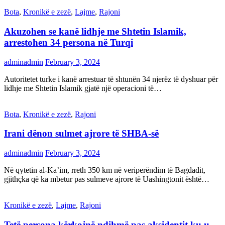
Bota
,
Kronikë e zezë
,
Lajme
,
Rajoni
Akuzohen se kanë lidhje me Shtetin Islamik,
arrestohen 34 persona në Turqi
adminadmin
February 3, 2024
Autoritetet turke i kanë arrestuar të shtunën 34 njerëz të dyshuar për
lidhje me Shtetin Islamik gjatë një operacioni të…
Bota
,
Kronikë e zezë
,
Rajoni
Irani dënon sulmet ajrore të SHBA-së
adminadmin
February 3, 2024
Në qytetin al-Ka’im, rreth 350 km në veriperëndim të Bagdadit,
gjithçka që ka mbetur pas sulmeve ajrore të Uashingtonit është…
Kronikë e zezë
,
Lajme
,
Rajoni
Tetë persona kërkojnë ndihmë pas aksidentit ku u