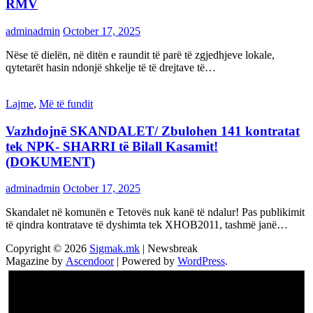
RMV
adminadmin
October 17, 2025
Nëse të dielën, në ditën e raundit të parë të zgjedhjeve lokale,
qytetarët hasin ndonjë shkelje të të drejtave të…
Lajme
,
Më të fundit
Vazhdojnē SKANDALET/ Zbulohen 141 kontratat
tek NPK- SHARRI të Bilall Kasamit!
(DOKUMENT)
adminadmin
October 17, 2025
Skandalet në komunën e Tetovës nuk kanë të ndalur! Pas publikimit
të qindra kontratave të dyshimta tek XHOB2011, tashmë janë…
Copyright © 2026
Sigmak.mk
| Newsbreak
Magazine by
Ascendoor
| Powered by
WordPress
.