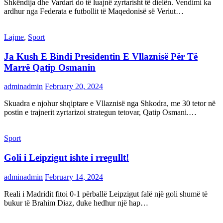
Shkëndija dhe Vardari do të luajnë zyrtarisht të dielën. Vendimi ka
ardhur nga Federata e futbollit të Maqedonisë së Veriut…
Lajme
,
Sport
Ja Kush E Bindi Presidentin E Vllaznisë Për Të
Marrë Qatip Osmanin
adminadmin
February 20, 2024
Skuadra e njohur shqiptare e Vllaznisë nga Shkodra, me 30 tetor në
postin e trajnerit zyrtarizoi strategun tetovar, Qatip Osmani.…
Sport
Goli i Leipzigut ishte i rregullt!
adminadmin
February 14, 2024
Reali i Madridit fitoi 0-1 përballë Leipzigut falë një goli shumë të
bukur të Brahim Diaz, duke hedhur një hap…