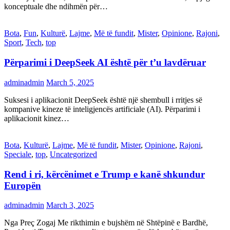
konceptuale dhe ndihmën për…
Bota
,
Fun
,
Kulturë
,
Lajme
,
Më të fundit
,
Mister
,
Opinione
,
Rajoni
,
Sport
,
Tech
,
top
Përparimi i DeepSeek AI është për t’u lavdëruar
adminadmin
March 5, 2025
Suksesi i aplikacionit DeepSeek është një shembull i rritjes së
kompanive kineze të inteligjencës artificiale (AI). Përparimi i
aplikacionit kinez…
Bota
,
Kulturë
,
Lajme
,
Më të fundit
,
Mister
,
Opinione
,
Rajoni
,
Speciale
,
top
,
Uncategorized
Rend i ri, kërcënimet e Trump e kanë shkundur
Europën
adminadmin
March 3, 2025
Nga Preç Zogaj Me rikthimin e bujshëm në Shtëpinë e Bardhë,