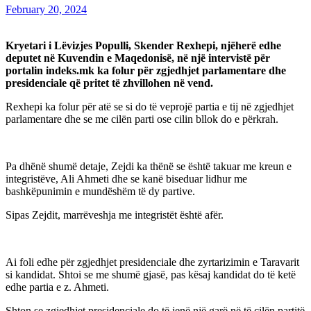
February 20, 2024
Kryetari i Lëvizjes Populli, Skender Rexhepi, njëherë edhe
deputet në Kuvendin e Maqedonisë, në një intervistë për
portalin indeks.mk ka folur për zgjedhjet parlamentare dhe
presidenciale që pritet të zhvillohen në vend.
Rexhepi ka folur për atë se si do të veprojë partia e tij në zgjedhjet
parlamentare dhe se me cilën parti ose cilin bllok do e përkrah.
Pa dhënë shumë detaje, Zejdi ka thënë se është takuar me kreun e
integristëve, Ali Ahmeti dhe se kanë biseduar lidhur me
bashkëpunimin e mundëshëm të dy partive.
Sipas Zejdit, marrëveshja me integristët është afër.
Ai foli edhe për zgjedhjet presidenciale dhe zyrtarizimin e Taravarit
si kandidat. Shtoi se me shumë gjasë, pas kësaj kandidat do të ketë
edhe partia e z. Ahmeti.
Shton se zgjedhjet presidenciale do të jenë një garë në të cilën partitë