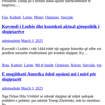
Presidenti Tramp po e trondit status-quonë ndërkombëtare të
miqësive,…
Fun
,
Kulturë
,
Lajme
,
Mister
,
Opinione
,
Speciale
Kuvendi i Lezhës dhe konteksti aktual gjeopolitik i
shqiptarëve
adminadmin
March 3, 2025
Kuvendi i Lezhës i vitit 1444 është një ngjarje historike që edhe sot
prodhon mesazhe rëndësishme për kombin shqiptar. Ky…
Bota
,
Kulturë
,
Lajme
,
Më të fundit
,
Opinione
,
Rajoni
,
Speciale
,
top
E megjithatë Amerika është opsioni më i mirë për
shqiptarët
adminadmin
March 3, 2025
Nga Dritan Hila Vështirë se ndonjë shqiptar që ndjek sadopak
politikën e jashtme, pas takimit Trump-Zhelenski, nuk ka menduar:
Po…