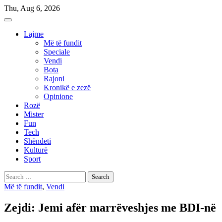
Skip
Thu, Aug 6, 2026
to
content
Lajme
Më të fundit
Speciale
Vendi
Bota
Rajoni
Kronikë e zezë
Opinione
Rozë
Mister
Fun
Tech
Shëndeti
Kulturë
Sport
Search
for:
Më të fundit
,
Vendi
Zejdi: Jemi afër marrëveshjes me BDI-në