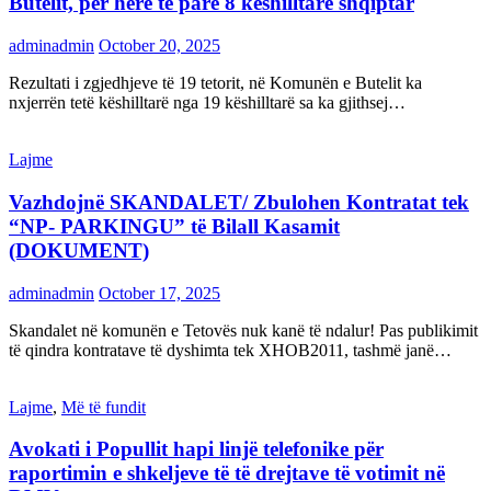
Butelit, për herë të parë 8 këshilltarë shqiptar
adminadmin
October 20, 2025
Rezultati i zgjedhjeve të 19 tetorit, në Komunën e Butelit ka
nxjerrën tetë këshilltarë nga 19 këshilltarë sa ka gjithsej…
Lajme
Vazhdojnë SKANDALET/ Zbulohen Kontratat tek
“NP- PARKINGU” të Bilall Kasamit
(DOKUMENT)
adminadmin
October 17, 2025
Skandalet në komunën e Tetovës nuk kanë të ndalur! Pas publikimit
të qindra kontratave të dyshimta tek XHOB2011, tashmë janë…
Lajme
,
Më të fundit
Avokati i Popullit hapi linjë telefonike për
raportimin e shkeljeve të të drejtave të votimit në