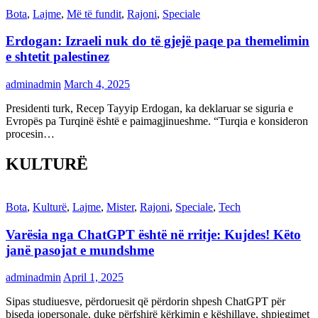
Bota
,
Lajme
,
Më të fundit
,
Rajoni
,
Speciale
Erdogan: Izraeli nuk do të gjejë paqe pa themelimin
e shtetit palestinez
adminadmin
March 4, 2025
Presidenti turk, Recep Tayyip Erdogan, ka deklaruar se siguria e
Evropës pa Turqinë është e paimagjinueshme. “Turqia e konsideron
procesin…
KULTURË
Bota
,
Kulturë
,
Lajme
,
Mister
,
Rajoni
,
Speciale
,
Tech
Varësia nga ChatGPT është në rritje: Kujdes! Këto
janë pasojat e mundshme
adminadmin
April 1, 2025
Sipas studiuesve, përdoruesit që përdorin shpesh ChatGPT për
biseda jopersonale, duke përfshirë kërkimin e këshillave, shpjegimet