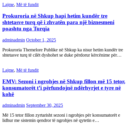
Lajme
,
Më të fundit
Prokuroria në Shkup hapi hetim kundër tre
shtetasve turq që i zhvatën para një biznesmeni
poashtu nga Turqia
adminadmin
October 1, 2025
Prokuroria Themelore Publike në Shkup ka nisur hetim kundër tre
shtetasve turq të cilët dyshohet se duke përdorur kërcënime për…
Lajme
,
Më të fundit
EMV: Sezoni i ngrohjes në Shkup fillon më 15 tetor,
konsumatorët t’i përfundojnë ndërhyrjet e tyre në
kohë
adminadmin
September 30, 2025
Më 15 tetor fillon zyrtarisht sezoni i ngrohjes për konsumatorët e
lidhur me sistemin qendror të ngrohjes në qytetin e…