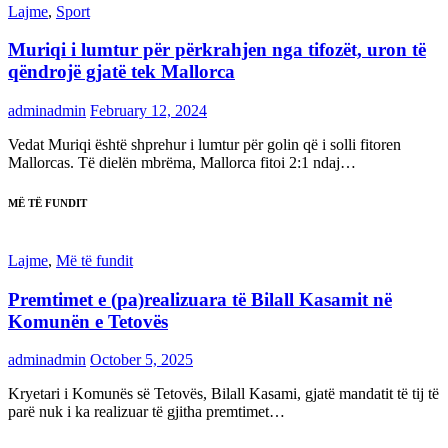
Lajme
,
Sport
Muriqi i lumtur për përkrahjen nga tifozët, uron të
qëndrojë gjatë tek Mallorca
adminadmin
February 12, 2024
Vedat Muriqi është shprehur i lumtur për golin që i solli fitoren
Mallorcas. Të dielën mbrëma, Mallorca fitoi 2:1 ndaj…
MË TË FUNDIT
Lajme
,
Më të fundit
Premtimet e (pa)realizuara të Bilall Kasamit në
Komunën e Tetovës
adminadmin
October 5, 2025
Kryetari i Komunës së Tetovës, Bilall Kasami, gjatë mandatit të tij të
parë nuk i ka realizuar të gjitha premtimet…