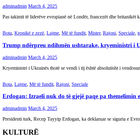
adminadmin
March 4, 2025
Pas takimit të liderëve evropianë në Londër, francezët dhe britanikët 
Bota
,
Kronikë e zezë
,
Lajme
,
Më të fundit
,
Mister
,
Rajoni
,
Speciale
,
t
Trump ndërpreu ndihmën ushtarake, kryeministri i 
adminadmin
March 4, 2025
Kryeministri i Ukrainës thotë se vendi i tij është absolutisht i vendo
Bota
,
Lajme
,
Më të fundit
,
Rajoni
,
Speciale
Erdogan: Izraeli nuk do të gjejë paqe pa themelimin e 
adminadmin
March 4, 2025
Presidenti turk, Recep Tayyip Erdogan, ka deklaruar se siguria e Ev
KULTURË