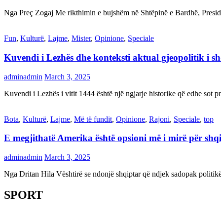
Nga Preç Zogaj Me rikthimin e bujshëm në Shtëpinë e Bardhë, Presid
Fun
,
Kulturë
,
Lajme
,
Mister
,
Opinione
,
Speciale
Kuvendi i Lezhës dhe konteksti aktual gjeopolitik i s
adminadmin
March 3, 2025
Kuvendi i Lezhës i vitit 1444 është një ngjarje historike që edhe s
Bota
,
Kulturë
,
Lajme
,
Më të fundit
,
Opinione
,
Rajoni
,
Speciale
,
top
E megjithatë Amerika është opsioni më i mirë për shq
adminadmin
March 3, 2025
Nga Dritan Hila Vështirë se ndonjë shqiptar që ndjek sadopak politi
SPORT