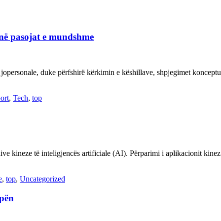
janë pasojat e mundshme
 jopersonale, duke përfshirë kërkimin e këshillave, shpjegimet konce
ort
,
Tech
,
top
ve kineze të inteligjencës artificiale (AI). Përparimi i aplikacionit kin
e
,
top
,
Uncategorized
opën