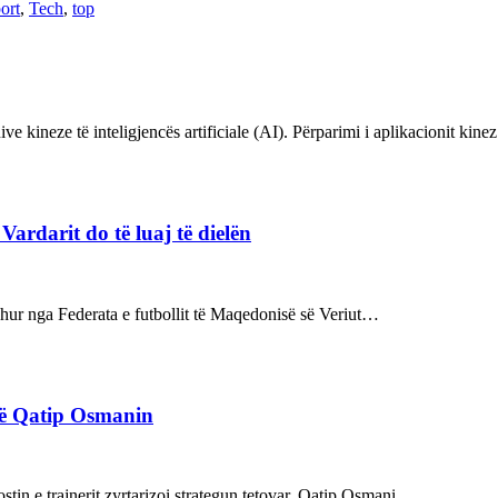
ort
,
Tech
,
top
ve kineze të inteligjencës artificiale (AI). Përparimi i aplikacionit kin
rdarit do të luaj të dielën
rdhur nga Federata e futbollit të Maqedonisë së Veriut…
rë Qatip Osmanin
tin e trajnerit zyrtarizoi strategun tetovar, Qatip Osmani.…