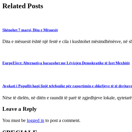
Related Posts
​Shënohet 7 marsi, Dita e Mësuesit
Dita e mësuesit është një festë e cila i kushtohet mësimdhënësve, në s
EurpeElect: Alternativa barazohet me Lëvizjen Demokratike të Izet Mexhitit
Avokati i Popullit hapi linjë telefonike për raportimin e shkeljeve të të drejta
Nëse të dielën, në ditën e raundit të parë të zgjedhjeve lokale, qytetar
Leave a Reply
You must be
logged in
to post a comment.