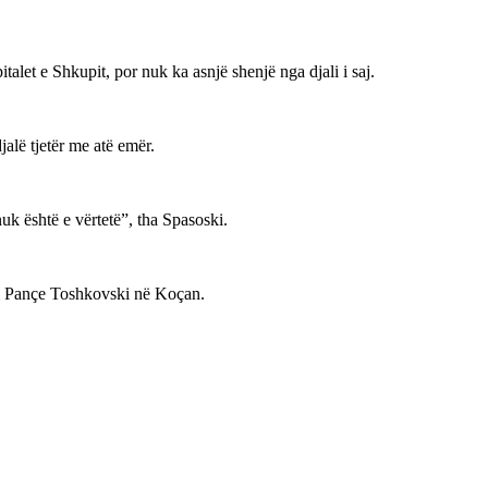
alet e Shkupit, por nuk ka asnjë shenjë nga djali i saj.
jalë tjetër me atë emër.
uk është e vërtetë”, tha Spasoski.
hëm Pançe Toshkovski në Koçan.