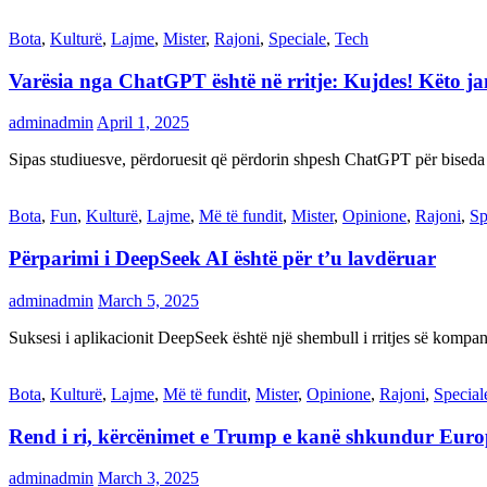
Bota
,
Kulturë
,
Lajme
,
Mister
,
Rajoni
,
Speciale
,
Tech
Varësia nga ChatGPT është në rritje: Kujdes! Këto 
adminadmin
April 1, 2025
Sipas studiuesve, përdoruesit që përdorin shpesh ChatGPT për biseda
Bota
,
Fun
,
Kulturë
,
Lajme
,
Më të fundit
,
Mister
,
Opinione
,
Rajoni
,
Sp
Përparimi i DeepSeek AI është për t’u lavdëruar
adminadmin
March 5, 2025
Suksesi i aplikacionit DeepSeek është një shembull i rritjes së kompani
Bota
,
Kulturë
,
Lajme
,
Më të fundit
,
Mister
,
Opinione
,
Rajoni
,
Special
Rend i ri, kërcënimet e Trump e kanë shkundur Eur
adminadmin
March 3, 2025