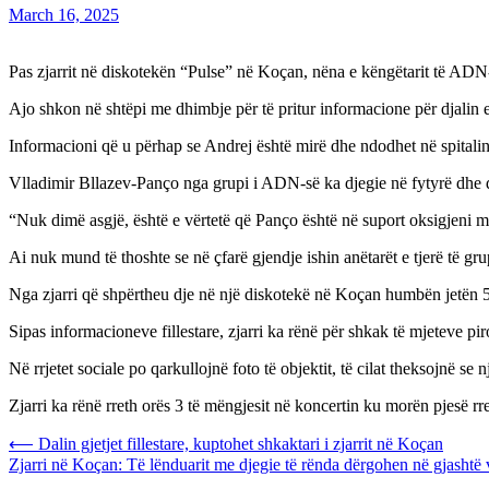
March 16, 2025
Pas zjarrit në diskotekën “Pulse” në Koçan, nëna e këngëtarit të ADN-së
Ajo shkon në shtëpi me dhimbje për të pritur informacione për djalin e 
Informacioni që u përhap se Andrej është mirë dhe ndodhet në spitalin e 
Vlladimir Bllazev-Panço nga grupi i ADN-së ka djegie në fytyrë dhe d
“Nuk dimë asgjë, është e vërtetë që Panço është në suport oksigjeni me 
Ai nuk mund të thoshte se në çfarë gjendje ishin anëtarët e tjerë të grup
Nga zjarri që shpërtheu dje në një diskotekë në Koçan humbën jetën 
Sipas informacioneve fillestare, zjarri ka rënë për shkak të mjeteve pir
Në rrjetet sociale po qarkullojnë foto të objektit, të cilat theksojnë se 
Zjarri ka rënë rreth orës 3 të mëngjesit në koncertin ku morën pjesë rr
Post
⟵
Dalin gjetjet fillestare, kuptohet shkaktari i zjarrit në Koçan
Zjarri në Koçan: Të lënduarit me djegie të rënda dërgohen në gjashtë 
navigation