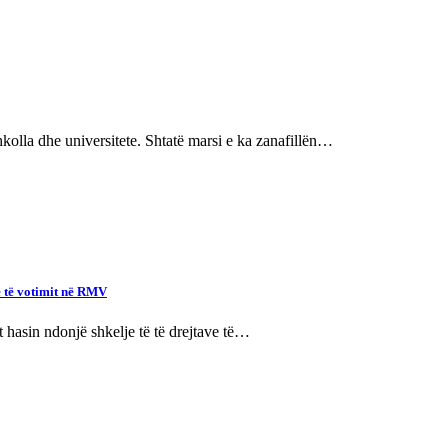
hkolla dhe universitete. Shtatë marsi e ka zanafillën…
ve të votimit në RMV
ët hasin ndonjë shkelje të të drejtave të…