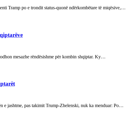
enti Tramp po e trondit status-quonë ndërkombëtare të miqësive,…
hqiptarëve
ot prodhon mesazhe rëndësishme për kombin shqiptar. Ky…
iptarët
kën e jashtme, pas takimit Trump-Zhelenski, nuk ka menduar: Po…