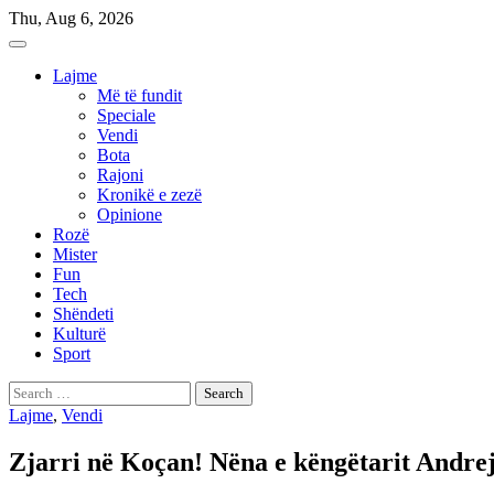
Skip
Thu, Aug 6, 2026
to
content
Lajme
Më të fundit
Speciale
Vendi
Bota
Rajoni
Kronikë e zezë
Opinione
Rozë
Mister
Fun
Tech
Shëndeti
Kulturë
Sport
Search
for:
Lajme
,
Vendi
Zjarri në Koçan! Nëna e këngëtarit Andrej, v