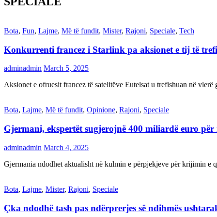
SPECIALE
Bota
,
Fun
,
Lajme
,
Më të fundit
,
Mister
,
Rajoni
,
Speciale
,
Tech
Konkurrenti francez i Starlink pa aksionet e tij të t
adminadmin
March 5, 2025
Aksionet e ofruesit francez të satelitëve Eutelsat u trefishuan në vler
Bota
,
Lajme
,
Më të fundit
,
Opinione
,
Rajoni
,
Speciale
Gjermani, ekspertët sugjerojnë 400 miliardë euro për
adminadmin
March 4, 2025
Gjermania ndodhet aktualisht në kulmin e përpjekjeve për krijimi
Bota
,
Lajme
,
Mister
,
Rajoni
,
Speciale
Çka ndodhë tash pas ndërprerjes së ndihmës ushtar