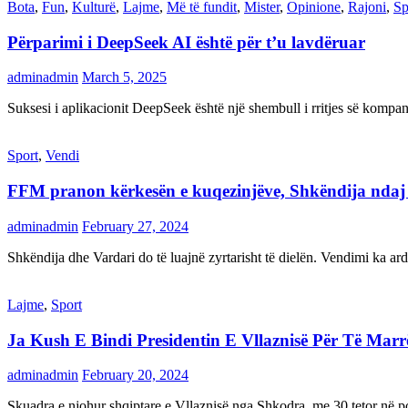
Bota
,
Fun
,
Kulturë
,
Lajme
,
Më të fundit
,
Mister
,
Opinione
,
Rajoni
,
Sp
Përparimi i DeepSeek AI është për t’u lavdëruar
adminadmin
March 5, 2025
Suksesi i aplikacionit DeepSeek është një shembull i rritjes së kompani
Sport
,
Vendi
FFM pranon kërkesën e kuqezinjëve, Shkëndija ndaj Va
adminadmin
February 27, 2024
Shkëndija dhe Vardari do të luajnë zyrtarisht të dielën. Vendimi ka a
Lajme
,
Sport
Ja Kush E Bindi Presidentin E Vllaznisë Për Të Mar
adminadmin
February 20, 2024
Skuadra e njohur shqiptare e Vllaznisë nga Shkodra, me 30 tetor në pos