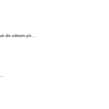
ptuale dhe ndihmën për…
ez…