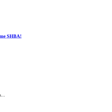
t me SHBA!
sin…