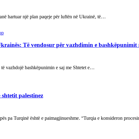
kanë hartuar një plan paqeje për luftën në Ukrainë, të…
op
Ukrainës: Të vendosur për vazhdimin e bashkëpunimi
sur të vazhdojë bashkëpunimin e saj me Shtetet e…
shtetit palestinez
ropës pa Turqinë është e paimagjinueshme. “Turqia e konsideron proce