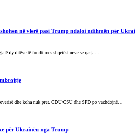
refishohen në vlerë pasi Trump ndaloi ndihmën për Ukra
ë gjatë dy ditëve të fundit mes shqetësimeve se qasja…
 mbrojtje
n e qeverisë dhe koha nuk pret. CDU/CSU dhe SPD po vazhdojnë…
ake për Ukrainën nga Trump