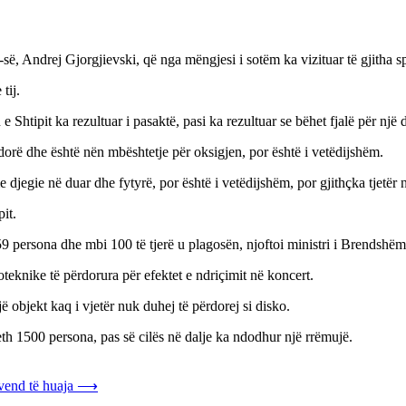
, Andrej Gjorgjievski, që nga mëngjesi i sotëm ka vizituar të gjitha spit
tij.
Shtipit ka rezultuar i pasaktë, pasi ka rezultuar se bëhet fjalë për një d
orë dhe është nën mbështetje për oksigjen, por është i vetëdijshëm.
djegie në duar dhe fytyrë, por është i vetëdijshëm, por gjithçka tjetër n
it.
59 persona dhe mbi 100 të tjerë u plagosën, njoftoi ministri i Brends
oteknike të përdorura për efektet e ndriçimit në koncert.
një objekt kaq i vjetër nuk duhej të përdorej si disko.
eth 1500 persona, pas së cilës në dalje ka ndodhur një rrëmujë.
vend të huaja
⟶