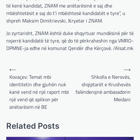
të kenë kandidat, ZNAM me anëtarësinë e saj dhe
mbështetësit e saj do t’i mbështesë kandidatët e tyre”, u
shpreh Maksim Dimitrievski, Кryetar i ZNAM.
Jo zyrtarisht, ZNAM është duke shqyrtuar mundësinë për të
nxjerrë kandidatë të tyre, që do të përkraheshin nga VMRO-
DPMNE-ja edhe në komunat Qendër dhe Kërçovë. /Alsat.mk
Post
⟵
⟶
navigation
Kovaçev: Temat mbi
Shkolla e Nerovës,
identitetin dhe gjuhën nuk
shqiptarët e Krushevës
kanë vend në një raport mbi
falënderojnë ambasadorin
BOTA
,
LAJME
,
MË TË FUNDIT
,
OPINIONE
,
një vend që aplikon për
Meidani
RAJONI
,
SPECIALE
anëtarësim në BE
Gjermani, ekspertët sugjerojnë
400 miliardë euro për mbrojtje
Related Posts
adminadmin
March 4, 2025
Gjermania ndodhet aktualisht në kulmin e