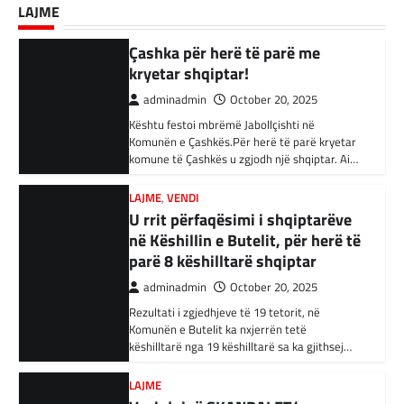
Shtetin Islamik, arrestohen 34
LAJME
Bujar Osmani, paralajmëroi se që në ditën e
persona në Turqi
parë të mandatit të tij…
LAJME
,
VENDI
adminadmin
February 3, 2024
U rrit përfaqësimi i shqiptarëve
në Këshillin e Butelit, për herë të
Autoritetet turke i kanë arrestuar të shtunën
34 njerëz të dyshuar për lidhje me Shtetin
parë 8 këshilltarë shqiptar
Islamik gjatë një operacioni të…
adminadmin
October 20, 2025
Rezultati i zgjedhjeve të 19 tetorit, në
BOTA
,
KRONIKË E ZEZË
,
RAJONI
Komunën e Butelit ka nxjerrën tetë
Irani dënon sulmet ajrore të
këshilltarë nga 19 këshilltarë sa ka gjithsej…
SHBA-së
adminadmin
February 3, 2024
LAJME
Vazhdojnë SKANDALET/
Në qytetin al-Ka’im, rreth 350 km në
veriperëndim të Bagdadit, gjithçka që ka
Zbulohen Kontratat tek “NP-
mbetur pas sulmeve ajrore të Uashingtonit
PARKINGU” të Bilall Kasamit
është…
(DOKUMENT)
adminadmin
October 17, 2025
KRONIKË E ZEZË
,
LAJME
,
RAJONI
Tetë persona kërkojnë ndihmë
Skandalet në komunën e Tetovës nuk kanë të
pas aksidentit ku u përfshinë 14
ndalur! Pas publikimit të qindra kontratave të
dyshimta tek XHOB2011, tashmë janë…
automjete