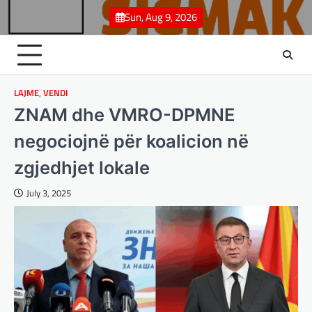
Skip
Sun, Aug 9, 2026
to
content
LAJME
,
VENDI
ZNAM dhe VMRO-DPMNE
negociojnë për koalicion në
zgjedhjet lokale
July 3, 2025