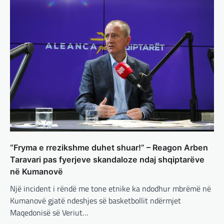
përpjekjeve për krijimin e qeverisë dhe koha
nuk pret. CDU/CSU dhe SPD po vazhdojnë…
BOTA
,
LAJME
,
MISTER
,
RAJONI
,
SPECIALE
Çka ndodhë tash pas
ndërprerjes së ndihmës
ushtarake për Ukrainën nga
Trump
adminadmin
March 4, 2025
Pas takimit të liderëve evropianë në Londër,
francezët dhe britanikët kanë hartuar një
plan paqeje për luftën në Ukrainë, të…
“Fryma e rrezikshme duhet shuar!” – Reagon Arben
BOTA
,
KRONIKË E ZEZË
,
LAJME
,
Taravari pas fyerjeve skandaloze ndaj shqiptarëve
MË TË FUNDIT
,
MISTER
,
RAJONI
,
SPECIALE
,
në Kumanovë
TOP
Trump ndërpreu ndihmën
Një incident i rëndë me tone etnike ka ndodhur mbrëmë në
ushtarake, kryeministri i
Kumanovë gjatë ndeshjes së basketbollit ndërmjet
Ukrainës: Të vendosur për
Maqedonisë së Veriut…
vazhdimin e bashkëpunimit me