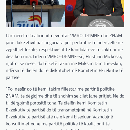
Partnerët e koalicionit qeveritar VMRO-DPMNE dhe ZNAM
janë duke zhvilluar negociata për përkrahje të ndërsjellë në
zgjedhjet lokale, respektivisht të kandidatëve të caktuar në
disa komuna. Lideri i VMRO-DPMNE-së, Hristijan Mickoski,
njoftoi se nesër do të ketë takim me Maksim Dimitrievskin,
ndërsa të dielën do të diskutohet në Komitetin Ekzekutiv të
partisë.
“Po, nesër do të kemi takim fillestar me partinë politike
ZNAM, të dëgjojmë dhe të shohim se cilat janë pritjet. Ne do
t’i dërgojmë porositë tona. Të dielën kemi Komitetin
Ekzekutiv të partisë do të transmetojmë në Komitetin
Ekzekutiv të partisë atë që e kemi biseduar. Vazhdojnë
konsultimet edhe me partitë politike të koalicionit të