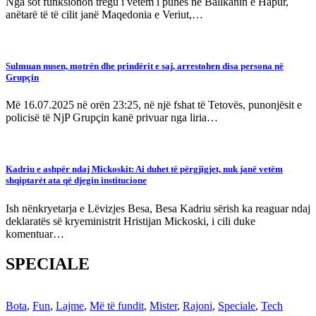
Nga sot funksionon tregu i vetëm i punës në Ballkanin e Hapur,
anëtarë të të cilit janë Maqedonia e Veriut,…
Sulmuan nusen, motrën dhe prindërit e saj, arrestohen disa persona në
Grupçin
Më 16.07.2025 në orën 23:25, në një fshat të Tetovës, punonjësit e
policisë të NjP Grupçin kanë privuar nga liria…
Kadriu e ashpër ndaj Mickoskit: Ai duhet të përgjigjet, nuk janë vetëm
shqiptarët ata që djegin institucione
Ish nënkryetarja e Lëvizjes Besa, Besa Kadriu sërish ka reaguar ndaj
deklaratës së kryeministrit Hristijan Mickoski, i cili duke
komentuar…
SPECIALE
Bota
,
Fun
,
Lajme
,
Më të fundit
,
Mister
,
Rajoni
,
Speciale
,
Tech