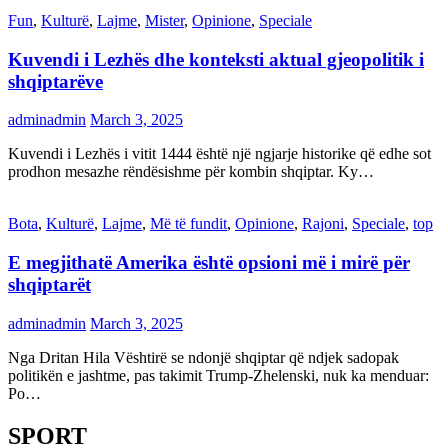
Fun
,
Kulturë
,
Lajme
,
Mister
,
Opinione
,
Speciale
Kuvendi i Lezhës dhe konteksti aktual gjeopolitik i
shqiptarëve
adminadmin
March 3, 2025
Kuvendi i Lezhës i vitit 1444 është një ngjarje historike që edhe sot
prodhon mesazhe rëndësishme për kombin shqiptar. Ky…
Bota
,
Kulturë
,
Lajme
,
Më të fundit
,
Opinione
,
Rajoni
,
Speciale
,
top
E megjithatë Amerika është opsioni më i mirë për
shqiptarët
adminadmin
March 3, 2025
Nga Dritan Hila Vështirë se ndonjë shqiptar që ndjek sadopak
politikën e jashtme, pas takimit Trump-Zhelenski, nuk ka menduar:
Po…
SPORT