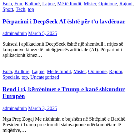
Bota
,
Fun
,
Kulturë
,
Lajme
,
Më të fundit
,
Mister
,
Opinione
,
Rajoni
,
Sport
,
Tech
,
top
Përparimi i DeepSeek AI është për t’u lavdëruar
adminadmin
March 5, 2025
Suksesi i aplikacionit DeepSeek është një shembull i rritjes së
kompanive kineze të inteligjencës artificiale (AI). Përparimi i
aplikacionit kinez…
Bota
,
Kulturë
,
Lajme
,
Më të fundit
,
Mister
,
Opinione
,
Rajoni
,
Speciale
,
top
,
Uncategorized
Rend i ri, kërcënimet e Trump e kanë shkundur
Europën
adminadmin
March 3, 2025
Nga Preç Zogaj Me rikthimin e bujshëm në Shtëpinë e Bardhë,
Presidenti Tramp po e trondit status-quonë ndërkombëtare të
miqësive,…