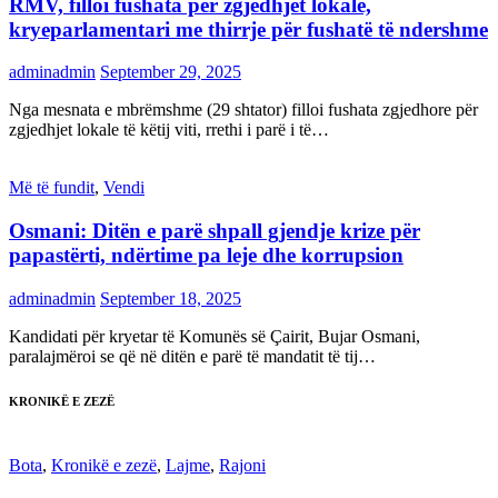
RMV, filloi fushata për zgjedhjet lokale,
kryeparlamentari me thirrje për fushatë të ndershme
adminadmin
September 29, 2025
Nga mesnata e mbrëmshme (29 shtator) filloi fushata zgjedhore për
zgjedhjet lokale të këtij viti, rrethi i parë i të…
Më të fundit
,
Vendi
Osmani: Ditën e parë shpall gjendje krize për
papastërti, ndërtime pa leje dhe korrupsion
adminadmin
September 18, 2025
Kandidati për kryetar të Komunës së Çairit, Bujar Osmani,
paralajmëroi se që në ditën e parë të mandatit të tij…
KRONIKË E ZEZË
Bota
,
Kronikë e zezë
,
Lajme
,
Rajoni