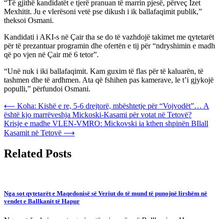
“Të gjithë kandidatët e tjerë pranuan të marrin pjesë, përveç Izet
Mexhitit. Ju e vlerësoni vetë pse dikush i ik ballafaqimit publik,”
theksoi Osmani.
Kandidati i AKI-s në Çair tha se do të vazhdojë takimet me qytetarët
për të prezantuar programin dhe ofertën e tij për “ndryshimin e madh
që po vjen në Çair më 6 tetor”.
“Unë nuk i iki ballafaqimit. Kam guxim të flas për të kaluarën, të
tashmen dhe të ardhmen. Ata që fshihen pas kamerave, le t’i gjykojë
populli,” përfundoi Osmani.
Post
⟵
Koha: Kishë e re, 5-6 drejtorë, mbështetje për “Vojvodët”… A
është kjo marrëveshja Mickoski-Kasami për votat në Tetovë?
navigation
Krisje e madhe VLEN-VMRO: Mickovski ia kthen shpinën BIlall
Kasamit në Tetovë
⟶
Related Posts
Nga sot qytetarët e Maqedonisë së Veriut do të mund të punojnë lirshëm në
vendet e Ballkanit të Hapur