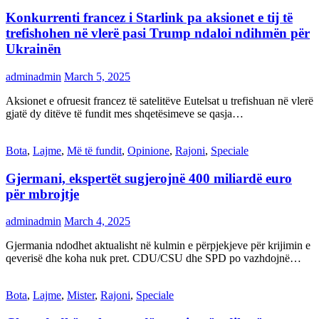
Konkurrenti francez i Starlink pa aksionet e tij të
trefishohen në vlerë pasi Trump ndaloi ndihmën për
Ukrainën
adminadmin
March 5, 2025
Aksionet e ofruesit francez të satelitëve Eutelsat u trefishuan në vlerë
gjatë dy ditëve të fundit mes shqetësimeve se qasja…
Bota
,
Lajme
,
Më të fundit
,
Opinione
,
Rajoni
,
Speciale
Gjermani, ekspertët sugjerojnë 400 miliardë euro
për mbrojtje
adminadmin
March 4, 2025
Gjermania ndodhet aktualisht në kulmin e përpjekjeve për krijimin e
qeverisë dhe koha nuk pret. CDU/CSU dhe SPD po vazhdojnë…
Bota
,
Lajme
,
Mister
,
Rajoni
,
Speciale