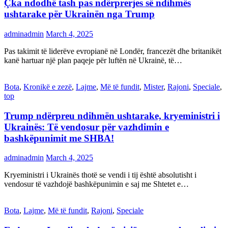
Çka ndodhë tash pas ndërprerjes së ndihmës
ushtarake për Ukrainën nga Trump
adminadmin
March 4, 2025
Pas takimit të liderëve evropianë në Londër, francezët dhe britanikët
kanë hartuar një plan paqeje për luftën në Ukrainë, të…
Bota
,
Kronikë e zezë
,
Lajme
,
Më të fundit
,
Mister
,
Rajoni
,
Speciale
,
top
Trump ndërpreu ndihmën ushtarake, kryeministri i
Ukrainës: Të vendosur për vazhdimin e
bashkëpunimit me SHBA!
adminadmin
March 4, 2025
Kryeministri i Ukrainës thotë se vendi i tij është absolutisht i
vendosur të vazhdojë bashkëpunimin e saj me Shtetet e…
Bota
,
Lajme
,
Më të fundit
,
Rajoni
,
Speciale