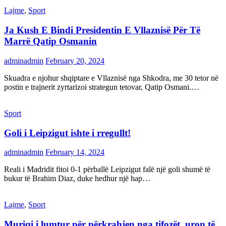
Lajme
,
Sport
Ja Kush E Bindi Presidentin E Vllaznisë Për Të
Marrë Qatip Osmanin
adminadmin
February 20, 2024
Skuadra e njohur shqiptare e Vllaznisë nga Shkodra, me 30 tetor në
postin e trajnerit zyrtarizoi strategun tetovar, Qatip Osmani.…
Sport
Goli i Leipzigut ishte i rregullt!
adminadmin
February 14, 2024
Reali i Madridit fitoi 0-1 përballë Leipzigut falë një goli shumë të
bukur të Brahim Diaz, duke hedhur një hap…
Lajme
,
Sport
Muriqi i lumtur për përkrahjen nga tifozët, uron të