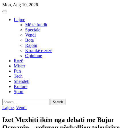
Skip
Mon, Aug 10, 2026
to
content
Lajme
Më të fundit
Speciale
Vendi
Bota
Rajoni
Kronikë e zezë
Opinione
Rozë
Mister
Fun
Tech
Shëndeti
Kulturë
Sport
Search
for:
Lajme
,
Vendi
Izet Mexhiti ikën nga debati me Bujar
Osmanin – refuzon përballjen televizive