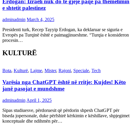
Erdogan: Izraeli nuk do të gjejë paqe pa themelimin
e shtetit palestinez
adminadmin
March 4, 2025
Presidenti turk, Recep Tayyip Erdogan, ka deklaruar se siguria e
Evropës pa Turqinë është e paimagjinueshme. “Turqia e konsideron
procesin…
KULTURË
Bota
,
Kulturë
,
Lajme
,
Mister
,
Rajoni
,
Speciale
,
Tech
Varësia nga ChatGPT është në rritje: Kujdes! Këto
janë pasojat e mundshme
adminadmin
April 1, 2025
Sipas studiuesve, përdoruesit që përdorin shpesh ChatGPT për
biseda jopersonale, duke përfshirë kërkimin e këshillave, shpjegimet
konceptuale dhe ndihmën për…