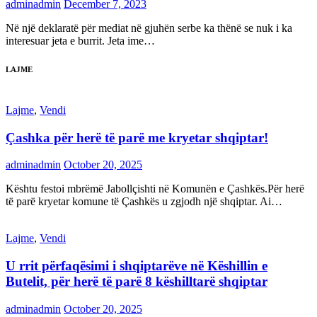
adminadmin
December 7, 2023
Në një deklaratë për mediat në gjuhën serbe ka thënë se nuk i ka
interesuar jeta e burrit. Jeta ime…
LAJME
Lajme
,
Vendi
Çashka për herë të parë me kryetar shqiptar!
adminadmin
October 20, 2025
Kështu festoi mbrëmë Jabollçishti në Komunën e Çashkës.Për herë
të parë kryetar komune të Çashkës u zgjodh një shqiptar. Ai…
Lajme
,
Vendi
U rrit përfaqësimi i shqiptarëve në Këshillin e
Butelit, për herë të parë 8 këshilltarë shqiptar
adminadmin
October 20, 2025