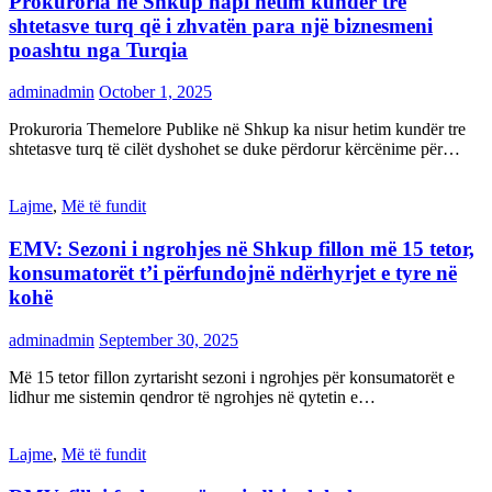
Prokuroria në Shkup hapi hetim kundër tre
shtetasve turq që i zhvatën para një biznesmeni
poashtu nga Turqia
adminadmin
October 1, 2025
Prokuroria Themelore Publike në Shkup ka nisur hetim kundër tre
shtetasve turq të cilët dyshohet se duke përdorur kërcënime për…
Lajme
,
Më të fundit
EMV: Sezoni i ngrohjes në Shkup fillon më 15 tetor,
konsumatorët t’i përfundojnë ndërhyrjet e tyre në
kohë
adminadmin
September 30, 2025
Më 15 tetor fillon zyrtarisht sezoni i ngrohjes për konsumatorët e
lidhur me sistemin qendror të ngrohjes në qytetin e…
Lajme
,
Më të fundit