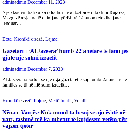
adminadmin
December 11, 2023
Një aksident trafiku ka ndodhur në autostradën Ibrahim Rugova,
Mazgit-Bresje, në të cilin janë përfshirë 14 automjete dhe janë
lënduar…
Bota
,
Kronikë e zezë
,
Lajme
Gazetari i ‘Al Jazeera’ humb 22 anëtarë të familjes
gjatë një sulmi izraelit
adminadmin
December 7, 2023
Al Jazeera raporton se një nga gazetarët e saj humbi 22 anëtarë të
familjes së tij në një sulm izraelit…
Kronikë e zezë
,
Lajme
,
Më të fundit
,
Vendi
Nëna e Vanjës: Nuk mund ta besoj se ajo është në
varr, tashmë më ka mbetur të kujdesem vetëm për
vajzën tjetër