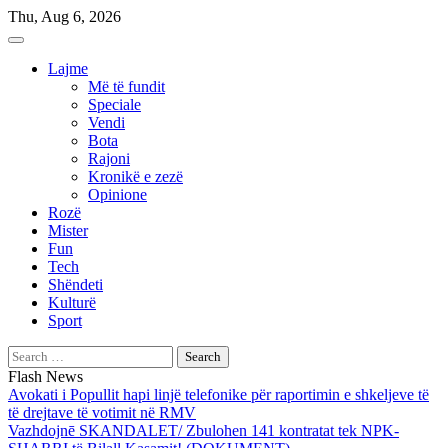
Skip
Thu, Aug 6, 2026
to
content
Lajme
Më të fundit
Speciale
Vendi
Bota
Rajoni
Kronikë e zezë
Opinione
Rozë
Mister
Fun
Tech
Shëndeti
Kulturë
Sport
Search
for:
Flash News
Avokati i Popullit hapi linjë telefonike për raportimin e shkeljeve të
të drejtave të votimit në RMV
Vazhdojnē SKANDALET/ Zbulohen 141 kontratat tek NPK-