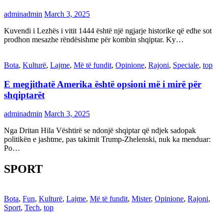
adminadmin
March 3, 2025
Kuvendi i Lezhës i vitit 1444 është një ngjarje historike që edhe sot
prodhon mesazhe rëndësishme për kombin shqiptar. Ky…
Bota
,
Kulturë
,
Lajme
,
Më të fundit
,
Opinione
,
Rajoni
,
Speciale
,
top
E megjithatë Amerika është opsioni më i mirë për
shqiptarët
adminadmin
March 3, 2025
Nga Dritan Hila Vështirë se ndonjë shqiptar që ndjek sadopak
politikën e jashtme, pas takimit Trump-Zhelenski, nuk ka menduar:
Po…
SPORT
Bota
,
Fun
,
Kulturë
,
Lajme
,
Më të fundit
,
Mister
,
Opinione
,
Rajoni
,
Sport
,
Tech
,
top