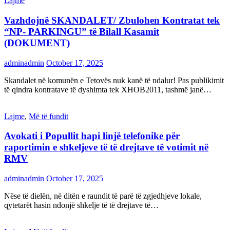
Lajme
Vazhdojnë SKANDALET/ Zbulohen Kontratat tek
“NP- PARKINGU” të Bilall Kasamit
(DOKUMENT)
adminadmin
October 17, 2025
Skandalet në komunën e Tetovës nuk kanë të ndalur! Pas publikimit
të qindra kontratave të dyshimta tek XHOB2011, tashmë janë…
Lajme
,
Më të fundit
Avokati i Popullit hapi linjë telefonike për
raportimin e shkeljeve të të drejtave të votimit në
RMV
adminadmin
October 17, 2025
Nëse të dielën, në ditën e raundit të parë të zgjedhjeve lokale,
qytetarët hasin ndonjë shkelje të të drejtave të…