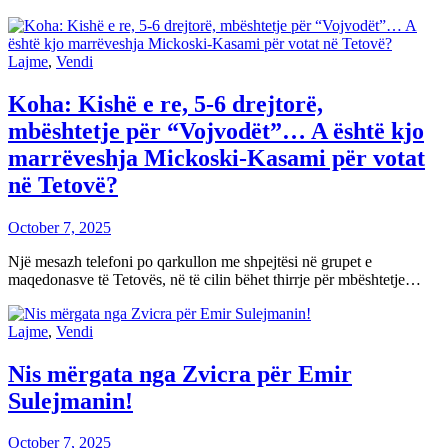
Lajme
,
Vendi
Koha: Kishë e re, 5-6 drejtorë,
mbështetje për “Vojvodët”… A është kjo
marrëveshja Mickoski-Kasami për votat
në Tetovë?
October 7, 2025
Një mesazh telefoni po qarkullon me shpejtësi në grupet e
maqedonasve të Tetovës, në të cilin bëhet thirrje për mbështetje…
Lajme
,
Vendi
Nis mërgata nga Zvicra për Emir
Sulejmanin!
October 7, 2025