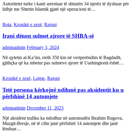
Autoritetet turke i kanë arrestuar të shtunën 34 njerëz të dyshuar për
lidhje me Shtetin Islamik gjatë një operacioni të…
Bota
,
Kronikë e zezë
,
Rajoni
Irani dënon sulmet ajrore të SHBA-së
adminadmin
February 3, 2024
Në qytetin al-Ka’im, rreth 350 km në veriperëndim të Bagdadit,
gjithçka që ka mbetur pas sulmeve ajrore të Uashingtonit është…
Kronikë e zezë
,
Lajme
,
Rajoni
Tetë persona kërkojnë ndihmë pas aksidentit ku u
përfshinë 14 automjete
adminadmin
December 11, 2023
Një aksident trafiku ka ndodhur në autostradën Ibrahim Rugova,
Mazgit-Bresje, në të cilin janë përfshirë 14 automjete dhe janë
lënduar…