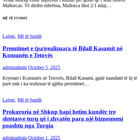
Mallorcas. Të dielën mbrëma, Mallorca fitoi 2:1 ndaj…
MË TË FUNDIT
Lajme
,
Më të fundit
Premtimet e (pa)realizuara të Bilall Kasamit në
Komunën e Tetovës
adminadmin
October 5, 2025
Kryetari i Komunës së Tetovës, Bilall Kasami, gjatë mandatit të tij të
parë nuk i ka realizuar të gjitha premtimet…
Lajme
,
Më të fundit
Prokuroria në Shkup hapi hetim kundër tre
shtetasve turq që i zhvatën para një biznesmeni
poashtu nga Turqia
adminadmin
October 1, 2025