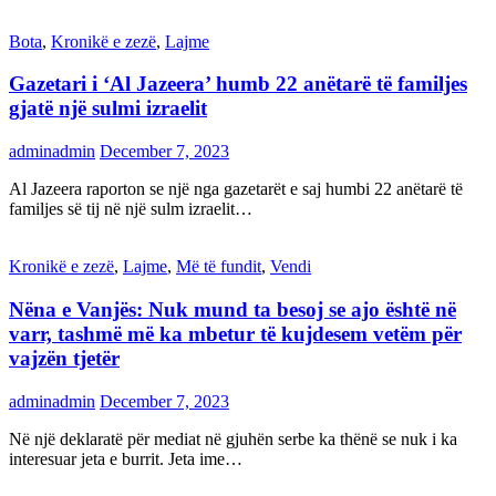
Bota
,
Kronikë e zezë
,
Lajme
Gazetari i ‘Al Jazeera’ humb 22 anëtarë të familjes
gjatë një sulmi izraelit
adminadmin
December 7, 2023
Al Jazeera raporton se një nga gazetarët e saj humbi 22 anëtarë të
familjes së tij në një sulm izraelit…
Kronikë e zezë
,
Lajme
,
Më të fundit
,
Vendi
Nëna e Vanjës: Nuk mund ta besoj se ajo është në
varr, tashmë më ka mbetur të kujdesem vetëm për
vajzën tjetër
adminadmin
December 7, 2023
Në një deklaratë për mediat në gjuhën serbe ka thënë se nuk i ka
interesuar jeta e burrit. Jeta ime…