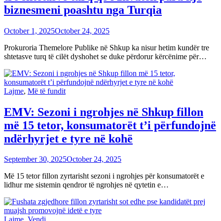
biznesmeni poashtu nga Turqia
October 1, 2025
October 24, 2025
Prokuroria Themelore Publike në Shkup ka nisur hetim kundër tre
shtetasve turq të cilët dyshohet se duke përdorur kërcënime për…
Lajme
,
Më të fundit
EMV: Sezoni i ngrohjes në Shkup fillon
më 15 tetor, konsumatorët t’i përfundojnë
ndërhyrjet e tyre në kohë
September 30, 2025
October 24, 2025
Më 15 tetor fillon zyrtarisht sezoni i ngrohjes për konsumatorët e
lidhur me sistemin qendror të ngrohjes në qytetin e…
Lajme
,
Vendi