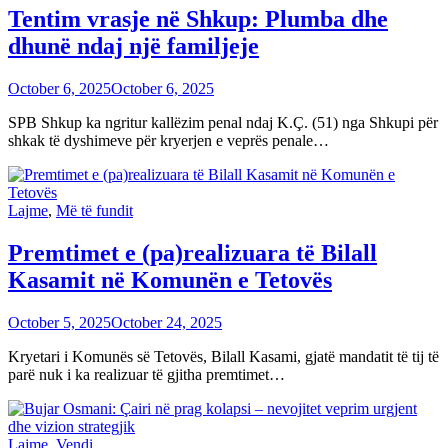
Tentim vrasje në Shkup: Plumba dhe
dhunë ndaj një familjeje
October 6, 2025
October 6, 2025
SPB Shkup ka ngritur kallëzim penal ndaj K.Ç. (51) nga Shkupi për
shkak të dyshimeve për kryerjen e veprës penale…
Lajme
,
Më të fundit
Premtimet e (pa)realizuara të Bilall
Kasamit në Komunën e Tetovës
October 5, 2025
October 24, 2025
Kryetari i Komunës së Tetovës, Bilall Kasami, gjatë mandatit të tij të
parë nuk i ka realizuar të gjitha premtimet…
Lajme
,
Vendi