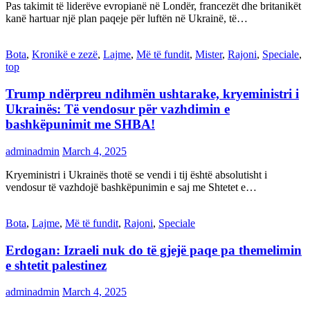
Pas takimit të liderëve evropianë në Londër, francezët dhe britanikët
kanë hartuar një plan paqeje për luftën në Ukrainë, të…
Bota
,
Kronikë e zezë
,
Lajme
,
Më të fundit
,
Mister
,
Rajoni
,
Speciale
,
top
Trump ndërpreu ndihmën ushtarake, kryeministri i
Ukrainës: Të vendosur për vazhdimin e
bashkëpunimit me SHBA!
adminadmin
March 4, 2025
Kryeministri i Ukrainës thotë se vendi i tij është absolutisht i
vendosur të vazhdojë bashkëpunimin e saj me Shtetet e…
Bota
,
Lajme
,
Më të fundit
,
Rajoni
,
Speciale
Erdogan: Izraeli nuk do të gjejë paqe pa themelimin
e shtetit palestinez
adminadmin
March 4, 2025