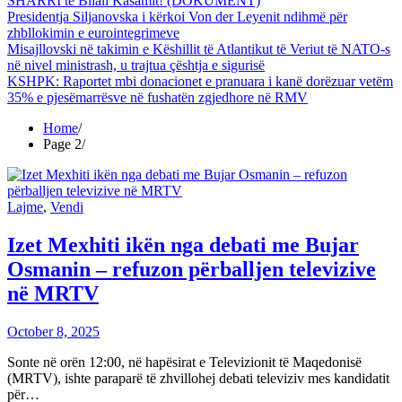
SHARRI të Bilall Kasamit! (DOKUMENT)
Presidentja Siljanovska i kërkoi Von der Leyenit ndihmë për
zhbllokimin e eurointegrimeve
Misajllovski në takimin e Këshillit të Atlantikut të Veriut të NATO-s
në nivel ministrash, u trajtua çështja e sigurisë
KSHPK: Raportet mbi donacionet e pranuara i kanë dorëzuar vetëm
35% e pjesëmarrësve në fushatën zgjedhore në RMV
Home
Page 2
Lajme
,
Vendi
Izet Mexhiti ikën nga debati me Bujar
Osmanin – refuzon përballjen televizive
në MRTV
October 8, 2025
Sonte në orën 12:00, në hapësirat e Televizionit të Maqedonisë
(MRTV), ishte paraparë të zhvillohej debati televiziv mes kandidatit
për…