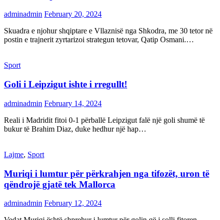
adminadmin
February 20, 2024
Skuadra e njohur shqiptare e Vllaznisë nga Shkodra, me 30 tetor në
postin e trajnerit zyrtarizoi strategun tetovar, Qatip Osmani.…
Sport
Goli i Leipzigut ishte i rregullt!
adminadmin
February 14, 2024
Reali i Madridit fitoi 0-1 përballë Leipzigut falë një goli shumë të
bukur të Brahim Diaz, duke hedhur një hap…
Lajme
,
Sport
Muriqi i lumtur për përkrahjen nga tifozët, uron të
qëndrojë gjatë tek Mallorca
adminadmin
February 12, 2024
Vedat Muriqi është shprehur i lumtur për golin që i solli fitoren