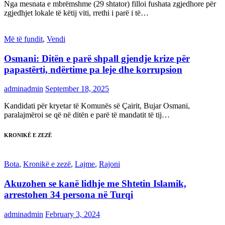
Nga mesnata e mbrëmshme (29 shtator) filloi fushata zgjedhore për
zgjedhjet lokale të këtij viti, rrethi i parë i të…
Më të fundit
,
Vendi
Osmani: Ditën e parë shpall gjendje krize për
papastërti, ndërtime pa leje dhe korrupsion
adminadmin
September 18, 2025
Kandidati për kryetar të Komunës së Çairit, Bujar Osmani,
paralajmëroi se që në ditën e parë të mandatit të tij…
KRONIKË E ZEZË
Bota
,
Kronikë e zezë
,
Lajme
,
Rajoni
Akuzohen se kanë lidhje me Shtetin Islamik,
arrestohen 34 persona në Turqi
adminadmin
February 3, 2024