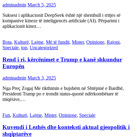
adminadmin
March 5, 2025
Suksesi i aplikacionit DeepSeek është një shembull i rritjes së
kompanive kineze të inteligjencës artificiale (AI). Përparimi i
aplikacionit kinez…
Bota
,
Kulturë
,
Lajme
,
Më të fundit
,
Mister
,
Opinione
,
Rajoni
,
Speciale
,
top
,
Uncategorized
Rend i ri, kërcënimet e Trump e kanë shkundur
Europën
adminadmin
March 3, 2025
Nga Preç Zogaj Me rikthimin e bujshëm në Shtëpinë e Bardhë,
Presidenti Tramp po e trondit status-quonë ndërkombëtare të
miqësive,…
Fun
,
Kulturë
,
Lajme
,
Mister
,
Opinione
,
Speciale
Kuvendi i Lezhës dhe konteksti aktual gjeopolitik i
shqiptarëve