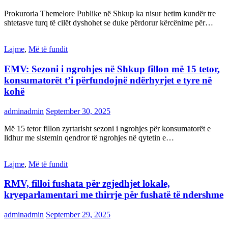
Prokuroria Themelore Publike në Shkup ka nisur hetim kundër tre
shtetasve turq të cilët dyshohet se duke përdorur kërcënime për…
Lajme
,
Më të fundit
EMV: Sezoni i ngrohjes në Shkup fillon më 15 tetor,
konsumatorët t’i përfundojnë ndërhyrjet e tyre në
kohë
adminadmin
September 30, 2025
Më 15 tetor fillon zyrtarisht sezoni i ngrohjes për konsumatorët e
lidhur me sistemin qendror të ngrohjes në qytetin e…
Lajme
,
Më të fundit
RMV, filloi fushata për zgjedhjet lokale,
kryeparlamentari me thirrje për fushatë të ndershme
adminadmin
September 29, 2025