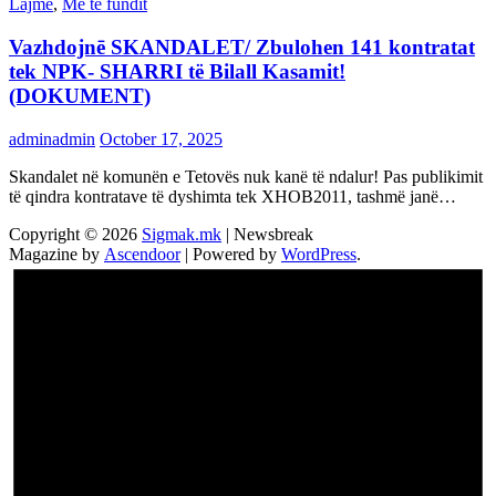
Lajme
,
Më të fundit
Vazhdojnē SKANDALET/ Zbulohen 141 kontratat
tek NPK- SHARRI të Bilall Kasamit!
(DOKUMENT)
adminadmin
October 17, 2025
Skandalet në komunën e Tetovës nuk kanë të ndalur! Pas publikimit
të qindra kontratave të dyshimta tek XHOB2011, tashmë janë…
Copyright © 2026
Sigmak.mk
| Newsbreak
Magazine by
Ascendoor
| Powered by
WordPress
.