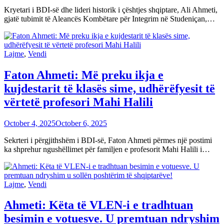
Kryetari i BDI-së dhe lideri historik i çështjes shqiptare, Ali Ahmeti,
gjatë tubimit të Aleancës Kombëtare për Integrim në Studeniçan,…
Lajme
,
Vendi
Faton Ahmeti: Më preku ikja e
kujdestarit të klasës sime, udhërëfyesit të
vërtetë profesori Mahi Halili
October 4, 2025
October 6, 2025
Sekrteri i përgjithshëm i BDI-së, Faton Ahmeti përmes një postimi
ka shprehur ngushëllimet për familjen e profesorit Mahi Halili i…
Lajme
,
Vendi
Ahmeti: Këta të VLEN-i e tradhtuan
besimin e votuesve. U premtuan ndryshim