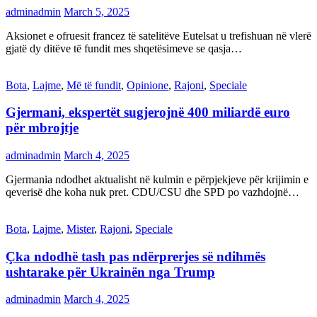
adminadmin
March 5, 2025
Aksionet e ofruesit francez të satelitëve Eutelsat u trefishuan në vlerë
gjatë dy ditëve të fundit mes shqetësimeve se qasja…
Bota
,
Lajme
,
Më të fundit
,
Opinione
,
Rajoni
,
Speciale
Gjermani, ekspertët sugjerojnë 400 miliardë euro
për mbrojtje
adminadmin
March 4, 2025
Gjermania ndodhet aktualisht në kulmin e përpjekjeve për krijimin e
qeverisë dhe koha nuk pret. CDU/CSU dhe SPD po vazhdojnë…
Bota
,
Lajme
,
Mister
,
Rajoni
,
Speciale
Çka ndodhë tash pas ndërprerjes së ndihmës
ushtarake për Ukrainën nga Trump
adminadmin
March 4, 2025