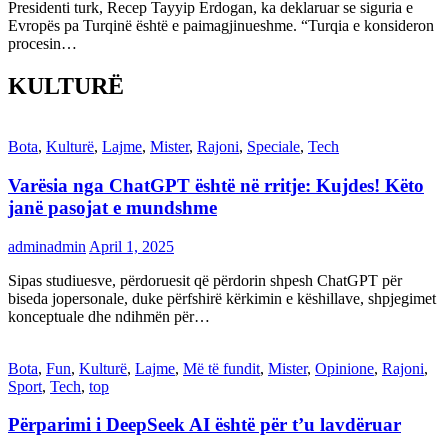
Presidenti turk, Recep Tayyip Erdogan, ka deklaruar se siguria e
Evropës pa Turqinë është e paimagjinueshme. “Turqia e konsideron
procesin…
KULTURË
Bota
,
Kulturë
,
Lajme
,
Mister
,
Rajoni
,
Speciale
,
Tech
Varësia nga ChatGPT është në rritje: Kujdes! Këto
janë pasojat e mundshme
adminadmin
April 1, 2025
Sipas studiuesve, përdoruesit që përdorin shpesh ChatGPT për
biseda jopersonale, duke përfshirë kërkimin e këshillave, shpjegimet
konceptuale dhe ndihmën për…
Bota
,
Fun
,
Kulturë
,
Lajme
,
Më të fundit
,
Mister
,
Opinione
,
Rajoni
,
Sport
,
Tech
,
top
Përparimi i DeepSeek AI është për t’u lavdëruar