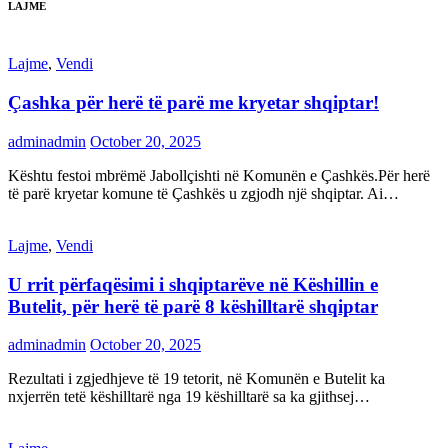
LAJME
Lajme
,
Vendi
Çashka për herë të parë me kryetar shqiptar!
adminadmin
October 20, 2025
Kështu festoi mbrëmë Jabollçishti në Komunën e Çashkës.Për herë
të parë kryetar komune të Çashkës u zgjodh një shqiptar. Ai…
Lajme
,
Vendi
U rrit përfaqësimi i shqiptarëve në Këshillin e
Butelit, për herë të parë 8 këshilltarë shqiptar
adminadmin
October 20, 2025
Rezultati i zgjedhjeve të 19 tetorit, në Komunën e Butelit ka
nxjerrën tetë këshilltarë nga 19 këshilltarë sa ka gjithsej…