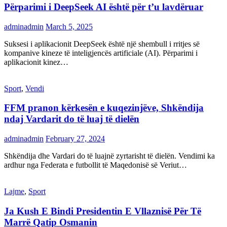
Përparimi i DeepSeek AI është për t’u lavdëruar
adminadmin
March 5, 2025
Suksesi i aplikacionit DeepSeek është një shembull i rritjes së
kompanive kineze të inteligjencës artificiale (AI). Përparimi i
aplikacionit kinez…
Sport
,
Vendi
FFM pranon kërkesën e kuqezinjëve, Shkëndija
ndaj Vardarit do të luaj të dielën
adminadmin
February 27, 2024
Shkëndija dhe Vardari do të luajnë zyrtarisht të dielën. Vendimi ka
ardhur nga Federata e futbollit të Maqedonisë së Veriut…
Lajme
,
Sport
Ja Kush E Bindi Presidentin E Vllaznisë Për Të
Marrë Qatip Osmanin