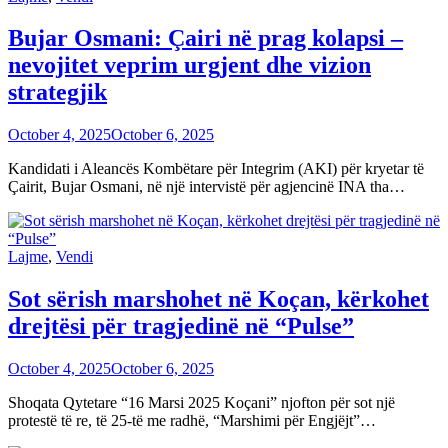
Bujar Osmani: Çairi në prag kolapsi –
nevojitet veprim urgjent dhe vizion
strategjik
October 4, 2025
October 6, 2025
Kandidati i Aleancës Kombëtare për Integrim (AKI) për kryetar të
Çairit, Bujar Osmani, në një intervistë për agjencinë INA tha…
Lajme
,
Vendi
Sot sërish marshohet në Koçan, kërkohet
drejtësi për tragjedinë në “Pulse”
October 4, 2025
October 6, 2025
Shoqata Qytetare “16 Marsi 2025 Koçani” njofton për sot një
protestë të re, të 25-të me radhë, “Marshimi për Engjëjt”…