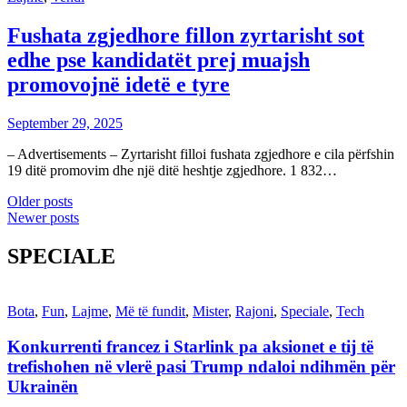
Fushata zgjedhore fillon zyrtarisht sot
edhe pse kandidatët prej muajsh
promovojnë idetë e tyre
September 29, 2025
– Advertisements – Zyrtarisht filloi fushata zgjedhore e cila përfshin
19 ditë promovim dhe një ditë heshtje zgjedhore. 1 832…
Posts
Older posts
Newer posts
navigation
SPECIALE
Bota
,
Fun
,
Lajme
,
Më të fundit
,
Mister
,
Rajoni
,
Speciale
,
Tech
Konkurrenti francez i Starlink pa aksionet e tij të
trefishohen në vlerë pasi Trump ndaloi ndihmën për
Ukrainën